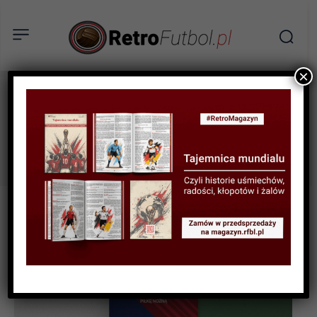
×
Neymar
Tag: