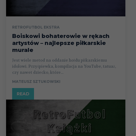
RETROFUTBOL EKSTRA
Boiskowi bohaterowie w rękach
artystów – najlepsze piłkarskie
murale
Jest wiele metod na oddanie hołdu piłkarskiemu
idolowi. Przyśpiewka, kompilacja na YouTube, tatuaż,
czy nawet dziecko, które...
MATEUSZ SZTUKOWSKI
READ