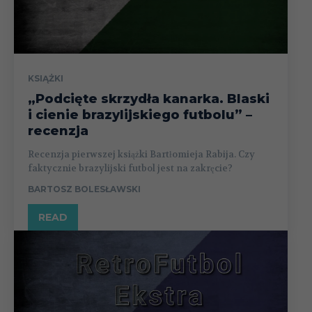
KSIĄŻKI
„Podcięte skrzydła kanarka. Blaski
i cienie brazylijskiego futbolu” –
recenzja
Recenzja pierwszej książki Bartłomieja Rabija. Czy
faktycznie brazylijski futbol jest na zakręcie?
BARTOSZ BOLESŁAWSKI
READ