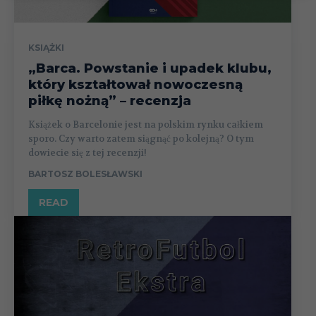
KSIĄŻKI
„Barca. Powstanie i upadek klubu,
który kształtował nowoczesną
piłkę nożną” – recenzja
Książek o Barcelonie jest na polskim rynku całkiem
sporo. Czy warto zatem siągnąć po kolejną? O tym
dowiecie się z tej recenzji!
BARTOSZ BOLESŁAWSKI
READ