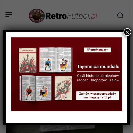
×
norwich
Tag: