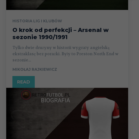
HISTORIA LIG I KLUBÓW
O krok od perfekcji – Arsenal w
sezonie 1990/1991
Tylko dwie drużyny w historii wygrały angielską
ekstraklasę bez porażki. Były to Preston North End w
sezonie...
MIKOŁAJ RAJKIEWICZ
READ