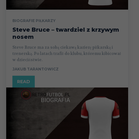
BIOGRAFIE PIŁKARZY
Steve Bruce – twardziel z krzywym
nosem
Steve Bruce ma za sobą ciekawą karierę piłkarską i
trenerską. Po latach trafił do klubu, któremu kibicował
w dzieciństwie.
JAKUB TARANTOWICZ
READ