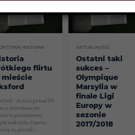
ORTOWA HISTORIA
AKTUALNOŚCI
istoria
Ostatni taki
rótkiego flirtu
sukces –
 mieście
Olympique
ksford
Marsylia w
finale Ligi
ford – liczące ponad 170
Europy w
sięcy mieszkańców
sezonie
asto w południowej
lii nad rzeką Tamizą.
2017/2018
arzy się przede...