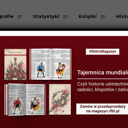
grafie
Statystyki
Książki
Hist
as
Szukaj
a