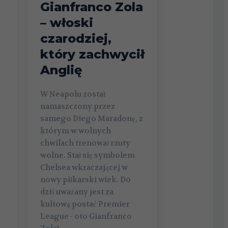
Gianfranco Zola
– włoski
czarodziej,
który zachwycił
Anglię
W Neapolu został
namaszczony przez
samego Diego Maradonę, z
którym w wolnych
chwilach trenował rzuty
wolne. Stał się symbolem
Chelsea wkraczającej w
nowy piłkarski wiek. Do
dziś uważany jest za
kultową postać Premier
League - oto Gianfranco