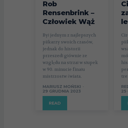
Rob
C
Rensenbrink –
z
Człowiek Wąż
l
Był jednym z najlepszych
Cir
piłkarzy swoich czasów,
pi
jednak do historii
wsz
przeszedł głównie ze
mó
względu na strzał w słupek
his
w 90. minucie finału
per
mistrzostw świata.
tre
MARIUSZ MOŃSKI
-
RE
29 GRUDNIA 2023
25
READ