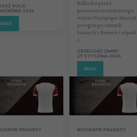
Kilka dni przed
KASZ KULIG
-
powstaniem niniejszego
WRZEŚNIA 2024
tekstu Olympique Marsyli
READ
przegrał po rzutach
karnych z Rennes i odpadł
z...
GRZEGORZ ZIMNY
-
27 STYCZNIA 2024
READ
OGRAFIE PIŁKARZY
BIOGRAFIE PIŁKARZY