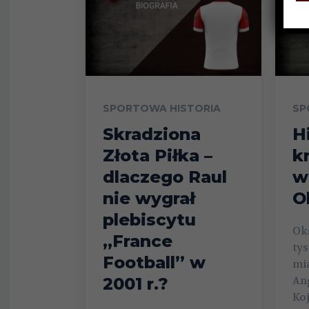
SPORTOWA HISTORIA
SP
Skradziona
H
Złota Piłka –
k
dlaczego Raul
w
nie wygrał
O
plebiscytu
Oks
„France
ty
Football” w
mi
2001 r.?
Ang
Koj