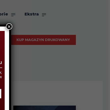
orie
Ekstra
×
KUP MAGAZYN DRUKOWANY