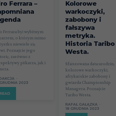
iro Ferrara –
Kolorowe
apomniana
warkoczyki,
egenda
zabobony i
fałszywa
o Ferrara był wybitnym
metryka.
łkarzem, o którym mimo
Historia Taribo
ystko niewiele się
wi. Poznajcie jego
Westa.
torię, zarówno z
spektywy piłkarza, jak i
Sfałszowana data urodzin,
nera.
kolorowe warkoczyki,
afrykańskie zabobony i
DAKCJA
-
gwiazda Championship
 GRUDNIA 2023
Managera. Poznajcie
READ
Taribo Westa.
RAFAŁ GAŁĄZKA
-
18 GRUDNIA 2023