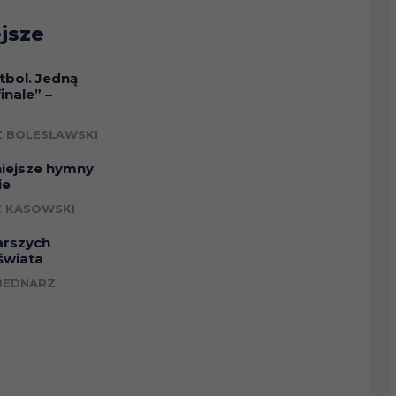
jsze
tbol. Jedną
inale” –
a
 BOLESŁAWSKI
niejsze hymny
ie
 KASOWSKI
arszych
świata
BEDNARZ