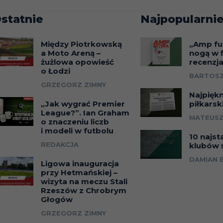
statnie
Najpopularnie
Między Piotrkowską
„Amp fu
a Moto Areną –
nogą w f
żużlowa opowieść
recenzj
o Łodzi
BARTOSZ
GRZEGORZ ZIMNY
Najpięk
„Jak wygrać Premier
piłkarsk
League?”. Ian Graham
MATEUSZ
o znaczeniu liczb
i modeli w futbolu
10 najst
REDAKCJA
klubów 
DAMIAN 
Ligowa inauguracja
przy Hetmańskiej –
wizyta na meczu Stali
Rzeszów z Chrobrym
Głogów
GRZEGORZ ZIMNY