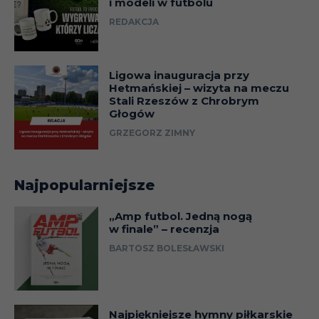
i modeli w futbolu
REDAKCJA
Ligowa inauguracja przy
Hetmańskiej – wizyta na meczu
Stali Rzeszów z Chrobrym
Głogów
GRZEGORZ ZIMNY
Najpopularniejsze
„Amp futbol. Jedną nogą
w finale” – recenzja
BARTOSZ BOLESŁAWSKI
Najpiękniejsze hymny piłkarskie