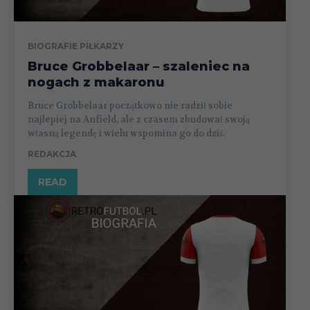
BIOGRAFIE PIŁKARZY
Bruce Grobbelaar – szaleniec na
nogach z makaronu
Bruce Grobbelaar początkowo nie radził sobie
najlepiej na Anfield, ale z czasem zbudował swoją
własną legendę i wielu wspomina go do dziś.
REDAKCJA
READ