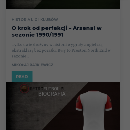
HISTORIA LIG I KLUBÓW
O krok od perfekcji – Arsenal w
sezonie 1990/1991
Tylko dwie drużyny w historii wygrały angielską
ekstraklasę bez porażki. Były to Preston North End w
sezonie...
MIKOŁAJ RAJKIEWICZ
READ