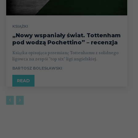
KSIĄŻKI
„Nowy wspaniały świat. Tottenham
pod wodzą Pochettino” – recenzja
Książka opisująca przemianę Tottenhamu z solidnego
ligowca na zespół "top six" ligi angielskiej.
BARTOSZ BOLESŁAWSKI
READ