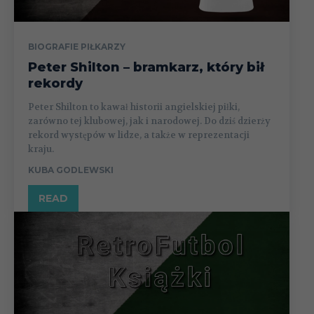
BIOGRAFIE PIŁKARZY
Peter Shilton – bramkarz, który bił
rekordy
Peter Shilton to kawał historii angielskiej piłki,
zarówno tej klubowej, jak i narodowej. Do dziś dzierży
rekord występów w lidze, a także w reprezentacji
kraju.
KUBA GODLEWSKI
READ