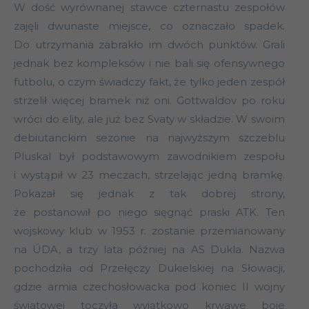
W dość wyrównanej stawce czternastu zespołów
zajęli dwunaste miejsce, co oznaczało spadek.
Do utrzymania zabrakło im dwóch punktów. Grali
jednak bez kompleksów i nie bali się ofensywnego
futbolu, o czym świadczy fakt, że tylko jeden zespół
strzelił więcej bramek niż oni. Gottwaldov po roku
wróci do elity, ale już bez Svaty w składzie. W swoim
debiutanckim sezonie na najwyższym szczeblu
Pluskal był podstawowym zawodnikiem zespołu
i wystąpił w 23 meczach, strzelając jedną bramkę.
Pokazał się jednak z tak dobrej strony,
że postanowił po niego sięgnąć praski ATK. Ten
wojskowy klub w 1953 r. zostanie przemianowany
na ÚDA, a trzy lata później na AS Dukla. Nazwa
pochodziła od Przełęczy Dukielskiej na Słowacji,
gdzie armia czechosłowacka pod koniec II wojny
światowej toczyła wyjątkowo krwawe boje