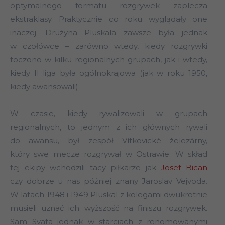
optymalnego formatu rozgrywek zaplecza
ekstraklasy. Praktycznie co roku wyglądały one
inaczej. Drużyna Pluskala zawsze była jednak
w czołówce – zarówno wtedy, kiedy rozgrywki
toczono w kilku regionalnych grupach, jak i wtedy,
kiedy II liga była ogólnokrajowa (jak w roku 1950,
kiedy awansowali).
W czasie, kiedy rywalizowali w grupach
regionalnych, to jednym z ich głównych rywali
do awansu, był zespół Vítkovické železárny,
który swe mecze rozgrywał w Ostrawie. W skład
tej ekipy wchodzili tacy piłkarze jak
Josef Bican
czy dobrze u nas później znany Jaroslav Vejvoda.
W latach 1948 i 1949 Pluskal z kolegami dwukrotnie
musieli uznać ich wyższość na finiszu rozgrywek.
Sam Svata jednak w starciach z renomowanymi