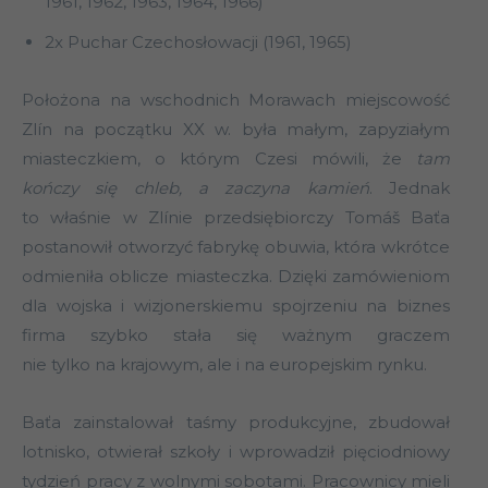
1961, 1962, 1963, 1964, 1966)
2x Puchar Czechosłowacji (1961, 1965)
Położona na wschodnich Morawach miejscowość
Zlín na początku XX w. była małym, zapyziałym
miasteczkiem, o którym Czesi mówili, że
tam
kończy się chleb, a zaczyna kamień
. Jednak
to właśnie w Zlínie przedsiębiorczy Tomáš Baťa
postanowił otworzyć fabrykę obuwia, która wkrótce
odmieniła oblicze miasteczka. Dzięki zamówieniom
dla wojska i wizjonerskiemu spojrzeniu na biznes
firma szybko stała się ważnym graczem
nie tylko na krajowym, ale i na europejskim rynku.
Baťa zainstalował taśmy produkcyjne, zbudował
lotnisko, otwierał szkoły i wprowadził pięciodniowy
tydzień pracy z wolnymi sobotami. Pracownicy mieli