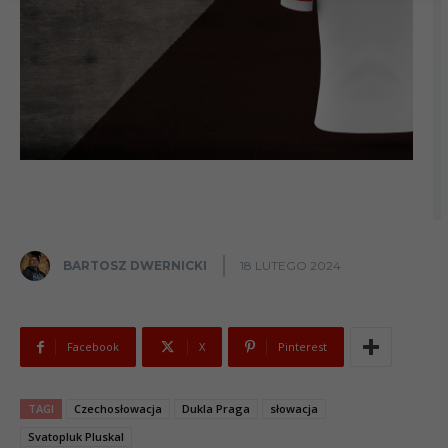
BARTOSZ DWERNICKI
18 LUTEGO 2024
Facebook
X
Pinterest
TAGI
Czechosłowacja
Dukla Praga
słowacja
Svatopluk Pluskal