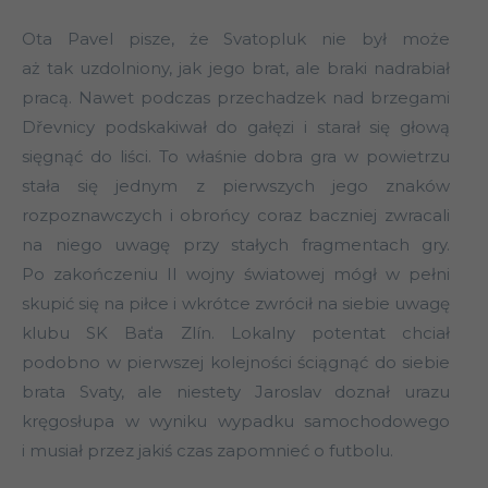
Ota Pavel pisze, że Svatopluk nie był może
aż tak uzdolniony, jak jego brat, ale braki nadrabiał
pracą. Nawet podczas przechadzek nad brzegami
Dřevnicy podskakiwał do gałęzi i starał się głową
sięgnąć do liści. To właśnie dobra gra w powietrzu
stała się jednym z pierwszych jego znaków
rozpoznawczych i obrońcy coraz baczniej zwracali
na niego uwagę przy stałych fragmentach gry.
Po zakończeniu II wojny światowej mógł w pełni
skupić się na piłce i wkrótce zwrócił na siebie uwagę
klubu SK Baťa Zlín. Lokalny potentat chciał
podobno w pierwszej kolejności ściągnąć do siebie
brata Svaty, ale niestety Jaroslav doznał urazu
kręgosłupa w wyniku wypadku samochodowego
i musiał przez jakiś czas zapomnieć o futbolu.