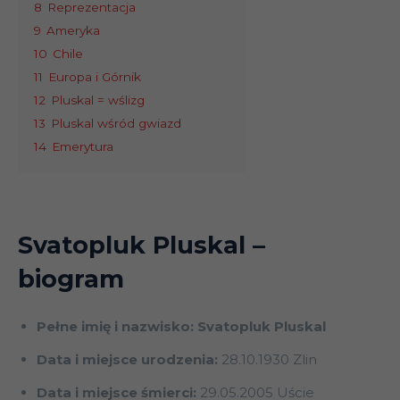
8
Reprezentacja
9
Ameryka
10
Chile
11
Europa i Górnik
12
Pluskal = wślizg
13
Pluskal wśród gwiazd
14
Emerytura
Svatopluk Pluskal
–
biogram
Pełne imię i nazwisko: Svatopluk Pluskal
Data i miejsce urodzenia:
28.10.1930 Zlin
Data i miejsce śmierci:
29.05.2005 Uście