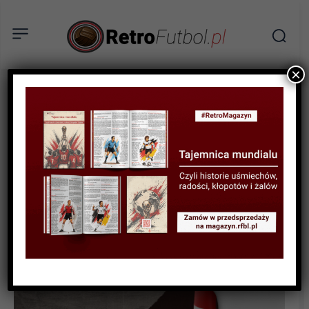
×
BIOGRAFIE PIŁKARZY
Svatopluk Pluskal – czeski
rygiel