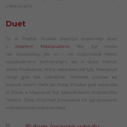
z Niemcami.
Duet
To w Pradze Pluskal stworzył znakomity duet
z
Josefem Masopustem
. Nie był może
tak błyskotliwy, jak on i nie imponował takim
wyszkoleniem technicznym, ale w dużej mierze
dzięki Pluskalowi, który zabezpieczał tyły, Masopust
mógł grać tak odważnie. Panowie poznali się
jeszcze zanim trafili do Pragi. Pluskal grał wówczas
w Zlínie, a Masopust był zawodnikiem Vodotechny
Teplice. Obaj otrzymali powołania na zgrupowanie
młodzieżowej reprezentacji.
Byłem jeszcze wtedy