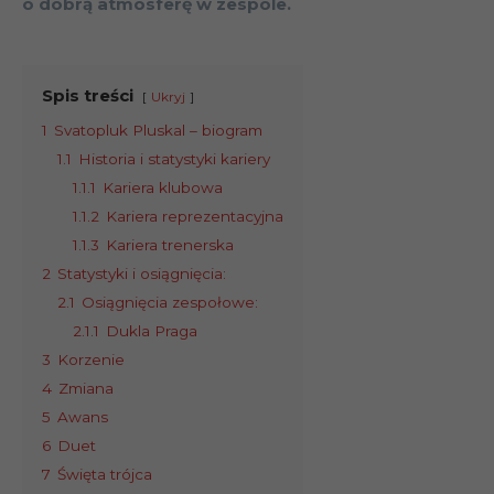
o dobrą atmosferę w zespole.
Spis treści
Ukryj
1
Svatopluk Pluskal – biogram
1.1
Historia i statystyki kariery
1.1.1
Kariera klubowa
1.1.2
Kariera reprezentacyjna
1.1.3
Kariera trenerska
2
Statystyki i osiągnięcia:
2.1
Osiągnięcia zespołowe:
2.1.1
Dukla Praga
3
Korzenie
4
Zmiana
5
Awans
6
Duet
7
Święta trójca