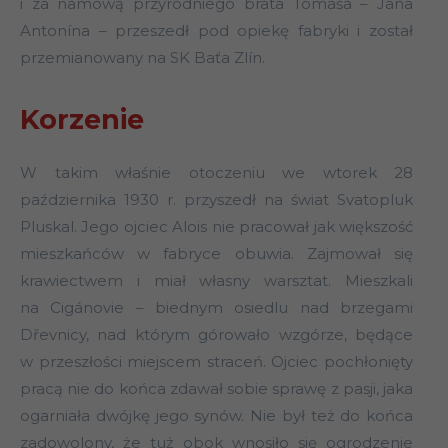
i za namową przyrodniego brata Tomáša – Jana
Antonína – przeszedł pod opiekę fabryki i został
przemianowany na SK Baťa Zlín.
Korzenie
W takim właśnie otoczeniu we wtorek 28
października 1930 r. przyszedł na świat Svatopluk
Pluskal. Jego ojciec Alois nie pracował jak większość
mieszkańców w fabryce obuwia. Zajmował się
krawiectwem i miał własny warsztat. Mieszkali
na Cigánovie – biednym osiedlu nad brzegami
Dřevnicy, nad którym górowało wzgórze, będące
w przeszłości miejscem straceń. Ojciec pochłonięty
pracą nie do końca zdawał sobie sprawę z pasji, jaka
ogarniała dwójkę jego synów. Nie był też do końca
zadowolony, że tuż obok wnosiło się ogrodzenie