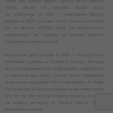
Swoją grą bardzo szybko zdobyli serca kibiców,
którzy zaczęli ich nazywać
świętą trójcą
.
Do zdobytego w 1953 r. mistrzostwa dołożyli
kolejne w 1956 r. już jako Dukla. Sukces powtórzyli
też w sezonie 1957/58, który był przejściowym,
wydłużonym ze względu na zmianę systemu
rozgrywek na jesień-wiosna.
Mistrzowski tytuł zdobyty w 1956 r. otworzył Dukli
możliwość występu w Pucharze Europy. Pierwszy
raz czechosłowacki klub wziął udział w rozgrywkach
w trakcie drugiej edycji i był to Slovan Bratysława.
Teraz wielki europejski futbol miał zawitać do Pragi.
Do rywalizacji Dukla przystąpiła od pierwszej rundy.
Los nie był dla nich szczególnie łaskawy, bo trafili
na będący wówczas w bardzo dobrej formie
Manchester United.