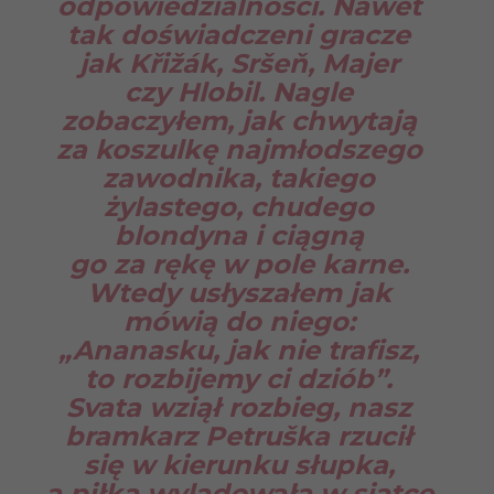
odpowiedzialności. Nawet
tak doświadczeni gracze
jak Křižák, Sršeň, Majer
czy Hlobil. Nagle
zobaczyłem, jak chwytają
za koszulkę najmłodszego
zawodnika, takiego
żylastego, chudego
blondyna i ciągną
go za rękę w pole karne.
Wtedy usłyszałem jak
mówią do niego:
„Ananasku, jak nie trafisz,
to rozbijemy ci dziób”.
Svata wziął rozbieg, nasz
bramkarz Petruška rzucił
się w kierunku słupka,
a piłka wylądowała w siatce