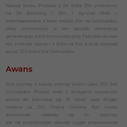
Nazwę klubu Pluskala z SK Baťa Zlín zmieniono
na ZK Botostroj I. Zlín. 1 stycznia 1949 r.
przemianowano z kolei miasto Zlín na Gottwaldov,
żeby uhonorować w ten sposób sekretarza
generalnego partii komunistycznej. Fabryka obuwia
też zmieniła nazwę – z Baťa na Svit, a klub nazywał
się już ZSJ Sokol Svit Gottwaldov.
Awans
Rok później z nazwy zniknął Sokol i jako ZSJ Svit
Gottwaldov Pluskal wraz z kolegami wywalczyli
awans do pierwszej ligi. W tabeli zajęli drugie
miejsce za ZSJ Trojice Ostrava. Być może
awansować udałoby się im szybciej,
ale na przeszkodzie stawały ciągłe poszukiwania