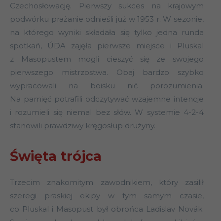
Czechosłowację. Pierwszy sukces na krajowym
podwórku prażanie odnieśli już w 1953 r. W sezonie,
na którego wyniki składała się tylko jedna runda
spotkań, ÚDA zajęła pierwsze miejsce i Pluskal
z Masopustem mogli cieszyć się ze swojego
pierwszego mistrzostwa. Obaj bardzo szybko
wypracowali na boisku nić porozumienia.
Na pamięć potrafili odczytywać wzajemne intencje
i rozumieli się niemal bez słów. W systemie 4-2-4
stanowili prawdziwy kręgosłup drużyny.
Święta trójca
Trzecim znakomitym zawodnikiem, który zasilił
szeregi praskiej ekipy w tym samym czasie,
co Pluskal i Masopust był obrońca Ladislav Novák.