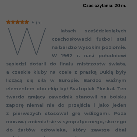
Czas czytania:
20
m.
W
5
(
4
)
latach sześćdziesiątych
czechosłowacki futbol stał
na bardzo wysokim poziomie.
W 1962 r. nasi południowi
sąsiedzi dotarli do finału mistrzostw świata,
a czeskie kluby na czele z praską Duklą były
liczącą się siłą w Europie. Bardzo ważnym
elementem obu ekip był Svatopluk Pluskal. Ten
twardo grający zawodnik stanowił na boisku
zaporę niemal nie do przejścia i jako jeden
z pierwszych stosował grę wślizgami. Poza
murawą zmieniał się w sympatycznego, skorego
do żartów człowieka, który zawsze dbał