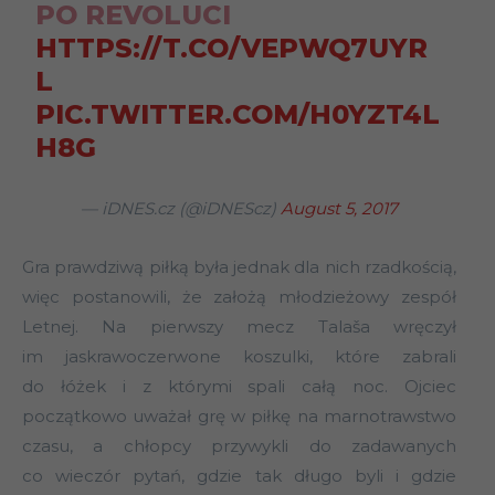
PO REVOLUCI
HTTPS://T.CO/VEPWQ7UYR
L
PIC.TWITTER.COM/H0YZT4L
H8G
— iDNES.cz (@iDNEScz)
August 5, 2017
Gra prawdziwą piłką była jednak dla nich rzadkością,
więc postanowili, że założą młodzieżowy zespół
Letnej. Na pierwszy mecz Talaša wręczył
im jaskrawoczerwone koszulki, które zabrali
do łóżek i z którymi spali całą noc. Ojciec
początkowo uważał grę w piłkę na marnotrawstwo
czasu, a chłopcy przywykli do zadawanych
co wieczór pytań, gdzie tak długo byli i gdzie