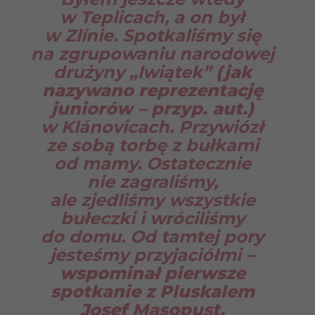
w Teplicach, a on był
w Zlínie. Spotkaliśmy się
na zgrupowaniu narodowej
drużyny „lwiątek”
(jak
nazywano reprezentację
juniorów – przyp. aut.)
w Klánovicach. Przywiózł
ze sobą torbę z bułkami
od mamy. Ostatecznie
nie zagraliśmy,
ale zjedliśmy wszystkie
bułeczki i wróciliśmy
do domu. Od tamtej pory
jesteśmy przyjaciółmi
–
wspominał pierwsze
spotkanie z Pluskalem
Josef Masopust.