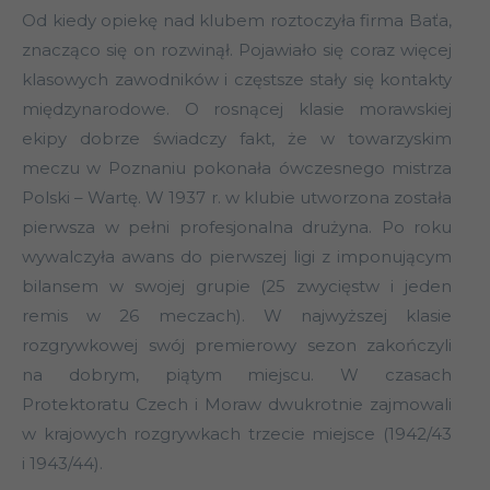
Od kiedy opiekę nad klubem roztoczyła firma Baťa,
znacząco się on rozwinął. Pojawiało się coraz więcej
klasowych zawodników i częstsze stały się kontakty
międzynarodowe. O rosnącej klasie morawskiej
ekipy dobrze świadczy fakt, że w towarzyskim
meczu w Poznaniu pokonała ówczesnego mistrza
Polski – Wartę. W 1937 r. w klubie utworzona została
pierwsza w pełni profesjonalna drużyna. Po roku
wywalczyła awans do pierwszej ligi z imponującym
bilansem w swojej grupie (25 zwycięstw i jeden
remis w 26 meczach). W najwyższej klasie
rozgrywkowej swój premierowy sezon zakończyli
na dobrym, piątym miejscu. W czasach
Protektoratu Czech i Moraw dwukrotnie zajmowali
w krajowych rozgrywkach trzecie miejsce (1942/43
i 1943/44).