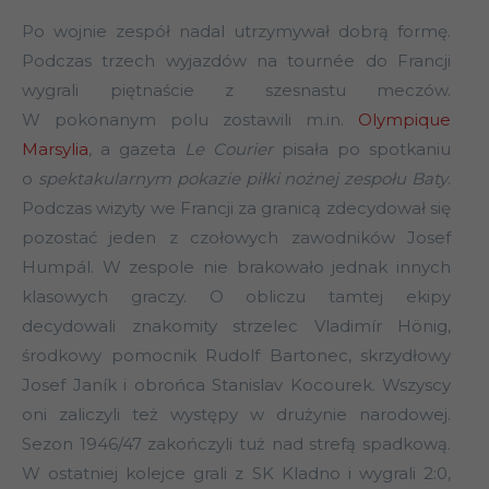
Po wojnie zespół nadal utrzymywał dobrą formę.
Podczas trzech wyjazdów na tournée do Francji
wygrali piętnaście z szesnastu meczów.
W pokonanym polu zostawili m.in.
Olympique
Marsylia
, a gazeta
Le Courier
pisała po spotkaniu
o
spektakularnym pokazie piłki nożnej zespołu Baty
.
Podczas wizyty we Francji za granicą zdecydował się
pozostać jeden z czołowych zawodników Josef
Humpál. W zespole nie brakowało jednak innych
klasowych graczy. O obliczu tamtej ekipy
decydowali znakomity strzelec Vladimír Hönig,
środkowy pomocnik Rudolf Bartonec, skrzydłowy
Josef Janík i obrońca Stanislav Kocourek. Wszyscy
oni zaliczyli też występy w drużynie narodowej.
Sezon 1946/47 zakończyli tuż nad strefą spadkową.
W ostatniej kolejce grali z SK Kladno i wygrali 2:0,