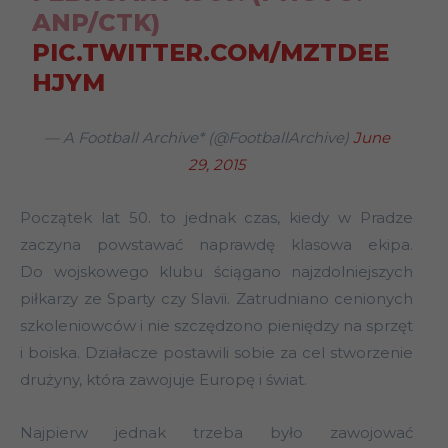
ANP/CTK)
PIC.TWITTER.COM/MZTDEE
HJYM
— A Football Archive* (@FootballArchive)
June
29, 2015
Początek lat 50. to jednak czas, kiedy w Pradze
zaczyna powstawać naprawdę klasowa ekipa.
Do wojskowego klubu ściągano najzdolniejszych
piłkarzy ze Sparty czy Slavii. Zatrudniano cenionych
szkoleniowców i nie szczędzono pieniędzy na sprzęt
i boiska. Działacze postawili sobie za cel stworzenie
drużyny, która zawojuje Europę i świat.
Najpierw jednak trzeba było zawojować