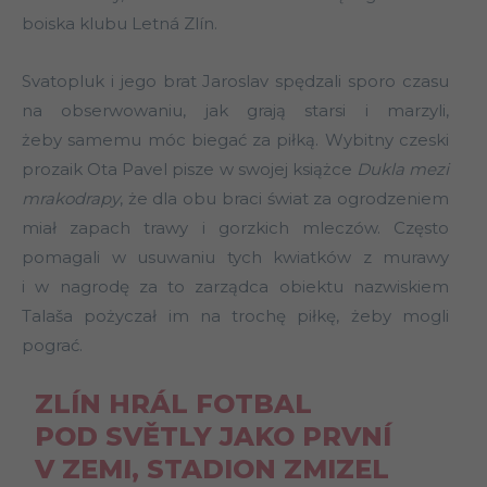
boiska klubu Letná Zlín.
Svatopluk i jego brat Jaroslav spędzali sporo czasu
na obserwowaniu, jak grają starsi i marzyli,
żeby samemu móc biegać za piłką. Wybitny czeski
prozaik Ota Pavel pisze w swojej książce
Dukla mezi
mrakodrapy
, że dla obu braci świat za ogrodzeniem
miał zapach trawy i gorzkich mleczów. Często
pomagali w usuwaniu tych kwiatków z murawy
i w nagrodę za to zarządca obiektu nazwiskiem
Talaša pożyczał im na trochę piłkę, żeby mogli
pograć.
ZLÍN HRÁL FOTBAL
POD SVĚTLY JAKO PRVNÍ
V ZEMI, STADION ZMIZEL