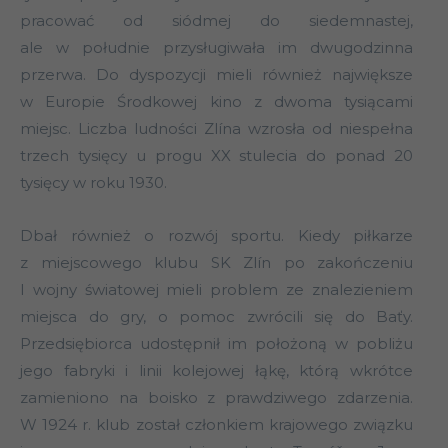
pracować od siódmej do siedemnastej,
ale w południe przysługiwała im dwugodzinna
przerwa. Do dyspozycji mieli również największe
w Europie Środkowej kino z dwoma tysiącami
miejsc. Liczba ludności Zlína wzrosła od niespełna
trzech tysięcy u progu XX stulecia do ponad 20
tysięcy w roku 1930.
Dbał również o rozwój sportu. Kiedy piłkarze
z miejscowego klubu SK Zlín po zakończeniu
I wojny światowej mieli problem ze znalezieniem
miejsca do gry, o pomoc zwrócili się do Baťy.
Przedsiębiorca udostępnił im położoną w pobliżu
jego fabryki i linii kolejowej łąkę, którą wkrótce
zamieniono na boisko z prawdziwego zdarzenia.
W 1924 r. klub został członkiem krajowego związku