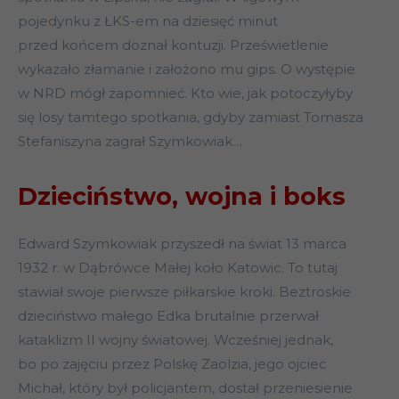
pojedynku z ŁKS-em na dziesięć minut
przed końcem doznał kontuzji. Prześwietlenie
wykazało złamanie i założono mu gips. O występie
w NRD mógł zapomnieć. Kto wie, jak potoczyłyby
się losy tamtego spotkania, gdyby zamiast Tomasza
Stefaniszyna zagrał Szymkowiak…
Dzieciństwo, wojna i boks
Edward Szymkowiak przyszedł na świat 13 marca
1932 r. w Dąbrówce Małej koło Katowic. To tutaj
stawiał swoje pierwsze piłkarskie kroki. Beztroskie
dzieciństwo małego Edka brutalnie przerwał
kataklizm II wojny światowej. Wcześniej jednak,
bo po zajęciu przez Polskę Zaolzia, jego ojciec
Michał, który był policjantem, dostał przeniesienie