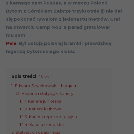
z karnego sam Puskas, a w meczu Polonii
Bytom z Górnikiem Zabrze trzykrotnie (!) nie dał
się pokonać rywalom z jedenastu metrów. Grał
na otwarciu Camp Nou, a parad gratulował
mu sam
Pele
. Był ostoją polskiej bramki i prawdziwą
legendą bytomskiego klubu.
Spis treści
Ukryj
1
Edward Szymkowiak – biogram
1.1
Historia i statystyki kariery
1.1.1
Kariera juniorska
1.1.2
Kariera klubowa
1.1.3
Kariera reprezentacyjna
1.1.4
Kariera trenerska
2
Statystyki i osiągnięcia: