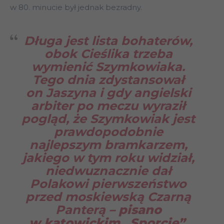
w 80. minucie był jednak bezradny.
Długa jest lista bohaterów,
obok Cieślika trzeba
wymienić Szymkowiaka.
Tego dnia zdystansował
on Jaszyna i gdy angielski
arbiter po meczu wyraził
pogląd, że Szymkowiak jest
prawdopodobnie
najlepszym bramkarzem,
jakiego w tym roku widział,
niedwuznacznie dał
Polakowi pierwszeństwo
przed moskiewską Czarną
Panterą
– pisano
w katowickim „Sporcie”.