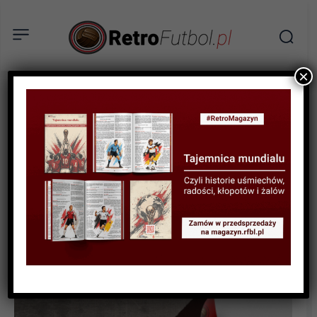
×
BIOGRAFIE PIŁKARZY
Edward Szymkowiak –
Paganini sztuki
bramkarskiej