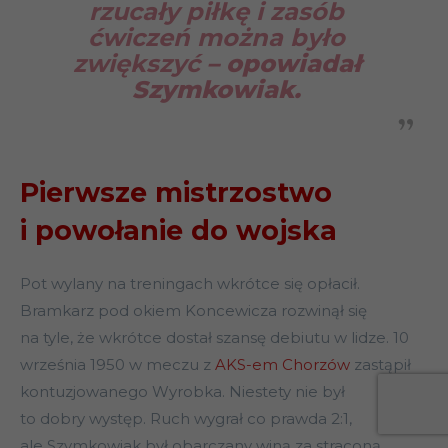
rzucały piłkę i zasób
ćwiczeń można było
zwiększyć
– opowiadał
Szymkowiak.
Pierwsze mistrzostwo
i powołanie do wojska
Pot wylany na treningach wkrótce się opłacił.
Bramkarz pod okiem Koncewicza rozwinął się
na tyle, że wkrótce dostał szansę debiutu w lidze. 10
września 1950 w meczu z
AKS-em Chorzów
zastąpił
kontuzjowanego Wyrobka. Niestety nie był
to dobry występ. Ruch wygrał co prawda 2:1,
ale Szymkowiak był obarczany winą za straconą