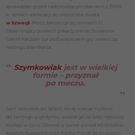
sprawdzian przed nadchodzącym starciem z ZSRR
w ramach eliminacji do mistrzostw świata
w Szwecji
.
Mecz zakończył się remisem 1:1.
Obserwujący polskich piłkarzy trener Sowietów
Gawrił Kaczalin był pod wrażeniem gry zwłaszcza
naszego bramkarza.
Szymkowiak
jest w wielkiej
formie
– przyznał
po meczu.
Sam zawodnik po latach, kiedy wracał myślami
do tamtego pojedynku, uważał go za swój najlepszy
występ w życiu. Obronił w sumie ponad 40 strzałów.
Kapitan Bułgarów Iwan Kolew mówił, że
to szatan,