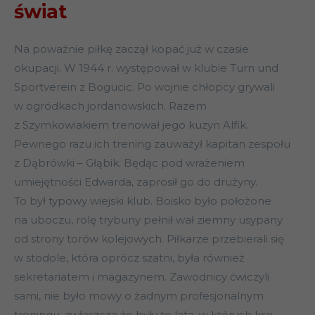
świat
Na poważnie piłkę zaczął kopać już w czasie
okupacji. W 1944 r. występował w klubie Turn und
Sportverein z Bogucic. Po wojnie chłopcy grywali
w ogródkach jordanowskich. Razem
z Szymkowiakiem trenował jego kuzyn Alfik.
Pewnego razu ich trening zauważył kapitan zespołu
z Dąbrówki – Głąbik. Będąc pod wrażeniem
umiejętności Edwarda, zaprosił go do drużyny.
To był typowy wiejski klub. Boisko było położone
na uboczu, rolę trybuny pełnił wał ziemny usypany
od strony torów kolejowych. Piłkarze przebierali się
w stodole, która oprócz szatni, była również
sekretariatem i magazynem. Zawodnicy ćwiczyli
sami, nie było mowy o żadnym profesjonalnym
treningu, zwłaszcza że były to lata, w których kraj