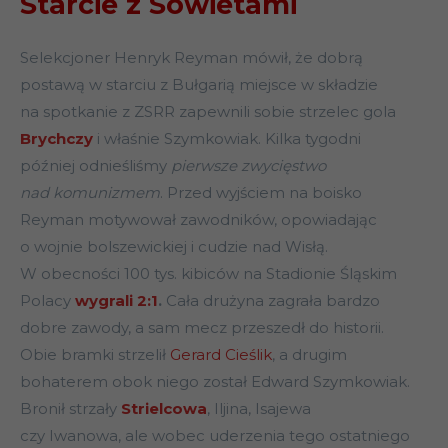
Starcie z Sowietami
Selekcjoner Henryk Reyman mówił, że dobrą
postawą w starciu z Bułgarią miejsce w składzie
na spotkanie z ZSRR zapewnili sobie strzelec gola
Brychczy
i właśnie Szymkowiak. Kilka tygodni
później odnieśliśmy
pierwsze zwycięstwo
nad komunizmem
. Przed wyjściem na boisko
Reyman motywował zawodników, opowiadając
o wojnie bolszewickiej i cudzie nad Wisłą.
W obecności 100 tys. kibiców na Stadionie Śląskim
Polacy
wygrali 2:1
.
Cała drużyna zagrała bardzo
dobre zawody, a sam mecz przeszedł do historii.
Obie bramki strzelił
Gerard Cieślik
, a drugim
bohaterem obok niego został Edward Szymkowiak.
Bronił strzały
Strielcowa
, Iljina, Isajewa
czy Iwanowa, ale wobec uderzenia tego ostatniego