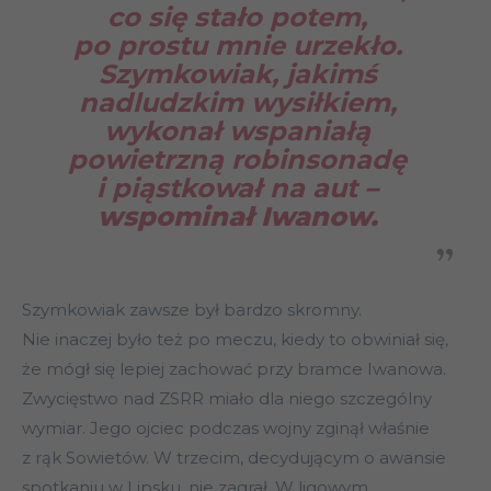
co się stało potem,
po prostu mnie urzekło.
Szymkowiak, jakimś
nadludzkim wysiłkiem,
wykonał wspaniałą
powietrzną robinsonadę
i piąstkował na aut
–
wspominał Iwanow.
Szymkowiak zawsze był bardzo skromny.
Nie inaczej było też po meczu, kiedy to obwiniał się,
że mógł się lepiej zachować przy bramce Iwanowa.
Zwycięstwo nad ZSRR miało dla niego szczególny
wymiar. Jego ojciec podczas wojny zginął właśnie
z rąk Sowietów. W trzecim, decydującym o awansie
spotkaniu w Lipsku, nie zagrał. W ligowym