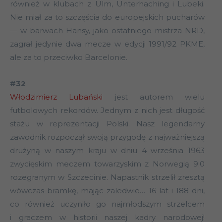
również w klubach z Ulm, Unterhaching i Lubeki.
Nie miał za to szczęścia do europejskich pucharów
— w barwach Hansy, jako ostatniego mistrza NRD,
zagrał jedynie dwa mecze w edycji 1991/92 PKME,
ale za to przeciwko Barcelonie.
#32
Włodzimierz Lubański
jest autorem wielu
futbolowych rekordów. Jednym z nich jest długość
stażu w reprezentacji Polski. Nasz legendarny
zawodnik rozpoczął swoją przygodę z najważniejszą
drużyną w naszym kraju w dniu 4 września 1963
zwycięskim meczem towarzyskim z Norwegią 9:0
rozegranym w Szczecinie. Napastnik strzelił zresztą
wówczas bramkę, mając zaledwie… 16 lat i 188 dni,
co również uczyniło go najmłodszym strzelcem
i graczem w historii naszej kadry narodowej!