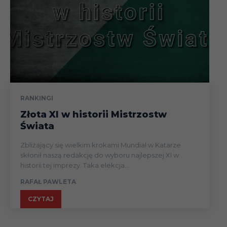
RANKINGI
Złota XI w historii Mistrzostw
Świata
Zbliżający się wielkim krokami Mundial w Katarze
skłonił naszą redakcję do wyboru najlepszej XI w
historii tej imprezy. Taka elekcja...
RAFAŁ PAWLETA
CZYTAJ