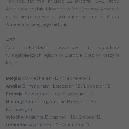
Taki rezultat miał miejsce 22 stycznia 1942, kiedy
Argentyna rozbiła Ekwador w Montevideo. Również
nigdy nie padło więcej goli w jednym meczu Copa
America w całej jego historii.
#37
Oto rekordziści awansów i spadków
w najsilniejszych ligach w Europie oraz w naszym
kraju:
Belgia
: KV Mechelen -12 / Mechelen-11
Anglia
: Birmingham i Leicester -12 / Leicester-12
Francja
: Strasbourg – 10 / Strasbourg – 10
Niemcy
: Nürnberg, Arminia Bielefeld – 7 /
Nürnberg-8
Włochy
: Atalanta Bergamo – 12 / Brescia-12
Holandia
: Volendam – 9 / Volendam-9