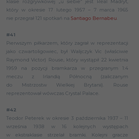
klasie rozgrywkowej „u siebie” jest Real Madryt,
który w okresie 17 lutego 1957 – 7 marca 1965
nie przegrał 121 spotkań na
Santiago Bernabeu
.
#41
Pierwszym piłkarzem, który zagrał w reprezentacji
jako czwartoligowiec, był Walijczyk Vic (właściwie
Raymond Victor) Rouse, który wystąpił 22 kwietnia
1959 na pozycji bramkarza w przegranym 1:4
meczu z Irlandią Północną (zaliczanym
do Mistrzostw Wielkiej Brytanii). Rouse
reprezentował wówczas Crystal Palace.
#42
Teodor Peterek w okresie 3 października 1937 – 11
września 1938 w 16 kolejnych występach
w ekstraklasie strzelał bramki. Kolejni gracze