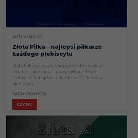
AKTUALNOŚCI
Złota Piłka – najlepsi piłkarze
każdego plebiscytu
Złota Piłka jest najważniejszym indywidualnym
trofeum, jakie może zdobyć piłkarz. W tym
zestawieniu znajdziesz najlepsze "10" każdego
plebiscytu.
RAFAŁ PAWLETA
CZYTAJ