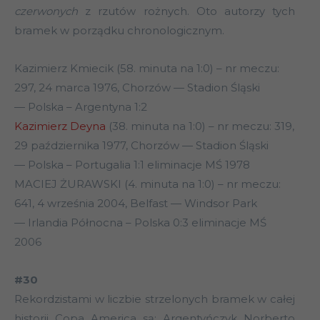
czerwonych
z rzutów rożnych. Oto autorzy tych
bramek w porządku chronologicznym.
Kazimierz Kmiecik (58. minuta na 1:0) – nr meczu:
297, 24 marca 1976, Chorzów — Stadion Śląski
— Polska – Argentyna 1:2
Kazimierz Deyna
(38. minuta na 1:0) – nr meczu: 319,
29 października 1977, Chorzów — Stadion Śląski
— Polska – Portugalia 1:1 eliminacje MŚ 1978
MACIEJ ŻURAWSKI (4. minuta na 1:0) – nr meczu:
641, 4 września 2004, Belfast — Windsor Park
— Irlandia Północna – Polska 0:3 eliminacje MŚ
2006
#30
Rekordzistami w liczbie strzelonych bramek w całej
historii Copa America są: Argentyńczyk Norberto