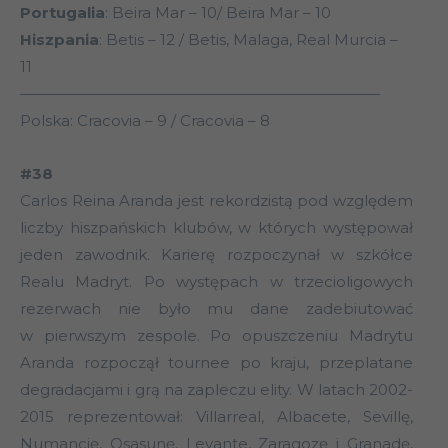
Portugalia
: Beira Mar – 10/ Beira Mar – 10
Hiszpania
: Betis – 12 / Betis, Malaga, Real Murcia –
11
————————————————————————
Polska: Cracovia – 9 / Cracovia – 8
#38
Carlos Reina Aranda jest rekordzistą pod względem
liczby hiszpańskich klubów, w których występował
jeden zawodnik. Karierę rozpoczynał w szkółce
Realu Madryt. Po występach w trzecioligowych
rezerwach nie było mu dane zadebiutować
w pierwszym zespole. Po opuszczeniu Madrytu
Aranda rozpoczął tournee po kraju, przeplatane
degradacjami i grą na zapleczu elity. W latach 2002-
2015 reprezentował: Villarreal, Albacete, Sevillę,
Numancię, Osasunę, Levante, Zaragozę i Granadę,