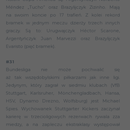
Méndez „Tucho” oraz Brazylijczyk Zizinho. Mają
na swoim koncie po 17 trafień. Z kolei rekord
bramek w jednym meczu dzierży trzech innych
graczy. Są to: Urugwajczyk Héctor Scarone,
Argentyńczyk Juan Marvezzi oraz Brazylijczyk
Evaristo (pięć bramek).
#31
Bundesliga nie może pochwalić się
aż tak wszędobylskimi piłkarzami jak inne ligi.
Jedynym, który zagrał w siedmiu klubach (VfB
Stuttgart, Karlsruher, Mönchengladbach, Hansa,
HSV, Dynamo Drezno, Wolfsburg) jest Michael
Spies. Wychowanek Stuttgarter Kickers zaczynał
karierę w trzecioligowych rezerwach rywala zza
miedzy, a na zapleczu ekstraklasy występował