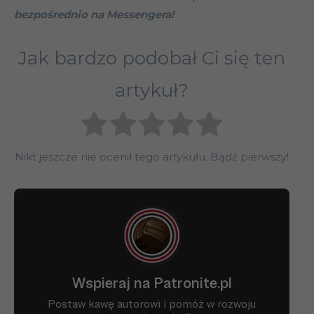
bezpośrednio na Messengera!
Jak bardzo podobał Ci się ten
artykuł?
Nikt jeszcze nie ocenił tego artykułu. Bądź pierwszy!