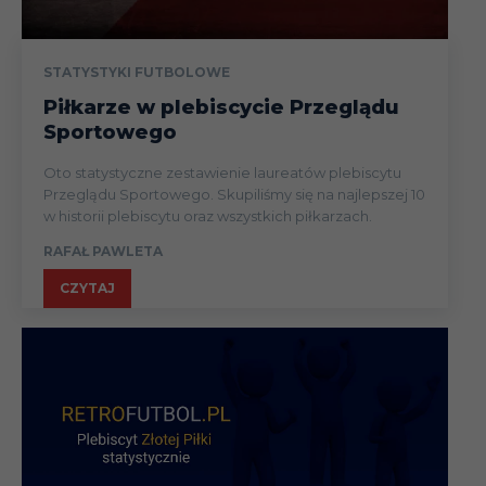
STATYSTYKI FUTBOLOWE
Piłkarze w plebiscycie Przeglądu
Sportowego
Oto statystyczne zestawienie laureatów plebiscytu
Przeglądu Sportowego. Skupiliśmy się na najlepszej 10
w historii plebiscytu oraz wszystkich piłkarzach.
RAFAŁ PAWLETA
CZYTAJ