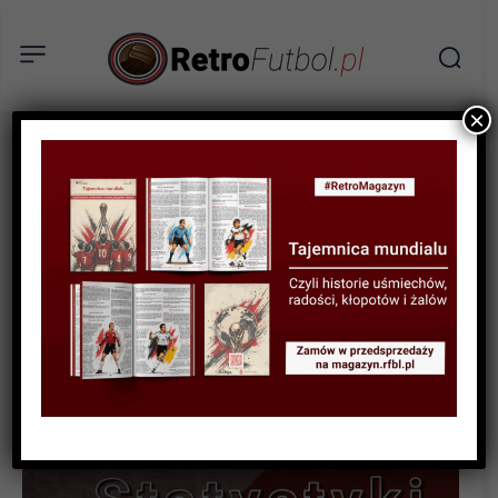
×
STATYSTYKI FUTBOLOWE
Futbolowe rekordy i
ciekawostki – część 2