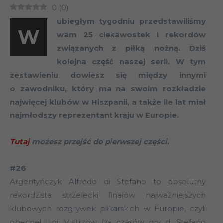
0
(
0
)
ubiegłym tygodniu przedstawiliśmy
W
wam 25 ciekawostek i rekordów
związanych z piłką nożną. Dziś
kolejna część naszej serii. W tym
zestawieniu dowiesz się między innymi
o zawodniku, który ma na swoim rozkładzie
najwięcej klubów w Hiszpanii, a także ile lat miał
najmłodszy reprezentant kraju w Europie.
Tutaj
możesz przejść do pierwszej części.
#26
Argentyńczyk Alfredo di Stefano to absolutny
rekordzista strzelecki finałów najważniejszych
klubowych rozgrywek piłkarskich w Europie, czyli
obecnej Ligi Mistrzów (za czasów gry di Stefano