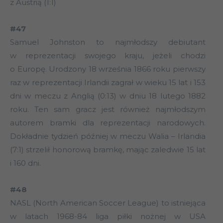
z Austrią (1:1)
#47
Samuel Johnston to najmłodszy debiutant
w reprezentacji swojego kraju, jeżeli chodzi
o Europę. Urodzony 18 września 1866 roku pierwszy
raz w reprezentacji Irlandii zagrał w wieku 15 lat i 153
dni w meczu z Anglią (0:13) w dniu 18 lutego 1882
roku. Ten sam gracz jest również najmłodszym
autorem bramki dla reprezentacji narodowych.
Dokładnie tydzień później w meczu Walia – Irlandia
(7:1) strzelił honorową bramkę, mając zaledwie 15 lat
i 160 dni.
#48
NASL (North American Soccer League) to istniejąca
w latach 1968-84 liga piłki nożnej w USA