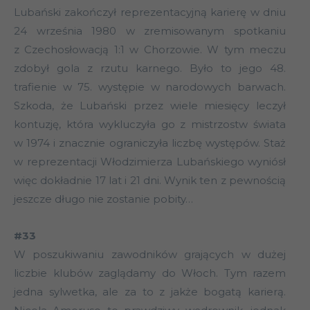
Lubański zakończył reprezentacyjną karierę w dniu
24 września 1980 w zremisowanym spotkaniu
z Czechosłowacją 1:1 w Chorzowie. W tym meczu
zdobył gola z rzutu karnego. Było to jego 48.
trafienie w 75. występie w narodowych barwach.
Szkoda, że Lubański przez wiele miesięcy leczył
kontuzję, która wykluczyła go z mistrzostw świata
w 1974 i znacznie ograniczyła liczbę występów. Staż
w reprezentacji Włodzimierza Lubańskiego wyniósł
więc dokładnie 17 lat i 21 dni. Wynik ten z pewnością
jeszcze długo nie zostanie pobity…
#33
W poszukiwaniu zawodników grających w dużej
liczbie klubów zaglądamy do Włoch. Tym razem
jedna sylwetka, ale za to z jakże bogatą karierą.