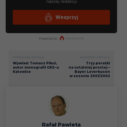
POPRZEDNI ARTYKUŁ
NASTĘPNY ARTYKUŁ
Wywiad: Tomasz Pikul,
Trzy porażki
autor monografii GKS-u
na ostatniej prostej –
Katowice
Bayer Leverkusen
w sezonie 2001/2002
Rafał Pawleta