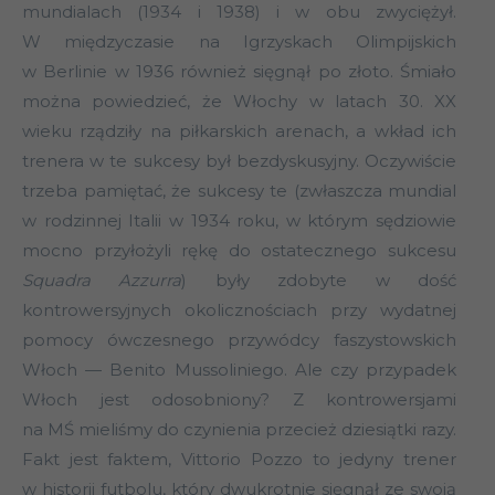
mundialach (1934 i 1938) i w obu zwyciężył.
W międzyczasie na Igrzyskach Olimpijskich
w Berlinie w 1936 również sięgnął po złoto. Śmiało
można powiedzieć, że Włochy w latach 30. XX
wieku rządziły na piłkarskich arenach, a wkład ich
trenera w te sukcesy był bezdyskusyjny. Oczywiście
trzeba pamiętać, że sukcesy te (zwłaszcza mundial
w rodzinnej Italii w 1934 roku, w którym sędziowie
mocno przyłożyli rękę do ostatecznego sukcesu
Squadra Azzurra
) były zdobyte w dość
kontrowersyjnych okolicznościach przy wydatnej
pomocy ówczesnego przywódcy faszystowskich
Włoch — Benito Mussoliniego. Ale czy przypadek
Włoch jest odosobniony? Z kontrowersjami
na MŚ mieliśmy do czynienia przecież dziesiątki razy.
Fakt jest faktem, Vittorio Pozzo to jedyny trener
w historii futbolu, który dwukrotnie sięgnął ze swoją