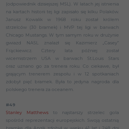
(odpowiednik dzisiejszej MSL). W latach jej istnienia
na kartach historii tej ligi zapisało się kilku Polaków.
Janusz Kowalik w 1968 roku został królem
strzelców (30 bramek) i MVP tej ligi w barwach
Chicago Mustangs. W tym samym roku w drużynie
gwiazd NASL znalazł się Kazimierz „Casey”
Frąckiewicz. Cztery lata później został
wicemistrzem USA w barwach St.Louis Stars
oraz uznano go za trenera roku. Co ciekawe, był
grającym trenerem zespołu i w 12 spotkaniach
zdobył pięć bramek. Była to jedyna nagroda dla
polskiego trenera za oceanem.
#49
Stanley Matthews
to najstarszy strzelec gola
spośród reprezentacji europejskich. Swoją ostatnią
bramkę dla Anglii zdobył w wieku 41 lat i 248 dni