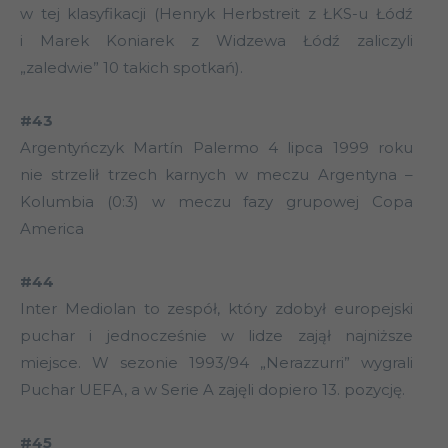
w tej klasyfikacji (Henryk Herbstreit z ŁKS-u Łódź
i Marek Koniarek z Widzewa Łódź zaliczyli
„zaledwie” 10 takich spotkań).
#43
Argentyńczyk Martín Palermo 4 lipca 1999 roku
nie strzelił trzech karnych w meczu Argentyna –
Kolumbia (0:3) w meczu fazy grupowej Copa
America
#44
Inter Mediolan to zespół, który zdobył europejski
puchar i jednocześnie w lidze zajął najniższe
miejsce. W sezonie 1993/94 „Nerazzurri” wygrali
Puchar UEFA, a w Serie A zajęli dopiero 13. pozycję.
#45