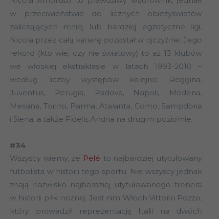
Nicola Amoruso to prawdziwy wędrownik, jednak
w przeciwieństwie do licznych obieżyświatów
zaliczających mniej lub bardziej egzotyczne ligi,
Nicola przez całą karierę pozostał w ojczyźnie. Jego
rekord (kto wie, czy nie światowy) to aż 13 klubów
we włoskiej ekstraklasie w latach 1993-2010 –
według liczby występów kolejno: Reggina,
Juventus, Perugia, Padova, Napoli, Modena,
Messina, Torino, Parma, Atalanta, Como, Sampdoria
i Siena, a także Fidelis Andria na drugim poziomie.
#34
Wszyscy wiemy, że
Pelé
to najbardziej utytułowany
futbolista w historii tego sportu. Nie wszyscy jednak
znają nazwisko najbardziej utytułowanego trenera
w historii piłki nożnej. Jest nim Włoch Vittorio Pozzo,
który prowadził reprezentację Italii na dwóch