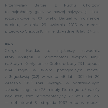
Przemysław Bargiel z Ruchu Chorzów
to najmłodszy gracz w naszej najwyższej klasie
rozgrywkowej w XXI wieku. Bargiel w momencie
debiutu, w dniu 29 kwietnia 2016 w meczu
przeciwko Cracovii (0:1) miał dokładnie 16 lat i 34 dni.
#46
Giorgios Koudas to najstarszy zawodnik,
który wystąpił w reprezentacji swojego kraju
na Starym Kontynencie. Grek urodzony 23 listopada
1946 zagrał w swoim pożegnalnym meczu
z Jugosławią (0:2) w wieku 48 lat i 301 dni. 20
września 1995 roku wystąpił w podstawowym
składzie i zagrał do 25. minuty. Do niego też należy
najdłuższy staż reprezentacyjny, 27 lat i 319 dni
— debiutował 5 listopada 1967 roku w meczu