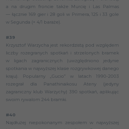
a na drugim froncie także Murcię i Las Palmas
— łącznie 169 gier i 28 goli w Primera, 125 i 33 gole
w Segunda (+ 4/1 baraże).
#39
Krzysztof Warzycha jest rekordzistą pod względem
liczby rozegranych spotkań i strzelonych bramek
w ligach zagranicznych (uwzględniono jedynie
spotkania w najwyższej klasie rozgrywkowej danego
kraju). Popularny „Gucio” w latach 1990-2003
rozegrał dla Panathinaikosu Ateny (jedyny
zagraniczny klub Warzychy) 390 spotkań, aplikując
swoim rywalom 244 bramki.
#40
Najdłużej niepokonanym zespołem w najwyższej