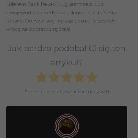
Liderem Bank Pekao 1. Ligi jest trzeci klub
z województwa podkarpackiego – Miasto Szkła
Krosno. Do rywalizacji na zapleczu elity zespoły
wrócą na początku stycznia.
Jak bardzo podobał Ci się ten
artykuł?
Średnia ocena
5
/ 5. Licznik głosów
8