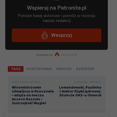
TAGS
KOSZYKÓWKA
RESOVIA
RZESZÓW
POPRZEDNI ARTYKUŁ
NASTĘPNY ARTYKUŁ
Wicemistrzowie
Lewandowski, Paulinho
olimpijscy w Rzeszowie
i doktor fizyki jądrowej.
– wizyta na meczu
Stulecie OKS-u Otwock
Asseco Resovia –
Jastrzębski Węgiel