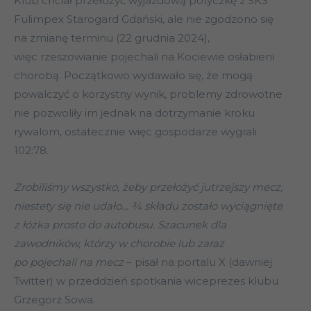
Klub chciał przełożyć wyjazdową potyczkę z SKS
Fulimpex Starogard Gdański, ale nie zgodzono się
na zmianę terminu (22 grudnia 2024),
więc rzeszowianie pojechali na Kociewie osłabieni
chorobą. Początkowo wydawało się, że mogą
powalczyć o korzystny wynik, problemy zdrowotne
nie pozwoliły im jednak na dotrzymanie kroku
rywalom, ostatecznie więc gospodarze wygrali
102:78.
Zrobiliśmy wszystko, żeby przełożyć jutrzejszy mecz,
niestety się nie udało… ¾ składu zostało wyciągnięte
z łóżka prosto do autobusu. Szacunek dla
zawodników, którzy w chorobie lub zaraz
po pojechali na mecz
– pisał na portalu X (dawniej
Twitter) w przeddzień spotkania wiceprezes klubu
Grzegorz Sowa.