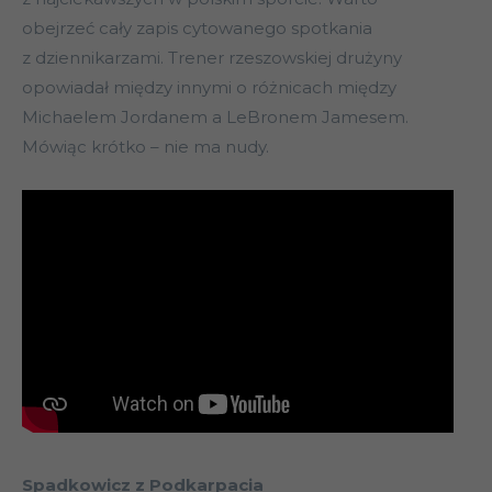
obejrzeć cały zapis cytowanego spotkania
z dziennikarzami. Trener rzeszowskiej drużyny
opowiadał między innymi o różnicach między
Michaelem Jordanem a LeBronem Jamesem.
Mówiąc krótko – nie ma nudy.
Spadkowicz z Podkarpacia