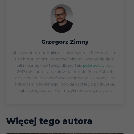
Grzegorz Zimny
Absolwent pedagogiki na Uniwersytecie Rzeszowskim.
Fan historii sportu, ze szczególnym uwzględnieniem
piłki nożnej. Pisał teksty dla portalu
pubsport.pl.
Od
2017 roku autor artykułów na portalu Retro Futbol,
gdzie zajmuje się zarówno światową piłką nożną, jak
i historiami z lokalnego, podkarpackiego podwórka,
najbliższego sercu. Fan muzyki rockowej i książek.
Więcej tego autora