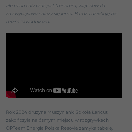
ale to on cały czas jest trenerem, więc chwała
za zwycięstwo należy się jemu. Bardzo dziękuję też
moim zawodnikom.
Rok 2024 drużyna Muszynianki Sokoła Łańcut
zakończyła na ósmym miejscu w rozgrywkach.
OPTeam Energia Polska Resovia zamyka tabelę.