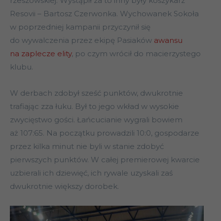
rzeszowskiej. Wystąpił za to inny były koszykarz
Resovii – Bartosz Czerwonka. Wychowanek Sokoła
w poprzedniej kampanii przyczynił się
do wywalczenia przez ekipę Pasiaków
awansu
na zaplecze elity
, po czym wrócił do macierzystego
klubu.
W derbach zdobył sześć punktów, dwukrotnie
trafiając zza łuku. Był to jego wkład w wysokie
zwycięstwo gości. Łańcucianie wygrali bowiem
aż 107:65. Na początku prowadzili 10:0, gospodarze
przez kilka minut nie byli w stanie zdobyć
pierwszych punktów. W całej premierowej kwarcie
uzbierali ich dziewięć, ich rywale uzyskali zaś
dwukrotnie większy dorobek.