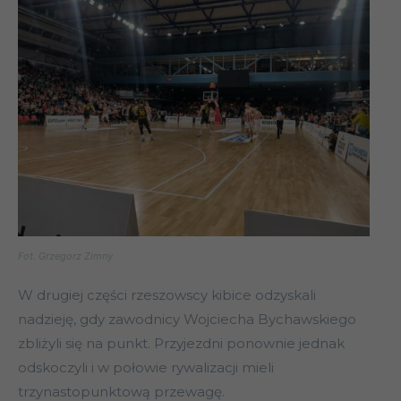
Fot. Grzegorz Zimny
W drugiej części rzeszowscy kibice odzyskali
nadzieję, gdy zawodnicy Wojciecha Bychawskiego
zbliżyli się na punkt. Przyjezdni ponownie jednak
odskoczyli i w połowie rywalizacji mieli
trzynastopunktową przewagę.