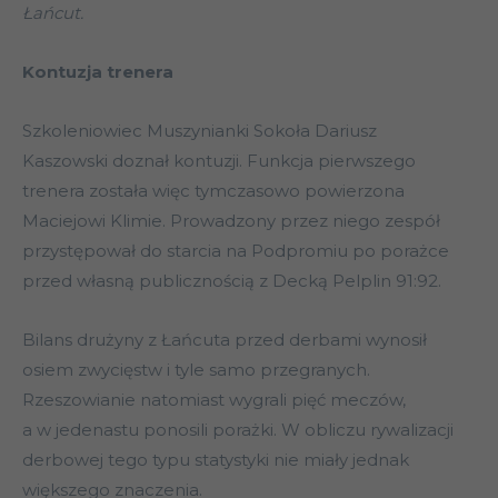
Łańcut.
Kontuzja trenera
Szkoleniowiec Muszynianki Sokoła Dariusz
Kaszowski doznał kontuzji. Funkcja pierwszego
trenera została więc tymczasowo powierzona
Maciejowi Klimie. Prowadzony przez niego zespół
przystępował do starcia na Podpromiu po porażce
przed własną publicznością z Decką Pelplin 91:92.
Bilans drużyny z Łańcuta przed derbami wynosił
osiem zwycięstw i tyle samo przegranych.
Rzeszowianie natomiast wygrali pięć meczów,
a w jedenastu ponosili porażki. W obliczu rywalizacji
derbowej tego typu statystyki nie miały jednak
większego znaczenia.