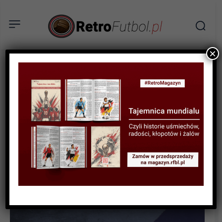
×
HISTORIA INNYCH SPORTÓW
RELACJE
Koszykarskie derby
Podkarpacia – wizyta na
meczu OPTeam Energia
Polska Resovia –
Muszynianka Sokół Łańcut