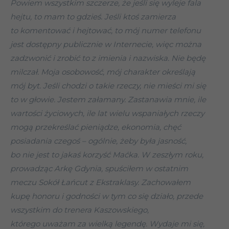
Powiem wszystkim szczerze, że jeśli się wyleje fala
hejtu, to mam to gdzieś. Jeśli ktoś zamierza
to komentować i hejtować, to mój numer telefonu
jest dostępny publicznie w Internecie, więc można
zadzwonić i zrobić to z imienia i nazwiska. Nie będę
milczał. Moja osobowość, mój charakter określają
mój byt. Jeśli chodzi o takie rzeczy, nie mieści mi się
to w głowie. Jestem załamany. Zastanawia mnie, ile
wartości życiowych, ile lat wielu wspaniałych rzeczy
mogą przekreślać pieniądze, ekonomia, chęć
posiadania czegoś – ogólnie, żeby była jasność,
bo nie jest to jakaś korzyść Maćka. W zeszłym roku,
prowadząc Arkę Gdynia, spuściłem w ostatnim
meczu Sokół Łańcut z Ekstraklasy. Zachowałem
kupę honoru i godności w tym co się działo, przede
wszystkim do trenera Kaszowskiego,
którego uważam za wielką legendę. Wydaje mi się,