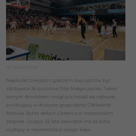
Fot. Grzegorz Zimny
Najskuteczniejszym graczem zwycięzców był
zdobywca 26 punktów Filip Małgorzaciak. Takim
samym dorobkiem mógł pochwalić się najlepiej
punktujący w drużynie gospodarzy Oleksandr
Mishula. Był to debiut Ukraińca w rzeszowskim
zespole. Liczący 32 lata zawodnik ma za sobą
występy w reprezentacji swego kraju.