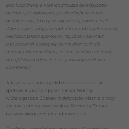
pod kroplówką, a ktoś ich zmusza do przyjazdu
na mecz, przepraszam, przyjeżdżają na mecz,
bo tak trzeba, to co ja mogę więcej powiedzieć?
Wiem o tym, czego nie potrafimy zrobić, jakie mamy
niedoskonałości sportowe i fizyczne i nie mam
o to pretensji. Cieszę się, że nie skończyło się
tragedią. Mam nadzieję, że stan, w jakim oni będą
w najbliższych dniach, nie spowoduje żadnych
komplikacji.
Jak już wspomniano, klub starał się przełożyć
spotkanie. Jedno z pytań na konferencji
w Starogardzie Gdańskim dotyczyło właśnie próby
zmiany terminu rywalizacji na Pomorzu. Trener
rzeszowskiego zespołu odpowiedział:
Prosiliśmy o przełożenie spotkania. Dzwoniliśmy