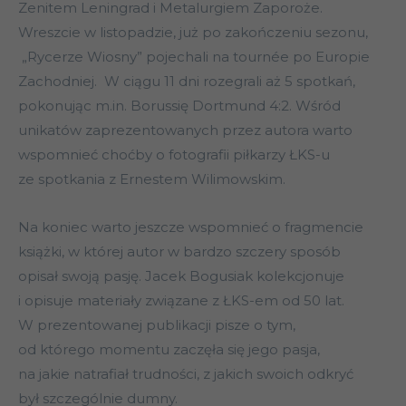
Zenitem Leningrad i Metalurgiem Zaporoże.
Wreszcie w listopadzie, już po zakończeniu sezonu,
„Rycerze Wiosny” pojechali na tournée po Europie
Zachodniej. W ciągu 11 dni rozegrali aż 5 spotkań,
pokonując m.in. Borussię Dortmund 4:2. Wśród
unikatów zaprezentowanych przez autora warto
wspomnieć choćby o fotografii piłkarzy ŁKS-u
ze spotkania z Ernestem Wilimowskim.
Na koniec warto jeszcze wspomnieć o fragmencie
książki, w której autor w bardzo szczery sposób
opisał swoją pasję. Jacek Bogusiak kolekcjonuje
i opisuje materiały związane z ŁKS-em od 50 lat.
W prezentowanej publikacji pisze o tym,
od którego momentu zaczęła się jego pasja,
na jakie natrafiał trudności, z jakich swoich odkryć
był szczególnie dumny.