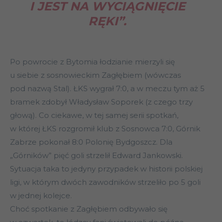
I JEST NA WYCIĄGNIĘCIE
RĘKI”.
Po powrocie z Bytomia łodzianie mierzyli się
u siebie z sosnowieckim Zagłębiem (wówczas
pod nazwą Stal). ŁKS wygrał 7:0, a w meczu tym aż 5
bramek zdobył Władysław Soporek (z czego trzy
głową). Co ciekawe, w tej samej serii spotkań,
w której ŁKS rozgromił klub z Sosnowca 7:0, Górnik
Zabrze pokonał 8:0 Polonię Bydgoszcz. Dla
„Górników” pięć goli strzelił Edward Jankowski.
Sytuacja taka to jedyny przypadek w historii polskiej
ligi, w którym dwóch zawodników strzeliło po 5 goli
w jednej kolejce.
Choć spotkanie z Zagłębiem odbywało się