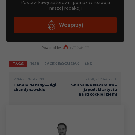
TAGS
1958
JACEK BOGUSIAK
ŁKS
POPRZEDNI ARTYKUŁ
NASTĘPNY ARTYKUŁ
Tabele dekady — ligi
Shunsuke Nakamura –
skandynawskie
japoński artysta
na szkockiej ziemi