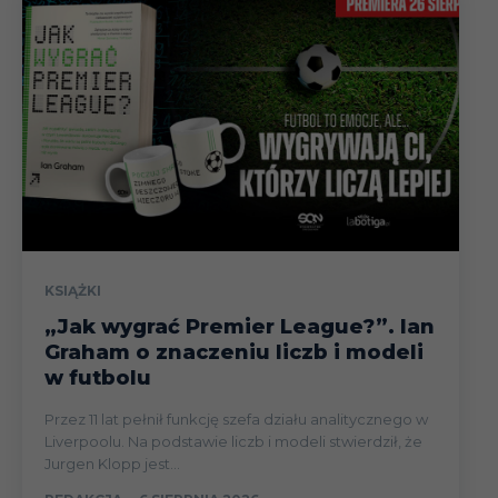
KSIĄŻKI
„Jak wygrać Premier League?”. Ian
Graham o znaczeniu liczb i modeli
w futbolu
Przez 11 lat pełnił funkcję szefa działu analitycznego w
Liverpoolu. Na podstawie liczb i modeli stwierdził, że
Jurgen Klopp jest...