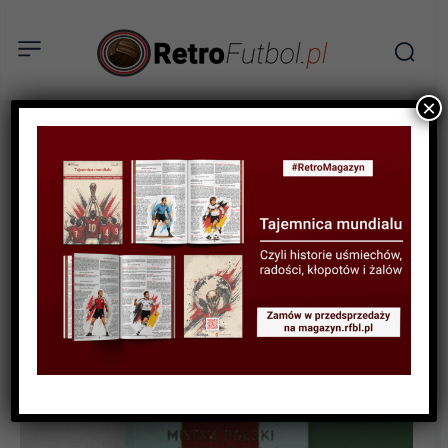
×
KSIĄŻKI
RECENZJA
„Mistrzowski rok 1958” –
recenzja