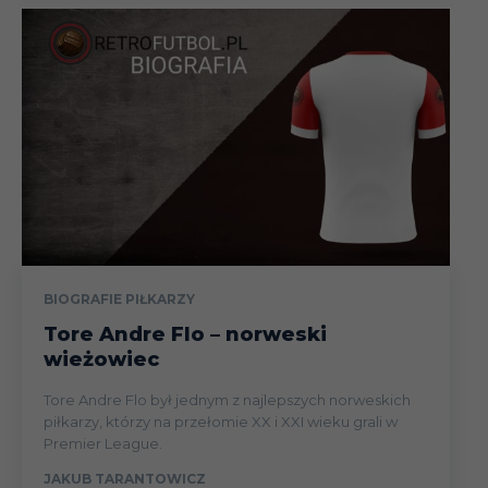
BIOGRAFIE PIŁKARZY
Tore Andre Flo – norweski
wieżowiec
Tore Andre Flo był jednym z najlepszych norweskich
piłkarzy, którzy na przełomie XX i XXI wieku grali w
Premier League.
JAKUB TARANTOWICZ