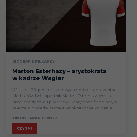
BIOGRAFIE PIŁKARZY
Marton Esterhazy – arystokrata
w kadrze Węgier
W latach 80. jedną z czołowych postaci reprezentacji
Madziarów był napastnik Marton Esterhazy. Warto
przyjrzeć się temu piłkarzowi, który poza futbolowym
talentem posiadał także arystokratyczne korzenie.
JAKUB TARANTOWICZ
CZYTAJ