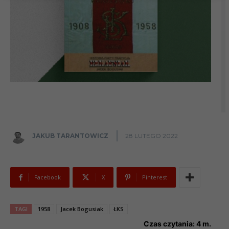
JAKUB TARANTOWICZ
28 LUTEGO 2022
Facebook
X
Pinterest
TAGI
1958
Jacek Bogusiak
ŁKS
Czas czytania:
4
m.