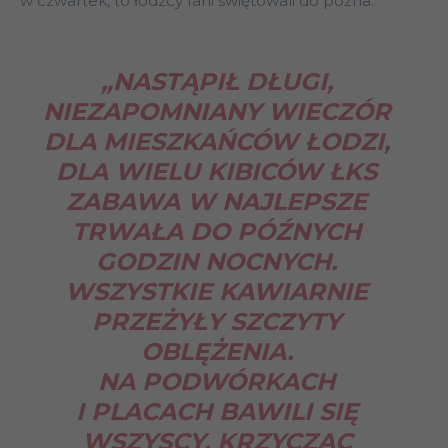
w czwartek, to łódzcy fani świętowali do późna.
„NASTĄPIŁ DŁUGI,
NIEZAPOMNIANY WIECZÓR
DLA MIESZKAŃCÓW ŁODZI,
DLA WIELU KIBICÓW ŁKS
ZABAWA W NAJLEPSZE
TRWAŁA DO PÓŹNYCH
GODZIN NOCNYCH.
WSZYSTKIE KAWIARNIE
PRZEŻYŁY SZCZYTY
OBLĘŻENIA.
NA PODWÓRKACH
I PLACACH BAWILI SIĘ
WSZYSCY, KRZYCZĄC