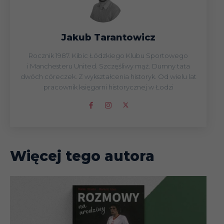
Jakub Tarantowicz
Rocznik 1987. Kibic Łódzkiego Klubu Sportowego
i Manchesteru United. Szczęśliwy mąż. Dumny tata
dwóch córeczek. Z wykształcenia historyk. Od wielu lat
pracownik księgarni historycznej w Łodzi
Więcej tego autora