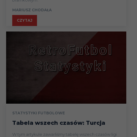
bramkowym.
Arkadiusz
8
GKS Katowice
---
MARIUSZ CHODAŁA
Jędrych
CZYTAJ
Szymon
8
Puszcza Niepołomice
---
Kobusiński
Mikołaj
8
Chrobry/Stal Mielec
---
Lebedyński
Sebastian
8
GKS Tychy/Chrobry
---
Steblecki
Mateusz
8
Raków Częstochowa
5
Wdowiak
Mateusz
7
GKS Tychy
---
Czyżycki
STATYSTYKI FUTBOLOWE
Kamil Drygas
7
Pogoń Szczecin
5
Tabela wszech czasów: Turcja
Fabian
7
Śląsk/Raków
7 (2/5
W tym artykule zawarliśmy tabelę wszech czasów ligi