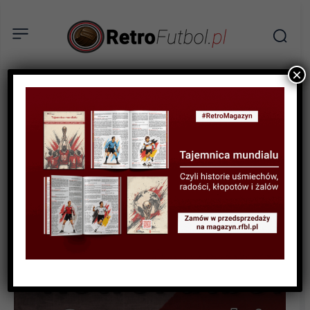
×
STATYSTYKI FUTBOLOWE
STATYSTYKI PIŁKARZY
Najlepsi polscy strzelcy w
2022 roku