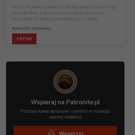
W tym artykule zawarliśmy tabelę wszech czasów ligi
portugalskiej. Z zestawienia dowiesz się, która z
portugalskich drużyn jest najlepszą w historii.
MARIUSZ CHODAŁA
CZYTAJ