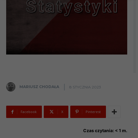
MARIUSZ CHODAŁA
8 STYCZNIA 2023
Facebook
X
Pinterest
Czas czytania:
< 1
m.