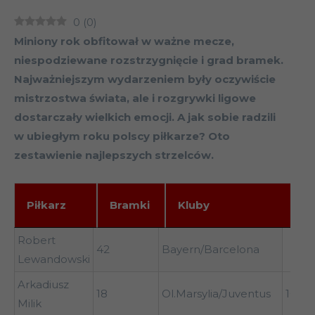
0
(
0
)
Miniony rok obfitował w ważne mecze,
niespodziewane rozstrzygnięcie i grad bramek.
Najważniejszym wydarzeniem były oczywiście
mistrzostwa świata, ale i rozgrywki ligowe
dostarczały wielkich emocji. A jak sobie radzili
w ubiegłym roku polscy piłkarze? Oto
zestawienie najlepszych strzelców.
Piłkarz
Bramki
Kluby
I
Piłkarz
Bramki
Kluby
I li
Robert
42
Bayern/Barcelona
Lewandowski
Arkadiusz
18
Ol.Marsylia/Juventus
10 (6/
Milik