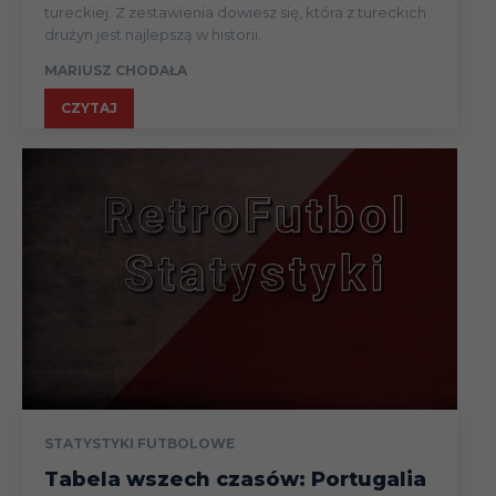
Piasecki
tureckiej. Z zestawienia dowiesz się, która z tureckich
drużyn jest najlepszą w historii.
Daniel Rumin
7
GKS Tychy
---
MARIUSZ CHODAŁA
Łukasz
7
Puszcza Niepołomice
---
CZYTAJ
Sołowiej
Filip
7
Zagłębie Lubin
5
Starzyński
Rafał Wolski
7
Wisła Płock
7
Szymon
7
Górnik Zabrze
7
Włodarczyk
STATYSTYKI FUTBOLOWE
Tabela wszech czasów: Portugalia