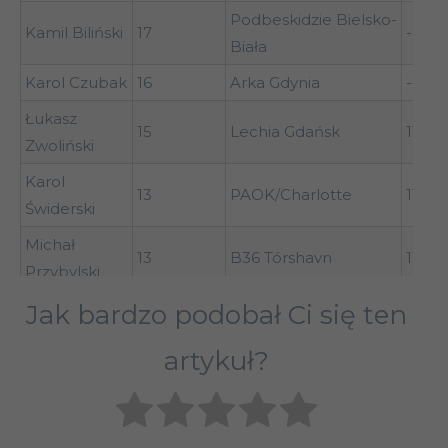
Podbeskidzie Bielsko-
Kamil Biliński
17
---
Biała
Karol Czubak
16
Arka Gdynia
---
Łukasz
15
Lechia Gdańsk
11
Zwoliński
Karol
13
PAOK/Charlotte
11 (1/1
Świderski
Michał
13
B36 Tórshavn
11
Przybylski
Hubert
Jak bardzo podobał Ci się ten
13
Arka Gdynia
---
Adamczyk
artykuł?
Kamil
13
Pogoń Szczecin
13
Grosicki
Szymon
13
Zagłębie Sosnowiec
---