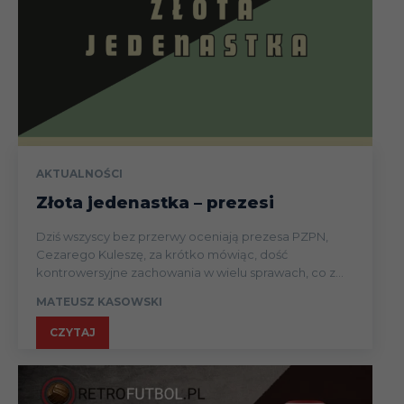
AKTUALNOŚCI
Złota jedenastka – prezesi
Dziś wszyscy bez przerwy oceniają prezesa PZPN,
Cezarego Kuleszę, za krótko mówiąc, dość
kontrowersyjne zachowania w wielu sprawach, co z...
MATEUSZ KASOWSKI
CZYTAJ