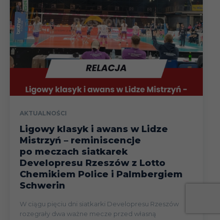
AKTUALNOŚCI
Ligowy klasyk i awans w Lidze
Mistrzyń – reminiscencje
po meczach siatkarek
Developresu Rzeszów z Lotto
Chemikiem Police i Palmbergiem
Schwerin
W ciągu pięciu dni siatkarki Developresu Rzeszów
rozegrały dwa ważne mecze przed własną