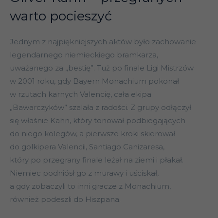
warto pocieszyć
Jednym z najpiękniejszych aktów było zachowanie
legendarnego niemieckiego bramkarza,
uważanego za „bestię”. Tuż po finale Ligi Mistrzów
w 2001 roku, gdy Bayern Monachium pokonał
w rzutach karnych Valencię, cała ekipa
„Bawarczyków” szalała z radości. Z grupy odłączył
się właśnie Kahn, który tonował podbiegających
do niego kolegów, a pierwsze kroki skierował
do golkipera Valencii, Santiago Canizaresa,
który po przegrany finale leżał na ziemi i płakał.
Niemiec podniósł go z murawy i uściskał,
a gdy zobaczyli to inni gracze z Monachium,
również podeszli do Hiszpana.