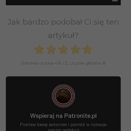
Jak bardzo podobał Ci się ten
artykuł?
Średnia ocena
4.8
/ 5. Licznik głosów
8