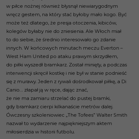
w piłce nożnej również błysnął niewiarygodnym
wręcz gestem, na który stać byłoby mało kogo. Być
może też dlatego, że presja otoczenia, kibiców,
kolegów byłaby nie do zniesienia. Ale Włoch miał
to do siebie, że średnio interesowało go zdanie
innych. W końcowych minutach meczu Everton –
West Ham United po ataku prawym skrzydłem,
do piłki wyszedł bramkarz. Został minięty, a podczas
interwencji skręcił kostkę i nie był w stanie podnieść
się z murawy. Jeden z rywali dośrodkował piłkę, a Di
Canio… złapał ją w ręce, dając znać,
że nie ma zamiaru strzelać do pustej bramki,
gdy bramkarz cierpi kilkanaście metrów dalej.
Ówczesny szkoleniowiec „The Tofees” Walter Smith
nazwał to wydarzenie najpiękniejszym aktem
miłosierdzia w historii futbolu.