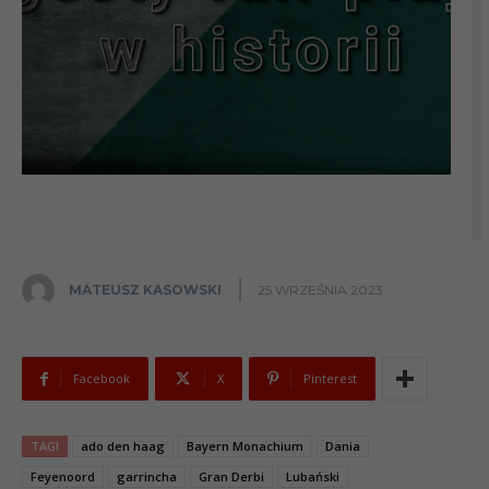
MATEUSZ KASOWSKI
25 WRZEŚNIA 2023
Facebook
X
Pinterest
TAGI
ado den haag
Bayern Monachium
Dania
Feyenoord
garrincha
Gran Derbi
Lubański