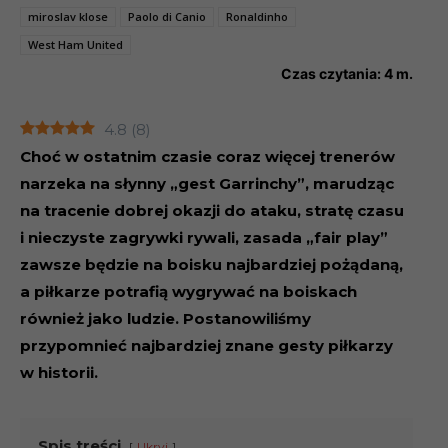
miroslav klose
Paolo di Canio
Ronaldinho
West Ham United
Czas czytania:
4
m.
4.8
(
8
)
Choć w ostatnim czasie coraz więcej trenerów
narzeka na słynny „gest Garrinchy”, marudząc
na tracenie dobrej okazji do ataku, stratę czasu
i nieczyste zagrywki rywali, zasada „fair play”
zawsze będzie na boisku najbardziej pożądaną,
a piłkarze potrafią wygrywać na boiskach
również jako ludzie. Postanowiliśmy
przypomnieć najbardziej znane gesty piłkarzy
w historii.
Spis treści
Ukryj