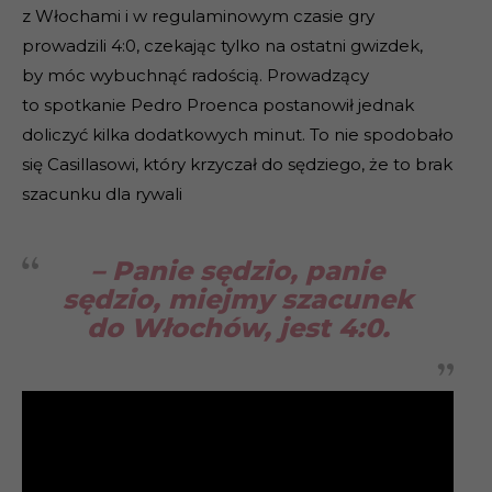
z Włochami i w regulaminowym czasie gry
prowadzili 4:0, czekając tylko na ostatni gwizdek,
by móc wybuchnąć radością. Prowadzący
to spotkanie Pedro Proenca postanowił jednak
doliczyć kilka dodatkowych minut. To nie spodobało
się Casillasowi, który krzyczał do sędziego, że to brak
szacunku dla rywali
– Panie sędzio, panie
sędzio, miejmy szacunek
do Włochów, jest 4:0.