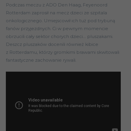
Podczas meczu z ADO Den Haag, Feyenoord
Rotterdam zaprosił na mecz dzieci ze szpitala
onkologicznego. Umiejscowił ich tuż pod trybuną
fanów przyjezdnych. Ci w pewnym momencie
obrzucili cały sektor chorych dzieci… pluszakami.
Deszcz pluszaków docenili również kibice
z Rotterdamu, którzy gromkimi brawami skwitowali
fantastyczne zachowanie rywali.