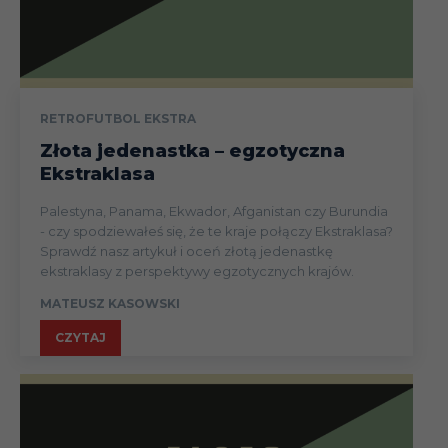
RETROFUTBOL EKSTRA
Złota jedenastka – egzotyczna
Ekstraklasa
Palestyna, Panama, Ekwador, Afganistan czy Burundia
- czy spodziewałeś się, że te kraje połączy Ekstraklasa?
Sprawdź nasz artykuł i oceń złotą jedenastkę
ekstraklasy z perspektywy egzotycznych krajów.
MATEUSZ KASOWSKI
CZYTAJ