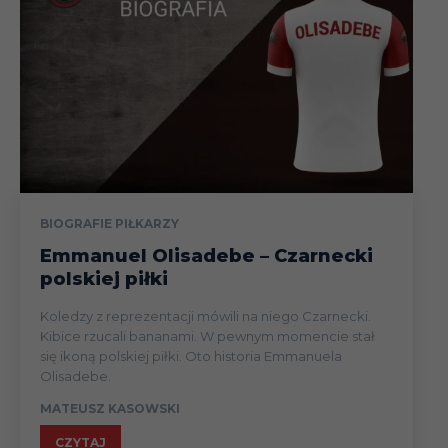
BIOGRAFIE PIŁKARZY
Emmanuel Olisadebe – Czarnecki
polskiej piłki
Koledzy z reprezentacji mówili na niego Czarnecki.
Kibice rzucali bananami. W pewnym momencie stał
się ikoną polskiej piłki. Oto historia Emmanuela
Olisadebe.
MATEUSZ KASOWSKI
CZYTAJ