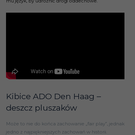
mu język, by udrożnić drogi oddechowe.
Kibice ADO Den Haag –
deszcz pluszaków
Może to nie do końca zachowanie „fair play”, jednak
jedno z najpiękniejszych zachowań w historii.