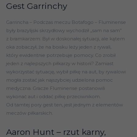
Gest Garrinchy
Garrincha – Podczas meczu Botafogo – Fluminense
były brazylijski skrzydłowy wychodził „sam na sam”
z bramkarzem. Był w doskonałej sytuacji, ale kątem
oka zobaczył, że na boisku leży jeden z rywali,
który ewidentnie potrzebuje pomocy. Co zrobił
jeden z najlepszych piłkarzy w historii? Zamiast
wykorzystać sytuację, wybił piłkę na aut, by rywalowi
mogła zostać jak najszybciej udzielona pomoc
medyczna. Gracze Fluminense postanowili
wykonać aut i oddać piłkę przeciwnikom.
Od tamtej pory gest ten, jest jednym z elementów
meczów piłkarskich.
Aaron Hunt – rzut karny,