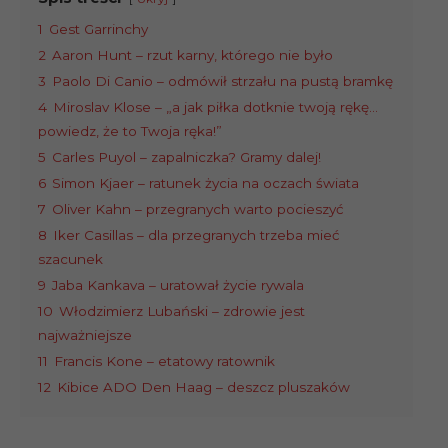
1
Gest Garrinchy
2
Aaron Hunt – rzut karny, którego nie było
3
Paolo Di Canio – odmówił strzału na pustą bramkę
4
Miroslav Klose – „a jak piłka dotknie twoją rękę…
powiedz, że to Twoja ręka!”
5
Carles Puyol – zapalniczka? Gramy dalej!
6
Simon Kjaer – ratunek życia na oczach świata
7
Oliver Kahn – przegranych warto pocieszyć
8
Iker Casillas – dla przegranych trzeba mieć
szacunek
9
Jaba Kankava – uratował życie rywala
10
Włodzimierz Lubański – zdrowie jest
najważniejsze
11
Francis Kone – etatowy ratownik
12
Kibice ADO Den Haag – deszcz pluszaków