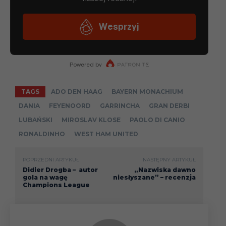
TAGS
ADO DEN HAAG
BAYERN MONACHIUM
DANIA
FEYENOORD
GARRINCHA
GRAN DERBI
LUBAŃSKI
MIROSLAV KLOSE
PAOLO DI CANIO
RONALDINHO
WEST HAM UNITED
POPRZEDNI ARTYKUŁ
NASTĘPNY ARTYKUŁ
Didier Drogba – autor
„Nazwiska dawno
gola na wagę
niesłyszane” – recenzja
Champions League