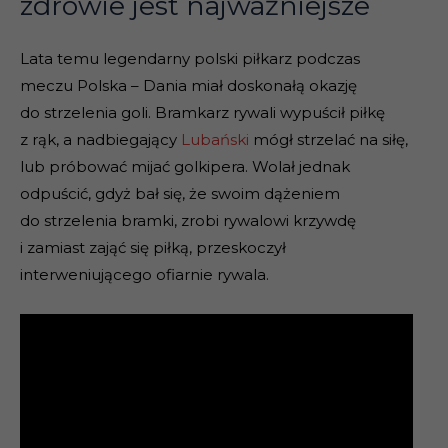
zdrowie jest najważniejsze
Lata temu legendarny polski piłkarz podczas
meczu Polska – Dania miał doskonałą okazję
do strzelenia goli. Bramkarz rywali wypuścił piłkę
z rąk, a nadbiegający
Lubański
mógł strzelać na siłę,
lub próbować mijać golkipera. Wolał jednak
odpuścić, gdyż bał się, że swoim dążeniem
do strzelenia bramki, zrobi rywalowi krzywdę
i zamiast zająć się piłką, przeskoczył
interweniującego ofiarnie rywala.