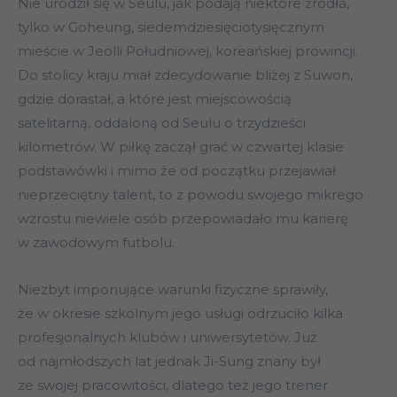
Nie urodził się w Seulu, jak podają niektóre źródła,
tylko w Goheung, siedemdziesięciotysięcznym
mieście w Jeolli Południowej, koreańskiej prowincji.
Do stolicy kraju miał zdecydowanie bliżej z Suwon,
gdzie dorastał, a które jest miejscowością
satelitarną, oddaloną od Seulu o trzydzieści
kilometrów. W piłkę zaczął grać w czwartej klasie
podstawówki i mimo że od początku przejawiał
nieprzeciętny talent, to z powodu swojego mikrego
wzrostu niewiele osób przepowiadało mu karierę
w zawodowym futbolu.
Niezbyt imponujące warunki fizyczne sprawiły,
że w okresie szkolnym jego usługi odrzuciło kilka
profesjonalnych klubów i uniwersytetów. Już
od najmłodszych lat jednak Ji-Sung znany był
ze swojej pracowitości, dlatego też jego trener