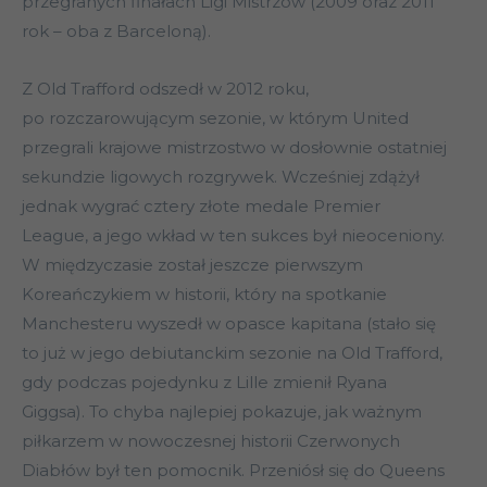
przegranych finałach Ligi Mistrzów (2009 oraz 2011
rok – oba z Barceloną).
Z Old Trafford odszedł w 2012 roku,
po rozczarowującym sezonie, w którym United
przegrali krajowe mistrzostwo w dosłownie ostatniej
sekundzie ligowych rozgrywek. Wcześniej zdążył
jednak wygrać cztery złote medale Premier
League, a jego wkład w ten sukces był nieoceniony.
W międzyczasie został jeszcze pierwszym
Koreańczykiem w historii, który na spotkanie
Manchesteru wyszedł w opasce kapitana (stało się
to już w jego debiutanckim sezonie na Old Trafford,
gdy podczas pojedynku z Lille zmienił Ryana
Giggsa). To chyba najlepiej pokazuje, jak ważnym
piłkarzem w nowoczesnej historii Czerwonych
Diabłów był ten pomocnik. Przeniósł się do Queens