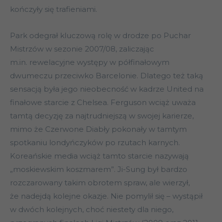
kończyły się trafieniami.
Park odegrał kluczową rolę w drodze po Puchar
Mistrzów w sezonie 2007/08, zaliczając
m.in. rewelacyjne występy w półfinałowym
dwumeczu przeciwko Barcelonie. Dlatego też taką
sensacją była jego nieobecność w kadrze United na
finałowe starcie z Chelsea. Ferguson wciąż uważa
tamtą decyzję za najtrudniejszą w swojej karierze,
mimo że Czerwone Diabły pokonały w tamtym
spotkaniu londyńczyków po rzutach karnych.
Koreańskie media wciąż tamto starcie nazywają
„moskiewskim koszmarem”. Ji-Sung był bardzo
rozczarowany takim obrotem spraw, ale wierzył,
że nadejdą kolejne okazje. Nie pomylił się – wystąpił
w dwóch kolejnych, choć niestety dla niego,