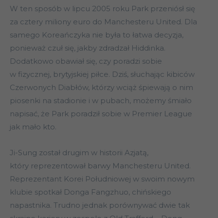
W ten sposób w lipcu 2005 roku Park przeniósł się
za cztery miliony euro do Manchesteru United. Dla
samego Koreańczyka nie była to łatwa decyzja,
ponieważ czuł się, jakby zdradzał Hiddinka.
Dodatkowo obawiał się, czy poradzi sobie
w fizycznej, brytyjskiej piłce. Dziś, słuchając kibiców
Czerwonych Diabłów, którzy wciąż śpiewają o nim
piosenki na stadionie i w pubach, możemy śmiało
napisać, że Park poradził sobie w Premier League
jak mało kto.
Ji-Sung został drugim w historii Azjatą,
który reprezentował barwy Manchesteru United.
Reprezentant Korei Południowej w swoim nowym
klubie spotkał Donga Fangzhuo, chińskiego
napastnika. Trudno jednak porównywać dwie tak