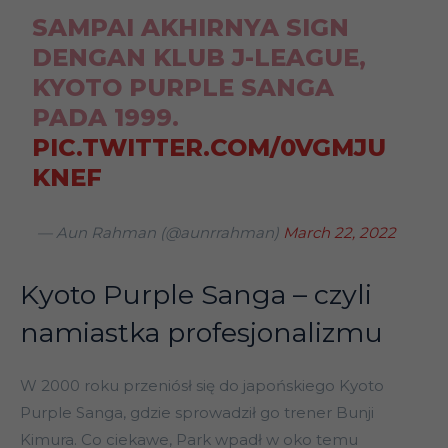
SAMPAI AKHIRNYA SIGN
DENGAN KLUB J-LEAGUE,
KYOTO PURPLE SANGA
PADA 1999.
PIC.TWITTER.COM/0VGMJU
KNEF
— Aun Rahman (@aunrrahman)
March 22, 2022
Kyoto Purple Sanga – czyli
namiastka profesjonalizmu
W 2000 roku przeniósł się do japońskiego Kyoto
Purple Sanga, gdzie sprowadził go trener Bunji
Kimura. Co ciekawe, Park wpadł w oko temu