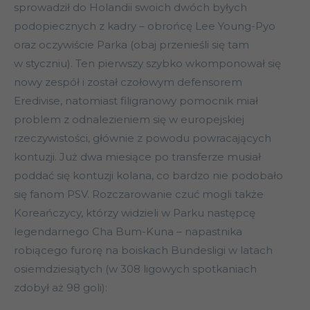
sprowadził do Holandii swoich dwóch byłych
podopiecznych z kadry – obrońcę Lee Young-Pyo
oraz oczywiście Parka (obaj przenieśli się tam
w styczniu). Ten pierwszy szybko wkomponował się
nowy zespół i został czołowym defensorem
Eredivise, natomiast filigranowy pomocnik miał
problem z odnalezieniem się w europejskiej
rzeczywistości, głównie z powodu powracających
kontuzji. Już dwa miesiące po transferze musiał
poddać się kontuzji kolana, co bardzo nie podobało
się fanom PSV. Rozczarowanie czuć mogli także
Koreańczycy, którzy widzieli w Parku następcę
legendarnego Cha Bum-Kuna – napastnika
robiącego furorę na boiskach Bundesligi w latach
osiemdziesiątych (w 308 ligowych spotkaniach
zdobył aż 98 goli):