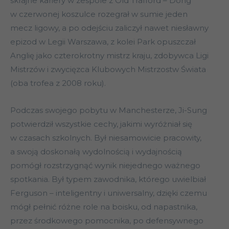
skrajne kariery w zespole z Old Trafford – Dong
w czerwonej koszulce rozegrał w sumie jeden
mecz ligowy, a po odejściu zaliczył nawet niesławny
epizod w Legii Warszawa, z kolei Park opuszczał
Anglię jako czterokrotny mistrz kraju, zdobywca Ligi
Mistrzów i zwycięzca Klubowych Mistrzostw Świata
(oba trofea z 2008 roku).
Podczas swojego pobytu w Manchesterze, Ji-Sung
potwierdził wszystkie cechy, jakimi wyróżniał się
w czasach szkolnych. Był niesamowicie pracowity,
a swoją doskonałą wydolnością i wydajnością
pomógł rozstrzygnąć wynik niejednego ważnego
spotkania. Był typem zawodnika, którego uwielbiał
Ferguson – inteligentny i uniwersalny, dzięki czemu
mógł pełnić różne role na boisku, od napastnika,
przez środkowego pomocnika, po defensywnego