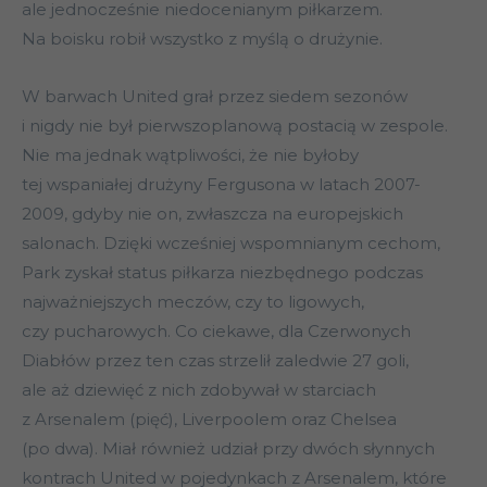
ale jednocześnie niedocenianym piłkarzem.
Na boisku robił wszystko z myślą o drużynie.
W barwach United grał przez siedem sezonów
i nigdy nie był pierwszoplanową postacią w zespole.
Nie ma jednak wątpliwości, że nie byłoby
tej wspaniałej drużyny Fergusona w latach 2007-
2009, gdyby nie on, zwłaszcza na europejskich
salonach. Dzięki wcześniej wspomnianym cechom,
Park zyskał status piłkarza niezbędnego podczas
najważniejszych meczów, czy to ligowych,
czy pucharowych. Co ciekawe, dla Czerwonych
Diabłów przez ten czas strzelił zaledwie 27 goli,
ale aż dziewięć z nich zdobywał w starciach
z Arsenalem (pięć), Liverpoolem oraz Chelsea
(po dwa). Miał również udział przy dwóch słynnych
kontrach United w pojedynkach z Arsenalem, które