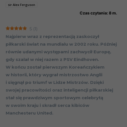
sir Alex Ferguson
Czas czytania:
8
m.
5
(
1
)
Najpierw wraz z reprezentacją zaskoczył
piłkarski świat na mundialu w 2002 roku. Później
równie udanymi występami zachwycił Europę,
gdy szalał w niej razem z PSV Eindhoven.
W końcu został pierwszym Koreańczykiem
w historii, który wygrał mistrzostwo Anglii
i sięgnął po triumf w Lidze Mistrzów. Dzięki
swojej pracowitości oraz inteligencji piłkarskiej
stał się prawdziwym sportowym celebrytą
w swoim kraju i skradł serca kibiców
Manchesteru United.