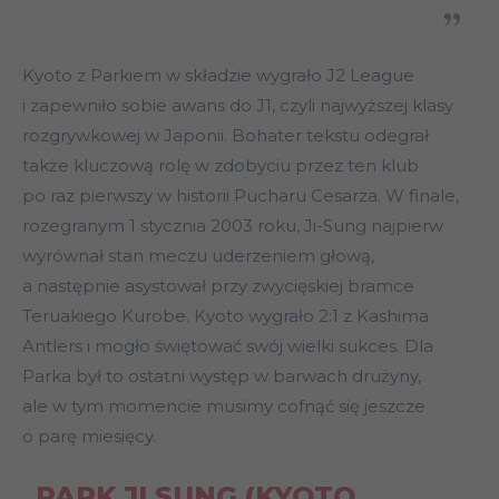
Kyoto z Parkiem w składzie wygrało J2 League
i zapewniło sobie awans do J1, czyli najwyższej klasy
rozgrywkowej w Japonii. Bohater tekstu odegrał
także kluczową rolę w zdobyciu przez ten klub
po raz pierwszy w historii Pucharu Cesarza. W finale,
rozegranym 1 stycznia 2003 roku, Ji-Sung najpierw
wyrównał stan meczu uderzeniem głową,
a następnie asystował przy zwycięskiej bramce
Teruakiego Kurobe. Kyoto wygrało 2:1 z Kashima
Antlers i mogło świętować swój wielki sukces. Dla
Parka był to ostatni występ w barwach drużyny,
ale w tym momencie musimy cofnąć się jeszcze
o parę miesięcy.
PARK JI SUNG (KYOTO