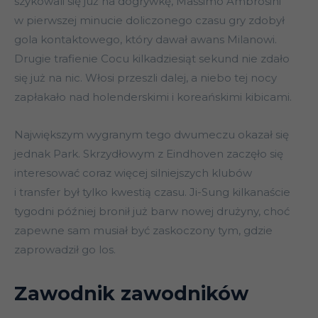
szykowali się już na dogrywkę, Massimo Ambrosini
w pierwszej minucie doliczonego czasu gry zdobył
gola kontaktowego, który dawał awans Milanowi.
Drugie trafienie Cocu kilkadziesiąt sekund nie zdało
się już na nic. Włosi przeszli dalej, a niebo tej nocy
zapłakało nad holenderskimi i koreańskimi kibicami.
Największym wygranym tego dwumeczu okazał się
jednak Park. Skrzydłowym z Eindhoven zaczęło się
interesować coraz więcej silniejszych klubów
i transfer był tylko kwestią czasu. Ji-Sung kilkanaście
tygodni później bronił już barw nowej drużyny, choć
zapewne sam musiał być zaskoczony tym, gdzie
zaprowadził go los.
Zawodnik zawodników