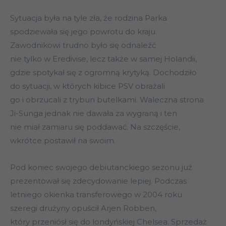
Sytuacja była na tyle zła, że rodzina Parka
spodziewała się jego powrotu do kraju.
Zawodnikowi trudno było się odnaleźć
nie tylko w Eredivise, lecz także w samej Holandii,
gdzie spotykał się z ogromną krytyką. Dochodziło
do sytuacji, w których kibice PSV obrażali
go i obrzucali z trybun butelkami. Waleczna strona
Ji-Sunga jednak nie dawała za wygraną i ten
nie miał zamiaru się poddawać. Na szczęście,
wkrótce postawił na swoim.
Pod koniec swojego debiutanckiego sezonu już
prezentował się zdecydowanie lepiej. Podczas
letniego okienka transferowego w 2004 roku
szeregi drużyny opuścił Arjen Robben,
który przeniósł się do londyńskiej Chelsea. Sprzedaż