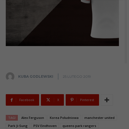
KUBA GODLEWSKI
25 LUTEGO 2019
Facebook
X
Pinterest
TAGI
Alex Ferguson
Korea Południowa
manchester united
Park Ji-Sung
PSV Eindhoven
queens park rangers