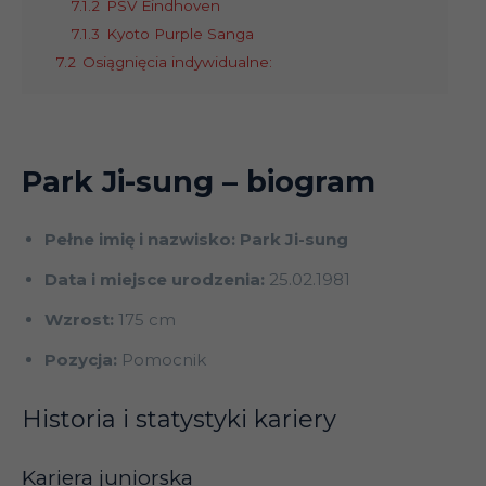
7.1.2
PSV Eindhoven
7.1.3
Kyoto Purple Sanga
7.2
Osiągnięcia indywidualne:
Park Ji-sung
– biogram
Pełne imię i nazwisko: Park Ji-sung
Data i miejsce urodzenia:
25.02.1981
Wzrost:
175 cm
Pozycja:
Pomocnik
Historia i statystyki kariery
Kariera juniorska