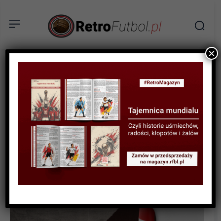
×
BIOGRAFIE PIŁKARZY
Park Ji-Sung – Koreańczyk
o trzech płucach