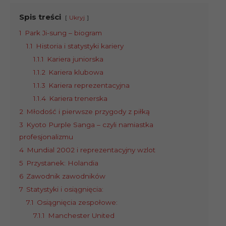
Spis treści
Ukryj
1
Park Ji-sung – biogram
1.1
Historia i statystyki kariery
1.1.1
Kariera juniorska
1.1.2
Kariera klubowa
1.1.3
Kariera reprezentacyjna
1.1.4
Kariera trenerska
2
Młodość i pierwsze przygody z piłką
3
Kyoto Purple Sanga – czyli namiastka
profesjonalizmu
4
Mundial 2002 i reprezentacyjny wzlot
5
Przystanek: Holandia
6
Zawodnik zawodników
7
Statystyki i osiągnięcia:
7.1
Osiągnięcia zespołowe:
7.1.1
Manchester United