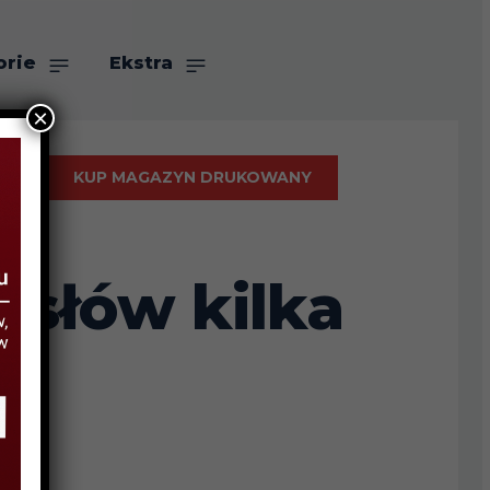
orie
Ekstra
×
KUP MAGAZYN DRUKOWANY
 słów kilka