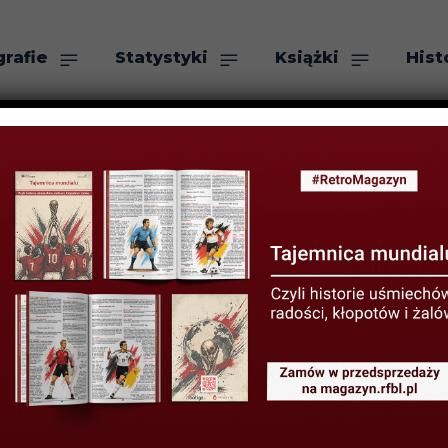
grafie
Statystyki
Książki
Hist
as
Szukaj
 – o książkach
14 PAŹDZIERNIKA 2019