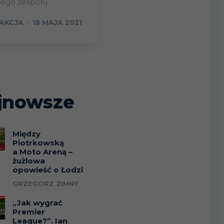
zego zespołu
AKCJA
-
18 MAJA 2021
jnowsze
Między
Piotrkowską
a Moto Areną –
żużlowa
opowieść o Łodzi
GRZEGORZ ZIMNY
„Jak wygrać
Premier
League?”. Ian