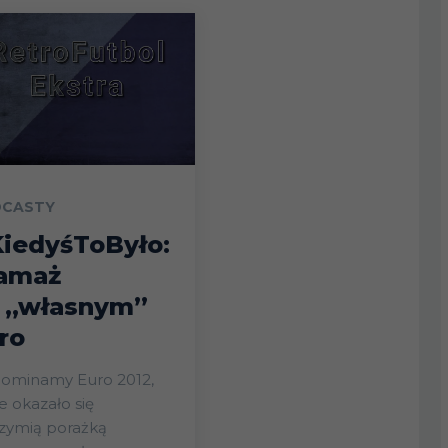
CASTY
iedyśToByło:
amaż
 „własnym”
ro
ominamy Euro 2012,
e okazało się
zymią porażką