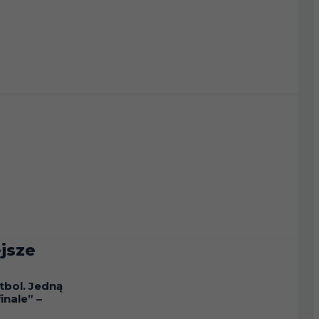
jsze
tbol. Jedną
inale” –
a