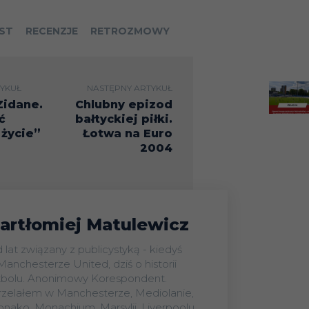
ST
RECENZJE
RETROZMOWY
YKUŁ
NASTĘPNY ARTYKUŁ
Zidane.
Chlubny epizod
ć
bałtyckiej piłki.
 życie”
Łotwa na Euro
2004
artłomiej Matulewicz
 lat związany z publicystyką - kiedyś
Manchesterze United, dziś o historii
tbolu. Anonimowy Korespondent.
rzelałem w Manchesterze, Mediolanie,
nako, Monachium, Marsylii, Liverpoolu,