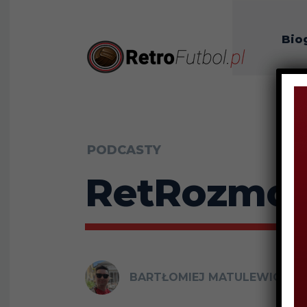
Bio
O n
PODCASTY
RetRozmowy
BARTŁOMIEJ MATULEWICZ