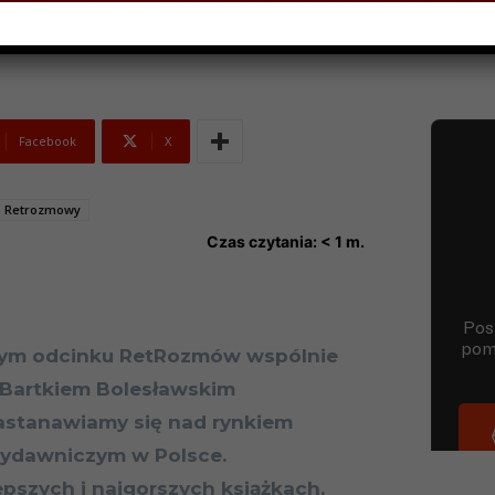
Facebook
X
Retrozmowy
Czas czytania:
< 1
m.
ym odcinku RetRozmów wspólnie
 Bartkiem Bolesławskim
astanawiamy się nad rynkiem
ydawniczym w Polsce.
pszych i najgorszych książkach,