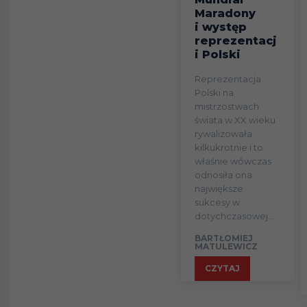
Maradony
i występ
reprezentacj
i Polski
Reprezentacja
Polski na
mistrzostwach
świata w XX wieku
rywalizowała
kilkukrotnie i to
właśnie wówczas
odnosiła ona
największe
sukcesy w
dotychczasowej...
BARTŁOMIEJ
MATULEWICZ
CZYTAJ