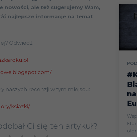
e nowości, ale też sugerujemy Wam,
źć najlepsze informacje na temat
ej? Odwiedź:
azkaroku.pl
POD
rtowe.blogspot.com/
#K
Bl
y naszych recenzji w tym miejscu:
na
Eu
gory/ksiazki/
Wsp
któr
dobał Ci się ten artykuł?
olbr