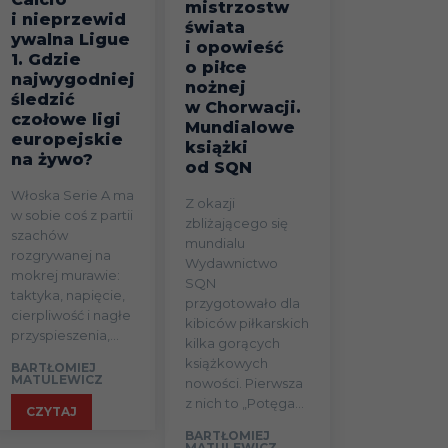
mistrzostw
i nieprzewid
świata
ywalna Ligue
i opowieść
1. Gdzie
o piłce
najwygodniej
nożnej
śledzić
w Chorwacji.
czołowe ligi
Mundialowe
europejskie
książki
na żywo?
od SQN
Włoska Serie A ma
Z okazji
w sobie coś z partii
zbliżającego się
szachów
mundialu
rozgrywanej na
Wydawnictwo
mokrej murawie:
SQN
taktyka, napięcie,
przygotowało dla
cierpliwość i nagłe
kibiców piłkarskich
przyspieszenia,...
kilka gorących
książkowych
BARTŁOMIEJ
MATULEWICZ
nowości. Pierwsza
z nich to „Potęga...
CZYTAJ
BARTŁOMIEJ
MATULEWICZ