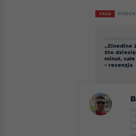
PODCA
TAGS
POPRZEDNI ART
„Zinedine 
Sto dziesię
minut, całe
– recenzja
B
Od
o 
fu
St
Mo