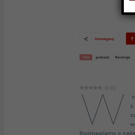
Udostępnij
TAGI
podcast
Recenzje
W
0
(
0
)
t
z
z
w
Rozmawiamy o najle