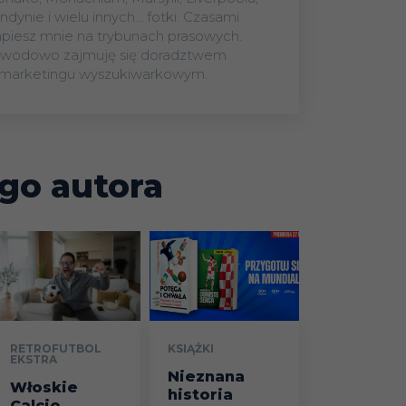
ndynie i wielu innych... fotki. Czasami
apiesz mnie na trybunach prasowych.
wodowo zajmuję się doradztwem
marketingu wyszukiwarkowym.
go autora
RETROFUTBOL
KSIĄŻKI
EKSTRA
Nieznana
Włoskie
historia
Calcio