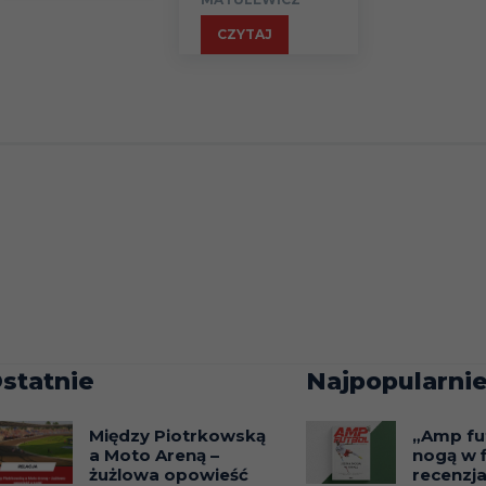
CZYTAJ
statnie
Najpopularnie
Między Piotrkowską
„Amp fu
a Moto Areną –
nogą w f
żużlowa opowieść
recenzj