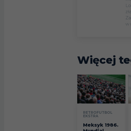
Lo
zł
Za
w 
Więcej te
RETROFUTBOL
EKSTRA
Meksyk 1986.
Mundial