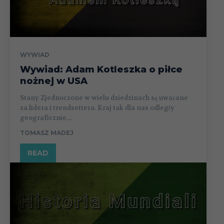
WYWIAD
Wywiad: Adam Kotleszka o piłce
nożnej w USA
Stany Zjednoczone w wielu dziedzinach są uważane
za lidera i trendsettera. Kraj tak dla nas odległy
geograficznie,...
TOMASZ MADEJ
READ