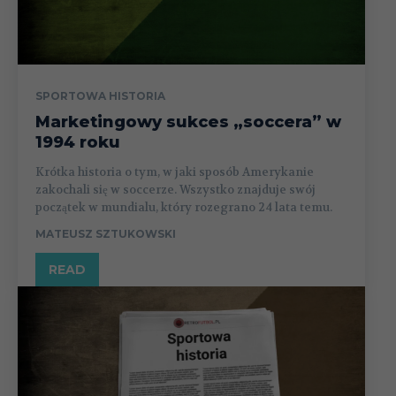
SPORTOWA HISTORIA
Marketingowy sukces „soccera” w
1994 roku
Krótka historia o tym, w jaki sposób Amerykanie
zakochali się w soccerze. Wszystko znajduje swój
początek w mundialu, który rozegrano 24 lata temu.
MATEUSZ SZTUKOWSKI
READ