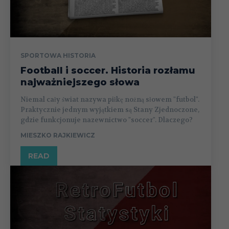
SPORTOWA HISTORIA
Football i soccer. Historia rozłamu
najważniejszego słowa
Niemal cały świat nazywa piłkę nożną słowem "futbol".
Praktycznie jednym wyjątkiem są Stany Zjednoczone,
gdzie funkcjonuje nazewnictwo "soccer". Dlaczego?
MIESZKO RAJKIEWICZ
READ