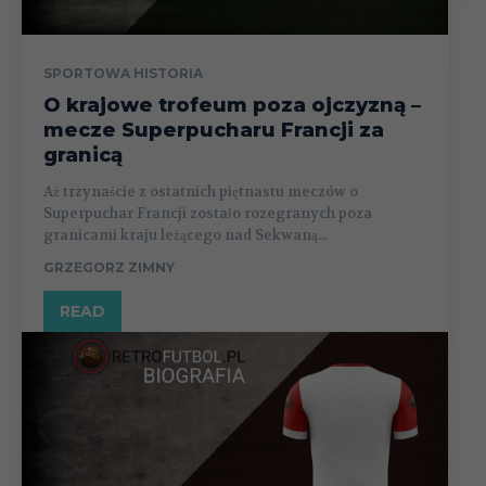
SPORTOWA HISTORIA
O krajowe trofeum poza ojczyzną –
mecze Superpucharu Francji za
granicą
Aż trzynaście z ostatnich piętnastu meczów o
Superpuchar Francji zostało rozegranych poza
granicami kraju leżącego nad Sekwaną...
GRZEGORZ ZIMNY
READ