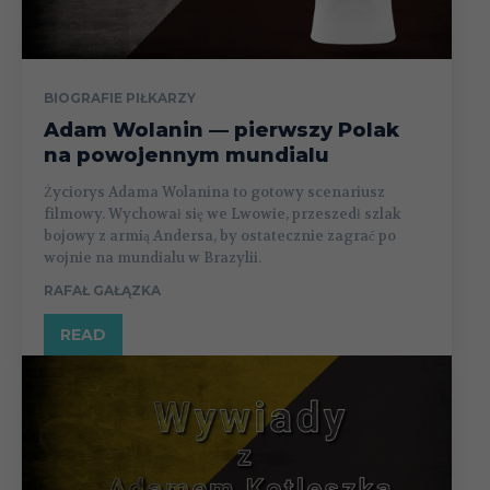
BIOGRAFIE PIŁKARZY
Adam Wolanin — pierwszy Polak
na powojennym mundialu
Życiorys Adama Wolanina to gotowy scenariusz
filmowy. Wychował się we Lwowie, przeszedł szlak
bojowy z armią Andersa, by ostatecznie zagrać po
wojnie na mundialu w Brazylii.
RAFAŁ GAŁĄZKA
READ