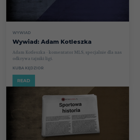
WYWIAD
Wywiad: Adam Kotleszka
Adam Kotleszka - komentator MLS, specjalnie dla nas
odkrywa tajniki ligi.
KUBA KĘDZIOR
READ