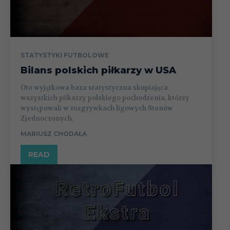
STATYSTYKI FUTBOLOWE
Bilans polskich piłkarzy w USA
Oto wyjątkowa baza statystyczna skupiająca
wszystkich piłkarzy polskiego pochodzenia, którzy
występowali w rozgrywkach ligowych Stanów
Zjednoczonych.
MARIUSZ CHODAŁA
READ