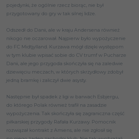
pojedynki, że ogólnie rzecz biorąc, nie był
przygotowany do gry w tak silnej lidze.
Odszedł do Danii, ale w kraju Andersena również
nikogo nie oczarował. Najpierw było wypożyczenie
do FC Midtjylland. Kurzawa mógł dzięki występom
w tym klubie wpisać sobie do CV trumf w Pucharze
Danii, ale jego przygoda skończyła się na zaledwie
dziewięciu meczach, w których skrzydłowy zdobył
jedną bramkę i zaliczył dwie asysty.
Następnie był spadek z ligi w barwach Esbjergu,
do którego Polak również trafił na zasadzie
wypożyczenia. Tak skończyła się zagraniczna część
piłkarskiej przygody Rafała Kurzawy. Pomocnik
rozwiązał kontrakt z Amiens, ale nie zgłosił się
po niego żaden zachodni klub. Nie tak wyobrażali