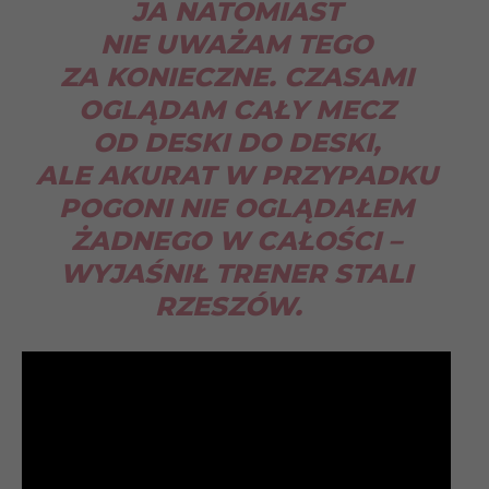
JA NATOMIAST
NIE UWAŻAM TEGO
ZA KONIECZNE. CZASAMI
OGLĄDAM CAŁY MECZ
OD DESKI DO DESKI,
ALE AKURAT W PRZYPADKU
POGONI NIE OGLĄDAŁEM
ŻADNEGO W CAŁOŚCI
–
WYJAŚNIŁ TRENER STALI
RZESZÓW.