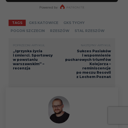
TAGS
GKS KATOWICE
GKS TYCHY
POGOŃ SZCZECIN
RZESZÓW
STAL RZESZÓW
POPRZEDNI ARTYKUŁ
NASTĘPNY ARTYKUŁ
„Igrzyska życia
Sukces Pasiaków
i śmierci. Sportowcy
i wspomnienie
w powstaniu
pucharowych triumfów
warszawskim” –
Kolejorza –
recenzja
reminiscencje
po meczu Resovii
z Lechem Poznań