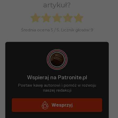
artykuł?
Średnia ocena
5
/ 5. Licznik głosów
9