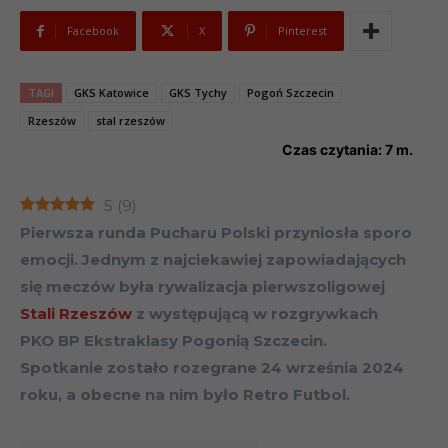
Facebook
X
Pinterest
TAGI
GKS Katowice
GKS Tychy
Pogoń Szczecin
Rzeszów
stal rzeszów
Czas czytania:
7
m.
5
(
9
)
Pierwsza runda Pucharu Polski przyniosła sporo
emocji. Jednym z najciekawiej zapowiadających
się meczów była rywalizacja pierwszoligowej
Stali Rzeszów
z występującą w rozgrywkach
PKO BP Ekstraklasy Pogonią Szczecin.
Spotkanie zostało rozegrane 24 września 2024
roku, a obecne na nim było Retro Futbol.