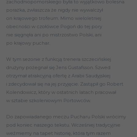
zachodniopomorskiego była to wyjątkowo bolesna
porażka, zwłaszcza że nigdy nie wywalczył
on krajowego trofeum. Mimo wieloletniej
obecności w czołówce Pogoń do tej pory
nie sięgnęła ani po mistrzostwo Polski, ani
po krajowy puchar.
W tym sezonie z funkcją trenera szczecińskiej
drużyny pożegnał się Jens Gustafsson. Szwed
otrzymał atrakcyjną ofertę z Arabii Saudyjskiej
i zdecydował się na jej przyjęcie. Zastąpił go Robert
Kolendowicz, który w ostatnich latach pracował
w sztabie szkoleniowym Portowców.
Do zapowiadanego meczu Pucharu Polski wrócimy
pod koniec naszego tekstu. Wcześniej tradycyjnie
weźmiemy na tapet historię, która tym razem