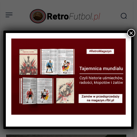
×
AKTUALNOŚCI
Walka w Pucharze Polski,
przyjazd finalisty, piłkarskie
losy Rafała Kurzawy –
reminiscencje po meczu
Stali Rzeszów z Pogonią
Szczecin