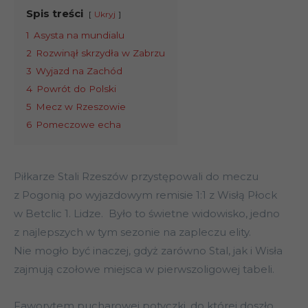
Spis treści
Ukryj
1
Asysta na mundialu
2
Rozwinął skrzydła w Zabrzu
3
Wyjazd na Zachód
4
Powrót do Polski
5
Mecz w Rzeszowie
6
Pomeczowe echa
Piłkarze Stali Rzeszów przystępowali do meczu
z Pogonią po wyjazdowym remisie 1:1 z Wisłą Płock
w Betclic 1. Lidze. Było to świetne widowisko, jedno
z najlepszych w tym sezonie na zapleczu elity.
Nie mogło być inaczej, gdyż zarówno Stal, jak i Wisła
zajmują czołowe miejsca w pierwszoligowej tabeli.
Faworytem pucharowej potyczki, do której doszło