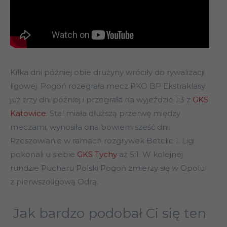
Kilka dni później obie drużyny wróciły do rywalizacji
ligowej. Pogoń rozegrała mecz PKO BP Ekstraklasy
już trzy dni później i przegrała na wyjeździe 1:3 z
GKS
Katowice
. Stal miała dłuższą przerwę między
meczami, wynosiła ona bowiem sześć dni.
Rzeszowianie w ramach rozgrywek Betclic 1. Ligi
pokonali u siebie
GKS Tychy
aż 5:1. W kolejnej
rundzie Pucharu Polski Pogoń zmierzy się w Opolu
z pierwszoligową Odrą.
Jak bardzo podobał Ci się ten