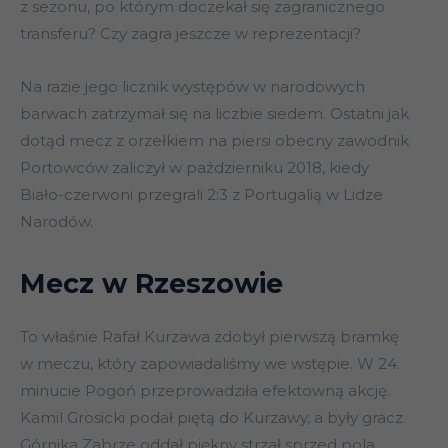
z sezonu, po którym doczekał się zagranicznego
transferu? Czy zagra jeszcze w reprezentacji?
Na razie jego licznik występów w narodowych
barwach zatrzymał się na liczbie siedem. Ostatni jak
dotąd mecz z orzełkiem na piersi obecny zawodnik
Portowców zaliczył w październiku 2018, kiedy
Biało-czerwoni przegrali 2:3 z Portugalią w Lidze
Narodów.
Mecz w Rzeszowie
To właśnie Rafał Kurzawa zdobył pierwszą bramkę
w meczu, który zapowiadaliśmy we wstępie. W 24.
minucie Pogoń przeprowadziła efektowną akcję.
Kamil Grosicki podał piętą do Kurzawy, a były gracz
Górnika Zabrze oddał piękny strzał sprzed pola