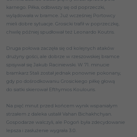
karnego. Piłka, odbiwszy się od poprzeczki,
wylądowała w bramce. Już wcześniej Portowcy
mieli dobre sytuacje. Grosicki trafił w poprzeczkę,
chwilę później spudłował też Leonardo Koutris.
Druga połowa zaczęła się od kolejnych ataków
drużyny gości, ale dobrze w rzeszowskiej bramce
spisywał się Jakub Raciniewski. W 71. minucie
bramkarz Stali został jednak ponownie pokonany,
gdy po dośrodkowaniu Grosickiego piłkę głową
do siatki skierował Efthymios Koulouris.
Na pięć minut przed końcem wynik wspaniałym
strzałem z daleka ustalił Vahan Bichakhchyan.
Gospodarze walczyli, ale Pogoń była zdecydowanie
lepsza i zasłużenie wygrała 3:0.