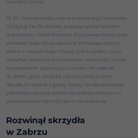
nieudany turniej.
W 59. minucie padła jedyna bramka tego spotkania.
Zdobył ją Jan Bednarek, a asystę zaliczył bohater
tego tekstu – Rafał Kurzawa. Końcówka meczu była
piłkarską farsą, którą zapewne pamiętają wszyscy
kibice w naszym kraju. Polacy grali brzydko, chcąc
utrzymać skromne prowadzenie i zakończyć turniej
zwycięstwem. Japończycy również nie palili się
do ataku, gdyż porażka różnicą jednej bramki
dawała im wyjście z grupy. Asysty na najważniejszej
piłkarskiej imprezie świata nikt jednak obecnemu
zawodnikowi Pogoni Szczecin nie odbierze.
Rozwinął skrzydła
w Zabrzu