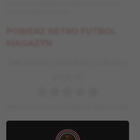
pobierzecie wszystkie archiwalne numery Retro
Futbol. Przyjemnej lektury!
POBIERZ RETRO FUTBOL
MAGAZYN
Jak bardzo podobał Ci się ten
artykuł?
Nikt jeszcze nie ocenił tego artykułu. Bądź pierwszy!