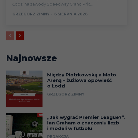
Łodzi na zawody Speedway Grand Prix....
GRZEGORZ ZIMNY
-
6 SIERPNIA 2026
Najnowsze
Między Piotrkowską a Moto
Areną – żużlowa opowieść
o Łodzi
GRZEGORZ ZIMNY
„Jak wygrać Premier League?”.
Ian Graham o znaczeniu liczb
i modeli w futbolu
REDAKCJA