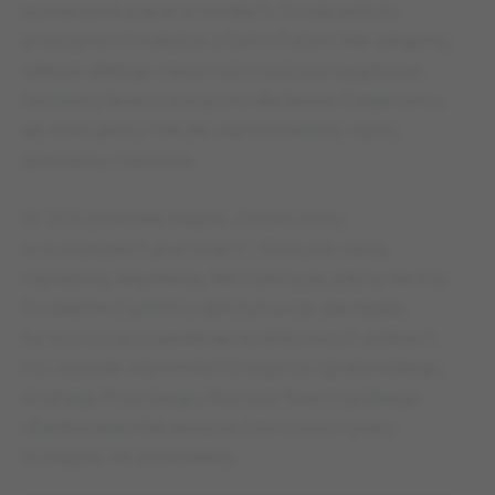
wymarzone prace w mediach. To najczęstsza
przyczyna ich odejścia z Retro Futbol. Nie żałujemy,
właśnie dlatego nasza twórczość jest wyjątkowa.
Jesteśmy fanami piszącymi dla fanów. Dzięki temu
się realizujemy i tak jak wspomnieliśmy wyżej,
spełniamy marzenia.
W 2015 powstała książka „Polska kluby
w europejskich pucharach”, która jest naszą
największą satysfakcją. Nie byłoby jej, gdyby nie Wy.
To właśnie Czytelnicy dołożyli swoje pieniądze,
by ta pozycja pojawiła się na sklepowych półkach.
I tu wypada wspomnieć Grzegorza Ignatowskiego,
Andrzeja Potockiego, Mariusza Świerczyńskiego
i Bartłomieja Matulewicza, bez których pracy
ta książka nie powstałaby.