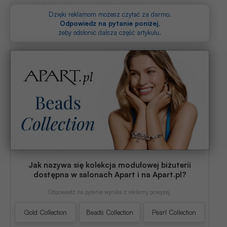
Damiana Bednarza, gdzie opisywał on wybrane
fragmenty z dziejów futbolu. W marcu 2014 roku
Dzięki reklamom możesz czytać za darmo.
Odpowiedz na pytanie poniżej
,
powstał profil na Facebooku,
żeby odsłonić dalszą część artykułu.
Jak nazywa się kolekcja modułowej biżuterii
dostępna w salonach Apart i na Apart.pl?
Odpowiedź na pytanie wynika z reklamy powyżej.
Gold Collection
Beads Collection
Pearl Collection