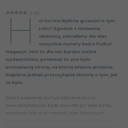
H
0
(
0
)
o! Ho! Ho! Byliście grzeczni w tym
roku? Zgodnie z niedawną
obietnicą, zebraliśmy dla Was
wszystkie numery Retro Futbol
Magazyn. Jest to dla nas bardzo ważne
wydawnictwo, ponieważ to ono było
protoplastą strony, na której właśnie jesteście.
Najpierw jednak przeczytajcie historię o tym, jak
to było.
Zanim pojawił się pomysł założenia strony
www.retrofutbol.pl bądź www.rfbl.pl ( obie formy
przeniosą Was w to miejsce), było kilka innych
inicjatyw. Pierwotnie był blog naszego założyciela,