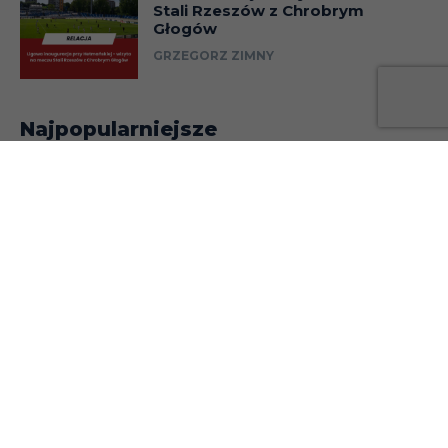
Stali Rzeszów z Chrobrym
Głogów
GRZEGORZ ZIMNY
Najpopularniejsze
„Amp futbol. Jedną nogą
w finale” – recenzja
BARTOSZ BOLESŁAWSKI
Najpiękniejsze hymny piłkarskie
MATEUSZ KASOWSKI