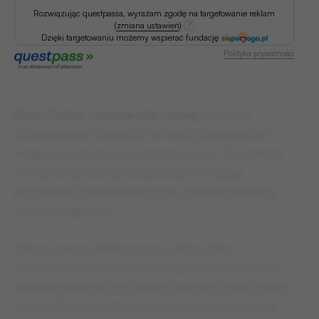
Rozwiązując questpassa, wyrażam zgodę na targetowanie reklam
(
zmiana ustawień
)
Dzięki targetowaniu możemy wspierać fundację
Polityka prywatności
Retro Futbol – historia piłki nożnej
, który był
uzupełnieniem bloga. Aż w końcu nadszedł ten
magiczny wieczór przy szklance soku… To właśnie
wtedy do życia za sprawą założyciela i jego
przyjaciela Szymona Korzucha, powstał pierwszy
numer magazynu.
Była to wersja elektroniczna, która nigdy
nie doczekała się druku. Zresztą tak, jak pozostałe.
Pierwszy, historyczny numer, tworzyły cztery osoby.
Oprócz Damiana Bednarza i Szymona Korzucha,