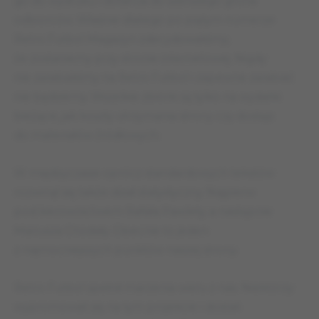
go do wydruku i dotarcia do szerszego grona
odbiorców. Właśnie dlatego po piątym numerze
Retro Futbol Magazyn zdecydowaliśmy,
że zostaniemy przy stronie internetowej. Nigdy
nie zarabialiśmy na Retro Futbol i zapewne zarabiać
nie będziemy. Wszelkie zbiórki są tylko na wydatki
bieżące, jak koszty utrzymania strony czy dostęp
do materiałów źródłowych.
W międzyczasie oprócz standardowych tekstów
rozwinął się także dział statystyczny. Najpierw
pod kierownictwem Rafała Pawlety, a następnie
Mariusza Chodały. Obecnie to jeden
z najmocniejszych punktów naszej strony.
Retro Futbol spełnił marzenia wielu z nas. Niektórzy
wypromowali się na tym projekcie i dostali