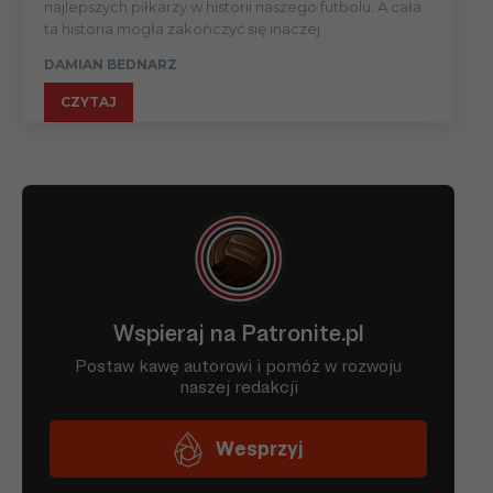
najlepszych piłkarzy w historii naszego futbolu. A cała
ta historia mogła zakończyć się inaczej
DAMIAN BEDNARZ
CZYTAJ