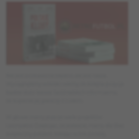
Nie jest pozbawiona błędów, ale jest nasza.
Wyciągnęliśmy wnioski i wiemy, że kolejna pozycja
będzie dużo lepsza. Spóźnialskich informujemy,
że kupienie jej graniczy z cudem.
W głowie mamy jeszcze wiele projektów
i pomysłów. Dziękując, że jesteście, mamy dla Was
świąteczny prezent. Klikając w link poniżej,