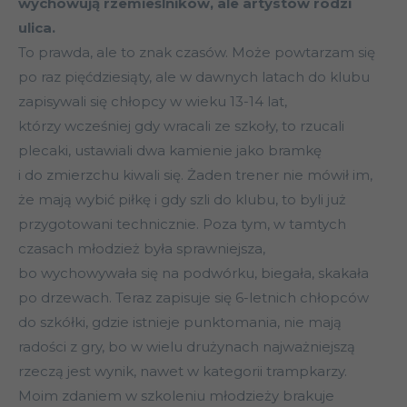
wychowują rzemieślników, ale artystów rodzi
ulica.
To prawda, ale to znak czasów. Może powtarzam się
po raz pięćdziesiąty, ale w dawnych latach do klubu
zapisywali się chłopcy w wieku 13-14 lat,
którzy wcześniej gdy wracali ze szkoły, to rzucali
plecaki, ustawiali dwa kamienie jako bramkę
i do zmierzchu kiwali się. Żaden trener nie mówił im,
że mają wybić piłkę i gdy szli do klubu, to byli już
przygotowani technicznie. Poza tym, w tamtych
czasach młodzież była sprawniejsza,
bo wychowywała się na podwórku, biegała, skakała
po drzewach. Teraz zapisuje się 6-letnich chłopców
do szkółki, gdzie istnieje punktomania, nie mają
radości z gry, bo w wielu drużynach najważniejszą
rzeczą jest wynik, nawet w kategorii trampkarzy.
Moim zdaniem w szkoleniu młodzieży brakuje