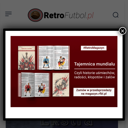
×
WYWIAD
Wywiad: Michał Globisz