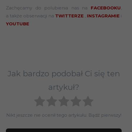
Zachęcamy do polubienia nas na
FACEBOOKU
,
a także obserwacji na
TWITTERZE
,
INSTAGRAMIE
i
YOUTUBE
Globisz Globisz Globisz Globisz Globisz Globisz
Globisz Globisz Globisz Globisz Globisz Globisz
Globisz Globisz Globisz Globisz Globisz Globisz
Jak bardzo podobał Ci się ten
artykuł?
Nikt jeszcze nie ocenił tego artykułu. Bądź pierwszy!