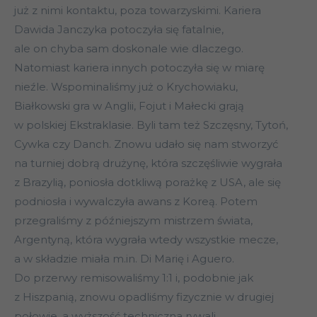
już z nimi kontaktu, poza towarzyskimi. Kariera
Dawida Janczyka potoczyła się fatalnie,
ale on chyba sam doskonale wie dlaczego.
Natomiast kariera innych potoczyła się w miarę
nieźle. Wspominaliśmy już o Krychowiaku,
Białkowski gra w Anglii, Fojut i Małecki grają
w polskiej Ekstraklasie. Byli tam też Szczęsny, Tytoń,
Cywka czy Danch. Znowu udało się nam stworzyć
na turniej dobrą drużynę, która szczęśliwie wygrała
z Brazylią, poniosła dotkliwą porażkę z USA, ale się
podniosła i wywalczyła awans z Koreą. Potem
przegraliśmy z późniejszym mistrzem świata,
Argentyną, która wygrała wtedy wszystkie mecze,
a w składzie miała m.in. Di Marię i Aguero.
Do przerwy remisowaliśmy 1:1 i, podobnie jak
z Hiszpanią, znowu opadliśmy fizycznie w drugiej
połowie, a wyższość techniczna rywali