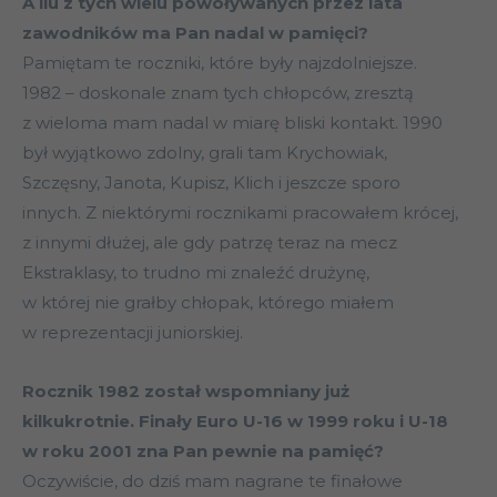
A ilu z tych wielu powoływanych przez lata
zawodników ma Pan nadal w pamięci?
Pamiętam te roczniki, które były najzdolniejsze.
1982 – doskonale znam tych chłopców, zresztą
z wieloma mam nadal w miarę bliski kontakt. 1990
był wyjątkowo zdolny, grali tam Krychowiak,
Szczęsny, Janota, Kupisz, Klich i jeszcze sporo
innych. Z niektórymi rocznikami pracowałem krócej,
z innymi dłużej, ale gdy patrzę teraz na mecz
Ekstraklasy, to trudno mi znaleźć drużynę,
w której nie grałby chłopak, którego miałem
w reprezentacji juniorskiej.
Rocznik 1982 został wspomniany już
kilkukrotnie. Finały Euro U-16 w 1999 roku i U-18
w roku 2001 zna Pan pewnie na pamięć?
Oczywiście, do dziś mam nagrane te finałowe