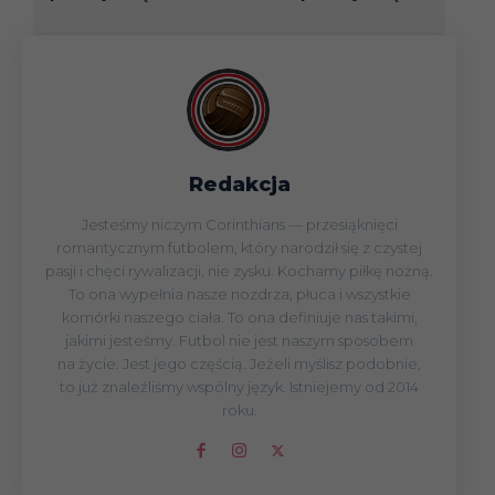
Redakcja
Jesteśmy niczym Corinthians — przesiąknięci
romantycznym futbolem, który narodził się z czystej
pasji i chęci rywalizacji, nie zysku. Kochamy piłkę nożną.
To ona wypełnia nasze nozdrza, płuca i wszystkie
komórki naszego ciała. To ona definiuje nas takimi,
jakimi jesteśmy. Futbol nie jest naszym sposobem
na życie. Jest jego częścią. Jeżeli myślisz podobnie,
to już znaleźliśmy wspólny język. Istniejemy od 2014
roku.