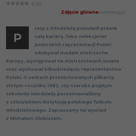
0
(
0
)
Zdjęcie główne:
arkowcy.pl
racy z młodzieżą poświęcił prawie
P
całą karierę. Jako selekcjoner
juniorskich reprezentacji Polski
zdobywał medale mistrzostw
Europy, występował na mistrzostwach świata
oraz wychował kilkudziesięciu reprezentantów
Polski. O setkach przetestowanych piłkarzy,
złotym roczniku 1982, czy szeroko pojętym
szkoleniu młodzieży porozmawialiśmy
z człowiekiem-instytucją polskiego futbolu
młodzieżowego. Zapraszamy na wywiad
z Michałem Globiszem.
Globisz Globisz Globisz Globisz Globisz Globisz