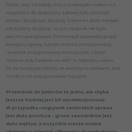
Polski, więc na każdy mecz towarzyski miałem ich
wszystkich do dyspozycji. Łatwiej było stworzyć
klimat i zbudować drużynę. Srebrne i złote medale
zdobyliśmy drużyną – w tym zespole nie było
jakichś supergwiazd. Oni tworzyli wspaniałą grupę
kolegów, zgraną, bardzo mocno zmotywowaną
i świetnie przygotowaną motorycznie; często
robione były badania na AWF w Gdańsku i wiem,
że na turniej jechaliśmy ze świetnymi wynikami, jeśli
chodzi o ich przygotowanie fizyczne.
Przemówić do juniorów to jedno, ale chyba
jeszcze trudniej jest ich wyselekcjonować.
W przypadku rozgrywek seniorskich sprawa
jest dużo prostsza – grono zawodników jest
dużo węższe, a wszystkie mecze można
obejrzeć w telewizji. Olbrzymia decentralizacja