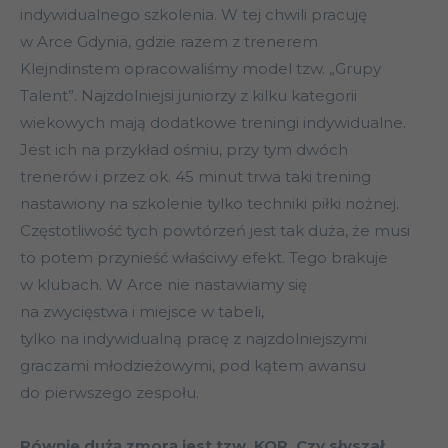
indywidualnego szkolenia. W tej chwili pracuję
w Arce Gdynia, gdzie razem z trenerem
Klejndinstem opracowaliśmy model tzw. „Grupy
Talent”. Najzdolniejsi juniorzy z kilku kategorii
wiekowych mają dodatkowe treningi indywidualne.
Jest ich na przykład ośmiu, przy tym dwóch
trenerów i przez ok. 45 minut trwa taki trening
nastawiony na szkolenie tylko techniki piłki nożnej.
Częstotliwość tych powtórzeń jest tak duża, że musi
to potem przynieść właściwy efekt. Tego brakuje
w klubach. W Arce nie nastawiamy się
na zwycięstwa i miejsce w tabeli,
tylko na indywidualną pracę z najzdolniejszymi
graczami młodzieżowymi, pod kątem awansu
do pierwszego zespołu.
Równie dużą zmorą jest tzw. KOR. Czy słyszał