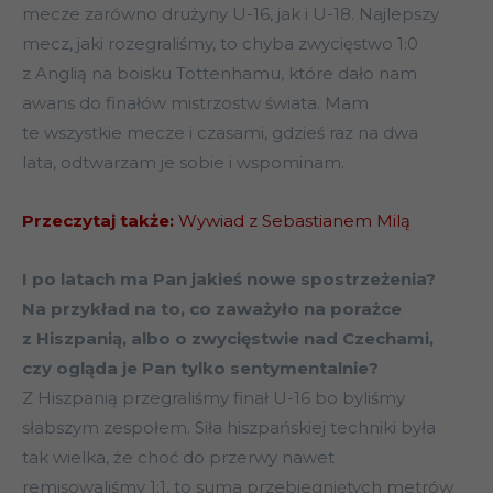
mecze zarówno drużyny U-16, jak i U-18. Najlepszy
mecz, jaki rozegraliśmy, to chyba zwycięstwo 1:0
z Anglią na boisku Tottenhamu, które dało nam
awans do finałów mistrzostw świata. Mam
te wszystkie mecze i czasami, gdzieś raz na dwa
lata, odtwarzam je sobie i wspominam.
Przeczytaj także:
Wywiad z Sebastianem Milą
I po latach ma Pan jakieś nowe spostrzeżenia?
Na przykład na to, co zaważyło na porażce
z Hiszpanią, albo o zwycięstwie nad Czechami,
czy ogląda je Pan tylko sentymentalnie?
Z Hiszpanią przegraliśmy finał U-16 bo byliśmy
słabszym zespołem. Siła hiszpańskiej techniki była
tak wielka, że choć do przerwy nawet
remisowaliśmy 1:1, to suma przebiegniętych metrów