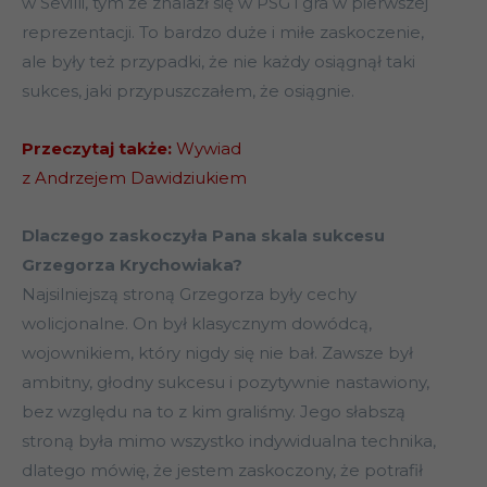
w Sevilli, tym że znalazł się w PSG i gra w pierwszej
reprezentacji. To bardzo duże i miłe zaskoczenie,
ale były też przypadki, że nie każdy osiągnął taki
sukces, jaki przypuszczałem, że osiągnie.
Przeczytaj także:
Wywiad
z Andrzejem Dawidziukiem
Dlaczego zaskoczyła Pana skala sukcesu
Grzegorza Krychowiaka?
Najsilniejszą stroną Grzegorza były cechy
wolicjonalne. On był klasycznym dowódcą,
wojownikiem, który nigdy się nie bał. Zawsze był
ambitny, głodny sukcesu i pozytywnie nastawiony,
bez względu na to z kim graliśmy. Jego słabszą
stroną była mimo wszystko indywidualna technika,
dlatego mówię, że jestem zaskoczony, że potrafił