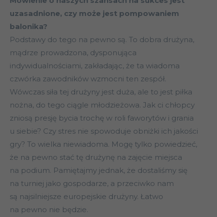
Mówienie o naszych szansach na sukces jest
uzasadnione, czy może jest pompowaniem
balonika?
Podstawy do tego na pewno są. To dobra drużyna,
mądrze prowadzona, dysponująca
indywidualnościami, zakładając, że ta wiadoma
czwórka zawodników wzmocni ten zespół.
Wówczas siła tej drużyny jest duża, ale to jest piłka
nożna, do tego ciągle młodzieżowa. Jak ci chłopcy
zniosą presję bycia trochę w roli faworytów i grania
u siebie? Czy stres nie spowoduje obniżki ich jakości
gry? To wielka niewiadoma. Mogę tylko powiedzieć,
że na pewno stać tę drużynę na zajęcie miejsca
na podium. Pamiętajmy jednak, że dostaliśmy się
na turniej jako gospodarze, a przeciwko nam
są najsilniejsze europejskie drużyny. Łatwo
na pewno nie będzie.