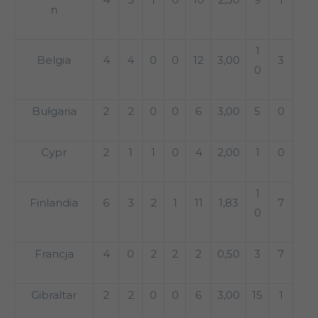
n
1
Belgia
4
4
0
0
12
3,00
3
0
Bułgaria
2
2
0
0
6
3,00
5
0
Cypr
2
1
1
0
4
2,00
1
0
1
Finlandia
6
3
2
1
11
1,83
7
0
Francja
4
0
2
2
2
0,50
3
7
Gibraltar
2
2
0
0
6
3,00
15
1