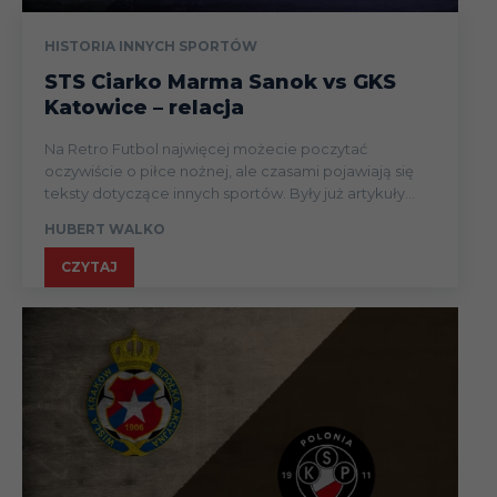
HISTORIA INNYCH SPORTÓW
STS Ciarko Marma Sanok vs GKS
Katowice – relacja
Na Retro Futbol najwięcej możecie poczytać
oczywiście o piłce nożnej, ale czasami pojawiają się
teksty dotyczące innych sportów. Były już artykuły...
HUBERT WALKO
CZYTAJ