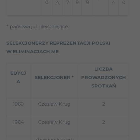
0
4
7
9
9
4
0
* państwa już nieistniejące.
SELEKCJONERZY REPREZENTACJI POLSKI
W ELIMINACJACH ME
LICZBA
EDYCJ
SELEKCJONER *
PROWADZONYCH
A
SPOTKAŃ
1960
Czesław Krug
2
1964
Czesław Krug
2