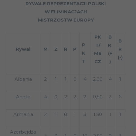
RYWALE REPREZENTACJI POLSKI
W ELIMINACJACH
MISTRZOSTW EUROPY
PK
B
B
P
T/
R
Rywal
M
Z
R
P
R
K
ME
(+
(-)
T
CZ
)
Albania
2
1
1
0
4
2,00
4
1
Anglia
4
0
2
2
2
0,50
2
6
Armenia
2
1
0
1
3
1,50
1
1
Azerbejdża
4
3
1
0
10
2,50
9
1