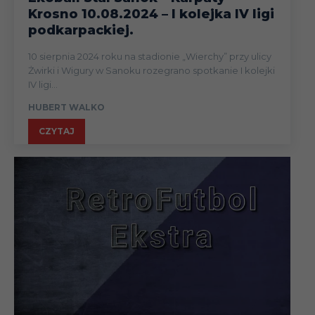
Krosno 10.08.2024 – I kolejka IV ligi
podkarpackiej.
10 sierpnia 2024 roku na stadionie „Wierchy” przy ulicy
Żwirki i Wigury w Sanoku rozegrano spotkanie I kolejki
IV ligi...
HUBERT WALKO
CZYTAJ