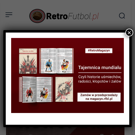
×
STATYSTYKI FUTBOLOWE
STATYSTYKI REPREZENTACJI
100 meczów reprezentacji
Polski w eliminacjach ME