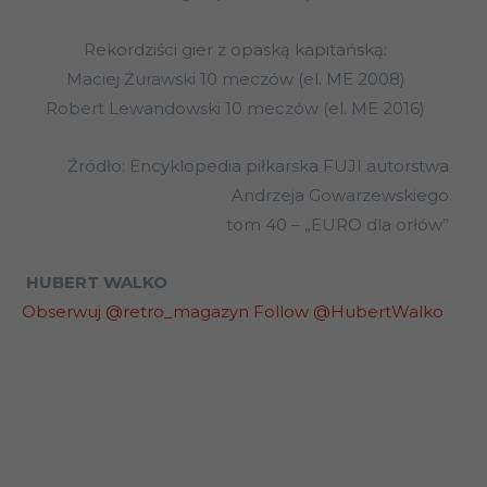
Rekordziści gier z opaską kapitańską:
Maciej Żurawski 10 meczów (el. ME 2008)
Robert Lewandowski 10 meczów (el. ME 2016)
Źródło: Encyklopedia piłkarska FUJI autorstwa
Andrzeja Gowarzewskiego
tom 40 – „EURO dla orłów”
HUBERT WALKO
Obserwuj @retro_magazyn
Follow @HubertWalko