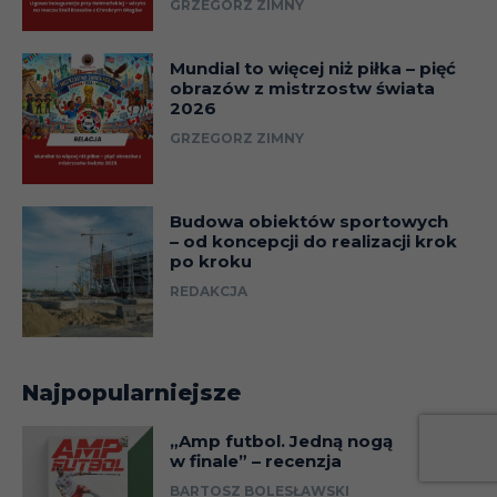
GRZEGORZ ZIMNY
Mundial to więcej niż piłka – pięć
obrazów z mistrzostw świata
2026
GRZEGORZ ZIMNY
Budowa obiektów sportowych
– od koncepcji do realizacji krok
po kroku
REDAKCJA
Najpopularniejsze
„Amp futbol. Jedną nogą
w finale” – recenzja
BARTOSZ BOLESŁAWSKI