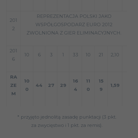
REPREZENTACJA POLSKI JAKO
201
WSPÓŁGOSPODARZ EURO 2012
2
ZWOLNIONA Z GIER ELIMINACYJNYCH.
201
10
6
3
1
33
10
21
2,10
6
RA
10
16
11
15
ZE
44
27
29
1,59
0
4
0
9
M
* przyjęto jednolitą zasadę punktacji (3 pkt.
za zwycięstwo i 1 pkt. za remis).