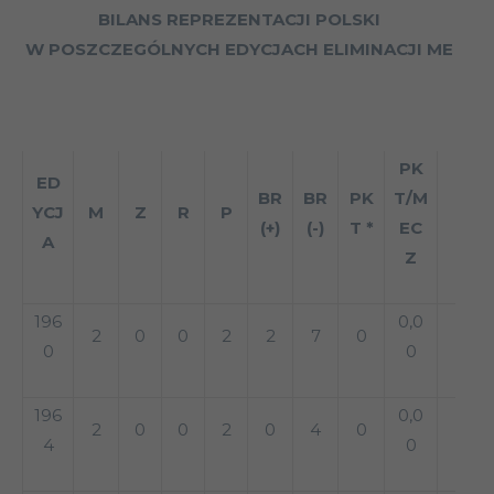
BILANS REPREZENTACJI POLSKI
W POSZCZEGÓLNYCH EDYCJACH ELIMINACJI ME
PK
ED
BR
BR
PK
T/M
YCJ
M
Z
R
P
(+)
(-)
T *
EC
A
Z
196
0,0
2
0
0
2
2
7
0
0
0
196
0,0
2
0
0
2
0
4
0
4
0