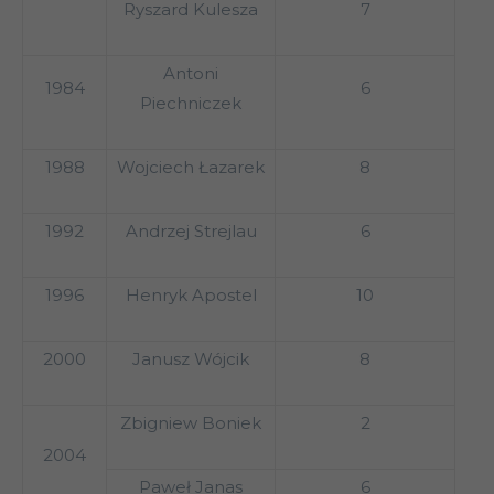
Ryszard Kulesza
7
Antoni
1984
6
Piechniczek
1988
Wojciech Łazarek
8
1992
Andrzej Strejlau
6
1996
Henryk Apostel
10
2000
Janusz Wójcik
8
Zbigniew Boniek
2
2004
Paweł Janas
6