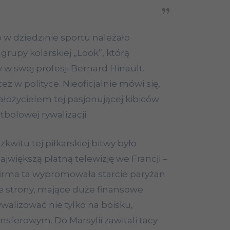
 w dziedzinie sportu należało
grupy kolarskiej „Look”, którą
 w swej profesji Bernard Hinault.
też w polityce. Nieoficjalnie mówi się,
założycielem tej pasjonującej kibiców
utbolowej rywalizacji.
itu tej piłkarskiej bitwy było
ajwiększą płatną telewizję we Francji –
 firma ta wypromowała starcie paryżan
e strony, mające duże finansowe
ywalizować nie tylko na boisku,
ansferowym. Do Marsylii zawitali tacy