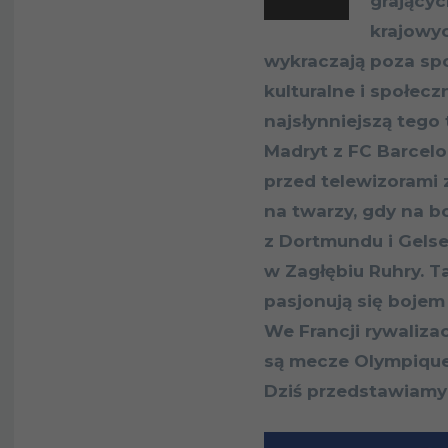
grającyc
krajowyc
wykraczają poza spo
kulturalne i społec
najsłynniejszą tego 
Madryt z FC Barcelo
przed telewizorami 
na twarzy, gdy na b
z Dortmundu i Gelse
w Zagłębiu Ruhry. T
pasjonują się bojem 
We Francji rywaliza
są mecze Olympique 
Dziś przedstawiamy j