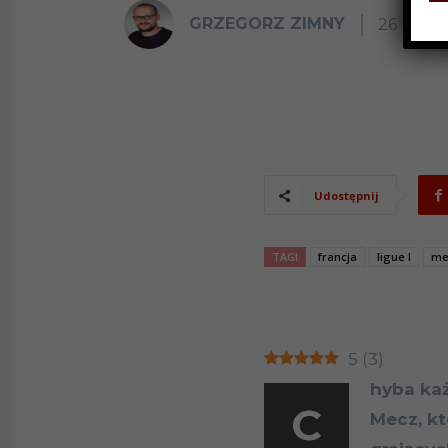
GRZEGORZ ZIMNY
26 PAŹD
Udostępnij
TAGI
francja
ligue I
me
5
(
3
)
hyba każ
C
Mecz, kt