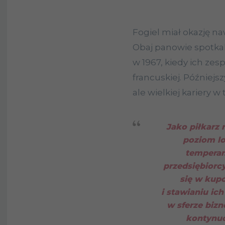
Fogiel miał okazję n
Obaj panowie spotka
w 1967, kiedy ich zes
francuskiej. Później
ale wielkiej kariery w
Jako piłkarz 
poziom lo
temperam
przedsiębiorc
się w kup
i stawianiu ic
w sferze bizn
kontynuo