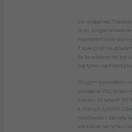
Do osiągnięć Tapiego
m.in. zorganizowanie 
reprezentował słynny
Tapie prężnie działał 
że to właśnie on był 
nie tylko we Francji f
Drugim powodem rozkw
przejęcie PSG przez n
Canal+. W latach 90.
z marsylczykami. Obi
możliwości, zaczęły r
ale także na rynku tr