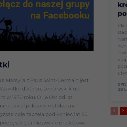
kr
po
Plan
stad
wart
wygl
inwe
eta
tki
późn
użyt
 Marsylia z Paris Saint-Germain jest
RED
zystko dlatego, że paryski klub
28 
ro w 1970 roku. O ile OM od lat
ancuskiej piłki, o tyle stołeczna
ższe cele zaczęła pod koniec lat 80.
oczęła się ta niezwykle prestiżowa