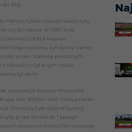
Na
 do dziś.
dla marsylczyków najważniejsze były
nne czy Bordeaux. W 1986 klub
raz pierwszy zdobył krajowe
ktem tego sukcesu był słynny trener
urosło w siłę i stało się poważnym
 z Marsylii mógł w tym czasie
terema tytułami.
ie, rywalizacja parysko-marsylska
długie lata. Wpływ na to miały przede
je. Pierwszą było objęcie funkcji
sylia przez Bernarda Tapiego.
jszych postaci w historii francuskiego