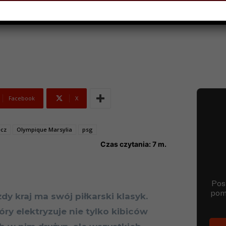
ZIERNIKA 2018
Facebook
X
cz
Olympique Marsylia
psg
Czas czytania:
7
m.
dy kraj ma swój piłkarski klasyk.
óry elektryzuje nie tylko kibiców