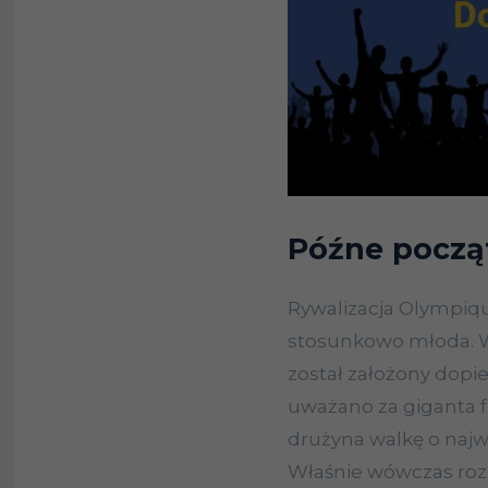
Późne począ
Rywalizacja Olympique
stosunkowo młoda. Ws
został założony dopie
uważano za giganta fr
drużyna walkę o najwy
Właśnie wówczas rozp