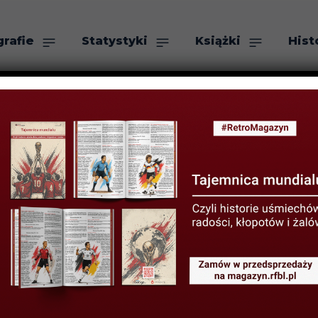
grafie
Statystyki
Książki
Hist
as
Szukaj
walizacji: Olym