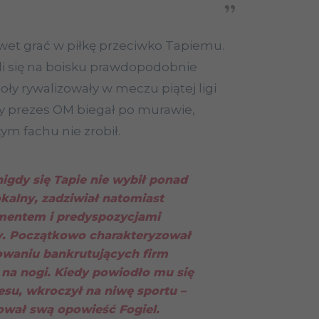
awet grać w piłkę przeciwko Tapiemu.
li się na boisku prawdopodobnie
poły rywalizowały w meczu piątej ligi
szy prezes OM biegał po murawie,
 tym fachu nie zrobił.
nigdy się Tapie nie wybił ponad
kalny, zadziwiał natomiast
entem i predyspozycjami
y. Początkowo charakteryzował
owaniu bankrutujących firm
h na nogi. Kiedy powiodło mu się
esu, wkroczył na niwę sportu
–
wał swą opowieść Fogiel.