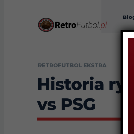
Bio
O n
RETROFUTBOL EKSTRA
Historia ry
vs PSG