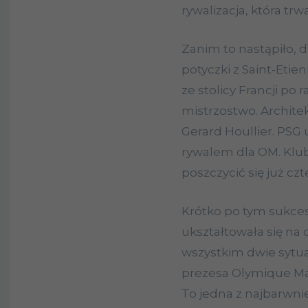
rywalizacja, która trwa
Zanim to nastąpiło, 
potyczki z Saint-Etie
ze stolicy Francji po 
mistrzostwo. Archite
Gerard Houllier. PSG 
rywalem dla OM. Klub
poszczycić się już cz
Krótko po tym sukces
ukształtowała się na 
wszystkim dwie sytuac
prezesa Olymique Mar
To jedna z najbarwnie