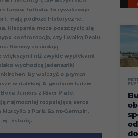
h w nim drużyn, ale wszystkich
h fanów futbolu. Te rywalizacje
rt, mają podłoże historyczne,
zne. Hiszpania może poszczycić się
typu konfrontacją, czyli walką Realu
na. Niemcy zasiadają
z większymi niż zwykle wypiekami
oisko wychodzą jedenastki
nkirchen, by walczyć o prymat
RET
akże w dalekiej Argentynie ludzie
EKS
Boca Juniors z River Plate.
B
cją najmocniej rozpalającą serca
ob
Marsylia z Paris Saint-Germain.
sp
ej historię.
od
do