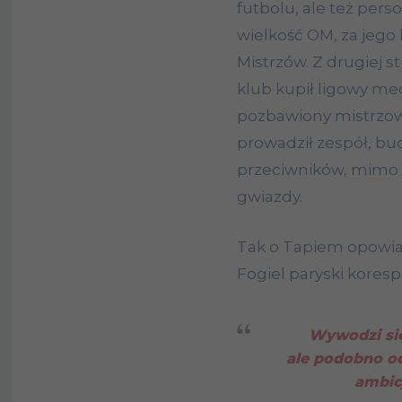
futbolu, ale też per
wielkość OM, za jego
Mistrzów. Z drugiej s
klub kupił ligowy mec
pozbawiony mistrzows
prowadził zespół, bud
przeciwników, mimo ż
gwiazdy.
Tak o Tapiem opowiad
Fogiel paryski kores
Wywodzi się
ale podobno od
ambicj