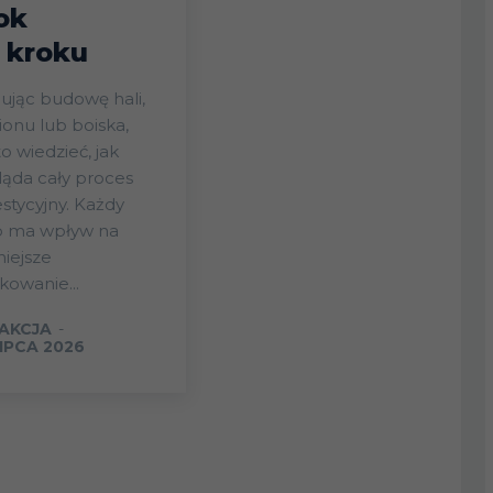
ok
 kroku
ując budowę hali,
ionu lub boiska,
o wiedzieć, jak
ąda cały proces
stycyjny. Każdy
p ma wpływ na
iejsze
kowanie...
AKCJA
-
LIPCA 2026