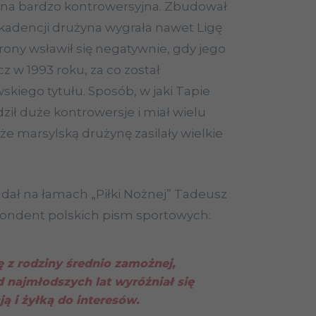
sona bardzo kontrowersyjna. Zbudował
 kadencji drużyna wygrała nawet Ligę
trony wsławił się negatywnie, gdy jego
z w 1993 roku, za co został
kiego tytułu. Sposób, w jaki Tapie
ził duże kontrowersje i miał wielu
e marsylską drużynę zasilały wielkie
ał na łamach „Piłki Nożnej” Tadeusz
pondent polskich pism sportowych:
 z rodziny średnio zamożnej,
 najmłodszych lat wyróżniał się
ą i żyłką do interesów.