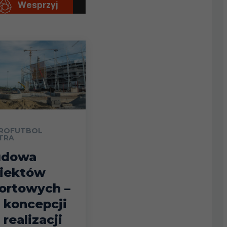
ROFUTBOL
TRA
udowa
iektów
ortowych –
 koncepcji
 realizacji