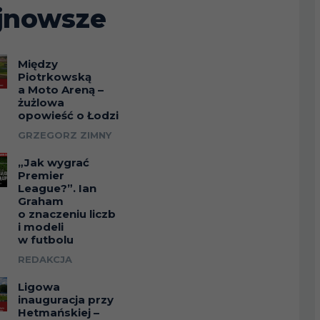
jnowsze
Między
Piotrkowską
a Moto Areną –
żużlowa
opowieść o Łodzi
GRZEGORZ ZIMNY
„Jak wygrać
Premier
League?”. Ian
Graham
o znaczeniu liczb
i modeli
w futbolu
REDAKCJA
Ligowa
inauguracja przy
Hetmańskiej –