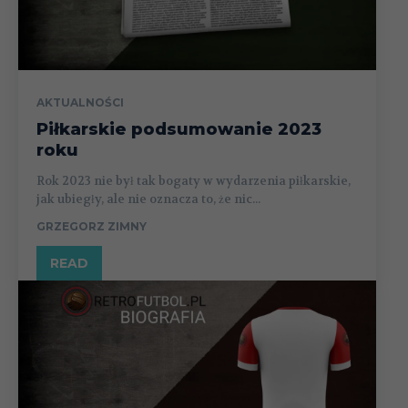
AKTUALNOŚCI
Piłkarskie podsumowanie 2023
roku
Rok 2023 nie był tak bogaty w wydarzenia piłkarskie,
jak ubiegły, ale nie oznacza to, że nic...
GRZEGORZ ZIMNY
READ