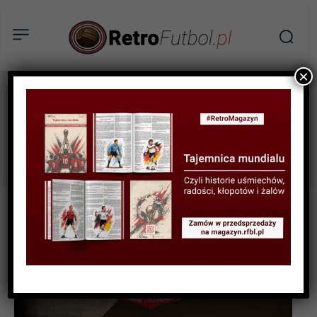
×
legia
Tag: