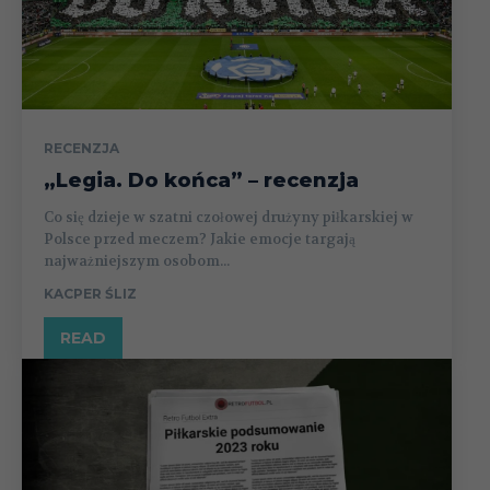
RECENZJA
„Legia. Do końca” – recenzja
Co się dzieje w szatni czołowej drużyny piłkarskiej w
Polsce przed meczem? Jakie emocje targają
najważniejszym osobom...
KACPER ŚLIZ
READ