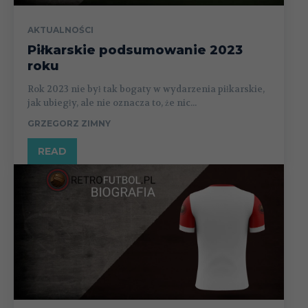
AKTUALNOŚCI
Piłkarskie podsumowanie 2023
roku
Rok 2023 nie był tak bogaty w wydarzenia piłkarskie,
jak ubiegły, ale nie oznacza to, że nic...
GRZEGORZ ZIMNY
READ