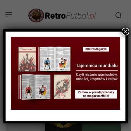
×
Messi
Tag: