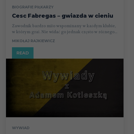
BIOGRAFIE PIŁKARZY
Cesc Fabregas – gwiazda w cieniu
Zawodnik bardzo miło wspominany w każdym klubie,
w którym grał. Nie widać go jednak często w różnego...
MIKOŁAJ RAJKIEWICZ
READ
WYWIAD