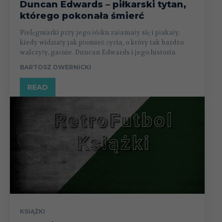
Duncan Edwards – piłkarski tytan,
którego pokonała śmierć
Pielęgniarki przy jego łóżku załamały się i płakały,
kiedy widziały jak płomień życia, o który tak bardzo
walczyły, gaśnie. Duncan Edwards i jego historia
BARTOSZ DWERNICKI
READ
KSIĄŻKI