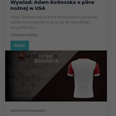
Wywiad: Adam Kotleszka o piłce
nożnej w USA
Stany Zjednoczone w wielu dziedzinach są uważane
za lidera i trendsettera. Kraj tak dla nas odległy
geograficznie,...
TOMASZ MADEJ
READ
BIOGRAFIE PIŁKARZY