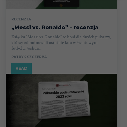
RECENZJA
„Messi vs. Ronaldo” – recenzja
Książka "Messi vs. Ronaldo" to hołd dla dwóch piłkarzy,
którzy zdominowali ostatnie lata w światowym
futbolu. Joshua...
PATRYK SZCZERBA
READ