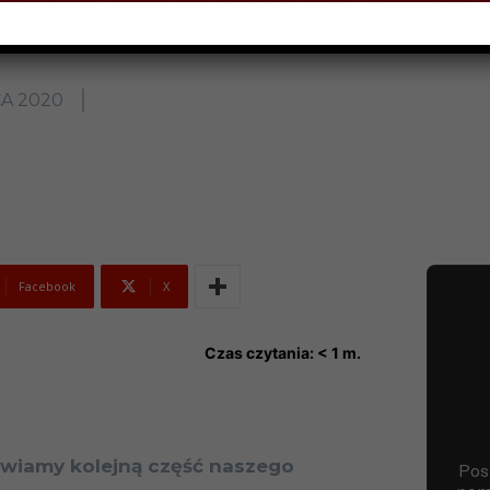
A 2020
Facebook
X
Czas czytania:
< 1
m.
awiamy kolejną część naszego