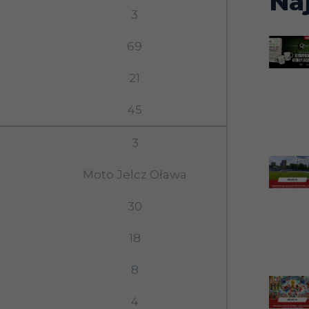
Na
3
69
21
45
3
Moto Jelcz Oława
30
18
8
4