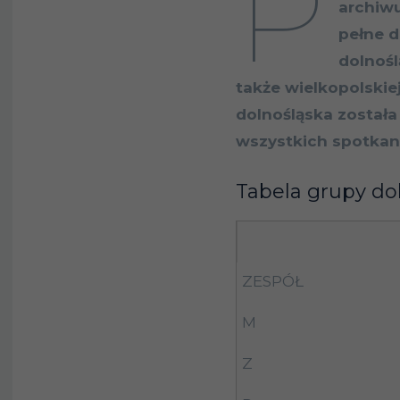
P
archiw
pełne d
dolnośl
także wielkopolski
dolnośląska został
wszystkich spotkani
Tabela grupy dol