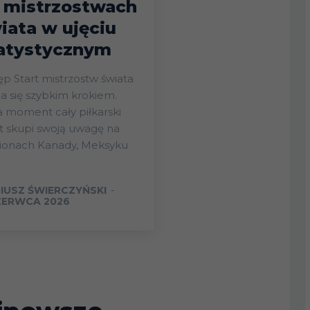
 mistrzostwach
iata w ujęciu
atystycznym
ostw świata
ża się szybkim krokiem.
 moment cały piłkarski
t skupi swoją uwagę na
dionach Kanady, Meksyku
IUSZ ŚWIERCZYŃSKI
-
ZERWCA 2026