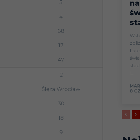
na
5
św
4
st
68
Wstęp Start mistrz
zbli
17
Lada
świa
47
sta
i...
2
MAR
Ślęza Wrocław
8 C
30
18
9