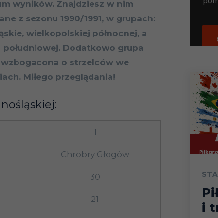
um wyników. Znajdziesz w nim
ane z sezonu 1990/1991, w grupach:
ąskie, wielkopolskiej północnej, a
ej południowej. Dodatkowo grupa
a wzbogacona o strzelców we
ach. Miłego przeglądania!
nośląskiej:
1
Chrobry Głogów
STA
30
Pi
21
i 