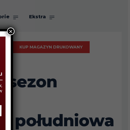
orie
Ekstra
×
KUP MAGAZYN DRUKOWANY
a sezon
,
az południowa