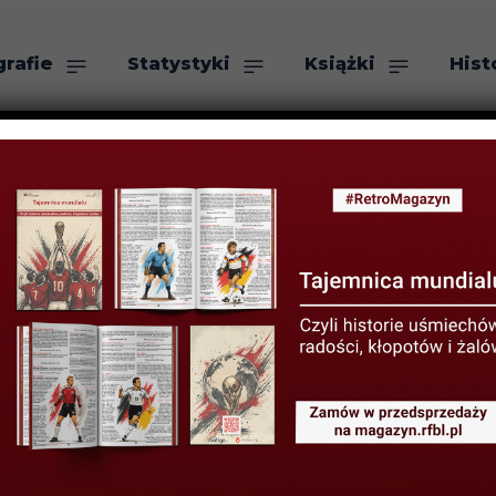
grafie
Statystyki
Książki
Hist
as
Szukaj
YSTYKI LIGOWE
yników: III lig
upy dolnośląska
ka północna or