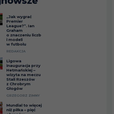
jnowsze
„Jak wygrać
Premier
League?”. Ian
Graham
o znaczeniu liczb
i modeli
w futbolu
REDAKCJA
Ligowa
inauguracja przy
Hetmańskiej –
wizyta na meczu
Stali Rzeszów
z Chrobrym
Głogów
GRZEGORZ ZIMNY
Mundial to więcej
niż piłka – pięć