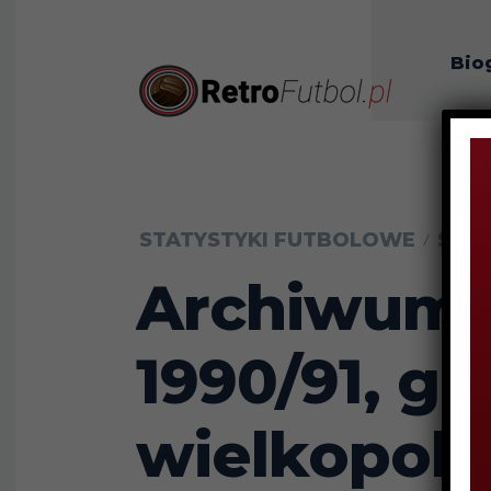
Bio
O n
STATYSTYKI FUTBOLOWE
STAT
Archiwum w
1990/91, gr
wielkopols