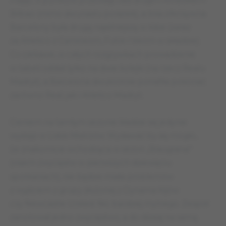
Bilbao (mimo dwunastu porażek), a linia ofensywna
Barcelony była drugą najsilniejszą w lidze (zaraz
za Atletico z Caminerim, Futre i Vierim w składzie).
Co ciekawe, w całych rozgrywkach prowadzenie
w tabeli oddali tylko na dwie kolejki (na rzecz Realu
Madryt), a Barcelona dwukrotnie potrafiła pokonać
zarówno Real, jak i Atletico Madryt.
Cieniem na tamtym sezonie kładzie się jedynie
występ w Lidze Mistrzów. Wydawać by się mogło,
że znakomicie wchodząca w sezon „Blaugrana”
(osiem zwycięstw w pierwszych dziewięciu
spotkaniach), nie będzie miała problemów
z wyjściem z grupy złożonej z Dynama Kijów
czy Newcastle United. Nic bardziej mylnego. Zespół
zanotował jedno zwycięstwo, a do dzisiaj na samą