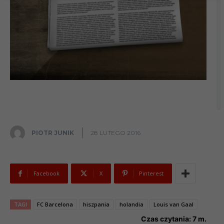
PIOTR JUNIK
28 LUTEGO 2016
Facebook
X
Pinterest
TAGI
FC Barcelona
hiszpania
holandia
Louis van Gaal
Czas czytania:
7
m.