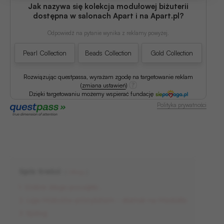
Jak nazywa się kolekcja modułowej biżuterii
dostępna w salonach Apart i na Apart.pl?
Odpowiedź na pytanie wynika z reklamy powyżej.
Pearl Collection
Beads Collection
Gold Collection
Rozwiązując questpassa, wyrażam zgodę na targetowanie reklam
(
zmiana ustawień
)
Dzięki targetowaniu możemy wspierać fundację
Polityka prywatności
Spis treści
Ukryj
1
Dobre złego początki…
2
Liga Mistrzów priorytetem – dramat na Mestalla
3
Epilog