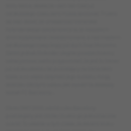
który kibice, działacze i sam Van Gaal już
od dłuższego czasu sami muszą spożywać. Trudno
się więc dziwić, że umiejętności trenerskie
holenderskiego szkoleniowca są ze wszystkich
stron krytykowane i kwestionowane, a nad miastem
od dłuższego czasu krąży już duch Jose Mourinho.
Zanim jednak Holender ulegnie powszechnemu
ostracyzmowi, warto przypomnieć, że jest to trener
już od dwudziestu lat pozostający na trenerskim
topie, a co więksi optymiści jego kunsztu, mogą
dostrzec olbrzymi wpływ, jaki wywarł na dzisiejszy
kształt FC Barcelony…
Okres 1997-2000, wśród cules Barcelony
postrzegany jest różnie i trudno go jednoznacznie
ocenić. To właśnie w tym czasie, za sterami klubu