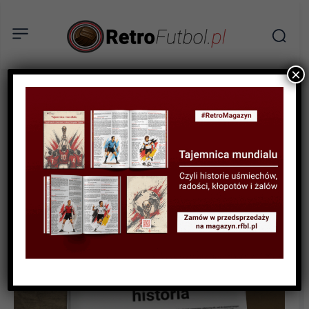
×
SPORTOWA HISTORIA
Holenderska Barcelona van
Gaala