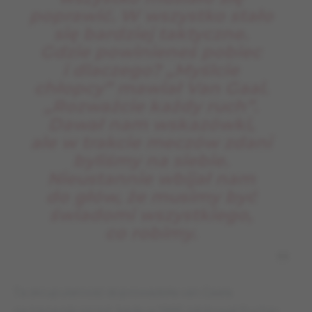
poprawić. W wszystko stało
się bardziej taktyczne.
Gdzie powinieneś pobiec
i dlaczego? „Myślcie
chłopcy” mawiał Van Gaal.
„Rozważcie każdy ruch”.
Dawał nam wskazówki,
ale w trakcie meczów zdani
byliśmy na siebie.
Nieustannie wbijał nam
do głów, że musimy być
świadomi wszystkiego,
co robimy.
Ta skrupulatność doprowadziła van Gaala
na trenerski szczyt, kiedy w 1995 zdobywał Puchar