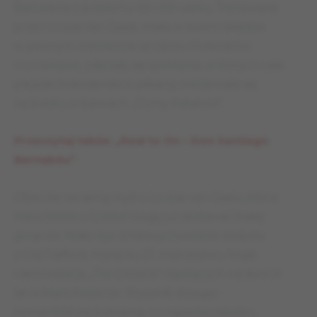
Barcelona z przełomu XX i XXI wieku. Trenowana
przez Louisa Van Gaala, miała w swoim składzie
w pewnym momencie aż ośmiu Holendrów
i co ciekawe, zdarzały się spotkania, w których cała
plejada holenderskich piłkarzy meldowała się
na boisku w barwach „Dumy Katalonii”.
Przeczytaj także: „Real to On – Don Santiago
Bernabéu”
Obecnie na samą myśl o Louisie van Gaalu, kibice
Manchesteru United mogą już dostawać białej
gorączki. Miało być zmartwychwstanie zespołu
z Old Trafford, marsz ku 21. mistrzostwu Anglii
i detronizacja
„The Citizens”
rządzących od dwóch
lat w Manchesterze. Wyszedł, stosując
nomenklaturę kulinarną, co najwyżej zakalec,