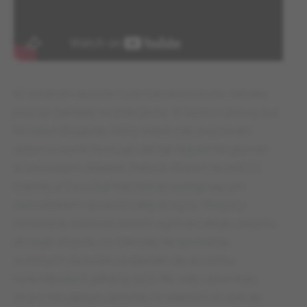
W ostatnim sezonie holenderska kolonia nabrała
jeszcze bardziej na znaczeniu. W końcu zdrowy był
WInston Bogarde, który stracił cały poprzedni
sezon w wynik kontuzji i zaczął regularnie grywać
w pierwszym składzie. Patrick Kluivert strzelił 22
bramki, a Cocu był najczęściej występującym
zawodnikiem spośród całej drużyny. Wszyscy
Holendrzy stanowili istotne ogniwa całego zespołu
do tego stopnia, że zdarzały się spotkania,
w których na boisku pojawiało się aż ośmiu
holenderskich piłkarzy (sic!). Nic więc dziwnego,
że po nieudanym sezonie, to właśnie oni stali się