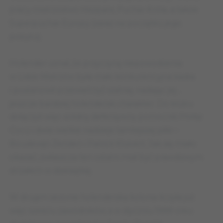
pracy mistrzostwo Hiszpanii, Puchar Króla, a także
Superpuchar Europy (zaraz na początku jego
pobytu).
Holender uznał, że przyczyną niepowodzenia
w Lidze Mistrzów była mało konkurencyjna kadra
i postanowił przewietrzyć szatnię, nadając jej…
jeszcze bardziej holenderski charakter. Do klubu
dołączyli więc solidny defensywny pomocnik Phillip
Cocu i dwie wielkie nadzieje tamtejszej piłki –
Boudewijn Zenden i Patrick Kluivert. Jak się miało
okazać, zwłaszcza ten ostatni miał być prawdziwym
strzałem w dziesiątkę.
W drugim sezonie holenderska kolonia liczyła już
więc sześciu zawodników, a w styczniu 1999 roku