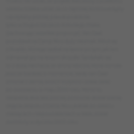
Trudno nie uznać, że projekt Barcelony z przełomu
wieków trzeba uznać za co najmniej kontrowersyjny
i spotykany później prawdopodobnie
tylko w Pogoni Szczecin Antoniego Ptaka
(zachowując wszelkie proporcje). Van Gaal
pozostawił na Camp Nou duży niesmak. Kłócił się
z Rivaldo, którego sadzał na ławce po tym, jak ten
odmawiał gry na lewym skrzydle. Spotykało się
to z dużą niechęcią ze strony kibiców, która wzrosła
jeszcze bardziej w momencie, kiedy van Gaal
zrównał z ziemią swoich krytyków i prasę zaraz
po zwolnieniu w maju 2000 roku. Mimo to,
niespełna dwa lata później ponownie dostał szansę
objęcia zespołu z Camp Nou, jednak po sześciu
miesiącach i niepowodzeniach w lidze, został
zwolniony w styczniu 2003 roku.