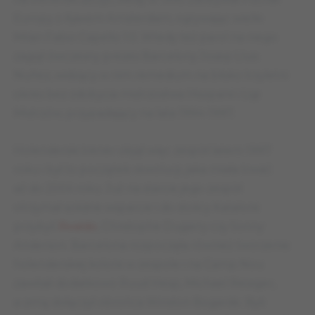
Europy z Ajaxem Amsterdam, ogrywając wielki
Milan Fabio Capello 1:0. Wtedy też parol na niego
zagiął ówczesny prezes Barcelony Josep Lluis
Nuñez, widzący w nim remedium na blisko trzyletni
okres bez zdobycia mistrzostwa Hiszpanii i Ligi
Mistrzów, przypadający na lata 1994-1997.
Holenderski trener objął więc zespół latem 1997
roku i był to początek rewolucji, jaka miała trwać
aż do 2004 roku. Już na starcie jego zespół
otrzymał solidne wsparcie i do stolicy Katalonii
przybyli
Rivaldo
, Christophe Dugarry czy Sonny
Anderson. Barcelona rozpoczęła również tworzenie
holenderskiej kolonii w zespole i na Camp Nou
zawitali dodatkowo Ruud Hesp, Michael Reiziger,
a zimą dołączył obrońca Winston Bogarde. Byli