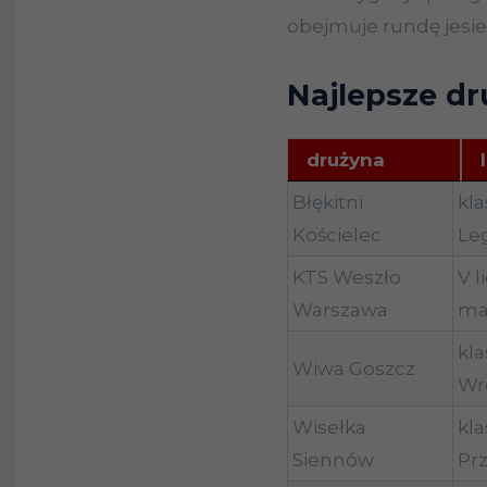
obejmuje rundę jesi
Najlepsze dr
drużyna
drużyna
l
Błękitni
kla
Kościelec
Leg
KTS Weszło
V l
Warszawa
ma
kla
Wiwa Goszcz
Wro
Wisełka
kla
Siennów
Pr