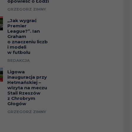
opowieść o Łodzi
GRZEGORZ ZIMNY
3
114
-111
67
9
+58
„Jak wygrać
Premier
League?”. Ian
10
109
-99
Graham
65
7
+58
o znaczeniu liczb
i modeli
w futbolu
3
101
-98
66
9
+57
REDAKCJA
Ligowa
8
100
-92
inauguracja przy
55
1
+54
Hetmańskiej –
wizyta na meczu
Stali Rzeszów
14
106
-92
62
10
+52
z Chrobrym
Głogów
GRZEGORZ ZIMNY
1
90
-89
62
10
+52