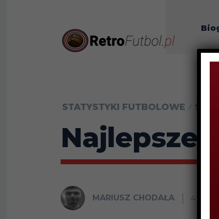
Bio
O n
STATYSTYKI FUTBOLOWE
STAT
Najlepsze 
MARIUSZ CHODAŁA
4 GRU