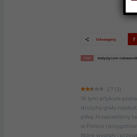
Udostępnij
TAGI
statystyczne ciekawost
2.7
(
3
)
W tym artykule posta
drużyny grały najsku
piłkę. Przejrzeliśmy
w Polsce i przygotow
które wygrały i prze