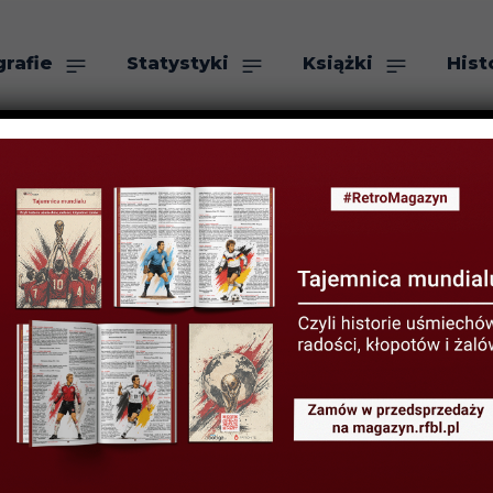
grafie
Statystyki
Książki
Hist
as
Szukaj
YSTYKI LIGOWE
i najgorsze dru
DNIA 2022