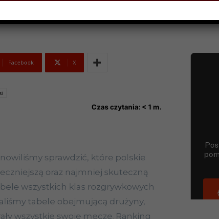
Facebook
X
ki
Czas czytania:
< 1
m.
nowiliśmy sprawdzić, które polskie
teczniejszą oraz najmniej skuteczną
 tabele wszystkich klas rozgrywkowych
aliśmy tabele obejmującą drużyny,
grały wszystkie swoje mecze. Ranking