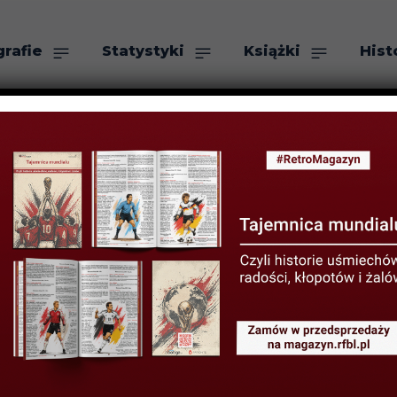
grafie
Statystyki
Książki
Hist
as
Szukaj
 – król boiskow
11 STYCZNIA 2023