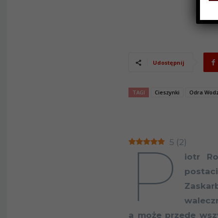
Udostępnij
TAGI
Cieszynki
Odra Wodzi
P
5
(
2
)
iotr R
postac
Zaska
walecz
a może przede wsz