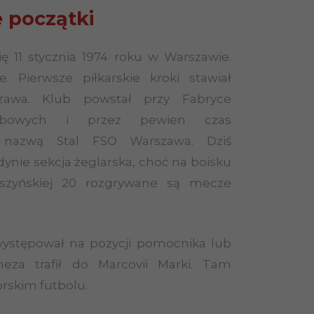
 początki
się 11 stycznia 1974 roku w Warszawie.
. Pierwsze piłkarskie kroki stawiał
zawa. Klub powstał przy Fabryce
bowych i przez pewien czas
 nazwą Stal FSO Warszawa. Dziś
dynie sekcja żeglarska, choć na boisku
iszyńskiej 20 rozgrywane są mecze
występował na pozycji pomocnika lub
neza trafił do Marcovii Marki. Tam
rskim futbolu.