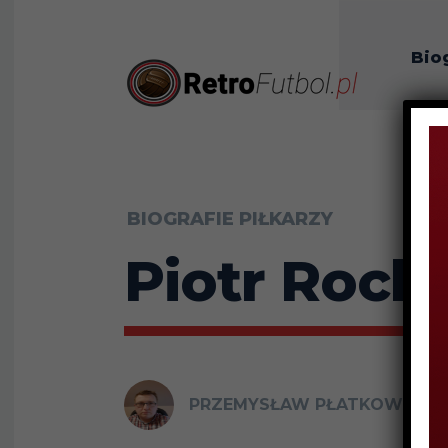
Bio
O n
BIOGRAFIE PIŁKARZY
Piotr Rocki
PRZEMYSŁAW PŁATKOWSKI