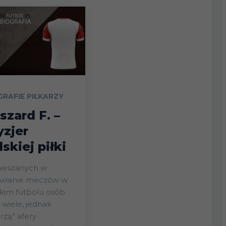
GRAFIE PIŁKARZY
szard F. –
yzjer
lskiej piłki
ieszanych w
awianie meczów w
kim futbolu osób
 wiele, jednak
rzą” afery