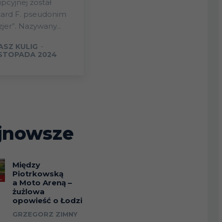
pcyjnej został
zard F. pseudonim
zjer”. Nazywany...
ASZ KULIG
-
ISTOPADA 2024
jnowsze
Między
Piotrkowską
a Moto Areną –
żużlowa
opowieść o Łodzi
GRZEGORZ ZIMNY