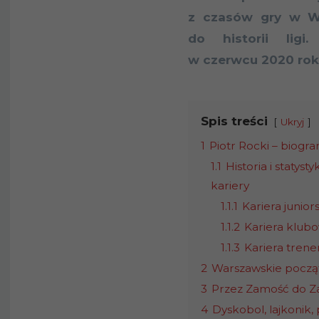
z czasów gry w Wo
do historii ligi
w czerwcu 2020 rok
Spis treści
Ukryj
1
Piotr Rocki – biogr
1.1
Historia i statystyk
kariery
1.1.1
Kariera junior
1.1.2
Kariera klub
1.1.3
Kariera trene
2
Warszawskie począ
3
Przez Zamość do Z
4
Dyskobol, lajkonik, 