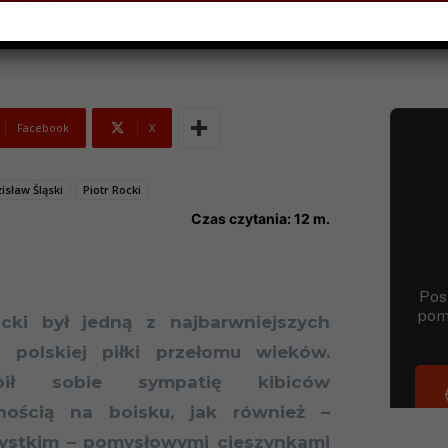
Facebook
X
sław Śląski
Piotr Rocki
Czas czytania:
12
m.
ocki był jedną z najbarwniejszych
i polskiej piłki przełomu wieków.
rbił sobie sympatię kibiców
nością na boisku, jak również –
ystkim – pomysłowymi cieszynkami