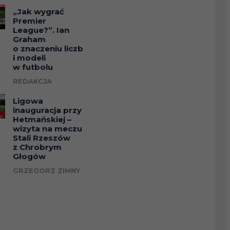
„Jak wygrać
Premier
League?”. Ian
Graham
o znaczeniu liczb
i modeli
w futbolu
REDAKCJA
Ligowa
inauguracja przy
Hetmańskiej –
wizyta na meczu
Stali Rzeszów
z Chrobrym
Głogów
GRZEGORZ ZIMNY