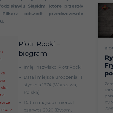
dzisławiu Śląskim, które przeszły
. Piłkarz odszedł przedwcześnie
u.
Piotr Rocki –
BIO
am
biogram
Ry
i
Fr
Imię i nazwisko: Piotr Rocki
po
ska
Data i miejsce urodzenia: 11
owa
Zam
stycznia 1974 (Warszawa,
rska
ust
Polska)
tki
pols
było
abrza
Data i miejsce śmierci: 1
„twa
piłkarz
czerwca 2020 (Bytom,