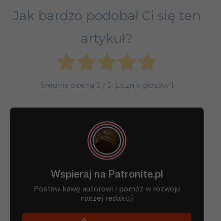
Jak bardzo podobał Ci się ten
artykuł?
Średnia ocena
5
/ 5. Licznik głosów
1