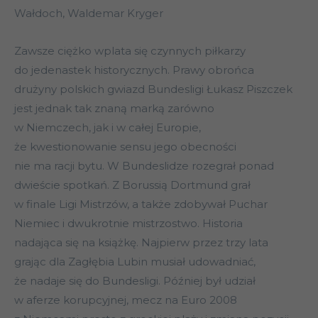
Wałdoch, Waldemar Kryger
Zawsze ciężko wplata się czynnych piłkarzy
do jedenastek historycznych. Prawy obrońca
drużyny polskich gwiazd Bundesligi Łukasz Piszczek
jest jednak tak znaną marką zarówno
w Niemczech, jak i w całej Europie,
że kwestionowanie sensu jego obecności
nie ma racji bytu. W Bundeslidze rozegrał ponad
dwieście spotkań. Z Borussią Dortmund grał
w finale Ligi Mistrzów, a także zdobywał Puchar
Niemiec i dwukrotnie mistrzostwo. Historia
nadająca się na książkę. Najpierw przez trzy lata
grając dla Zagłębia Lubin musiał udowadniać,
że nadaje się do Bundesligi. Później był udział
w aferze korupcyjnej, mecz na Euro 2008