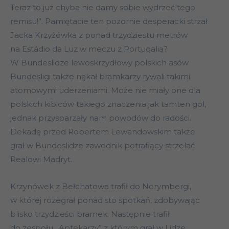
Teraz to już chyba nie damy sobie wydrzeć tego
remisu!”. Pamiętacie ten pozornie desperacki strzał
Jacka Krzyżówka z ponad trzydziestu metrów
na Estádio da Luz w meczu z Portugalią?
W Bundeslidze lewoskrzydłowy polskich asów
Bundesligi także nękał bramkarzy rywali takimi
atomowymi uderzeniami. Może nie miały one dla
polskich kibiców takiego znaczenia jak tamten gol,
jednak przysparzały nam powodów do radości.
Dekadę przed Robertem Lewandowskim także
grał w Bundeslidze zawodnik potrafiący strzelać
Realowi Madryt.
Krzynówek z Bełchatowa trafił do Norymbergi,
w której rozegrał ponad sto spotkań, zdobywając
blisko trzydzieści bramek. Następnie trafił
do zespołu „Aptekarzy” z którym grał w Lidze