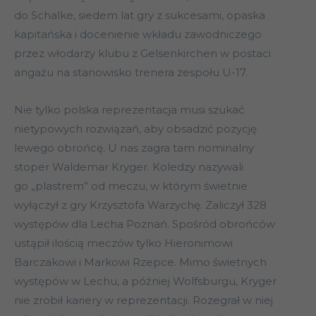
do Schalke, siedem lat gry z sukcesami, opaska
kapitańska i docenienie wkładu zawodniczego
przez włodarzy klubu z Gelsenkirchen w postaci
angażu na stanowisko trenera zespołu U-17.
Nie tylko polska reprezentacja musi szukać
nietypowych rozwiązań, aby obsadzić pozycję
lewego obrońcę. U nas zagra tam nominalny
stoper Waldemar Kryger. Koledzy nazywali
go „plastrem” od meczu, w którym świetnie
wyłączył z gry Krzysztofa Warzychę. Zaliczył 328
występów dla Lecha Poznań. Spośród obrońców
ustąpił ilością meczów tylko Hieronimowi
Barczakowi i Markowi Rzepce. Mimo świetnych
występów w Lechu, a później Wolfsburgu, Kryger
nie zrobił kariery w reprezentacji. Rozegrał w niej