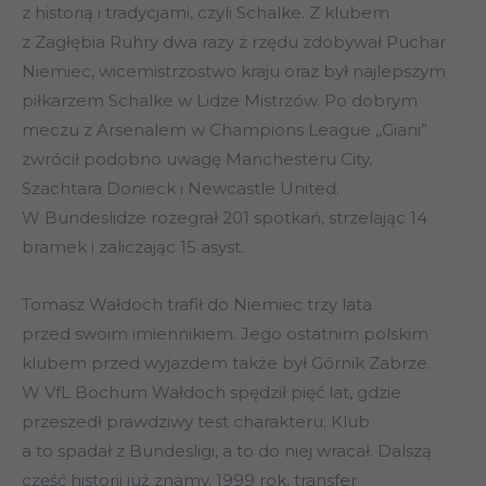
z historią i tradycjami, czyli Schalke. Z klubem
z Zagłębia Ruhry dwa razy z rzędu zdobywał Puchar
Niemiec, wicemistrzostwo kraju oraz był najlepszym
piłkarzem Schalke w Lidze Mistrzów. Po dobrym
meczu z Arsenalem w Champions League ,,Giani”
zwrócił podobno uwagę Manchesteru City,
Szachtara Donieck i Newcastle United.
W Bundeslidze rozegrał 201 spotkań, strzelając 14
bramek i zaliczając 15 asyst.
Tomasz Wałdoch trafił do Niemiec trzy lata
przed swoim imiennikiem. Jego ostatnim polskim
klubem przed wyjazdem także był Górnik Zabrze.
W VfL Bochum Wałdoch spędził pięć lat, gdzie
przeszedł prawdziwy test charakteru. Klub
a to spadał z Bundesligi, a to do niej wracał. Dalszą
część historii już znamy. 1999 rok, transfer