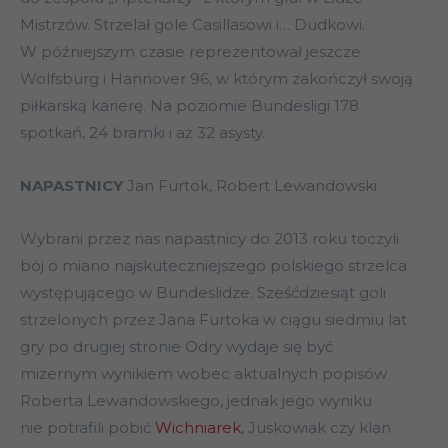
Mistrzów. Strzelał gole Casillasowi i… Dudkowi.
W późniejszym czasie reprezentował jeszcze
Wolfsburg i Hannover 96, w którym zakończył swoją
piłkarską karierę. Na poziomie Bundesligi 178
spotkań, 24 bramki i aż 32 asysty.
NAPASTNICY
Jan Furtok, Robert Lewandowski
Wybrani przez nas napastnicy do 2013 roku toczyli
bój o miano najskuteczniejszego polskiego strzelca
występującego w Bundeslidze. Sześćdziesiąt goli
strzelonych przez Jana Furtoka w ciągu siedmiu lat
gry po drugiej stronie Odry wydaje się być
mizernym wynikiem wobec aktualnych popisów
Roberta Lewandowskiego, jednak jego wyniku
nie potrafili pobić
Wichniarek
, Juskowiak czy klan