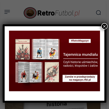
×
HISTORIA LIG I KLUBÓW
Złota Jedenastka: Polacy w
Bundeslidze