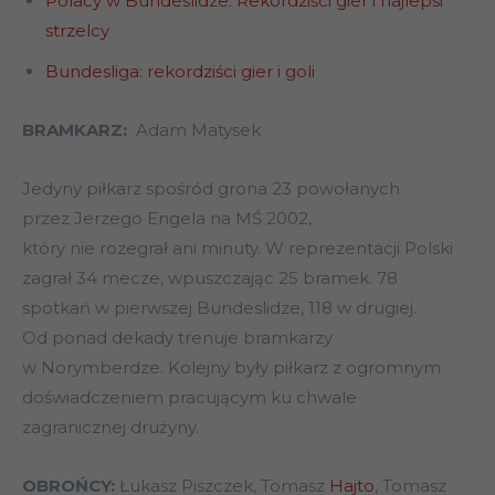
Polacy w Bundeslidze. Rekordziści gier i najlepsi
strzelcy
Bundesliga: rekordziści gier i goli
BRAMKARZ:
Adam Matysek
Jedyny piłkarz spośród grona 23 powołanych
przez Jerzego Engela na MŚ 2002,
który nie rozegrał ani minuty. W reprezentacji Polski
zagrał 34 mecze, wpuszczając 25 bramek. 78
spotkań w pierwszej Bundeslidze, 118 w drugiej.
Od ponad dekady trenuje bramkarzy
w Norymberdze. Kolejny były piłkarz z ogromnym
doświadczeniem pracującym ku chwale
zagranicznej drużyny.
OBROŃCY:
Łukasz Piszczek, Tomasz
Hajto
, Tomasz