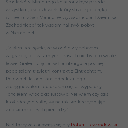
Smolarków. Mimo tego kojarzony były przede
wszystkim jako człowiek, który strzelił gola ręką
w meczu z San Marino. W wywiadzie dla ,,Dziennika
Zachodniego” tak wspominał swój pobyt
w Niemczech:
,,Miałem szczęście, że w ogóle wyjechałem
za granicę, bo w tamtych czasach nie było to wcale
łatwe. Grałem pięć lat w Hamburgu, a później
podpisałem trzyletni kontrakt z Eintrachtem.
Po dwóch latach sam jednak z niego
zrezygnowałem, bo czułem się już wypalony
i chciałem wrócić do Katowic. Nie wiem czy dziś
ktoś zdecydowałby się na taki krok rezygnując
z całkiem sporych pieniędzy”.
Niektórzy zastanawiają się czy
Robert Lewandowski