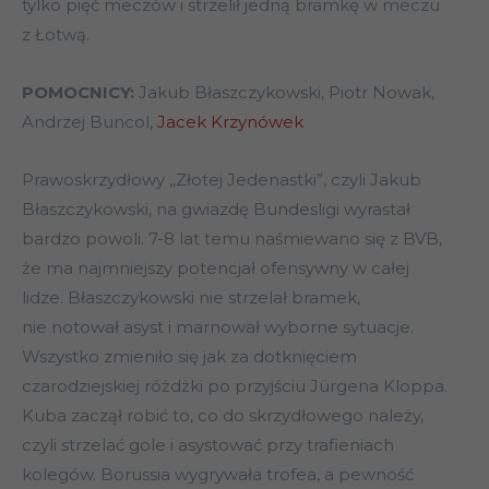
tylko pięć meczów i strzelił jedną bramkę w meczu
z Łotwą.
POMOCNICY:
Jakub Błaszczykowski, Piotr Nowak,
Andrzej Buncol,
Jacek Krzynówek
Prawoskrzydłowy ,,Złotej Jedenastki”, czyli Jakub
Błaszczykowski, na gwiazdę Bundesligi wyrastał
bardzo powoli. 7-8 lat temu naśmiewano się z BVB,
że ma najmniejszy potencjał ofensywny w całej
lidze. Błaszczykowski nie strzelał bramek,
nie notował asyst i marnował wyborne sytuacje.
Wszystko zmieniło się jak za dotknięciem
czarodziejskiej różdżki po przyjściu Jürgena Kloppa.
Kuba zaczął robić to, co do skrzydłowego należy,
czyli strzelać gole i asystować przy trafieniach
kolegów. Borussia wygrywała trofea, a pewność