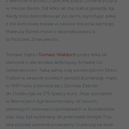
z Niemcami prosto z greckiej plaży i zmiana pozycji
w Hercie Berlin. Od kilku lat ma status gwiazdy ligi.
Kiedy ktoś dośrodkowuje po ziemi, wycofując piłkę
z linii końcowej boiska w okolice linii pola karnego,
Mateusz Borek mówi o dośrodkowaniu à
la Piszczek. Znak jakości.
Tomasz Hajto i
Tomasz Wałdoch
przez kilka lat
stanowili o sile środka defensywy Schalke 04
Gelsenkirchen. Taką samą rolę powierzyło im Retro
Futbol w zespole polskich gwiazd Bundesligi. Hajto
w 1997 roku przeniósł się z Górnika Zabrze
do Duisburga za 375 tysięcy euro. Jego początek
w Niemczech był fenomenalny. W swoich
pierwszych dziewięciu spotkaniach w Bundeslidze
pięć razy był wybierany do jedenastki kolejki! Trzy
lata później zamienił przeciętny Duisburg na klub