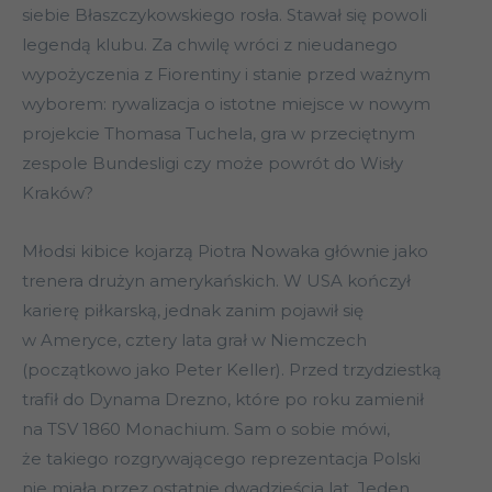
siebie Błaszczykowskiego rosła. Stawał się powoli
legendą klubu. Za chwilę wróci z nieudanego
wypożyczenia z Fiorentiny i stanie przed ważnym
wyborem: rywalizacja o istotne miejsce w nowym
projekcie Thomasa Tuchela, gra w przeciętnym
zespole Bundesligi czy może powrót do Wisły
Kraków?
Młodsi kibice kojarzą Piotra Nowaka głównie jako
trenera drużyn amerykańskich. W USA kończył
karierę piłkarską, jednak zanim pojawił się
w Ameryce, cztery lata grał w Niemczech
(początkowo jako Peter Keller). Przed trzydziestką
trafił do Dynama Drezno, które po roku zamienił
na TSV 1860 Monachium. Sam o sobie mówi,
że takiego rozgrywającego reprezentacja Polski
nie miała przez ostatnie dwadzieścia lat. Jeden