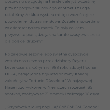
dostawało się zgodę na transfer, ale już wcześniej
przy negocjowaniu nowego kontraktu z Legią
ustaliliśmy, że klub wystara mi się o wcześniejsze
pozwolenie i dotrzymał słowa. Zostałem sprzedany
za osiemset tysięcy marek. To były całkiem
przyzwoite pieniądze jak na tamte czasy, zwłaszcza
dla polskiej drużyny”.
Po zaledwie sezonie jego świetna dyspozycja
została dostrzeżona przez działaczy Bayeru
Leverkusen, z którym w 1988 roku zdobył Puchar
UEFA, będąc jedną z gwiazd drużyny. Karierę
zakończył w Fortunie Düsseldorf. W najwyższej
klasie rozgrywkowej w Niemczech rozegrał 185
spotkań, zdobywając 21 bramek i zaliczając 16 asyst.
,,Krzynówek z lewej nogi… Aj! Gol! Gol! Gol! Goooool!