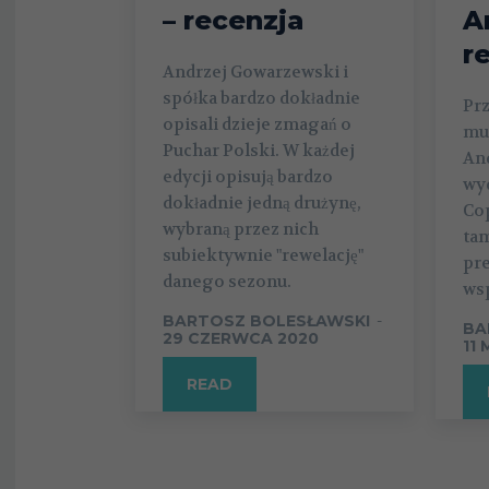
– recenzja
A
r
Andrzej Gowarzewski i
spółka bardzo dokładnie
Prz
opisali dzieje zmagań o
mu
Puchar Polski. W każdej
An
edycji opisują bardzo
wyd
dokładnie jedną drużynę,
Cop
wybraną przez nich
tam
subiektywnie "rewelację"
pr
danego sezonu.
wsp
BARTOSZ BOLESŁAWSKI
-
BA
29 CZERWCA 2020
11
READ