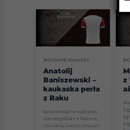
BIOGRAFIE PIŁKARZY
BI
Anatolij
M
Baniszewski –
z
kaukaska perła
a
z Baku
Mar
le
Baniszewski to najlepszy
Zgi
azerski piłkarz w historii.
je
Całą swoją karierę związał z