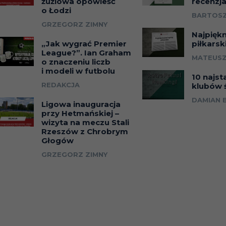
żużlowa opowieść
recenzj
o Łodzi
BARTOSZ
GRZEGORZ ZIMNY
Najpięk
„Jak wygrać Premier
piłkarsk
League?”. Ian Graham
MATEUSZ
o znaczeniu liczb
i modeli w futbolu
10 najst
REDAKCJA
klubów 
DAMIAN 
Ligowa inauguracja
przy Hetmańskiej –
wizyta na meczu Stali
Rzeszów z Chrobrym
Głogów
GRZEGORZ ZIMNY