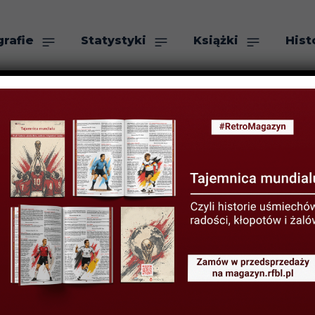
grafie
Statystyki
Książki
Hist
as
Szukaj