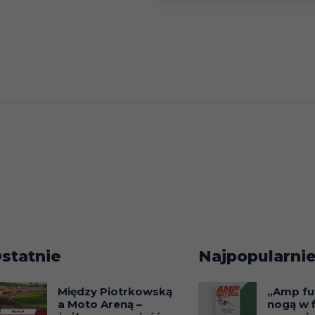
statnie
Najpopularnie
Między Piotrkowską
„Amp fu
a Moto Areną –
nogą w f