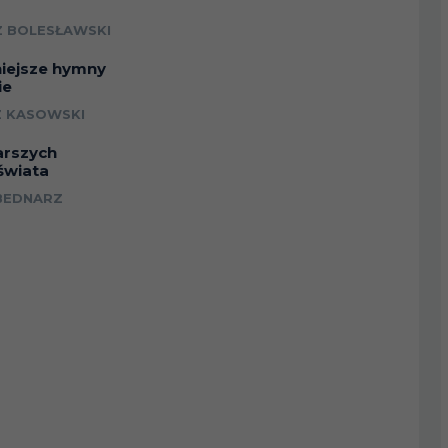
a
 BOLESŁAWSKI
niejsze hymny
ie
 KASOWSKI
arszych
świata
BEDNARZ