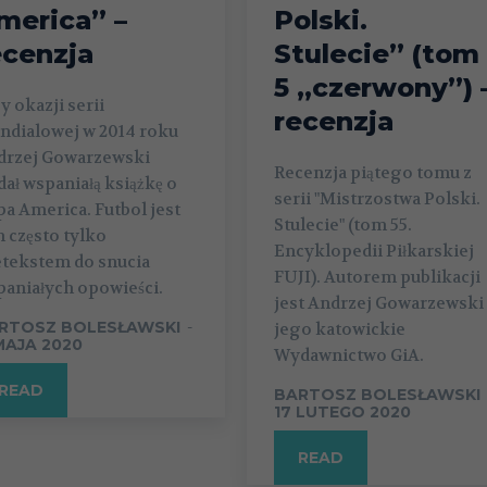
merica” –
Polski.
ecenzja
Stulecie” (tom
5 „czerwony”) 
y okazji serii
recenzja
ndialowej w 2014 roku
drzej Gowarzewski
Recenzja piątego tomu z
ał wspaniałą książkę o
serii "Mistrzostwa Polski.
a America. Futbol jest
Stulecie" (tom 55.
 często tylko
Encyklopedii Piłkarskiej
etekstem do snucia
FUJI). Autorem publikacji
aniałych opowieści.
jest Andrzej Gowarzewski 
RTOSZ BOLESŁAWSKI
-
jego katowickie
 MAJA 2020
Wydawnictwo GiA.
READ
BARTOSZ BOLESŁAWSKI
17 LUTEGO 2020
READ