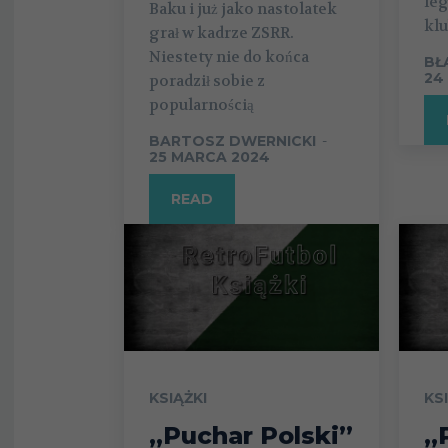
le
Baku i już jako nastolatek
kl
grał w kadrze ZSRR.
Niestety nie do końca
BŁ
24
poradził sobie z
popularnością
BARTOSZ DWERNICKI
-
25 MARCA 2024
READ
KSIĄŻKI
KS
„Puchar Polski”
„