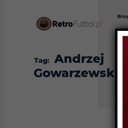
Bio
O n
Andrzej
Tag:
Gowarzewski