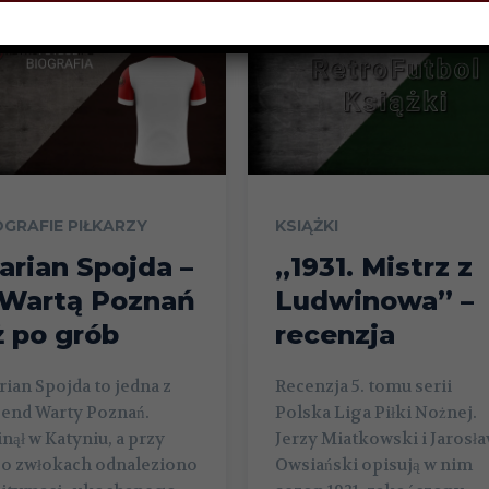
OGRAFIE PIŁKARZY
KSIĄŻKI
arian Spojda –
„1931. Mistrz z
 Wartą Poznań
Ludwinowa” –
ż po grób
recenzja
ian Spojda to jedna z
Recenzja 5. tomu serii
gend Warty Poznań.
Polska Liga Piłki Nożnej.
nął w Katyniu, a przy
Jerzy Miatkowski i Jarosł
go zwłokach odnaleziono
Owsiański opisują w nim