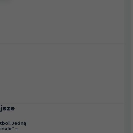
jsze
tbol. Jedną
inale” –