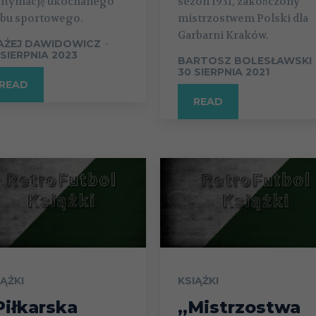
gitymację ukochanego
sezon 1931, zakończony
ubu sportowego.
mistrzostwem Polski dla
Garbarni Kraków.
AŻEJ DAWIDOWICZ
-
 SIERPNIA 2023
BARTOSZ BOLESŁAWSKI
30 SIERPNIA 2021
READ
READ
IĄŻKI
KSIĄŻKI
Piłkarska
„Mistrzostwa