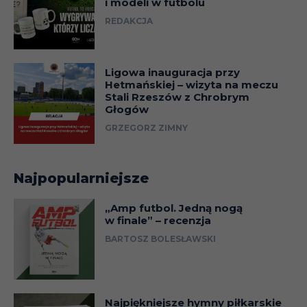
i modeli w futbolu
REDAKCJA
Ligowa inauguracja przy
Hetmańskiej – wizyta na meczu
Stali Rzeszów z Chrobrym
Głogów
GRZEGORZ ZIMNY
Najpopularniejsze
„Amp futbol. Jedną nogą
w finale” – recenzja
BARTOSZ BOLESŁAWSKI
Najpiękniejsze hymny piłkarskie