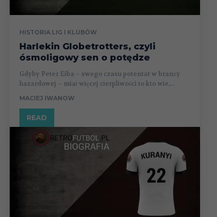
HISTORIA LIG I KLUBÓW
Harlekin Globetrotters, czyli
ósmoligowy sen o potędze
Gdyby Peter Eiba – swego czasu potentat w branży
hazardowej – miał więcej cierpliwości to kto wie,...
MACIEJ IWANOW
READ