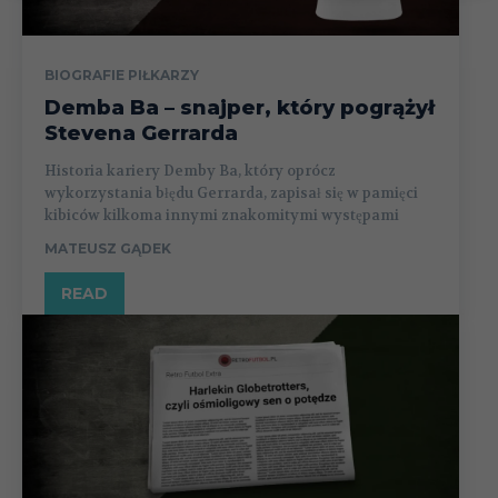
BIOGRAFIE PIŁKARZY
Demba Ba – snajper, który pogrążył
Stevena Gerrarda
Historia kariery Demby Ba, który oprócz
wykorzystania błędu Gerrarda, zapisał się w pamięci
kibiców kilkoma innymi znakomitymi występami
MATEUSZ GĄDEK
READ