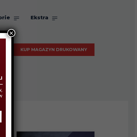
orie
Ekstra
×
KUP MAGAZYN DRUKOWANY