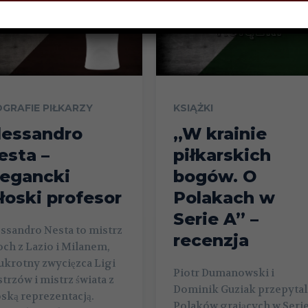
OGRAFIE PIŁKARZY
KSIĄŻKI
lessandro
„W krainie
esta –
piłkarskich
legancki
bogów. O
łoski profesor
Polakach w
Serie A” –
ssandro Nesta to mistrz
recenzja
ch z Lazio i Milanem,
ukrotny zwycięzca Ligi
Piotr Dumanowski i
trzów i mistrz świata z
Dominik Guziak przepytal
ską reprezentacją.
Polaków grających w Seri