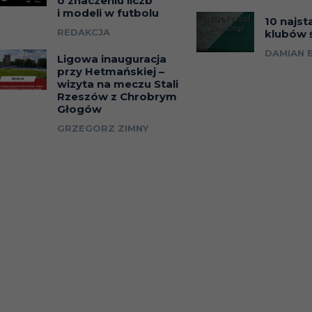
o znaczeniu liczb
i modeli w futbolu
10 najst
REDAKCJA
klubów 
DAMIAN 
Ligowa inauguracja
przy Hetmańskiej –
wizyta na meczu Stali
Rzeszów z Chrobrym
Głogów
GRZEGORZ ZIMNY