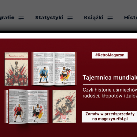
grafie
Statystyki
Książki
Hist
as
Szukaj