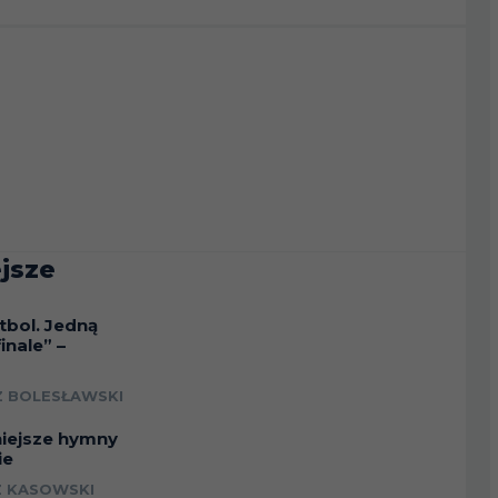
jsze
tbol. Jedną
inale” –
a
 BOLESŁAWSKI
niejsze hymny
ie
 KASOWSKI