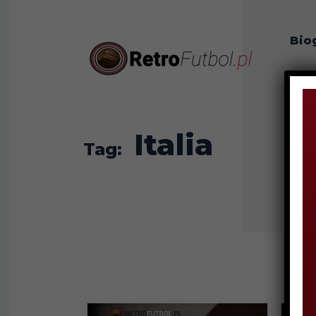
Bio
O n
Italia
Tag: