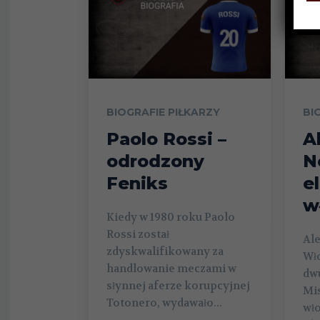
BIOGRAFIE PIŁKARZY
BI
Paolo Rossi –
A
odrodzony
N
Feniks
e
w
Kiedy w 1980 roku Paolo
Rossi został
Ale
zdyskwalifikowany za
Wło
handlowanie meczami w
dw
słynnej aferze korupcyjnej
Mis
Totonero, wydawało...
wło