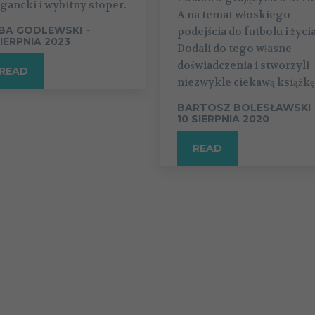
gancki i wybitny stoper.
A na temat włoskiego
BA GODLEWSKI
-
podejścia do futbolu i życia
SIERPNIA 2023
Dodali do tego własne
doświadczenia i stworzyli
READ
niezwykle ciekawą książkę
BARTOSZ BOLESŁAWSKI
10 SIERPNIA 2020
READ