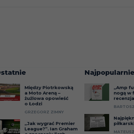
statnie
Najpopularnie
Między Piotrkowską
„Amp fu
a Moto Areną –
nogą w f
żużlowa opowieść
recenzj
o Łodzi
BARTOSZ
GRZEGORZ ZIMNY
Najpięk
„Jak wygrać Premier
piłkarsk
League?”. Ian Graham
MATEUSZ