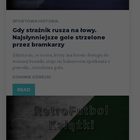
SPORTOWA HISTORIA
Gdy strażnik rusza na łowy.
Najsłynniejsze gole strzelone
przez bramkarzy
Zdarza się, że to ten, który ma bronić dostępu do
własnej bramki, staje się bohaterem spotkania z
powodu... strzelenia gola.
DOMINIK GÓRECKI
READ