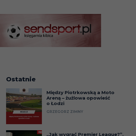
Ostatnie
Między Piotrkowską a Moto
Areną – żużlowa opowieść
o Łodzi
GRZEGORZ ZIMNY
„Jak wygrać Premier League?”.