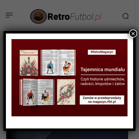
×
Rogerio Ceni
Tag: