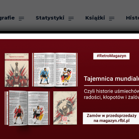
grafie
Statystyki
Książki
Hist
as
Szukaj