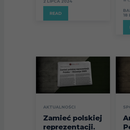
2 LIPCA 2024
BA
READ
18
AKTUALNOŚCI
SP
Zamieć polskiej
A
reprezentacji.
P