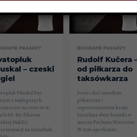
OGRAFIE PIŁKARZY
BIOGRAFIE PIŁKARZY
vatopluk
Rudolf Kučera 
luskal – czeski
od piłkarza do
ygiel
taksówkarza
topluk Pluskal był
Jesteś dość młodym
dnym z najlepszych
piłkarzem i
fensorów na świecie w
reprezentantem kraju.
ach 60. Był filarem
Strzelasz dwie bramki w
skiej Dukli i
meczu Pucharu Mistrzów.
rezentacji na mundialu
W tym spotkaniu...
hile