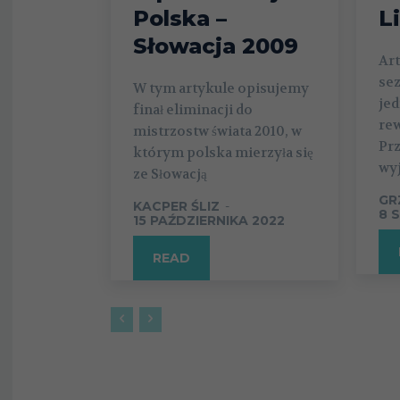
Polska –
L
Słowacja 2009
Ar
se
W tym artykule opisujemy
jed
finał eliminacji do
rew
mistrzostw świata 2010, w
Pr
którym polska mierzyła się
wyj
ze Słowacją
GR
KACPER ŚLIZ
-
8 
15 PAŹDZIERNIKA 2022
READ