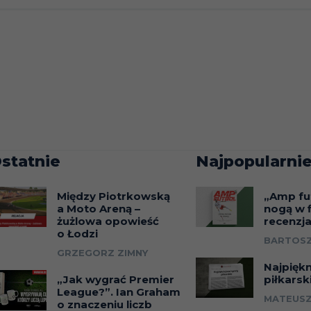
statnie
Najpopularnie
Między Piotrkowską
„Amp fu
a Moto Areną –
nogą w f
żużlowa opowieść
recenzj
o Łodzi
BARTOSZ
GRZEGORZ ZIMNY
Najpięk
„Jak wygrać Premier
piłkarsk
League?”. Ian Graham
MATEUSZ
o znaczeniu liczb