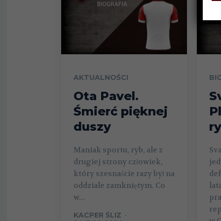
AKTUALNOŚCI
BI
Ota Pavel.
S
Śmierć pięknej
P
duszy
r
Maniak sportu, ryb, ale z
Sva
drugiej strony człowiek,
je
który szesnaście razy był na
de
oddziale zamkniętym. Co
lat
w...
pra
rep
KACPER ŚLIZ
-
w C