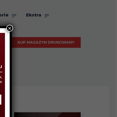
orie
Ekstra
×
KUP MAGAZYN DRUKOWANY