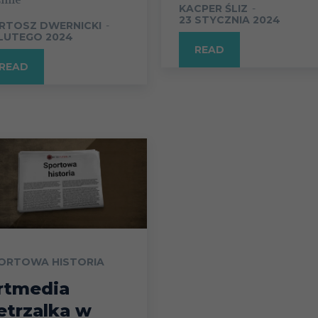
KACPER ŚLIZ
-
23 STYCZNIA 2024
RTOSZ DWERNICKI
-
 LUTEGO 2024
READ
READ
ORTOWA HISTORIA
rtmedia
etrzalka w