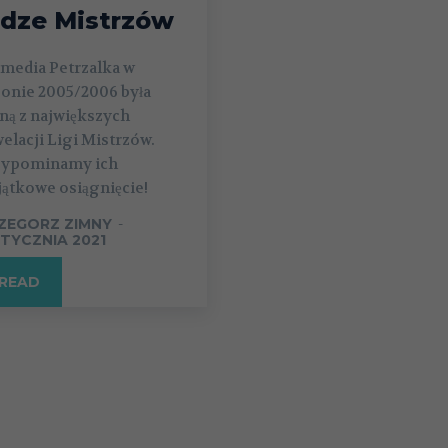
idze Mistrzów
tmedia Petrzalka w
zonie 2005/2006 była
ną z największych
elacji Ligi Mistrzów.
zypominamy ich
ątkowe osiągnięcie!
ZEGORZ ZIMNY
-
STYCZNIA 2021
READ