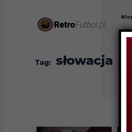
Bio
O n
słowacja
Tag: