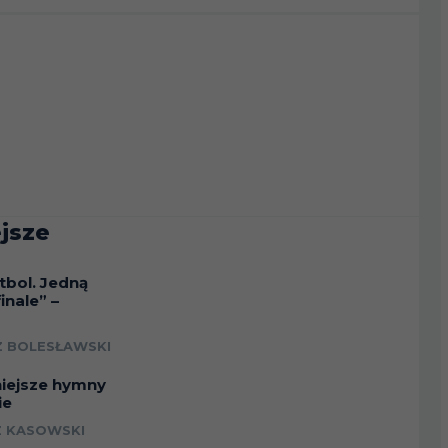
jsze
tbol. Jedną
inale” –
a
 BOLESŁAWSKI
niejsze hymny
ie
 KASOWSKI