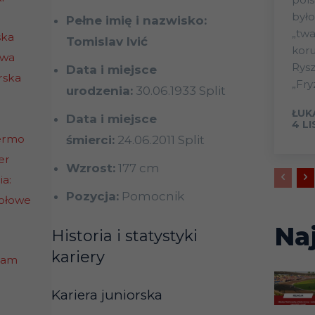
było
Pełne imię i nazwisko:
„twa
ska
Tomislav Ivić
koru
owa
Rys
Data i miejsce
rska
„Fry
urodzenia:
30.06.1933 Split
ŁUK
Data i miejsce
4 L
lermo
śmierci:
24.06.2011 Split
er
Wzrost:
177 cm
ia:
Pozycja:
Pomocnik
połowe
Na
Historia i statystyki
kariery
dam
Kariera juniorska