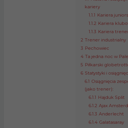
kariery
1.1.1
Kariera junior
1.1.2
Kariera klub
1.1.3
Kariera trene
2
Trener industrialny
3
Pechowiec
4
Ta jedna noc w Pa
5
Piłkarski globetrott
6
Statystyki i osiągnięc
6.1
Osiągnięcia zes
(jako trener):
6.1.1
Hajduk Split
6.1.2
Ajax Amster
6.1.3
Anderlecht
6.1.4
Galatasaray