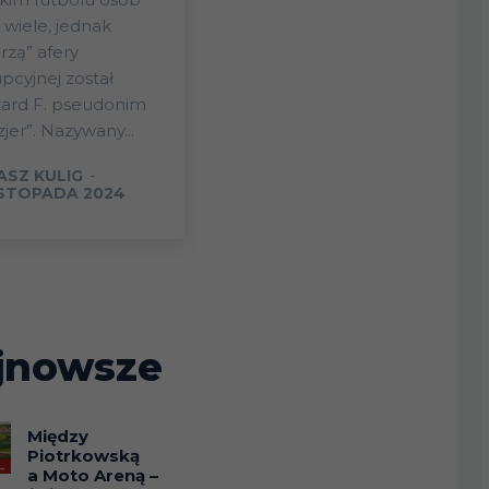
 wiele, jednak
rzą” afery
pcyjnej został
zard F. pseudonim
zjer”. Nazywany...
ASZ KULIG
-
ISTOPADA 2024
jnowsze
Między
Piotrkowską
a Moto Areną –