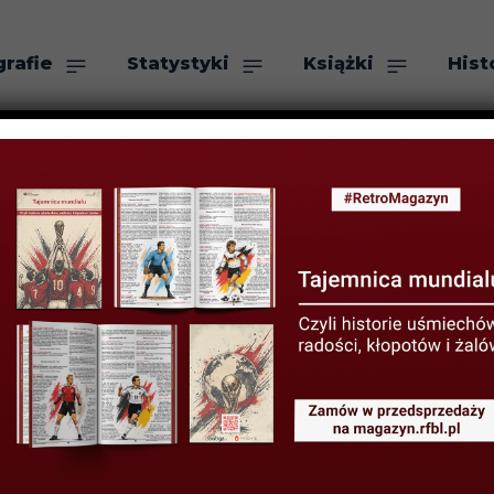
grafie
Statystyki
Książki
Hist
as
Szukaj
vić -mentor Mour
ista