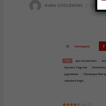
KUBA GODLEWSKI
5 SIERP
Udostępnij
TAGI
ajax amsterdam
and
Dynamo Zagrzeb
fenerbahc
jugosławia
Olympique Marsy
standard liege
4
(
2
)