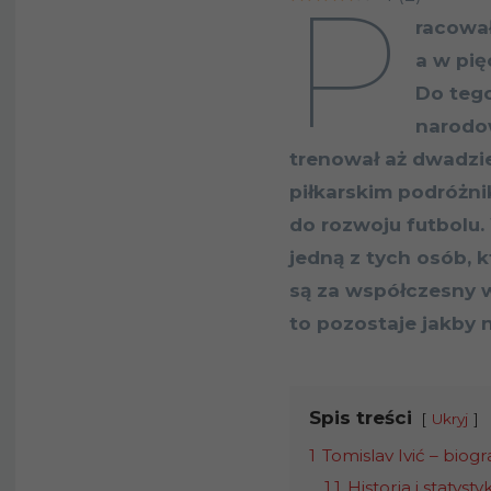
P
racował
a w pię
Do tego
narodo
trenował aż dwadzie
piłkarskim podróżnik
do rozwoju futbolu. 
jedną z tych osób, 
są za współczesny w
to pozostaje jakby n
Spis treści
Ukryj
1
Tomislav Ivić – biog
1.1
Historia i statystyk