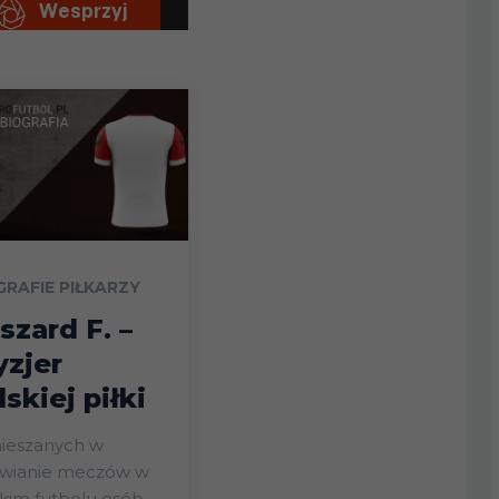
GRAFIE PIŁKARZY
szard F. –
yzjer
lskiej piłki
ieszanych w
awianie meczów w
kim futbolu osób