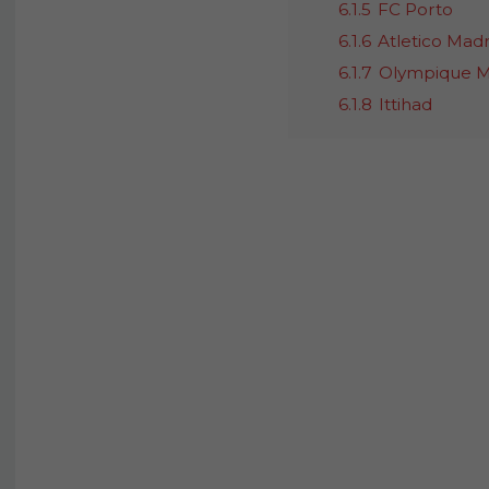
6.1.5
FC Porto
6.1.6
Atletico Mad
6.1.7
Olympique Ma
6.1.8
Ittihad