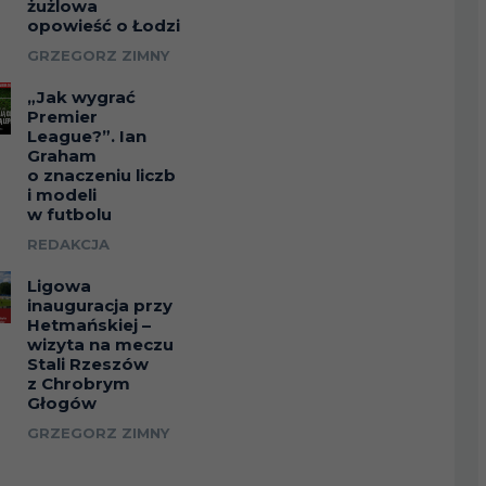
żużlowa
opowieść o Łodzi
GRZEGORZ ZIMNY
„Jak wygrać
Premier
League?”. Ian
Graham
o znaczeniu liczb
i modeli
w futbolu
REDAKCJA
Ligowa
inauguracja przy
Hetmańskiej –
wizyta na meczu
Stali Rzeszów
z Chrobrym
Głogów
GRZEGORZ ZIMNY