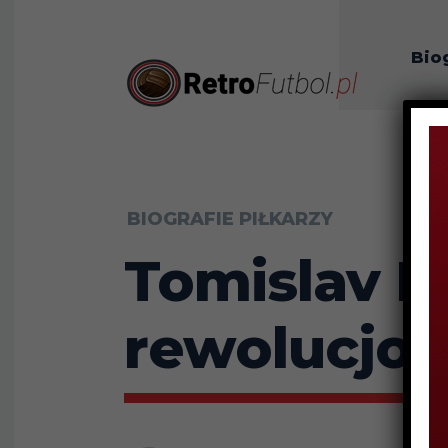
Bio
O n
BIOGRAFIE PIŁKARZY
Tomislav I
rewolucjon