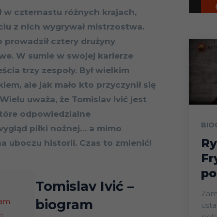
 w czternastu różnych krajach,
ciu z nich wygrywał mistrzostwa.
 prowadził cztery drużyny
we. W sumie w swojej karierze
ścia trzy zespoły. Był wielkim
iem, ale jak mało kto przyczynił się
Wielu uważa, że Tomislav Ivić jest
które odpowiedzialne
BIO
ygląd piłki nożnej… a mimo
Ry
a uboczu historii. Czas to zmienić!
Fr
po
Tomislav Ivić
–
Zam
ram
biogram
ust
i
pols