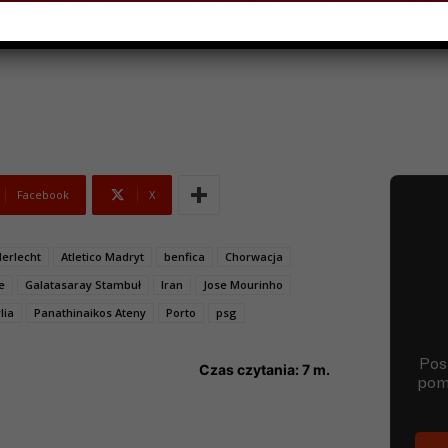
NIA 2023
Facebook
X
erlecht
Atletico Madryt
benfica
Chorwacja
e
Galatasaray Stambuł
Iran
Jose Mourinho
lia
Panathinaikos Ateny
Porto
psg
Czas czytania:
7
m.