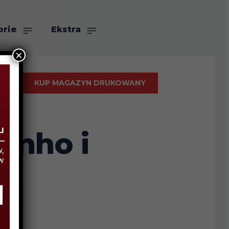
orie
Ekstra
×
KUP MAGAZYN DRUKOWANY
inho i