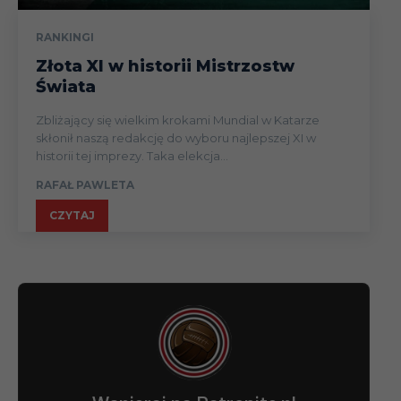
RANKINGI
Złota XI w historii Mistrzostw
Świata
Zbliżający się wielkim krokami Mundial w Katarze
skłonił naszą redakcję do wyboru najlepszej XI w
historii tej imprezy. Taka elekcja...
RAFAŁ PAWLETA
CZYTAJ