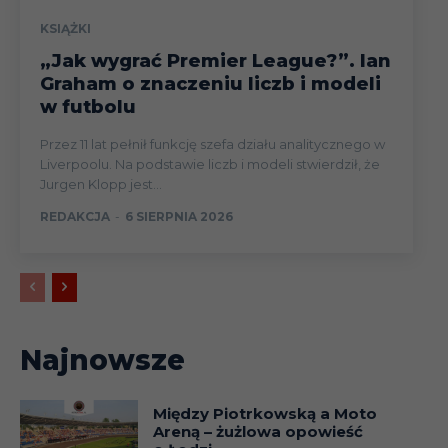
KSIĄŻKI
„Jak wygrać Premier League?”. Ian
Graham o znaczeniu liczb i modeli
w futbolu
Przez 11 lat pełnił funkcję szefa działu analitycznego w
Liverpoolu. Na podstawie liczb i modeli stwierdził, że
Jurgen Klopp jest...
REDAKCJA
-
6 SIERPNIA 2026
Najnowsze
Między Piotrkowską a Moto
Areną – żużlowa opowieść