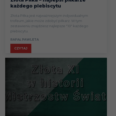
Złota Piłka – najlepsi piłkarze
każdego plebiscytu
Złota Piłka jest najważniejszym indywidualnym
trofeum, jakie może zdobyć piłkarz. W tym
zestawieniu znajdziesz najlepsze "10" każdego
plebiscytu.
RAFAŁ PAWLETA
CZYTAJ