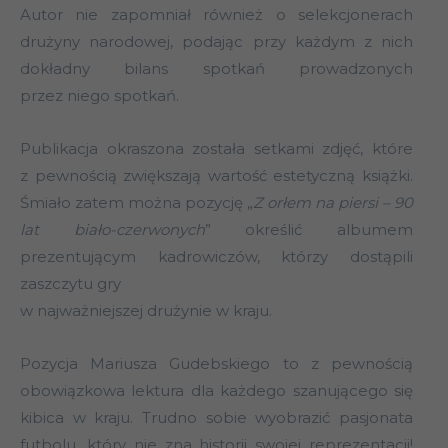
Autor nie zapomniał również o selekcjonerach
drużyny narodowej, podając przy każdym z nich
dokładny bilans spotkań prowadzonych
przez niego spotkań.
Publikacja okraszona została setkami zdjęć, które
z pewnością zwiększają wartość estetyczną książki.
Śmiało zatem można pozycję „
Z orłem na piersi – 90
lat biało-czerwonych
” określić albumem
prezentującym kadrowiczów, którzy dostąpili
zaszczytu gry
w najważniejszej drużynie w kraju.
Pozycja Mariusza Gudebskiego to z pewnością
obowiązkowa lektura dla każdego szanującego się
kibica w kraju. Trudno sobie wyobrazić pasjonata
futbolu, który nie zna historii swojej reprezentacji!