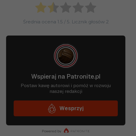
Średnia ocena
1.5
/ 5. Licznik głosów
2