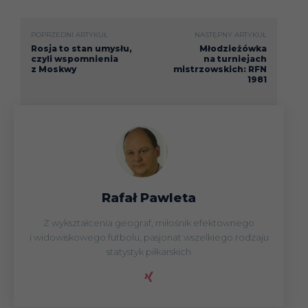
POPRZEDNI ARTYKUŁ
NASTĘPNY ARTYKUŁ
Rosja to stan umysłu,
Młodzieżówka
czyli wspomnienia
na turniejach
z Moskwy
mistrzowskich: RFN
1981
Rafał Pawleta
Z wykształcenia geograf, miłośnik efektownego
i widowiskowego futbolu, pasjonat wszelkiego rodzaju
statystyk piłkarskich