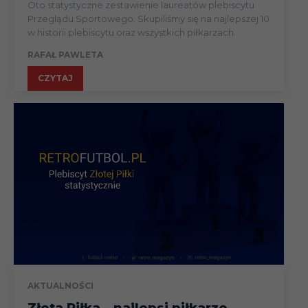
Oto statystyczne zestawienie laureatów plebiscytu
Przeglądu Sportowego. Skupiliśmy się na najlepszej 10
w historii plebiscytu oraz wszystkich piłkarzach.
RAFAŁ PAWLETA
CZYTAJ
AKTUALNOŚCI