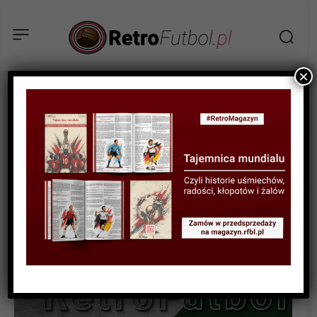
×
RECENZJA
„Z orłem na piersi – 90 lat
biało – czerwonych” –
recenzja