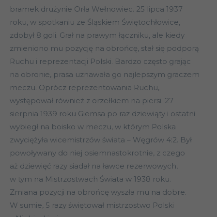
bramek drużynie Orła Wełnowiec. 25 lipca 1937
roku, w spotkaniu ze Śląskiem Świętochłowice,
zdobył 8 goli. Grał na prawym łączniku, ale kiedy
zmieniono mu pozycję na obrońcę, stał się podporą
Ruchu i reprezentacji Polski. Bardzo często grając
na obronie, prasa uznawała go najlepszym graczem
meczu. Oprócz reprezentowania Ruchu,
występował również z orzełkiem na piersi. 27
sierpnia 1939 roku Giemsa po raz dziewiąty i ostatni
wybiegł na boisko w meczu, w którym Polska
zwyciężyła wicemistrzów świata – Węgrów 4:2. Był
powoływany do niej osiemnastokrotnie, z czego
aż dziewięć razy siadał na ławce rezerwowych,
w tym na Mistrzostwach Świata w 1938 roku.
Zmiana pozycji na obrońcę wyszła mu na dobre.
W sumie, 5 razy świętował mistrzostwo Polski