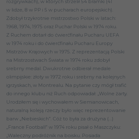
rozgrywkach), w których strzelił 54 bramki (41
w lidze, 8 w PP i 5 w pucharach europejskich).
Zdobył trzykrotnie mistrzostwo Polski w latach:
1968, 1974, 1975 oraz Puchar Polski w 1974 roku.
Z Ruchem dotarł do ćwierćfinału Pucharu UEFA
w 1974 roku i do ćwierćfinału Pucharu Europy
Mistrzów Krajowych w 1975. Z reprezentacją Polski
na Mistrzostwach Świata w 1974 roku zdobył
srebrny medal. Dwukrotnie odbierał medale
olimpijskie: złoty w 1972 roku i srebrny na kolejnych
igrzyskach, w Montrealu. Na pytanie czy mógł trafić
do innego klubu niż Ruch odpowiadał: „Wolne żarty.
Urodziłem się i wychowałem w Siemianowicach,
naturalną koleją rzeczy było więc reprezentowanie
barw „Niebieskich”. Cóż to była za drużyna (…)
„France Football” w 1974 roku pisał o Maszczyku:
„Waleczny podróżnik na boisku. Posiada