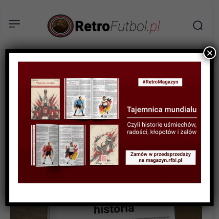
×
HISTORIA LIG I KLUBÓW
Złota Jedenastka: Ruch
Chorzów Grzegorza Joszko