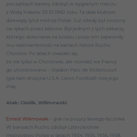
początkach kariery zdobył, w wygranym meczu
z Wisłą Kraków 30.10.1960 roku. Ta dała klubowi
dziewiąty tytuł mistrza Polski. Już wtedy był noszony
na rękach przez kibiców. Był jednym z tych piłkarzy,
którego dokonania na boisku i poza nim zapewniły
mu nieśmiertelność na kartach historii Ruchu
Chorzów. Po latach okazało się,
że nie tylko w Chorzowie, ale również we Francji
go uhonorowano – Stadion Parc de Rollencourt
(gra tam drużyna U.S.A. Lievin Football) nosi jego
imię.
Atak: Cieślik, Wilimowski
Ernest Wilimowski
– grał na pozycji lewego łącznika.
W barwach Ruchu zdobył czterokrotnie
mistrzostwo Polski w latach: 1934, 1935, 1936, 1938.