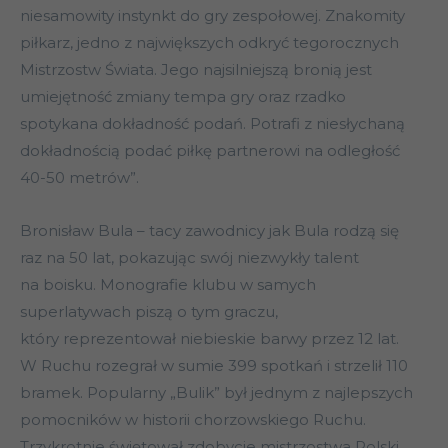
niesamowity instynkt do gry zespołowej. Znakomity
piłkarz, jedno z największych odkryć tegorocznych
Mistrzostw Świata. Jego najsilniejszą bronią jest
umiejętność zmiany tempa gry oraz rzadko
spotykana dokładność podań. Potrafi z niesłychaną
dokładnością podać piłkę partnerowi na odległość
40-50 metrów”.
Bronisław Bula – tacy zawodnicy jak Bula rodzą się
raz na 50 lat, pokazując swój niezwykły talent
na boisku. Monografie klubu w samych
superlatywach piszą o tym graczu,
który reprezentował niebieskie barwy przez 12 lat.
W Ruchu rozegrał w sumie 399 spotkań i strzelił 110
bramek. Popularny „Bulik” był jednym z najlepszych
pomocników w historii chorzowskiego Ruchu.
Trzykrotnie świętował zdobycie mistrzostwa Polski