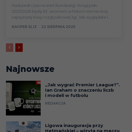
Nadszedł czas na start Bundesligi. Rozgrywki
2025/2026 będą 63. sezonem w historii niemieckiej
najwyższej klasy rozgrywkowej ligi. Jak wyglądała 1....
KACPER ŚLIZ
-
22 SIERPNIA 2025
Najnowsze
„Jak wygrać Premier League?”.
Ian Graham o znaczeniu liczb
i modeli w futbolu
REDAKCJA
Ligowa inauguracja przy
Hetmańskiej – wizyta na meczu