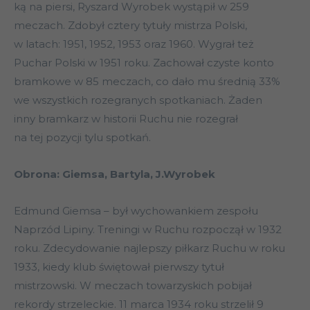
ką na piersi, Ryszard Wyrobek wystąpił w 259
meczach. Zdobył cztery tytuły mistrza Polski,
w latach: 1951, 1952, 1953 oraz 1960. Wygrał też
Puchar Polski w 1951 roku. Zachował czyste konto
bramkowe w 85 meczach, co dało mu średnią 33%
we wszystkich rozegranych spotkaniach. Żaden
inny bramkarz w historii Ruchu nie rozegrał
na tej pozycji tylu spotkań.
Obrona: Giemsa, Bartyla, J.Wyrobek
Edmund Giemsa – był wychowankiem zespołu
Naprzód Lipiny. Treningi w Ruchu rozpoczął w 1932
roku. Zdecydowanie najlepszy piłkarz Ruchu w roku
1933, kiedy klub świętował pierwszy tytuł
mistrzowski. W meczach towarzyskich pobijał
rekordy strzeleckie. 11 marca 1934 roku strzelił 9