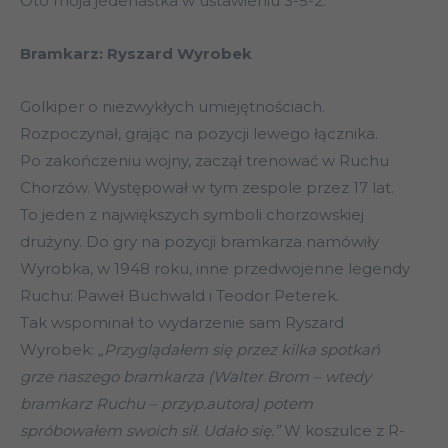
Oto moja jedenastka w ustawieniu 3-5-2:
Bramkarz: Ryszard Wyrobek
Golkiper o niezwykłych umiejętnościach.
Rozpoczynał, grając na pozycji lewego łącznika.
Po zakończeniu wojny, zaczął trenować w Ruchu
Chorzów. Występował w tym zespole przez 17 lat.
To jeden z największych symboli chorzowskiej
drużyny. Do gry na pozycji bramkarza namówiły
Wyrobka, w 1948 roku, inne przedwojenne legendy
Ruchu: Paweł Buchwald i Teodor Peterek.
Tak wspominał to wydarzenie sam Ryszard
Wyrobek:
„Przyglądałem się przez kilka spotkań
grze naszego bramkarza (Walter Brom – wtedy
bramkarz Ruchu – przyp.autora) potem
spróbowałem swoich sił. Udało się.”
W koszulce z R-