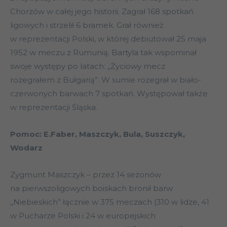
Chorzów w całej jego historii. Zagrał 168 spotkań
ligowych i strzelił 6 bramek. Grał również
w reprezentacji Polski, w której debiutował 25 maja
1952 w meczu z Rumunią. Bartyla tak wspominał
swoje występy po latach: „Życiowy mecz
rozegrałem z Bułgarią”. W sumie rozegrał w biało-
czerwonych barwach 7 spotkań. Występował także
w reprezentacji Śląska.
Pomoc: E.Faber, Maszczyk, Bula, Suszczyk,
Wodarz
Zygmunt Maszczyk – przez 14 sezonów
na pierwszoligowych boiskach bronił barw
„Niebieskich” łącznie w 375 meczach (310 w lidze, 41
w Pucharze Polski i 24 w europejskich