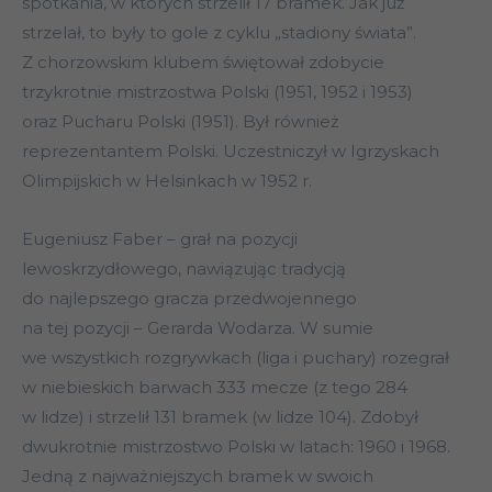
spotkania, w których strzelił 17 bramek. Jak już
strzelał, to były to gole z cyklu „stadiony świata”.
Z chorzowskim klubem świętował zdobycie
trzykrotnie mistrzostwa Polski (1951, 1952 i 1953)
oraz Pucharu Polski (1951). Był również
reprezentantem Polski. Uczestniczył w Igrzyskach
Olimpijskich w Helsinkach w 1952 r.
Eugeniusz Faber – grał na pozycji
lewoskrzydłowego, nawiązując tradycją
do najlepszego gracza przedwojennego
na tej pozycji – Gerarda Wodarza. W sumie
we wszystkich rozgrywkach (liga i puchary) rozegrał
w niebieskich barwach 333 mecze (z tego 284
w lidze) i strzelił 131 bramek (w lidze 104). Zdobył
dwukrotnie mistrzostwo Polski w latach: 1960 i 1968.
Jedną z najważniejszych bramek w swoich