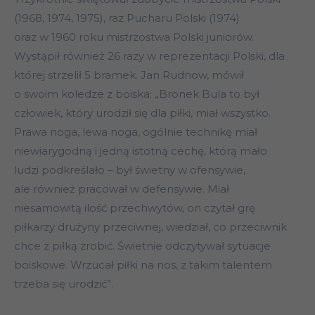
(1968, 1974, 1975), raz Pucharu Polski (1974)
oraz w 1960 roku mistrzostwa Polski juniorów.
Wystąpił również 26 razy w reprezentacji Polski, dla
której strzelił 5 bramek. Jan Rudnow, mówił
o swoim koledze z boiska: „Bronek Bula to był
człowiek, który urodził się dla piłki, miał wszystko.
Prawa noga, lewa noga, ogólnie technikę miał
niewiarygodną i jedną istotną cechę, którą mało
ludzi podkreślało – był świetny w ofensywie,
ale również pracował w defensywie. Miał
niesamowitą ilość przechwytów, on czytał grę
piłkarzy drużyny przeciwnej, wiedział, co przeciwnik
chce z piłką zrobić. Świetnie odczytywał sytuacje
boiskowe. Wrzucał piłki na nos, z takim talentem
trzeba się urodzić”.