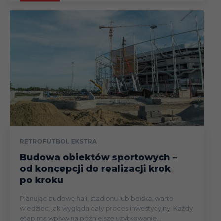
RETROFUTBOL EKSTRA
Budowa obiektów sportowych –
od koncepcji do realizacji krok
po kroku
Planując budowę hali, stadionu lub boiska, warto
wiedzieć, jak wygląda cały proces inwestycyjny. Każdy
etap ma wpływ na późniejsze użytkowanie...