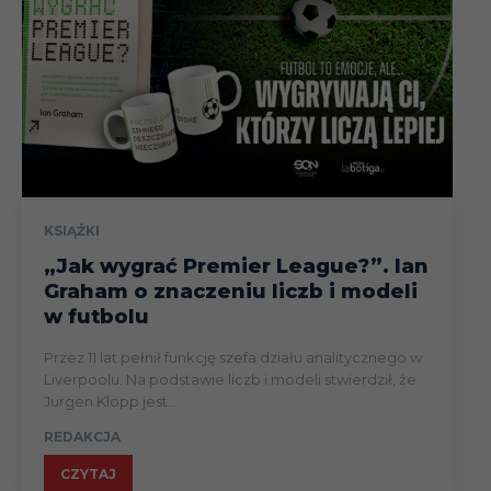
KSIĄŻKI
„Jak wygrać Premier League?”. Ian
Graham o znaczeniu liczb i modeli
w futbolu
Przez 11 lat pełnił funkcję szefa działu analitycznego w
Liverpoolu. Na podstawie liczb i modeli stwierdził, że
Jurgen Klopp jest...
REDAKCJA
CZYTAJ