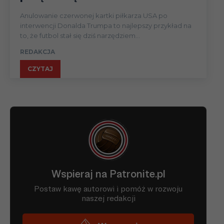
Anulowanie czerwonej kartki piłkarza USA po
interwencji Donalda Trumpa to najlepszy przykład na
to, że futbol stał się dziś narzędziem...
REDAKCJA
CZYTAJ