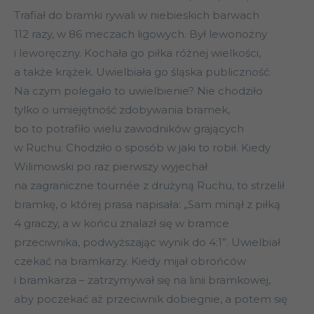
Trafiał do bramki rywali w niebieskich barwach
112 razy, w 86 meczach ligowych. Był lewonożny
i leworęczny. Kochała go piłka różnej wielkości,
a także krążek. Uwielbiała go śląska publiczność.
Na czym polegało to uwielbienie? Nie chodziło
tylko o umiejętność zdobywania bramek,
bo to potrafiło wielu zawodników grających
w Ruchu. Chodziło o sposób w jaki to robił. Kiedy
Wilimowski po raz pierwszy wyjechał
na zagraniczne tournée z drużyną Ruchu, to strzelił
bramkę, o której prasa napisała: „Sam minął z piłką
4 graczy, a w końcu znalazł się w bramce
przeciwnika, podwyższając wynik do 4:1”. Uwielbiał
czekać na bramkarzy. Kiedy mijał obrońców
i bramkarza – zatrzymywał się na linii bramkowej,
aby poczekać aż przeciwnik dobiegnie, a potem się