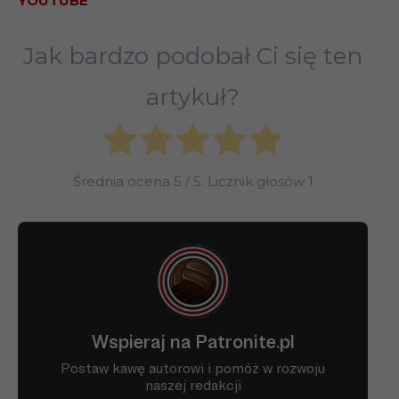
YOUTUBE
Jak bardzo podobał Ci się ten
artykuł?
Średnia ocena
5
/ 5. Licznik głosów
1