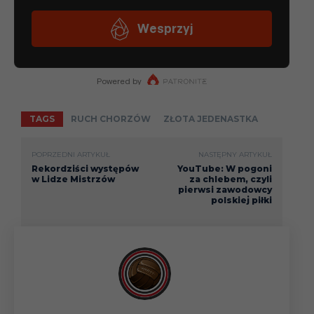
TAGS
RUCH CHORZÓW
ZŁOTA JEDENASTKA
POPRZEDNI ARTYKUŁ
NASTĘPNY ARTYKUŁ
Rekordziści występów
YouTube: W pogoni
w Lidze Mistrzów
za chlebem, czyli
pierwsi zawodowcy
polskiej piłki