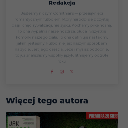
Redakcja
Jesteśmy niczym Corinthians — przesiąknięci
romantycznym futbolem, który narodził się z czystej
pasji i chęci rywalizacji, nie zysku. Kochamy piłkę nożną.
To ona wypełnia nasze nozdrza, płuca i wszystkie
komórki naszego ciała. To ona definiuje nas takimi,
jakimi jesteśmy. Futbol nie jest naszym sposobem
na życie. Jest jego częścią. Jeżeli myślisz podobnie,
to już znaleźliśmy wspólny język. Istniejemy od 2014
roku.
Więcej tego autora