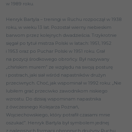
w 1989 roku.
Henryk Bartyla – treningi w Ruchu rozpoczął w 1938
roku, w wieku 13 lat. Pozostał wierny niebieskim
barwom przez kolejnych dwadzieścia. Trzykrotnie
sięgał po tytuł mistrza Polski w latach: 1951, 1952
i 1953 oraz po Puchar Polski w 1951 roku. Grał
na pozycji środkowego obrońcy. Był nazywany
„chińskim murem” ze względu na swoją posturę
i postrach, jaki siał wśród napastników drużyn
przeciwnych. Choć, jak wspominał w 1992 roku: „Nie
lubiłem grać przeciwko zawodnikom niskiego
wzrostu. Do dzisiaj wspominam napastnika
z ówczesnego Kolejarza Poznań,
Wojciechowskiego, który potrafił czasami mnie
oszukać”. Henryk Bartyla był symbolem jednej
z najlepszych formacji obronnych drużyny Ruchu