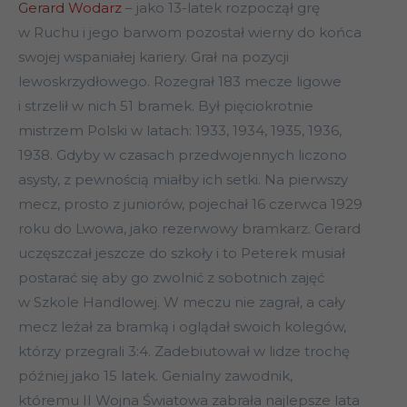
Gerard Wodarz
– jako 13-latek rozpoczął grę
w Ruchu i jego barwom pozostał wierny do końca
swojej wspaniałej kariery. Grał na pozycji
lewoskrzydłowego. Rozegrał 183 mecze ligowe
i strzelił w nich 51 bramek. Był pięciokrotnie
mistrzem Polski w latach: 1933, 1934, 1935, 1936,
1938. Gdyby w czasach przedwojennych liczono
asysty, z pewnością miałby ich setki. Na pierwszy
mecz, prosto z juniorów, pojechał 16 czerwca 1929
roku do Lwowa, jako rezerwowy bramkarz. Gerard
uczęszczał jeszcze do szkoły i to Peterek musiał
postarać się aby go zwolnić z sobotnich zajęć
w Szkole Handlowej. W meczu nie zagrał, a cały
mecz leżał za bramką i oglądał swoich kolegów,
którzy przegrali 3:4. Zadebiutował w lidze trochę
później jako 15 latek. Genialny zawodnik,
któremu II Wojna Światowa zabrała najlepsze lata