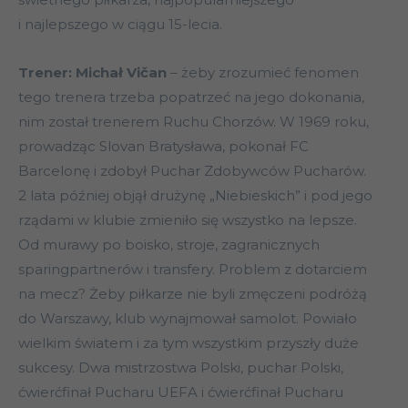
i najlepszego w ciągu 15-lecia.
Trener: Michał Vičan
– żeby zrozumieć fenomen
tego trenera trzeba popatrzeć na jego dokonania,
nim został trenerem Ruchu Chorzów. W 1969 roku,
prowadząc Slovan Bratysława, pokonał FC
Barcelonę i zdobył Puchar Zdobywców Pucharów.
2 lata później objął drużynę „Niebieskich” i pod jego
rządami w klubie zmieniło się wszystko na lepsze.
Od murawy po boisko, stroje, zagranicznych
sparingpartnerów i transfery. Problem z dotarciem
na mecz? Żeby piłkarze nie byli zmęczeni podróżą
do Warszawy, klub wynajmował samolot. Powiało
wielkim światem i za tym wszystkim przyszły duże
sukcesy. Dwa mistrzostwa Polski, puchar Polski,
ćwierćfinał Pucharu UEFA i ćwierćfinał Pucharu