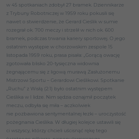
w 45 spotkaniach zdobył 27 bramek. Dziennikarze
z Trybuny Robotniczej w 1959 roku pokusili się
nawet o stwierdzenie, że Gerard Cieślik w sumie
rozegrał ok. 700 meczy i strzelił w nich ok. 600
bramek, podczas trwania kariery sportowej. O jego
ostatnim występie w chorzowskim zespole 15
listopada 1959 roku, prasa pisała: „Gorącą owację
zgotowała blisko 20-tysięczna widownia
żegnającemu się z ligową murawą Zasłużonemu
Mistrzowi Sportu – Gerardowi Cieślikowi. Spotkanie
„Ruchu” z Wisłą (2:1) było ostatnim występem
Cieślika w I lidze. Nim sędzia oznajmił początek
meczu, odbyła się miła – aczkolwiek
nie pozbawiona sentymentalnej łezki – uroczystość
pożegnania Cieślika. W długiej kolejce ustawili się
ci wszyscy, którzy chcieli uścisnąć rękę tego
świetnego piłkarza, najpopularniejszego