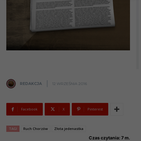
REDAKCJA
12 WRZEŚNIA 2016
Facebook
X
Pinterest
TAGI
Ruch Chorzów
Złota jedenastka
Czas czytania:
7
m.