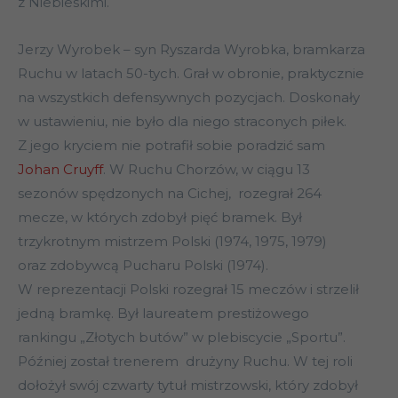
z Niebieskimi.
Jerzy Wyrobek – syn Ryszarda Wyrobka, bramkarza
Ruchu w latach 50-tych. Grał w obronie, praktycznie
na wszystkich defensywnych pozycjach. Doskonały
w ustawieniu, nie było dla niego straconych piłek.
Z jego kryciem nie potrafił sobie poradzić sam
Johan Cruyff
. W Ruchu Chorzów, w ciągu 13
sezonów spędzonych na Cichej, rozegrał 264
mecze, w których zdobył pięć bramek. Był
trzykrotnym mistrzem Polski (1974, 1975, 1979)
oraz zdobywcą Pucharu Polski (1974).
W reprezentacji Polski rozegrał 15 meczów i strzelił
jedną bramkę. Był laureatem prestiżowego
rankingu „Złotych butów” w plebiscycie „Sportu”.
Później został trenerem drużyny Ruchu. W tej roli
dołożył swój czwarty tytuł mistrzowski, który zdobył