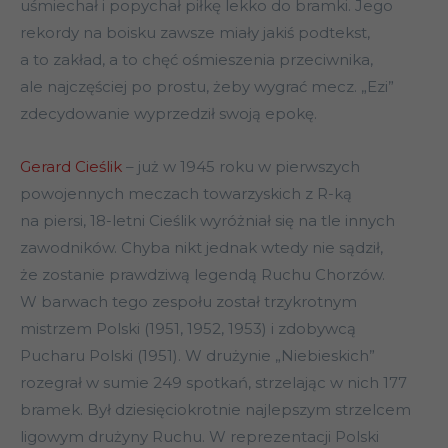
uśmiechał i popychał piłkę lekko do bramki. Jego
rekordy na boisku zawsze miały jakiś podtekst,
a to zakład, a to chęć ośmieszenia przeciwnika,
ale najczęściej po prostu, żeby wygrać mecz. „Ezi”
zdecydowanie wyprzedził swoją epokę.
Gerard Cieślik
– już w 1945 roku w pierwszych
powojennych meczach towarzyskich z R-ką
na piersi, 18-letni Cieślik wyróżniał się na tle innych
zawodników. Chyba nikt jednak wtedy nie sądził,
że zostanie prawdziwą legendą Ruchu Chorzów.
W barwach tego zespołu został trzykrotnym
mistrzem Polski (1951, 1952, 1953) i zdobywcą
Pucharu Polski (1951). W drużynie „Niebieskich”
rozegrał w sumie 249 spotkań, strzelając w nich 177
bramek. Był dziesięciokrotnie najlepszym strzelcem
ligowym drużyny Ruchu. W reprezentacji Polski