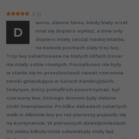
5
(
1
)
awno, dawno temu, kiedy biały orzeł
D
miał się dopiero wykluć, a inne orły
dopiero miały zacząć naukę latania,
na świecie postrach siały trzy lwy.
Trzy lwy zahartowane na białych klifach Dover
nie miały sobie równych. Początkowo nie były
w stanie się im przeciwstawić nawet czerwone
smoki gniazdujące w Górach Kambryjskich.
Jedynym, który potrafił ich powstrzymać, był
czerwony lew, którego domem były zielone
stoki Grampianów. Po kilku dekadach zażartych
walk w Albionie lwy po raz pierwszy pojawiły się
na kontynencie. W pierwszych dziesięcioleciach
XX wieku kilkukrotnie odwiedzały stały ląd.