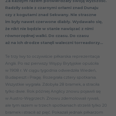
Za każdym razem potwierdzały swoją wyższość.
Radziły sobie z czarnymi orłami znad Dunaju
czy z kogutami znad Sekwany. Nie straszne
im były nawet czerwone diabły. Wydawało się,
że nikt nie będzie w stanie nawiązać z nimi
równorzędnej walki. Do czasu. Do czasu
aż na ich drodze stanęli waleczni torreadorzy…
Te trzy lwy to oczywiście piłkarska reprezentacja
Anglii. Po raz pierwszy Wsypy Brytyjskie opuściła
w 1908 r. W ciągu tygodnia odwiedziła Wiedeń,
Budapeszt i Pragę. Rozegrała cztery spotkania.
Wszystkie wygrała. Zdobyła 28 bramek, a straciła
tylko dwie. Rok później Anglicy znowu pojawili się
w Austro-Węgrzech. Znowu zdemolowali rywali,
ale tym razem w trzech spotkaniach strzelili tylko 20
bramek i stracili aż pięć. Pokazali jednak piłkarzom