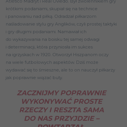
Atlético Madryt i Real Oviedo. Był zwolennikiem gry
krótkimi podaniami, skupiał się na technice
i panowaniu nad piłką. Odradzał piłkarzom
naśladowanie stylu gry Anglików, czyli prostej taktyki
i gry długimi podaniami. Namawiał ich
do wykazywania na boisku tej samej odwagi
i determinacji, która przyniosła im sukces
na igrzyskach w 1920. Otworzył Hiszpanom oczy
na wiele futbolowych aspektów. Dziś może
wydawać się to śmieszne, ale to on nauczył piłkarzy
jak poprawnie wiązać buty.
ZACZNIJMY POPRAWNIE
WYKONYWAĆ PROSTE
RZECZY I RESZTA SAMA
DO NAS PRZYJDZIE
–
POWTARZAŁ.