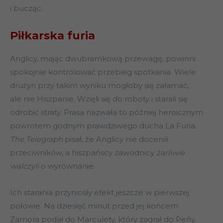
i bucząc.
Piłkarska furia
Anglicy, mając dwubramkową przewagę, powinni
spokojnie kontrolować przebieg spotkania. Wiele
drużyn przy takim wyniku mogłoby się załamać,
ale nie Hiszpanie. Wzięli się do roboty i starali się
odrobić straty. Prasa nazwała to później heroicznym
powrotem godnym prawdziwego ducha La Furia.
The Telegraph
pisał, że Anglicy nie docenili
przeciwników, a hiszpańscy zawodnicy
żarliwie
walczyli
o wyrównanie.
Ich starania przyniosły efekt jeszcze w pierwszej
połowie. Na dziesięć minut przed jej końcem
Zamora podał do Marculety, który zagrał do Peñy.