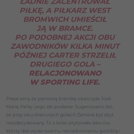
ŁADNIE ZACENTROWAŁ
PIŁKĘ, A PIŁKARZ WEST
BROMWICH UMIEŚCIŁ
JĄ W BRAMCE.
PO PODOBNEJ AKCJI OBU
ZAWODNIKÓW KILKA MINUT
PÓŹNIEJ CARTER STRZELIŁ
DRUGIEGO GOLA
–
RELACJONOWANO
W SPORTING LIFE.
Prasa winą za pierwszą bramkę obarczyła José
Maríę Peñę i jego złe podanie. Sugerowano też,
że przy obu straconych golach Zamora był zbyt
niezdecydowany. To z kolei zirytowało kibiców,
którzy dali wyraz swemu niezadowoleniu gwiżdżąc