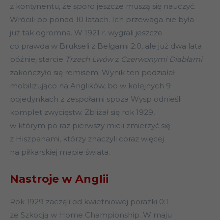
z kontynentu, że sporo jeszcze muszą się nauczyć.
Wrócili po ponad 10 latach. Ich przewaga nie była
już tak ogromna. W 1921 r. wygrali jeszcze
co prawda w Brukseli z Belgami 2:0, ale już dwa lata
później starcie
Trzech Lwów
z
Czerwonymi Diabłami
zakończyło się remisem. Wynik ten podziałał
mobilizująco na Anglików, bo w kolejnych 9
pojedynkach z zespołami spoza Wysp odnieśli
komplet zwycięstw. Zbliżał się rok 1929,
w którym po raz pierwszy mieli zmierzyć się
z Hiszpanami, którzy znaczyli coraz więcej
na piłkarskiej mapie świata.
Nastroje w Anglii
Rok 1929 zaczęli od kwietniowej porażki 0:1
ze Szkocją w Home Championship. W maju