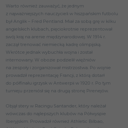
Warto również zauważyć, że jednym
z najważniejszych nauczycieli w hiszpańskim futbolu
był Anglik – Fred Pentland. Miał za sobą grę w kilku
angielskich klubach, pięciokrotnie reprezentował
swój kraj na arenie międzynarodowej. W 1914 r.
zaczął trenować niemiecką kadrę olimpijską.
Wkrótce jednak wybuchła wojna i został
internowany. W obozie podzielił więźniów
na zespoły i zorganizował mistrzostwa. Po wojnie
prowadził reprezentację Francji, z którą dotarł
do półfinału igrzysk w Antwerpii w 1920 r. Po tym
turnieju przeniósł się na drugą stronę Pirenejów.
Objął stery w Racingu Santander, który należał
wówczas do najlepszych klubów na Półwyspie
Iberyjskim. Prowadził również Athletic Bilbao,