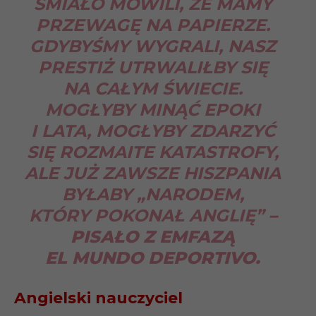
ŚMIAŁO MÓWILI, ŻE MAMY
PRZEWAGĘ NA PAPIERZE.
GDYBYŚMY WYGRALI, NASZ
PRESTIŻ UTRWALIŁBY SIĘ
NA CAŁYM ŚWIECIE.
MOGŁYBY MINĄĆ EPOKI
I LATA, MOGŁYBY ZDARZYĆ
SIĘ ROZMAITE KATASTROFY,
ALE JUŻ ZAWSZE HISZPANIA
BYŁABY „NARODEM,
KTÓRY POKONAŁ ANGLIĘ”
–
PISAŁO Z EMFAZĄ
EL MUNDO DEPORTIVO.
Angielski nauczyciel