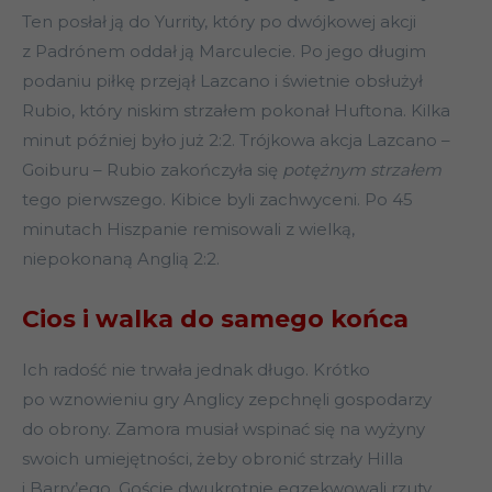
Ten posłał ją do Yurrity, który po dwójkowej akcji
z Padrónem oddał ją Marculecie. Po jego długim
podaniu piłkę przejął Lazcano i świetnie obsłużył
Rubio, który niskim strzałem pokonał Huftona. Kilka
minut później było już 2:2. Trójkowa akcja Lazcano –
Goiburu – Rubio zakończyła się
potężnym strzałem
tego pierwszego. Kibice byli zachwyceni. Po 45
minutach Hiszpanie remisowali z wielką,
niepokonaną Anglią 2:2.
Cios i walka do samego końca
Ich radość nie trwała jednak długo. Krótko
po wznowieniu gry Anglicy zepchnęli gospodarzy
do obrony. Zamora musiał wspinać się na wyżyny
swoich umiejętności, żeby obronić strzały Hilla
i Barry’ego. Goście dwukrotnie egzekwowali rzuty