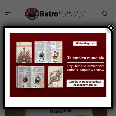
×
HISTORYCZNE MECZE
Lwy poskromione przez
torreadorów