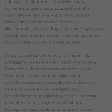
oddał piłkę Goiburemu, który ściął do środka,
wymienił podania z Lazcano, zszedł do boku
i dośrodkował na głowę Rubio, który
potężną
główką
dał wyrównanie swojej drużynie.
Nie zapominajmy, że w drugiej odsłonie Anglicy grali
pod Słońce, które było coraz niżej nad horyzontem
i z pewnością nie ułatwiało rozegrania piłki.
Rubio wprawił kibiców w euforię. Niesieni falą
entuzjazmu rozradowani fani wbiegli na murawę.
Każdy chciał dotknąć i wyściskać strzelca gola.
Zamieszanie trwało dobrych kilka minut,
ale w końcu służbom porządkowym udało się ich
usunąć z boiska. Anglicy byli zaskoczeni
i ze zdumieniem przyglądali się sytuacji na boisku.
Ich dekoncentrację wykorzystał Goiburu,
którego później obwołano bohaterem meczu.