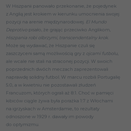
W Hiszpanii panowało przekonanie, że pojedynek
z Anglią jest krokiem w kierunku umocnienia swojej
pozycji na arenie międzynarodowej.
El Mundo
Deprotivo
pisało, że grając przeciwko Anglikom,
Hiszpania robi olbrzymi, transcendentalny krok
.
Może się wydawać, że Hiszpanie czuli się
zaszczyceni samą możliwością gry z
ojcami futbolu
,
ale wcale nie stali na straconej pozycji. W swoich
poprzednich dwóch meczach zaprezentowali
naprawdę solidny futbol. W marcu rozbili Portugalię
5:0, a w kwietniu nie pozostawali złudzeń
Francuzom, których ograli aż 8:1. Choć w pamięci
kibiców ciągle żywa była porażka 1:7 z Włochami
na igrzyskach w Amsterdamie, to rezultaty
odnoszone w 1929 r. dawały im powody
do optymizmu.