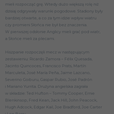
mieli rozpocząć grę. Wtedy dużo większą rolę niż
dzisiaj odgrywały warunki pogodowe. Stadiony były
bardziej otwarte, a co za tym idzie wpływ wiatru
czy promieni Słońca nie był bez znaczenia.
W pierwszej odsłonie Anglicy mieli grać pod wiatr,
a Słońce mieli za plecami.
Hiszpanie rozpoczęli mecz w następującym
zestawieniu: Ricardo Zamora – Félix Quesada,
Jacinto Quincoces, Francisco Prats, Martín
Marculeta, José María Peña, Jaime Lazcano,
Severino Goiburu, Gaspar Rubio, José Padrón
i Mariano Yurrita. Drużyna angielska zagrała
w składzie: Ted Hufton – Tommy Cooper, Ernie
Blenkinsop, Fred Kean, Jack Hill, John Peacock,
Hugh Adcock, Edgar Kail, Joe Bradford, Joe Carter
i Len Barry.