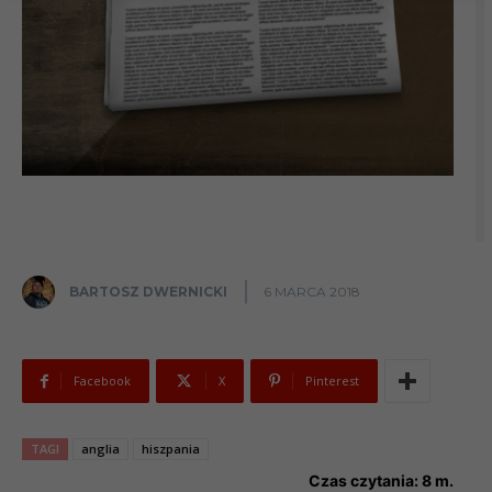
BARTOSZ DWERNICKI
6 MARCA 2018
Facebook
X
Pinterest
TAGI
anglia
hiszpania
Czas czytania:
8
m.