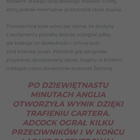
strzałem lewego skrzydłowego Mariano Yurrity,
który jednak minimalnie przestrzelił obok słupka.
Powszechna była wówczas opinia, że drużyny
z kontynentu potrafią dobrze rozegrać piłkę,
ale brakuje im dokładności i zimnej krwi
pod bramką rywali. Wkrótce gra zaczynała
przybierać spodziewany obraz. Anglicy w krótkim
odstępie czasu dwukrotnie pokonali Zamorę.
PO DZIEWIĘTNASTU
MINUTACH ANGLIA
OTWORZYŁA WYNIK DZIĘKI
TRAFIENIU CARTERA.
ADCOCK OGRAŁ KILKU
PRZECIWNIKÓW I W KOŃCU