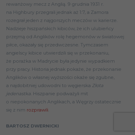
rewanżowy mecz z Anglią. 9 grudnia 1931 r.
na Highbury przegrali jednak aż 1:7, a Zamora
rozegrał jeden z najgorszych meczów w karierze.
Nadzieje hiszpańskich kibiców, że ich ulubieńcy
przejmą od Anglików rolę hegemonów w światowej
piłce, okazały się przedwczesne. Tymczasem
angielscy kibice utwierdzili się w przekonaniu,
że porażka w Madrycie była jedynie wypadkiem
przy pracy. Historia jednak pokaże, że przekonanie
Anglików o własnej wyższości okaże się zgubne,
a najdobitniej udowodni to węgierska
Złota
jedenastka
. Hiszpanie podważyli mit
o niepokonanych Anglikach, a Węgrzy ostatecznie
się z nim
rozprawili
.
BARTOSZ DWERNICKI