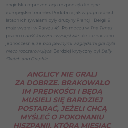
angielska reprezentacja rozpoczęła kolejne
europejskie tournée. Podobnie jak w poprzednich
latach ich rywalami były drużyny Francji i Belgii. 9
maja wygrali w Paryżu 4:1. Po meczu w
The Times
pisano o
dość łatwym zwycięstwie
, ale zaznaczano
jednocześnie, że
pod pewnymi względami gra była
nieco rozczarowująca
. Bardziej krytyczny był
Daily
Sketch and Graphic
:
ANGLICY NIE GRALI
ZA DOBRZE. BRAKOWAŁO
IM PRĘDKOŚCI I BĘDĄ
MUSIELI SIĘ BARDZIEJ
POSTARAĆ, JEŻELI CHCĄ
MYŚLEĆ O POKONANIU
HISZPANII, KTÓRA MIESIĄC