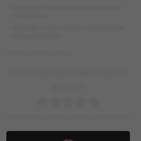
Marian Ostafiński – bezkompromisowy stoper
z Podkarpacia
MSN? BBC? Cudze chwalicie, swego nie znacie.
Poznajcie trio WWP
Źródło: ruchchorzow.com.pl
Jak bardzo podobał Ci się ten
artykuł?
Nikt jeszcze nie ocenił tego artykułu. Bądź pierwszy!