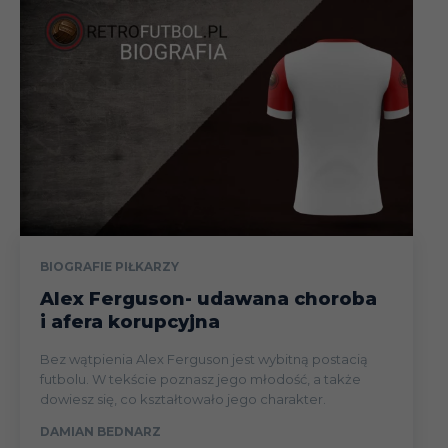
BIOGRAFIE PIŁKARZY
Alex Ferguson- udawana choroba
i afera korupcyjna
Bez wątpienia Alex Ferguson jest wybitną postacią
futbolu. W tekście poznasz jego młodość, a także
dowiesz się, co kształtowało jego charakter.
DAMIAN BEDNARZ