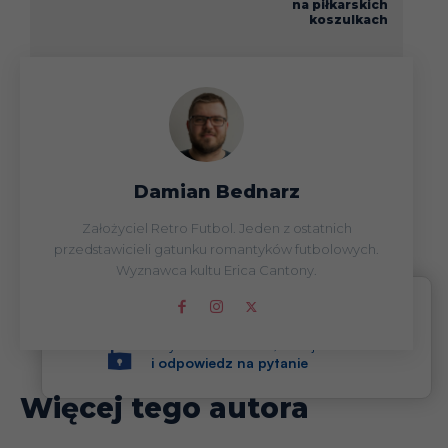
na piłkarskich
koszulkach
Damian Bednarz
Założyciel Retro Futbol. Jeden z ostatnich
przedstawicieli gatunku romantyków futbolowych.
Wyznawca kultu Erica Cantony.
Aby odsłonić treść, kliknij
i odpowiedz na pytanie
Więcej tego autora