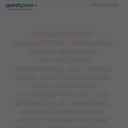
Polityka prywatności
POLSKI KOMITET
PLEBISCYTOWY PRÓBOWAŁ
POMÓC RUCHOWI
I NA POCZĄTEK
PODAROWAŁ MU… JEDNĄ
PIŁKĘ, SZEŚĆ PAR BUTÓW
I KILKA SWETRÓW.
NA WIĘCEJ NIE MIAŁ JUŻ
ŚRODKÓW, BO WSPIERAŁ
RÓWNIEŻ INNE KLUBY,
MIĘDZY INNYMI POLONIĘ