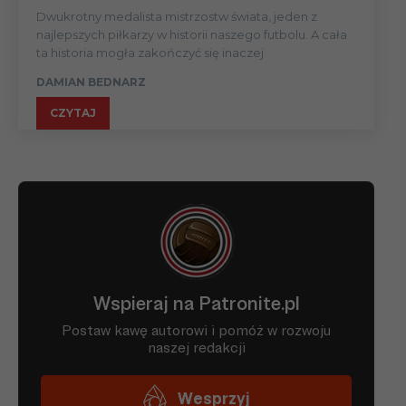
Dwukrotny medalista mistrzostw świata, jeden z
najlepszych piłkarzy w historii naszego futbolu. A cała
ta historia mogła zakończyć się inaczej
DAMIAN BEDNARZ
CZYTAJ