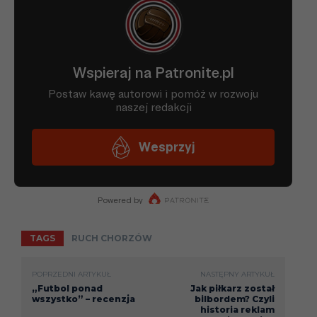
TAGS
RUCH CHORZÓW
POPRZEDNI ARTYKUŁ
NASTĘPNY ARTYKUŁ
„Futbol ponad
Jak piłkarz został
wszystko” – recenzja
bilbordem? Czyli
historia reklam