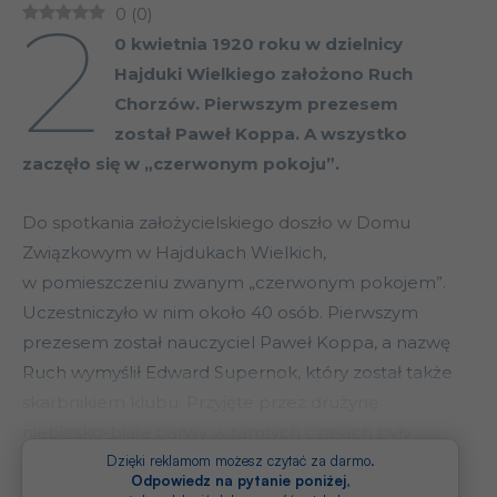
2
0
(
0
)
0 kwietnia 1920 roku w dzielnicy
Hajduki Wielkiego założono Ruch
Chorzów. Pierwszym prezesem
został Paweł Koppa. A wszystko
zaczęło się w „czerwonym pokoju”.
Do spotkania założycielskiego doszło w Domu
Związkowym w Hajdukach Wielkich,
w pomieszczeniu zwanym „czerwonym pokojem”.
Uczestniczyło w nim około 40 osób. Pierwszym
prezesem został nauczyciel Paweł Koppa, a nazwę
Ruch wymyślił Edward Supernok, który został także
skarbnikiem klubu. Przyjęte przez drużynę
niebiesko-białe barwy w tamtych czasach były
tradycyjnymi kolorami Górnego Ślaska.
Dzięki reklamom możesz czytać za darmo.
Odpowiedz na pytanie poniżej
,