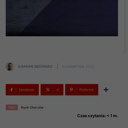
DAMIAN BEDNARZ
20 KWIETNIA 2020
Facebook
X
Pinterest
TAGI
Ruch Chorzów
Czas czytania:
< 1
m.