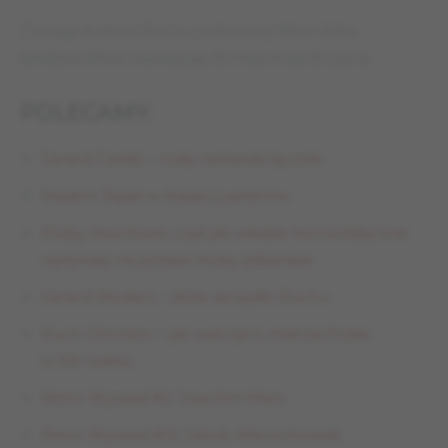
Z okazji stulecia Ruchu polecamy Wam kilka
tekstów, które nawiązują do historii tej drużyny.
POLECAMY:
Gerard Cieślik – mały niebieski łącznik
Stadion Śląski w blasku jupiterów
Kluby resortowe, czyli jak władze komunistyczne
wpływały na polskie kluby piłkarskie
Gerard Wodarz – złote skrzydło Ruchu
Ruch Chorzów – jak walczył o mistrza Polski
w XXI wieku
Retro Wywiad #2: Joachim Marx
Retro Wywiad #12: Jakub Wierzchowski