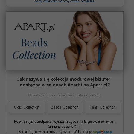
żeby odsłonić dalszą część artykułu.
Jak nazywa się kolekcja modułowej biżuterii
dostępna w salonach Apart i na Apart.pl?
Odpowiedź na pytanie wynika z reklamy powyżej.
Gold Collection
Beads Collection
Pearl Collection
Rozwiązując questpassa, wyrażam zgodę na targetowanie reklam
(
zmiana ustawień
)
Dzięki targetowaniu możemy wspierać fundację