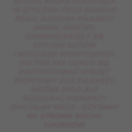
BYTOM, KTÓRA POWSTAŁA
W STYCZNIU TEGO SAMEGO
ROKU. RODZINY PIŁKARZY
(MAMY, SIOSTRY,
OJCOWIE)ZAJĘŁY SIĘ
SZYCIEM BUTÓW
I KOSZULEK SPORTOWYCH.
PO TYM JAK UDAŁO SIĘ
PRZYGOTOWAĆ SPRZĘT
SPORTOWY DLA PIŁKARZY,
MOŻNA BYŁO JUŻ
ROZEGRAĆ PIERWSZY
OFICJALNY MECZ
– CZYTAMY
NA STRONIE RUCHU
CHORZÓW