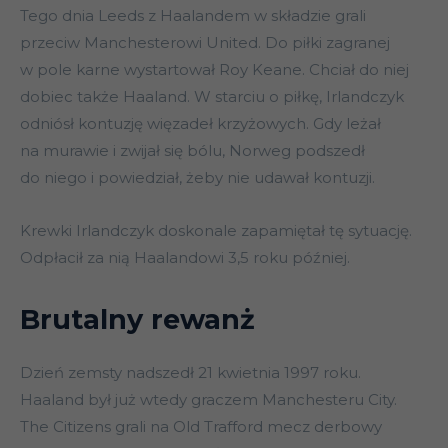
Tego dnia Leeds z Haalandem w składzie grali
przeciw Manchesterowi United. Do piłki zagranej
w pole karne wystartował Roy Keane. Chciał do niej
dobiec także Haaland. W starciu o piłkę, Irlandczyk
odniósł kontuzję więzadeł krzyżowych. Gdy leżał
na murawie i zwijał się bólu, Norweg podszedł
do niego i powiedział, żeby nie udawał kontuzji.
Krewki Irlandczyk doskonale zapamiętał tę sytuację.
Odpłacił za nią Haalandowi 3,5 roku później.
Brutalny rewanż
Dzień zemsty nadszedł 21 kwietnia 1997 roku.
Haaland był już wtedy graczem Manchesteru City.
The Citizens grali na Old Trafford mecz derbowy