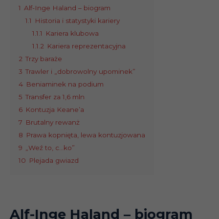
1
Alf-Inge Haland – biogram
1.1
Historia i statystyki kariery
1.1.1
Kariera klubowa
1.1.2
Kariera reprezentacyjna
2
Trzy baraże
3
Trawler i „dobrowolny upominek”
4
Beniaminek na podium
5
Transfer za 1,6 mln
6
Kontuzja Keane’a
7
Brutalny rewanż
8
Prawa kopnięta, lewa kontuzjowana
9
„Weź to, c…ko”
10
Plejada gwiazd
Alf-Inge Haland
– biogram