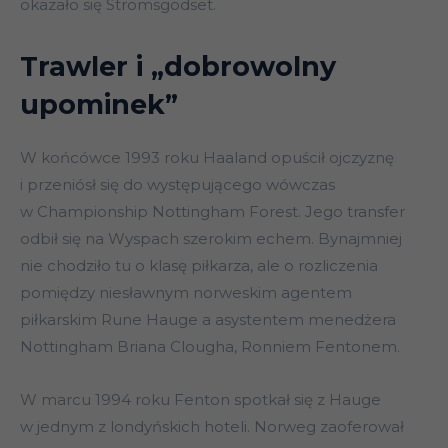
okazało się Stromsgodset.
Trawler i „dobrowolny
upominek”
W końcówce 1993 roku Haaland opuścił ojczyznę
i przeniósł się do występującego wówczas
w Championship Nottingham Forest. Jego transfer
odbił się na Wyspach szerokim echem. Bynajmniej
nie chodziło tu o klasę piłkarza, ale o rozliczenia
pomiędzy niesławnym norweskim agentem
piłkarskim Rune Hauge a asystentem menedżera
Nottingham Briana Clougha, Ronniem Fentonem.
W marcu 1994 roku Fenton spotkał się z Hauge
w jednym z londyńskich hoteli. Norweg zaoferował