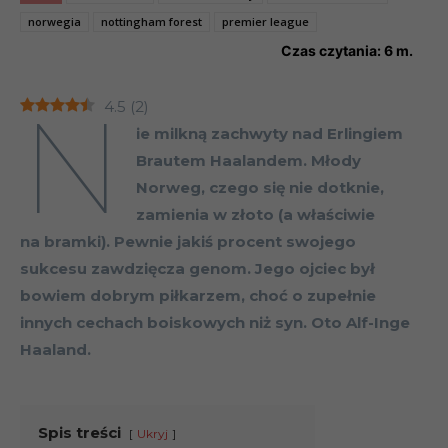
norwegia
nottingham forest
premier league
Czas czytania:
6
m.
N
4.5
(
2
)
ie milkną zachwyty nad Erlingiem
Brautem Haalandem. Młody
Norweg, czego się nie dotknie,
zamienia w złoto (a właściwie
na bramki). Pewnie jakiś procent swojego
sukcesu zawdzięcza genom. Jego ojciec był
bowiem dobrym piłkarzem, choć o zupełnie
innych cechach boiskowych niż syn. Oto Alf-Inge
Haaland.
Spis treści
Ukryj