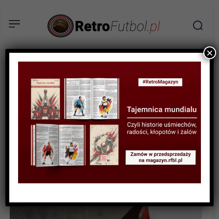
×
BIOGRAFIE PIŁKARZY
Alf-Inge Haaland – ojciec
Erlinga i ofiara Roya
Keane’a