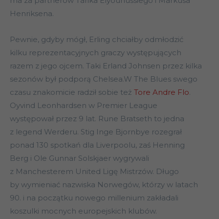
ma za partnerów Tarika Elyounussiego i Markusa
Henriksena.
Pewnie, gdyby mógł, Erling chciałby odmłodzić
kilku reprezentacyjnych graczy występujących
razem z jego ojcem. Taki Erland Johnsen przez kilka
sezonów był podporą Chelsea.W The Blues swego
czasu znakomicie radził sobie też
Tore Andre Flo
.
Oyvind Leonhardsen w Premier League
występował przez 9 lat. Rune Bratseth to jedna
z legend Werderu. Stig Inge Bjornbye rozegrał
ponad 130 spotkań dla Liverpoolu, zaś Henning
Berg i Ole Gunnar Solskjaer wygrywali
z Manchesterem United Ligę Mistrzów. Długo
by wymieniać nazwiska Norwegów, którzy w latach
90. i na początku nowego millenium zakładali
koszulki mocnych europejskich klubów.