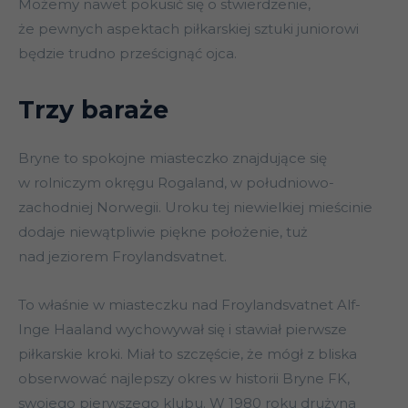
Możemy nawet pokusić się o stwierdzenie,
że pewnych aspektach piłkarskiej sztuki juniorowi
będzie trudno prześcignąć ojca.
Trzy baraże
Bryne to spokojne miasteczko znajdujące się
w rolniczym okręgu Rogaland, w południowo-
zachodniej Norwegii. Uroku tej niewielkiej mieścinie
dodaje niewątpliwie piękne położenie, tuż
nad jeziorem Froylandsvatnet.
To właśnie w miasteczku nad Froylandsvatnet Alf-
Inge Haaland wychowywał się i stawiał pierwsze
piłkarskie kroki. Miał to szczęście, że mógł z bliska
obserwować najlepszy okres w historii Bryne FK,
swojego pierwszego klubu. W 1980 roku drużyna