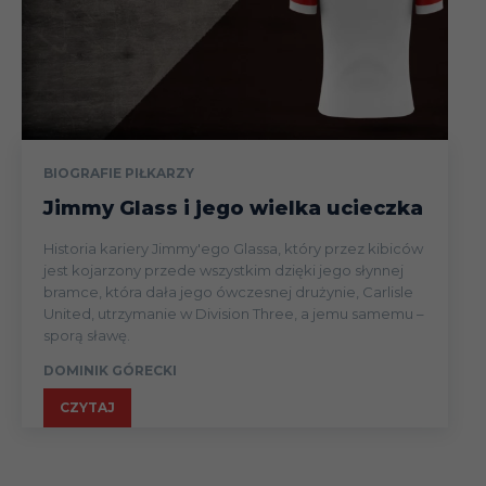
BIOGRAFIE PIŁKARZY
Jimmy Glass i jego wielka ucieczka
Historia kariery Jimmy'ego Glassa, który przez kibiców
jest kojarzony przede wszystkim dzięki jego słynnej
bramce, która dała jego ówczesnej drużynie, Carlisle
United, utrzymanie w Division Three, a jemu samemu –
sporą sławę.
DOMINIK GÓRECKI
CZYTAJ