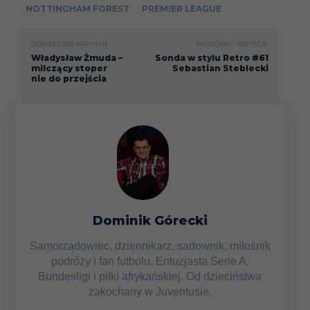
NOTTINGHAM FOREST
PREMIER LEAGUE
POPRZEDNI ARTYKUŁ
NASTĘPNY ARTYKUŁ
Władysław Żmuda –
Sonda w stylu Retro #61
milczący stoper
Sebastian Steblecki
nie do przejścia
Dominik Górecki
Samorządowiec, dziennikarz, sadownik, miłośnik
podróży i fan futbolu. Entuzjasta Serie A,
Bundesligi i piłki afrykańskiej. Od dzieciństwa
zakochany w Juventusie.