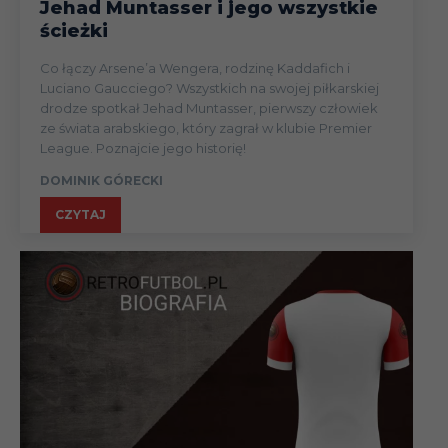
Jehad Muntasser i jego wszystkie
ścieżki
Co łączy Arsene’a Wengera, rodzinę Kaddafich i
Luciano Gaucciego? Wszystkich na swojej piłkarskiej
drodze spotkał Jehad Muntasser, pierwszy człowiek
ze świata arabskiego, który zagrał w klubie Premier
League. Poznajcie jego historię!
DOMINIK GÓRECKI
CZYTAJ