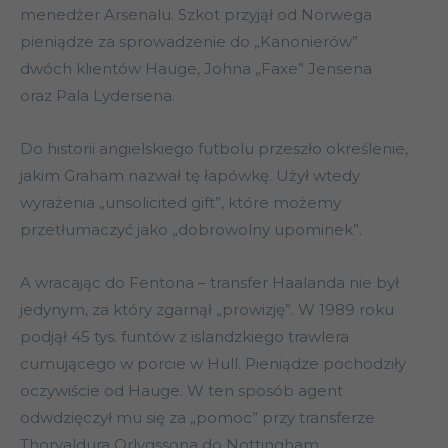
menedżer Arsenalu. Szkot przyjął od Norwega
pieniądze za sprowadzenie do „Kanonierów”
dwóch klientów Hauge, Johna „Faxe” Jensena
oraz Pala Lydersena.
Do historii angielskiego futbolu przeszło określenie,
jakim Graham nazwał tę łapówkę. Użył wtedy
wyrażenia „unsolicited gift”, które możemy
przetłumaczyć jako „dobrowolny upominek”.
A wracając do Fentona – transfer Haalanda nie był
jedynym, za który zgarnął „prowizję”. W 1989 roku
podjął 45 tys. funtów z islandzkiego trawlera
cumującego w porcie w Hull. Pieniądze pochodziły
oczywiście od Hauge. W ten sposób agent
odwdzięczył mu się za „pomoc” przy transferze
Thorvaldura Orlygssona do Nottingham.