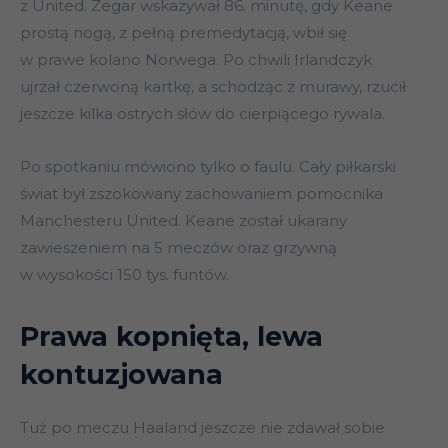
z United. Zegar wskazywał 86. minutę, gdy Keane
prostą nogą, z pełną premedytacją, wbił się
w prawe kolano Norwega. Po chwili Irlandczyk
ujrzał czerwoną kartkę, a schodząc z murawy, rzucił
jeszcze kilka ostrych słów do cierpiącego rywala.
Po spotkaniu mówiono tylko o faulu. Cały piłkarski
świat był zszokowany zachowaniem pomocnika
Manchesteru United. Keane został ukarany
zawieszeniem na 5 meczów oraz grzywną
w wysokości 150 tys. funtów.
Prawa kopnięta, lewa
kontuzjowana
Tuż po meczu Haaland jeszcze nie zdawał sobie