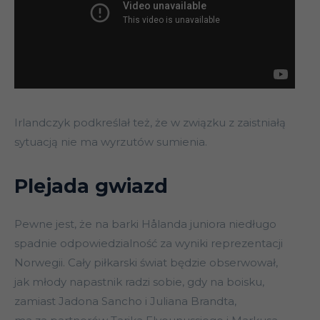
Irlandczyk podkreślał też, że w związku z zaistniałą
sytuacją nie ma wyrzutów sumienia.
Plejada gwiazd
Pewne jest, że na barki Hålanda juniora niedługo
spadnie odpowiedzialność za wyniki reprezentacji
Norwegii. Cały piłkarski świat będzie obserwował,
jak młody napastnik radzi sobie, gdy na boisku,
zamiast Jadona Sancho i Juliana Brandta,