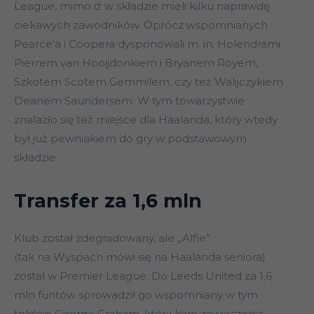
League, mimo iż w składzie mieli kilku naprawdę
ciekawych zawodników. Oprócz wspomnianych
Pearce’a i Coopera dysponowali m. in. Holendrami
Pierrem van Hooijdonkiem i Bryanem Royem,
Szkotem Scotem Gemmilem, czy też Walijczykiem
Deanem Saundersem. W tym towarzystwie
znalazło się też miejsce dla Haalanda, który wtedy
był już pewniakiem do gry w podstawowym
składzie.
Transfer za 1,6 mln
Klub został zdegradowany, ale „Alfie”
(tak na Wyspach mówi się na Haalanda seniora)
został w Premier League. Do Leeds United za 1,6
mln funtów sprowadził go wspomniany w tym
tekście George Graham, który karę zawieszenia