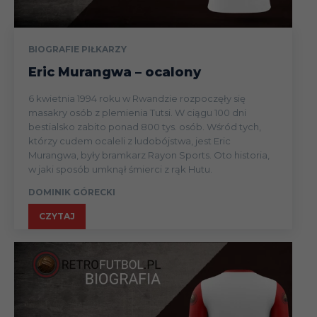
BIOGRAFIE PIŁKARZY
Eric Murangwa – ocalony
6 kwietnia 1994 roku w Rwandzie rozpoczęły się
masakry osób z plemienia Tutsi. W ciągu 100 dni
bestialsko zabito ponad 800 tys. osób. Wśród tych,
którzy cudem ocaleli z ludobójstwa, jest Eric
Murangwa, były bramkarz Rayon Sports. Oto historia,
w jaki sposób umknął śmierci z rąk Hutu.
DOMINIK GÓRECKI
CZYTAJ