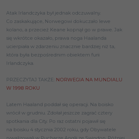
Atak Irlandczyka był jednak odczuwalny.
Co zaskakujące, Norwegowi dokuczało lewe
kolano, a przecież Keane kopnął go w prawe. Jak
się wkrótce okazało, prawa noga Haalanda
ucierpiała w zdarzeniu znacznie bardziej niż ta,
która była bezpośrednim obiektem furii
Irlandczyka.
PRZECZYTAJ TAKŻE:
NORWEGIA NA MUNDIALU
W 1998 ROKU
Latem Haaland poddał się operacji. Na boisko
wrócił w grudniu. Zdołał jeszcze zagrać cztery
spotkania dla City. Po raz ostatni pojawił się
na boisku 4 stycznia 2002 roku, gdy Obywatele
rywalizowali w Pucharze Anglii ze Swindon. Później