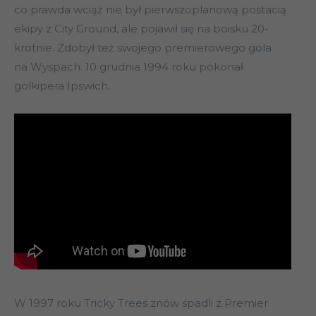
co prawda wciąż nie był pierwszoplanową postacią
ekipy z City Ground, ale pojawił się na boisku 20-
krotnie. Zdobył też swojego premierowego gola
na Wyspach. 10 grudnia 1994 roku pokonał
golkipera Ipswich.
W 1997 roku Tricky Trees znów spadli z Premier