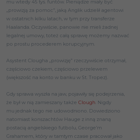
mu wtedy 45 tys. funtów. Pieniądze miały być
„prowizją za pomoc”, jaką Anglik udzielił agentowi
w ostatnich kilku latach, w tym przy transferze
Haalanda. Oczywiście, panowie nie mieli żadnej
legalnej umowy, toteż całą sprawę możemy nazwać
po prostu procederem korupcyjnym.
Asystent Clougha „prowizję” rzeczywiście otrzymał,
częściowo czekiem, częściowo przelewem
(większość na konto w banku w St. Tropez).
Gdy sprawa wyszła na jaw, pojawiły się podejrzenia,
że był w nią zamieszany także
Clough
. Nigdy
mu jednak tego nie udowodniono. Dowiedziono
natomiast konszachtów Hauge z inną znaną
postacią angielskiego futbolu, George’m
Grahamem, który w tamtym czasie pracował jako