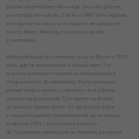
została wicemistrzem Norwegii. Dwa lata później
powtórzyła ten sukces. Z kolei w 1987 roku sięgnęła
po krajowy puchar, w pokonując w decydującym
meczu Brann. Niestety, rok później spadła
z ekstraklasy.
Håland dołączył do pierwszej drużyny Bryne w 1990
roku, gdy ta występowała w drugiej lidze. Już
w swoim pierwszym sezonie w seniorskiej piłce
mógł powrócić do ekstraklasy. Bryne przegrało
jednak baraż o awans z Lillestrom. Rok później
sytuacja się powtórzyła. Tym razem na drodze
do awansu stanęło Brann. Po raz kolejny ekipa
z okręgu Rogaland zakwalifikowała się do barażu
w sezonie 1993. I znów próba powrotu
do Tippeligaen zakończyła się fiaskiem, bo lepsze