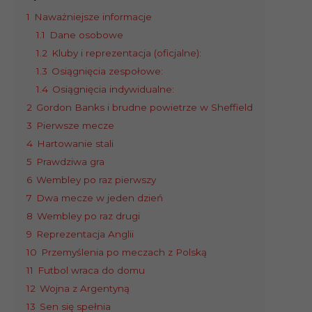
1
Naważniejsze informacje
1.1
Dane osobowe
1.2
Kluby i reprezentacja (oficjalne):
1.3
Osiągnięcia zespołowe:
1.4
Osiągnięcia indywidualne:
2
Gordon Banks i brudne powietrze w Sheffield
3
Pierwsze mecze
4
Hartowanie stali
5
Prawdziwa gra
6
Wembley po raz pierwszy
7
Dwa mecze w jeden dzień
8
Wembley po raz drugi
9
Reprezentacja Anglii
10
Przemyślenia po meczach z Polską
11
Futbol wraca do domu
12
Wojna z Argentyną
13
Sen się spełnia