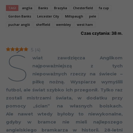
TAGI
anglia
Banks
Brazylia
Chesterfield
fa cup
Gordon Banks
Leicester City
Millspaugh
pele
puchar anglii
sheffield
wembley
west ham
Czas czytania:
38
m.
Ś
5
(
4
)
wiat zawdzięcza Anglikom
najpoważniejszą z tych
niepoważnych rzeczy na świecie –
piłkę nożną. Wyspiarze wymyślili
futbol, ale świat szybko ich przegonił. Tylko raz
zostali mistrzami świata, w dodatku przy
pomocy „ścian” na własnych boiskach.
Ale nawet wtedy byłoby to niewykonalne,
gdyby w bramce nie mieli najlepszego
angielskiego bramkarza w historii. 28-letni