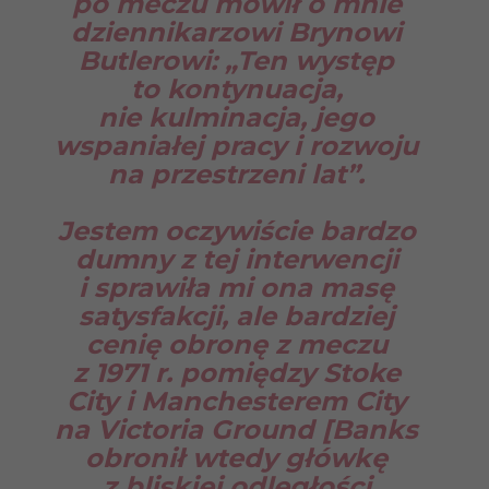
po meczu mówił o mnie
dziennikarzowi Brynowi
Butlerowi: „Ten występ
to kontynuacja,
nie kulminacja, jego
wspaniałej pracy i rozwoju
na przestrzeni lat”.
Jestem oczywiście bardzo
dumny z tej interwencji
i sprawiła mi ona masę
satysfakcji, ale bardziej
cenię obronę z meczu
z 1971 r. pomiędzy Stoke
City i Manchesterem City
na Victoria Ground [Banks
obronił wtedy główkę
z bliskiej odległości