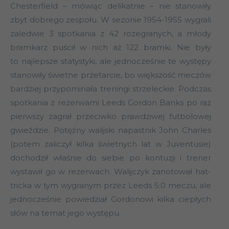
Chesterfield – mówiąc delikatnie – nie stanowiły
zbyt dobrego zespołu. W sezonie 1954-1955 wygrali
zaledwie 3 spotkania z 42 rozegranych, a młody
bramkarz puścił w nich aż 122 bramki. Nie były
to najlepsze statystyki, ale jednocześnie te występy
stanowiły świetne przetarcie, bo większość meczów
bardziej przypominała treningi strzeleckie. Podczas
spotkania z rezerwami Leeds Gordon Banks po raz
pierwszy zagrał przeciwko prawdziwej futbolowej
gwieździe. Potężny walijski napastnik John Charles
(potem zaliczył kilka świetnych lat w Juventusie)
dochodził właśnie do siebie po kontuzji i trener
wystawił go w rezerwach. Walijczyk zanotował hat-
tricka w tym wygranym przez Leeds 5:0 meczu, ale
jednocześnie powiedział Gordonowi kilka ciepłych
słów na temat jego występu.