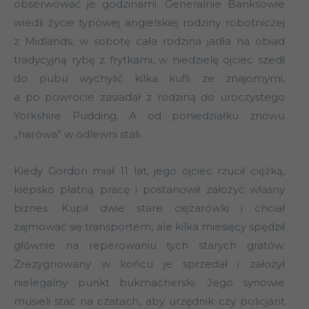
obserwować je godzinami. Generalnie Banksowie
wiedli życie typowej angielskiej rodziny robotniczej
z Midlands; w sobotę cała rodzina jadła na obiad
tradycyjną rybę z frytkami, w niedzielę ojciec szedł
do pubu wychylić kilka kufli ze znajomymi,
a po powrocie zasiadał z rodziną do uroczystego
Yorkshire Pudding. A od poniedziałku znowu
„harówa” w odlewni stali.
Kiedy Gordon miał 11 lat, jego ojciec rzucił ciężką,
kiepsko płatną pracę i postanowił założyć własny
biznes. Kupił dwie stare ciężarówki i chciał
zajmować się transportem, ale kilka miesięcy spędził
głównie na reperowaniu tych starych gratów.
Zrezygnowany w końcu je sprzedał i założył
nielegalny punkt bukmacherski. Jego synowie
musieli stać na czatach, aby urzędnik czy policjant