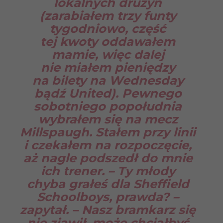
lokalnych drużyn
(zarabiałem trzy funty
tygodniowo, część
tej kwoty oddawałem
mamie, więc dalej
nie miałem pieniędzy
na bilety na Wednesday
bądź United). Pewnego
sobotniego popołudnia
wybrałem się na mecz
Millspaugh. Stałem przy linii
i czekałem na rozpoczęcie,
aż nagle podszedł do mnie
ich trener. – Ty młody
chyba grałeś dla Sheffield
Schoolboys, prawda? –
zapytał. – Nasz bramkarz się
nie zjawił, może chciałbyś