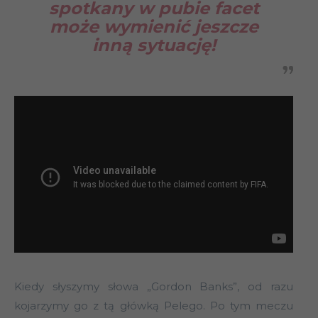
spotkany w pubie facet
może wymienić jeszcze
inną sytuację!
Kiedy słyszymy słowa „Gordon Banks”, od razu
kojarzymy go z tą główką Pelego. Po tym meczu