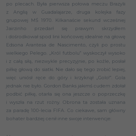
po plecach. Była pierwsza połowa meczu Brazylii
z Anglią w Guadalajarze, druga kolejka fazy
grupowej MŚ 1970. Kilkanaście sekund wcześniej
Jairzinho przedarł się prawym skrzydłem
i dośrodkował spod linii końcowej idealnie na głowę
Edsona Arantesa de Nascimento, czyli po prostu
wielkiego Pelego. „Król futbolu” wyskoczył wysoko
i z całą siłą, niezwykle precyzyjnie, po koźle, posłał
piłkę głową do siatki. Nie dało się tego zrobić lepiej,
więc uniósł ręce do góry i krzyknął „Golo!”. Gola
jednak nie było. Gordon Banks jakimś cudem zdołał
podbić piłkę, otarła się ona jeszcze o poprzeczkę
i wyszła na rzut rożny. Obrona ta została uznana
za paradę 100-lecia FIFA. Co ciekawe, sam główny
bohater bardziej cenił inne swoje interwencje: