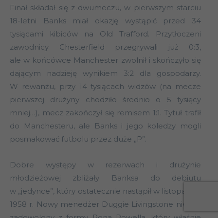
Finał składał się z dwumeczu, w pierwszym starciu
18-letni Banks miał okazję wystąpić przed 34
tysiącami kibiców na Old Trafford. Przytłoczeni
zawodnicy Chesterfield przegrywali już 0:3,
ale w końcówce Manchester zwolnił i skończyło się
dającym nadzieję wynikiem 3:2 dla gospodarzy.
W rewanżu, przy 14 tysiącach widzów (na mecze
pierwszej drużyny chodziło średnio o 5 tysięcy
mniej…), mecz zakończył się remisem 1:1. Tytuł trafił
do Manchesteru, ale Banks i jego koledzy mogli
posmakować futbolu przez duże „P”.
Dobre występy w rezerwach i drużynie
młodzieżowej zbliżały Banksa do debiutu
w „jedynce”, który ostatecznie nastąpił w listopadzie
1958 r. Nowy menedżer Duggie Livingstone nie był
zadowolony z formy Rona Powella, który właśnie