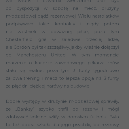
we wtorki i czwartki wieczorem oraz być
do dyspozycji w sobotę na mecz, drużyny
młodzieżowej bądź rezerwowej. Wielu nastolatków
podpisywało takie kontrakty i nigdy potem
nie zaistnieli w poważnej piłce, poza tym
Chesterfield grał w zaledwie trzeciej lidze,
ale Gordon był tak szczęśliwy, jakby właśnie dołączył
do Manchesteru United. W tym momencie
marzenie o karierze zawodowego piłkarza znów
stało się realne, poza tym 3 funty tygodniowo
za dwa treningi i mecz to lepsza opcja niż 3 funty
za pięć dni ciężkiej harówy na budowie.
Dobre występy w drużynie młodzieżowej sprawiły,
że „Banksy” szybko trafił do rezerw i mógł
zdobywać kolejne szlify w dorosłym futbolu. Była
to też dobra szkoła dla jego psychiki, bo rezerwy