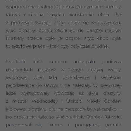
wspomnienia małego Gordona to dymiące kominy
fabryk i mama, myjąca nieustannie okna. Pył
z pobliskich kopalń i hut unosił się w powietrzu,
więc okna w domu otwierało się bardzo rzadko.
Niestety trzeba było je często myć, choć była
to syzyfowa praca – i tak były cały czas brudne.
Sheffield dość mocno ucierpiało podczas
niemieckich nalotów w czasie drugiej wojny
światowej, więc lata czterdzieste i wczesne
pięćdziesiąte do łatwych nie należały. W pierwszej
lidze występowały wówczas aż dwie drużyny
z miasta: Wednesday i United. Młody Gordon
kibicował obydwu, ale na meczach bywał rzadko –
po prostu nie było go stać na bilety. Oprócz futbolu
pasjonował się kinem i pociągami, potrafił