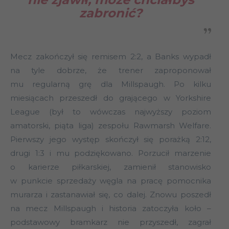
zabronić?
Mecz zakończył się remisem 2:2, a Banks wypadł
na tyle dobrze, że trener zaproponował
mu regularną grę dla Millspaugh. Po kilku
miesiącach przeszedł do grającego w Yorkshire
League (był to wówczas najwyższy poziom
amatorski, piąta liga) zespołu Rawmarsh Welfare.
Pierwszy jego występ skończył się porażką 2:12,
drugi 1:3 i mu podziękowano. Porzucił marzenie
o karierze piłkarskiej, zamienił stanowisko
w punkcie sprzedaży węgla na pracę pomocnika
murarza i zastanawiał się, co dalej. Znowu poszedł
na mecz Millspaugh i historia zatoczyła koło –
podstawowy bramkarz nie przyszedł, zagrał