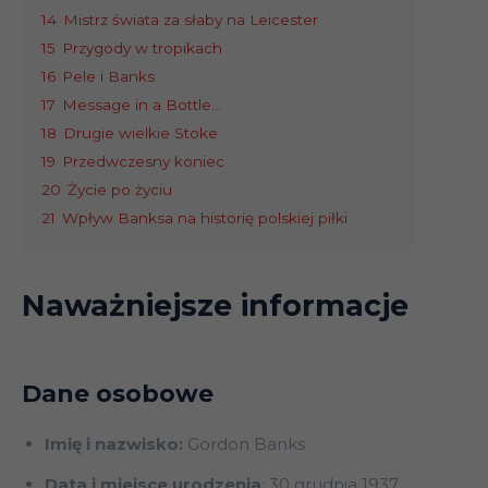
14
Mistrz świata za słaby na Leicester
15
Przygody w tropikach
16
Pele i Banks
17
Message in a Bottle…
18
Drugie wielkie Stoke
19
Przedwczesny koniec
20
Życie po życiu
21
Wpływ Banksa na historię polskiej piłki
Naważniejsze informacje
Dane osobowe
Imię i nazwisko:
Gordon Banks
Data i miejsce urodzenia
: 30 grudnia 1937,