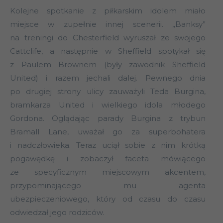
Kolejne spotkanie z piłkarskim idolem miało
miejsce w zupełnie innej scenerii. „Banksy”
na treningi do Chesterfield wyruszał ze swojego
Cattclife, a następnie w Sheffield spotykał się
z Paulem Brownem (były zawodnik Sheffield
United) i razem jechali dalej. Pewnego dnia
po drugiej strony ulicy zauważyli Teda Burgina,
bramkarza United i wielkiego idola młodego
Gordona. Oglądając parady Burgina z trybun
Bramall Lane, uważał go za superbohatera
i nadczłowieka. Teraz uciął sobie z nim krótką
pogawędkę i zobaczył faceta mówiącego
ze specyficznym miejscowym akcentem,
przypominającego mu agenta
ubezpieczeniowego, który od czasu do czasu
odwiedzał jego rodziców.