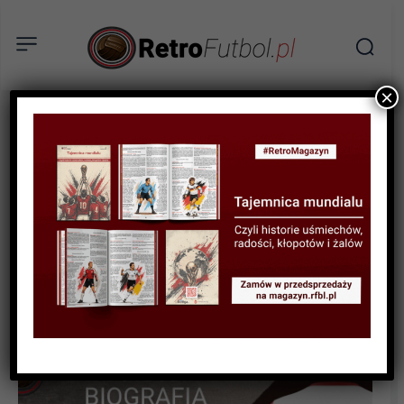
×
BIOGRAFIE PIŁKARZY
Gordon Banks. „Banks of
England” – najlepszy
angielski bramkarz w
historii