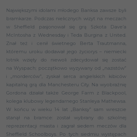
Największymi idolami młodego Banksa zawsze byli
bramkarze. Podczas nielicznych wizyt na meczach
w Sheffield pasjonował się grą Szkota Dave’a
McIntosha z Wednesday i Teda Burgina z United.
Znał też i cenił świetnego Berta Trautmanna,
któremu uroku dodawał jego życiorys – niemiecki
lotnik wzięty do niewoli zdecydował się zostać
na Wyspach; początkowo wyzywany od „nazistów”
i „morderców”, zyskał serca angielskich kibiców
kapitalną grą dla Manchesteru City. Na wyobraźnię
Gordona działał także George Farm z Blackpool,
kolega klubowy legendarnego Stanleya Mathewsa.
W końcu w wieku 14 lat „Banksy” sam wreszcie
stanął na bramce: został wybrany do szkolnej
reprezentacji miasta i zagrał siedem meczów dla
Sheffield Schoolboys. Po tych siedmiu występach