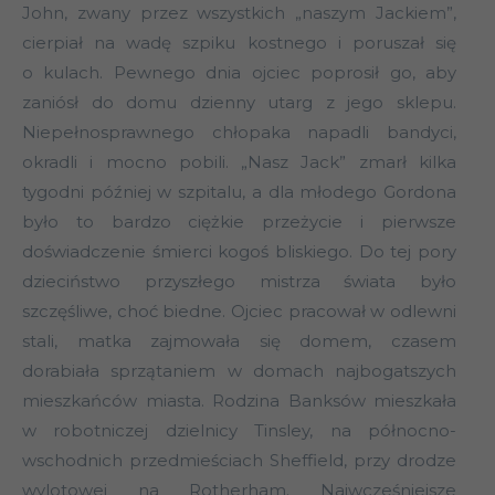
John, zwany przez wszystkich „naszym Jackiem”,
cierpiał na wadę szpiku kostnego i poruszał się
o kulach. Pewnego dnia ojciec poprosił go, aby
zaniósł do domu dzienny utarg z jego sklepu.
Niepełnosprawnego chłopaka napadli bandyci,
okradli i mocno pobili. „Nasz Jack” zmarł kilka
tygodni później w szpitalu, a dla młodego Gordona
było to bardzo ciężkie przeżycie i pierwsze
doświadczenie śmierci kogoś bliskiego. Do tej pory
dzieciństwo przyszłego mistrza świata było
szczęśliwe, choć biedne. Ojciec pracował w odlewni
stali, matka zajmowała się domem, czasem
dorabiała sprzątaniem w domach najbogatszych
mieszkańców miasta. Rodzina Banksów mieszkała
w robotniczej dzielnicy Tinsley, na północno-
wschodnich przedmieściach Sheffield, przy drodze
wylotowej na Rotherham. Najwcześniejsze