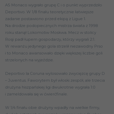
AS Monaco wygrało grupę C i o punkt wyprzedziło
Deportivo. W 1/8 finału teoretycznie łatwiejsze
zadanie postawiono przed ekipą z Ligue 1.
Na drodze podopiecznych mistrza świata z 1998
roku stanął Lokomotiw Moskwa. Mecz w stolicy
Rosji padł łupem gospodarzy, którzy wygrali 2:1.
W rewanżu jedynego gola strzelił niezawodny Prso
i to Monaco awansowało dzięki większej liczbie goli
strzelonych na wyjeździe.
Deportivo la Coruna wylosowało zwycięzcę grupy D
– Juventus. Faworytem był włoski zespół, ale trzecia
drużyna hiszpańskiej ligi dwukrotnie wygrała 1:0
i zameldowała się w ćwierćfinale.
W 1/4 finału obie drużyny wpadły na wielkie firmy,