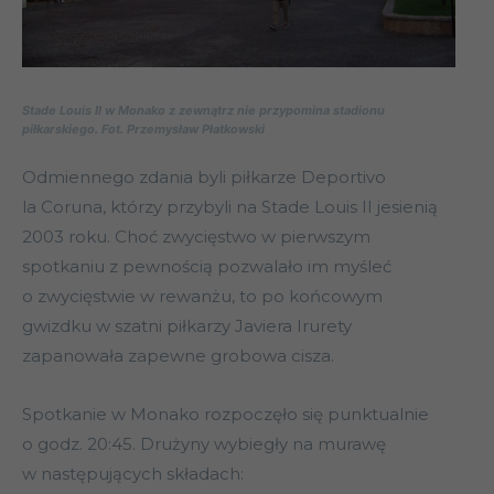
Stade Louis II w Monako z zewnątrz nie przypomina stadionu
piłkarskiego. Fot. Przemysław Płatkowski
Odmiennego zdania byli piłkarze Deportivo
la Coruna, którzy przybyli na Stade Louis II jesienią
2003 roku. Choć zwycięstwo w pierwszym
spotkaniu z pewnością pozwalało im myśleć
o zwycięstwie w rewanżu, to po końcowym
gwizdku w szatni piłkarzy Javiera Irurety
zapanowała zapewne grobowa cisza.
Spotkanie w Monako rozpoczęło się punktualnie
o godz. 20:45. Drużyny wybiegły na murawę
w następujących składach: