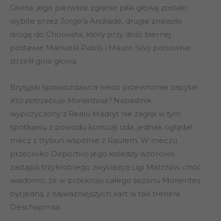
Giveta, jego pierwsze zgranie piłki głową zostało
wybite przez Jorge’a Andrade, drugie znalazło
drogę do Chorwata, który przy dość biernej
postawie Manuela Pablo i Mauro Silvy ponownie
strzelił gola głową.
Brytyjski sprawozdawca nieco przewrotnie zapytał:
Kto potrzebuje Morientesa?
Napastnik
wypożyczony z Realu Madryt nie zagrał w tym
spotkaniu z powodu kontuzji uda, jednak oglądał
mecz z trybun wspólnie z Raulem. W meczu
przeciwko Deportivo jego koledzy wzorowo
zastąpili trzykrotnego zwycięzcę Ligi Mistrzów, choć
wiadomo, że w przekroju całego sezonu Morientes
był jedną z najważniejszych kart w talii trenera
Deschapmsa.