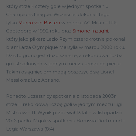
który strzelił cztery gole w jednym spotkaniu
Champions League. Wcześniej dokonali tego
tylko
Marco van Basten
w meczu AC Milan – IFK
Goeteborg w 1992 roku oraz
Simone Inzaghi
,
który jako piłkarz Lazio Rzym czterokrotnie pokonał
bramkarza Olympique Marsylia w marcu 2000 roku.
Dziś to grono jest dużo szersze, a rekordowa liczba
goli strzelonych w jednym meczu urosła do pięciu.
Takim osiągnięciem mogą poszczycić się Lionel
Messi oraz Luiz Adriano.
Ponadto uczestnicy spotkania z listopada 2003r.
strzelili rekordową liczbę goli w jednym meczu Ligi
Mistrzów – 11. Wynik przetrwał 13 lat – w listopadzie
2016 padło 12 goli w spotkaniu Borussia Dortmund –
Legia Warszawa (8:4).