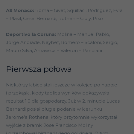
AS Monaco:
Roma – Givet, Squillaci, Rodriguez, Evra
– Plasil, Cisse, Bernardi, Rothen – Giuly, Prso
Deportivo la Coruna:
Molina – Manuel Pablo,
Jorge Andrade, Naybet, Romero – Scaloni, Sergio,
Mauro Silva, Amavisca – Valeron – Pandiani
Pierwsza połowa
Niektórzy kibice stali jeszcze w kolejce po napoje
i przekąski, kiedy tablica wyników pokazywała
rezultat 1:0 dla gospodarzy. Już w 2. minucie Lucas
Bernardi posłał długie podanie w kierunku
Jerome’a Rothena, który przytomnie wykorzystał
wyjście z bramki Jose Francisco Moliny
i przelobował hiszpańskiego golkipera. O tym,