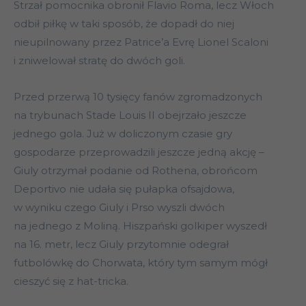
Strzał pomocnika obronił Flavio Roma, lecz Włoch
odbił piłkę w taki sposób, że dopadł do niej
nieupilnowany przez Patrice’a Evrę Lionel Scaloni
i zniwelował stratę do dwóch goli.
Przed przerwą 10 tysięcy fanów zgromadzonych
na trybunach Stade Louis II obejrzało jeszcze
jednego gola. Już w doliczonym czasie gry
gospodarze przeprowadzili jeszcze jedną akcję –
Giuly otrzymał podanie od Rothena, obrońcom
Deportivo nie udała się pułapka ofsajdowa,
w wyniku czego Giuly i Prso wyszli dwóch
na jednego z Moliną. Hiszpański golkiper wyszedł
na 16. metr, lecz Giuly przytomnie odegrał
futbolówkę do Chorwata, który tym samym mógł
cieszyć się z hat-tricka.