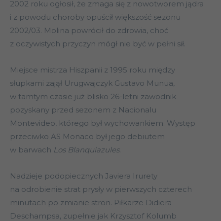
2002 roku ogłosił, że zmaga się z nowotworem jądra
i z powodu choroby opuścił większość sezonu
2002/03. Molina powrócił do zdrowia, choć
z oczywistych przyczyn mógł nie być w pełni sił.
Miejsce mistrza Hiszpanii z 1995 roku między
słupkami zajął Urugwajczyk Gustavo Munua,
w tamtym czasie już blisko 26-letni zawodnik
pozyskany przed sezonem z Nacionalu
Montevideo, którego był wychowankiem. Występ
przeciwko AS Monaco był jego debiutem
w barwach
Los Blanquiazules
.
Nadzieje podopiecznych Javiera Irurety
na odrobienie strat prysły w pierwszych czterech
minutach po zmianie stron. Piłkarze Didiera
Deschampsa, zupełnie jak Krzysztof Kolumb