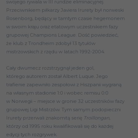
swojego rywala w III rundzie eliminacyjnej.
Przeciwnikiem piłkarzy Javiera Irurety był norweski
Rosenborg, będący w tamtym czasie hegemonem
w swoim kraju oraz etatowym uczestnikiem fazy
grupowej Champions League. Dość powiedzieć,
że klub z Trondheim zdobył 13 tytułów
mistrzowskich z rzędu w latach 1992-2004.
Cały dwumecz rozstrzygnął jeden gol,
którego autorem został Albert Luque. Jego
trafienie zapewniło zespołowi z Hiszpanii wygraną
na własnym stadionie 1:0 i wobec remisu 0:0
w Norwegii – miejsce w gronie 32 uczestników fazy
grupowej Ligi Mistrzów. Tym samym podopieczni
Irurety przerwali znakomitą serię
Troillongan
,
którzy od 1995 roku kwalifikowali się do każdej
edycji tych rozgrywek.