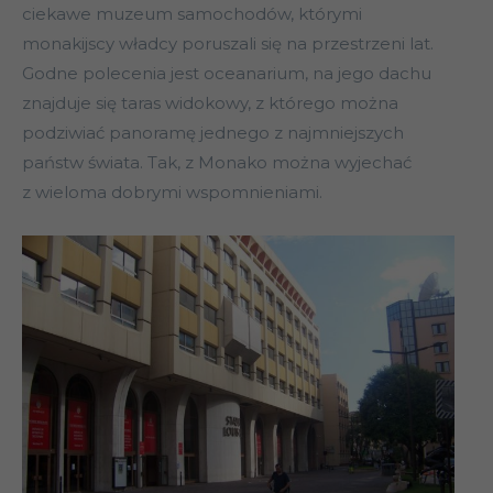
ciekawe muzeum samochodów, którymi
monakijscy władcy poruszali się na przestrzeni lat.
Godne polecenia jest oceanarium, na jego dachu
znajduje się taras widokowy, z którego można
podziwiać panoramę jednego z najmniejszych
państw świata. Tak, z Monako można wyjechać
z wieloma dobrymi wspomnieniami.