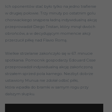
Ich oponentów stać było tylko na jedno trafienie
w drugiej połowie. Trzy minuty po ostatnim golu
chorwackiego snajpera ładną indywidualną akcję
przeprowadził Diego Tristan, który minął dwóch
obrońców, a w decydującym momencie akcji
przerzucił piłkę nad Flavio Romą.
Wielkie strzelanie zakończyło się w 67. minucie
spotkania. Pomocnik gospodarzy Edouard Cisse
przeprowadził indywidualną akcję zakończoną
strzałem sprzed pola karnego. Niezbyt dobrze
ustawiony Munua nie zdołał odbić piłki,
która wpadła do bramki w samym rogu przy
dalszym słupku.