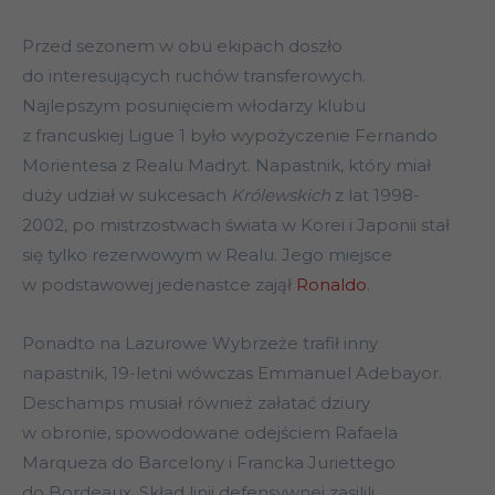
Przed sezonem w obu ekipach doszło
do interesujących ruchów transferowych.
Najlepszym posunięciem włodarzy klubu
z francuskiej Ligue 1 było wypożyczenie Fernando
Morientesa z Realu Madryt. Napastnik, który miał
duży udział w sukcesach
Królewskich
z lat 1998-
2002, po mistrzostwach świata w Korei i Japonii stał
się tylko rezerwowym w Realu. Jego miejsce
w podstawowej jedenastce zajął
Ronaldo
.
Ponadto na Lazurowe Wybrzeże trafił inny
napastnik, 19-letni wówczas Emmanuel Adebayor.
Deschamps musiał również załatać dziury
w obronie, spowodowane odejściem Rafaela
Marqueza do Barcelony i Francka Juriettego
do Bordeaux. Skład linii defensywnej zasilili