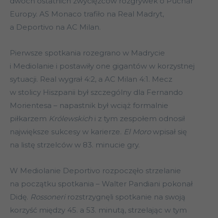
dwóch ostatnich zwycięzców rozgrywek o Puchar
Europy. AS Monaco trafiło na Real Madryt,
a Deportivo na AC Milan.
Pierwsze spotkania rozegrano w Madrycie
i Mediolanie i postawiły one gigantów w korzystnej
sytuacji. Real wygrał 4:2, a AC Milan 4:1. Mecz
w stolicy Hiszpanii był szczególny dla Fernando
Morientesa – napastnik był wciąż formalnie
piłkarzem
Królewskich
i z tym zespołem odnosił
największe sukcesy w karierze.
El Moro
wpisał się
na listę strzelców w 83. minucie gry.
W Mediolanie Deportivo rozpoczęło strzelanie
na początku spotkania – Walter Pandiani pokonał
Didę.
Rossoneri
rozstrzygnęli spotkanie na swoją
korzyść między 45. a 53. minutą, strzelając w tym