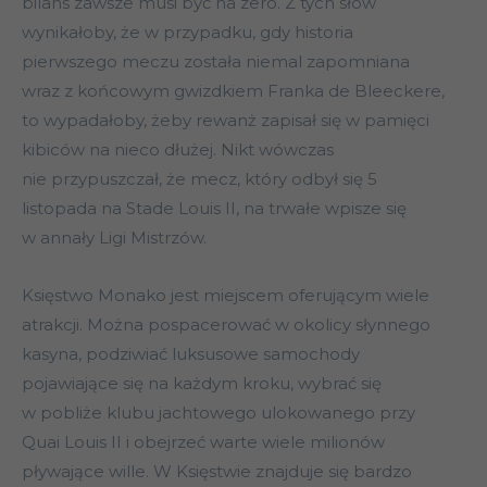
bilans zawsze musi być na zero. Z tych słów
wynikałoby, że w przypadku, gdy historia
pierwszego meczu została niemal zapomniana
wraz z końcowym gwizdkiem Franka de Bleeckere,
to wypadałoby, żeby rewanż zapisał się w pamięci
kibiców na nieco dłużej. Nikt wówczas
nie przypuszczał, że mecz, który odbył się 5
listopada na Stade Louis II, na trwałe wpisze się
w annały Ligi Mistrzów.
Księstwo Monako jest miejscem oferującym wiele
atrakcji. Można pospacerować w okolicy słynnego
kasyna, podziwiać luksusowe samochody
pojawiające się na każdym kroku, wybrać się
w pobliże klubu jachtowego ulokowanego przy
Quai Louis II i obejrzeć warte wiele milionów
pływające wille. W Księstwie znajduje się bardzo