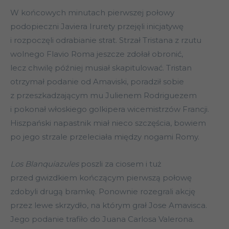
W końcowych minutach pierwszej połowy
podopieczni Javiera Irurety przejęli inicjatywę
i rozpoczęli odrabianie strat. Strzał Tristana z rzutu
wolnego Flavio Roma jeszcze zdołał obronić,
lecz chwilę później musiał skapitulować. Tristan
otrzymał podanie od Amaviski, poradził sobie
z przeszkadzającym mu Julienem Rodriguezem
i pokonał włoskiego golkipera wicemistrzów Francji.
Hiszpański napastnik miał nieco szczęścia, bowiem
po jego strzale przeleciała między nogami Romy.
Los Blanquiazules
poszli za ciosem i tuż
przed gwizdkiem kończącym pierwszą połowę
zdobyli drugą bramkę. Ponownie rozegrali akcję
przez lewe skrzydło, na którym grał Jose Amavisca.
Jego podanie trafiło do Juana Carlosa Valerona.