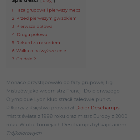
Spis treści
Ukryj
1
Faza grupowa i pierwszy mecz
2
Przed pierwszym gwizdkiem
3
Pierwsza połowa
4
Druga połowa
5
Rekord za rekordem
6
Walka o najwyższe cele
7
Co dalej?
Monaco przystępowało do fazy grupowej Ligi
Mistrzów jako wicemistrz Francji. Do pierwszego
Olympique Lyon klub stracił zaledwie punkt.
Piłkarzy z Księstwa prowadził
Didier Deschamps
,
mistrz świata z 1998 roku oraz mistrz Europy z 2000
roku. W obu turniejach Deschamps był kapitanem
Trójkolorowych
.