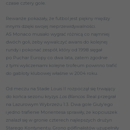
czasie cztery gole.
Rewanże pokazały, że futbol jest piękny między
innymi dzięki swojej nieprzewidywalności.
AS Monaco musiało wygrać różnicą co najmniej
dwóch goli, żeby wywalczyć awans do kolejnej
rundy i pokonać zespół, który od 1998 sięgał
po Puchar Europy co dwa lata, zatem zgodnie
z tymi wyliczeniami kolejne trofeum powinno trafić
do gabloty klubowej właśnie w 2004 roku.
Od meczu na Stade Louis II rozpoczął się trwający
do końca sezonu kryzys
Los Blancos
. Real przegrał
na Lazurowym Wybrzeżu 1:3. Dwa gole Giuly’ego
i jedno trafienie Morientesa sprawiły, że kopciuszek
znalazł się w gronie czterech najlepszych drużyn
Starego Kontynentu. Grono półfinalistów uzupełniły