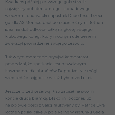
Kwadrans później pierwszego gola strzelił
największy bohater tamtego listopadowego
wieczoru – chorwacki napastnik Dado Prso. Trzeci
gol dla AS Monaco padł po rzucie rożnym. Rothen
idealnie dośrodkował piłkę na głowę swojego
klubowego kolegi, który mocnym uderzeniem
zwiększył prowadzenie swojego zespołu.
Już w tym momencie brytyjski komentator
powiedział, że spotkanie jest prawdziwym
koszmarem dla obrońców Deportivo. Nie mógł
wiedzieć, że najgorsze wciąż było przed nimi.
Jeszcze przed przerwą Prso zapisał na swoim
koncie drugą bramkę. Blisko linii bocznej, już
na połowie gości z Galicji faulowany był Patrice Evra.
Rothen posłał piłkę w pole karne w kierunku Gaela