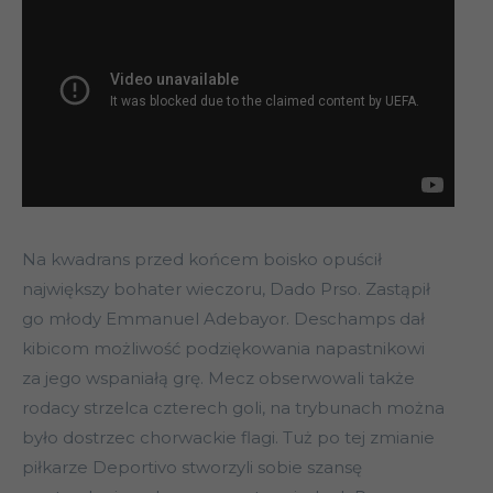
Na kwadrans przed końcem boisko opuścił
największy bohater wieczoru, Dado Prso. Zastąpił
go młody Emmanuel Adebayor. Deschamps dał
kibicom możliwość podziękowania napastnikowi
za jego wspaniałą grę. Mecz obserwowali także
rodacy strzelca czterech goli, na trybunach można
było dostrzec chorwackie flagi. Tuż po tej zmianie
piłkarze Deportivo stworzyli sobie szansę