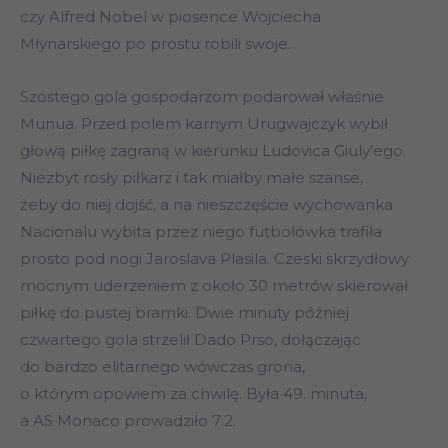
czy Alfred Nobel w piosence Wojciecha
Młynarskiego po prostu robili swoje.
Szóstego gola gospodarzom podarował właśnie
Munua. Przed polem karnym Urugwajczyk wybił
głową piłkę zagraną w kierunku Ludovica Giuly’ego.
Niezbyt rosły piłkarz i tak miałby małe szanse,
żeby do niej dojść, a na nieszczęście wychowanka
Nacionalu wybita przez niego futbolówka trafiła
prosto pod nogi Jaroslava Plasila. Czeski skrzydłowy
mocnym uderzeniem z około 30 metrów skierował
piłkę do pustej bramki. Dwie minuty później
czwartego gola strzelił Dado Prso, dołączając
do bardzo elitarnego wówczas grona,
o którym opowiem za chwilę. Była 49. minuta,
a AS Monaco prowadziło 7:2.