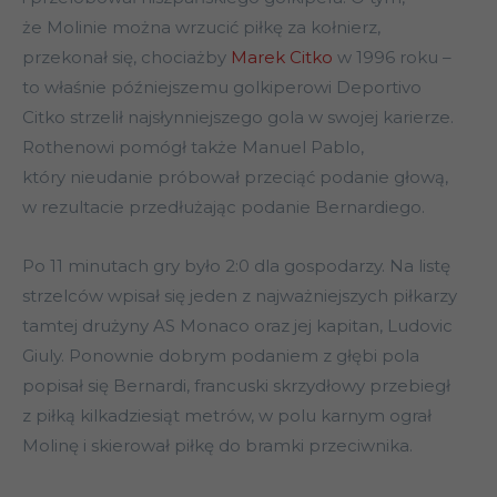
że Molinie można wrzucić piłkę za kołnierz,
przekonał się, chociażby
Marek Citko
w 1996 roku –
to właśnie późniejszemu golkiperowi Deportivo
Citko strzelił najsłynniejszego gola w swojej karierze.
Rothenowi pomógł także Manuel Pablo,
który nieudanie próbował przeciąć podanie głową,
w rezultacie przedłużając podanie Bernardiego.
Po 11 minutach gry było 2:0 dla gospodarzy. Na listę
strzelców wpisał się jeden z najważniejszych piłkarzy
tamtej drużyny AS Monaco oraz jej kapitan, Ludovic
Giuly. Ponownie dobrym podaniem z głębi pola
popisał się Bernardi, francuski skrzydłowy przebiegł
z piłką kilkadziesiąt metrów, w polu karnym ograł
Molinę i skierował piłkę do bramki przeciwnika.