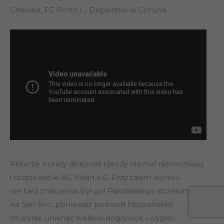
Chelsea, FC Porto i… Deportivo la Coruna.
Piłkarze Irurety dokonali rzeczy niemal niemożliwej
i rozbili wielki AC Milan 4:0. Przy takim wyniku
nie bez znaczenia był gol Pandianiego strzelony
na San Siro, ponieważ pozwolił hiszpańskiej
drużynie uniknąć walki w dogrywce i wygrać