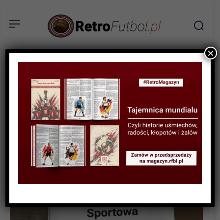
×
HISTORYCZNE MECZE
Wieczorne szaleństwo w
Księstwie. AS Monaco –
Deportivo 8:3