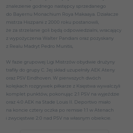
znalezienie godnego następcy sprzedanego
do Bayernu Monachium Roya Makaaya. Działacze
mistrza Hiszpanii z 2000 roku postanowili,
że za strzelanie goli będą odpowiedzialni, wracający
z wypożyczenia Walter Pandiani oraz pozyskany
z Realu Madryt Pedro Munitis,
W fazie grupowej Ligi Mistrzów obydwie drużyny
trafiły do grupy C. Jej skład uzupełniły AEK Ateny
oraz PSV Eindhoven. W pierwszych dwóch
kolejkach rozgrywek piłkarze z Księstwa wywalczyli
komplet punktów, pokonując 2:1 PSV na wyjeździe
oraz 4:0 AEK na Stade Louis II. Deportivo miało
na koncie cztery oczka po remisie 1:1 w Atenach
i zwycięstwie 2:0 nad PSV na własnym obiekcie.