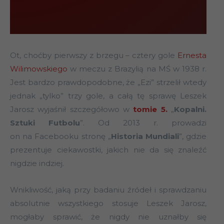
Ot, choćby pierwszy z brzegu – cztery gole
Ernesta
Wilimowskiego
w meczu z Brazylią na MŚ w 1938 r.
Jest bardzo prawdopodobne, że „Ezi” strzelił wtedy
jednak „tylko” trzy gole, a całą tę sprawę Leszek
Jarosz wyjaśnił szczegółowo w
tomie 5.
„
Kopalni.
Sztuki Futbolu
”. Od 2013 r. prowadzi
on na Facebooku stronę „
Historia Mundiali
”, gdzie
prezentuje ciekawostki, jakich nie da się znaleźć
nigdzie indziej.
Wnikliwość, jaką przy badaniu źródeł i sprawdzaniu
absolutnie wszystkiego stosuje Leszek Jarosz,
mogłaby sprawić, że nigdy nie uznałby się