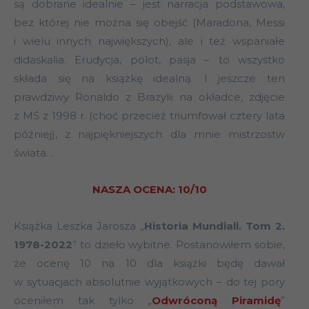
są dobrane idealnie – jest narracja podstawowa,
bez której nie można się obejść (Maradona, Messi
i wielu innych największych), ale i też wspaniałe
didaskalia. Erudycja, polot, pasja – to wszystko
składa się na książkę idealną. I jeszcze ten
prawdziwy Ronaldo z Brazylii na okładce, zdjęcie
z MŚ z 1998 r. (choć przecież triumfował cztery lata
później), z najpiękniejszych dla mnie mistrzostw
świata…
NASZA OCENA: 10/10
Książka Leszka Jarosza „
Historia Mundiali. Tom 2.
1978-2022
” to dzieło wybitne. Postanowiłem sobie,
że ocenę 10 na 10 dla książki będę dawał
w sytuacjach absolutnie wyjątkowych – do tej pory
oceniłem tak tylko „
Odwróconą Piramidę
”