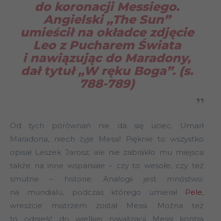
do koronacji Messiego.
Angielski „The Sun”
umieścił na okładce zdjęcie
Leo z Pucharem Świata
i nawiązując do Maradony,
dał tytuł „W ręku Boga”. (s.
788-789)
Od tych porównań nie da się uciec. Umarł
Maradona, niech żyje Messi! Pięknie to wszystko
opisał Leszek Jarosz, ale nie zabrakło mu miejsca
także na inne wspaniałe – czy to wesołe, czy też
smutne – historie. Analogii jest mnóstwo:
na mundialu, podczas którego umierał
Pele
,
wreszcie mistrzem został Messi. Można też
to odnieść do wielkiej rywalizacji Messi kontra