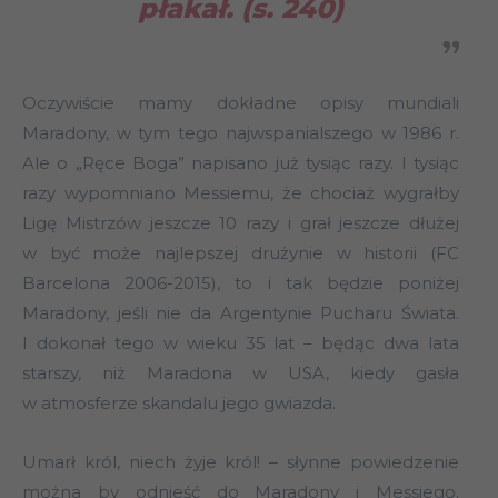
płakał. (s. 240)
Oczywiście mamy dokładne opisy mundiali
Maradony, w tym tego najwspanialszego w 1986 r.
Ale o „Ręce Boga” napisano już tysiąc razy. I tysiąc
razy wypomniano Messiemu, że chociaż wygrałby
Ligę Mistrzów jeszcze 10 razy i grał jeszcze dłużej
w być może najlepszej drużynie w historii (FC
Barcelona 2006-2015), to i tak będzie poniżej
Maradony, jeśli nie da Argentynie Pucharu Świata.
I dokonał tego w wieku 35 lat – będąc dwa lata
starszy, niż Maradona w USA, kiedy gasła
w atmosferze skandalu jego gwiazda.
Umarł król, niech żyje król! – słynne powiedzenie
można by odnieść do Maradony i Messiego.