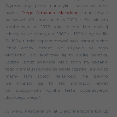
Wyniszczony przez narkotyki i wszelakie inne
używki
Diego Armando Maradona
zmarł chwilę
po swoich 60. urodzinach w 2020 r. Był wielkim
nieobecnym w 1978 roku, cztery lata później
zderzył się ze ścianą, a w 1986 r. i 1990 r. był wielki.
W 1994 r. miał zaprezentować swój ostatni taniec
(choć wtedy jeszcze nie używało się tego
określenia), ale skończyło się to wielką porażką.
Leszek Jarosz poświęcił wiele stron na opisanie
tego dramatu (powyżej zaledwie cząstka), ale wciąż
mamy tam sporo niejasności. Na pewno
nie musiało się to tak skończyć, nawet
po pozytywnym wyniku testu dopingowego
„Boskiego Diego”.
W wieku niespełna 34 lat Diego Maradona był już