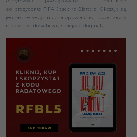
otrzymywał podziękowania i gratulacje
od prezydenta FIFA Josepha Blattera. Okazuje się
jednak, że wciąż można opowiedzieć nowe rzeczy
i podważyć dotychczas istniejące dogmaty.