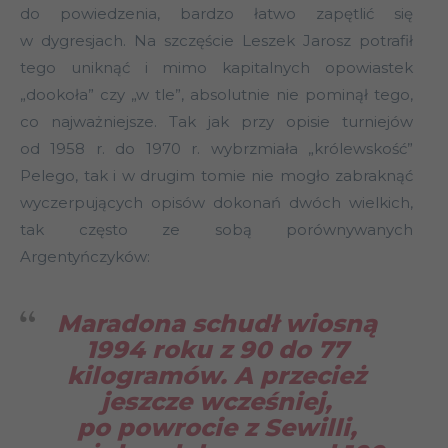
do powiedzenia, bardzo łatwo zapętlić się
w dygresjach. Na szczęście Leszek Jarosz potrafił
tego uniknąć i mimo kapitalnych opowiastek
„dookoła” czy „w tle”, absolutnie nie pominął tego,
co najważniejsze. Tak jak przy opisie turniejów
od 1958 r. do 1970 r. wybrzmiała „królewskość”
Pelego, tak i w drugim tomie nie mogło zabraknąć
wyczerpujących opisów dokonań dwóch wielkich,
tak często ze sobą porównywanych
Argentyńczyków:
Maradona schudł wiosną
1994 roku z 90 do 77
kilogramów. A przecież
jeszcze wcześniej,
po powrocie z Sewilli,