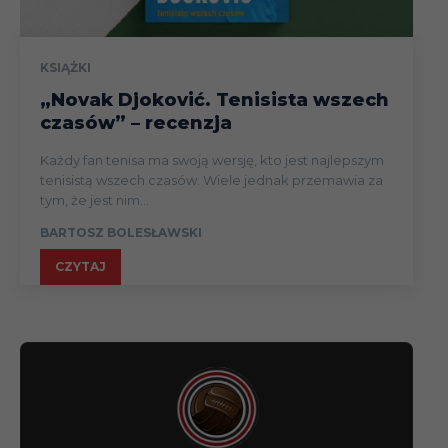
KSIĄŻKI
„Novak Djoković. Tenisista wszech
czasów” – recenzja
Każdy fan tenisa ma swoją wersję, kto jest najlepszym
tenisistą wszech czasów. Wiele jednak przemawia za
tym, że jest nim...
BARTOSZ BOLESŁAWSKI
CZYTAJ