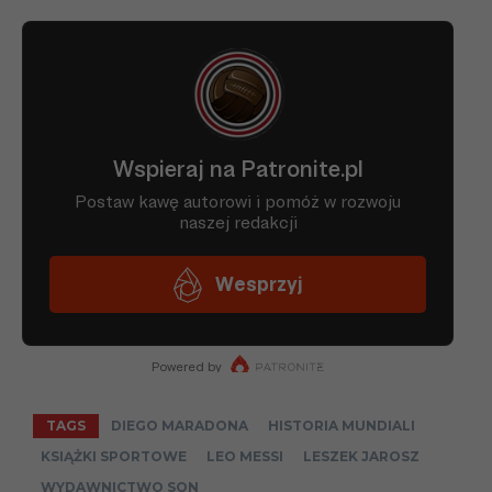
TAGS
DIEGO MARADONA
HISTORIA MUNDIALI
KSIĄŻKI SPORTOWE
LEO MESSI
LESZEK JAROSZ
WYDAWNICTWO SQN