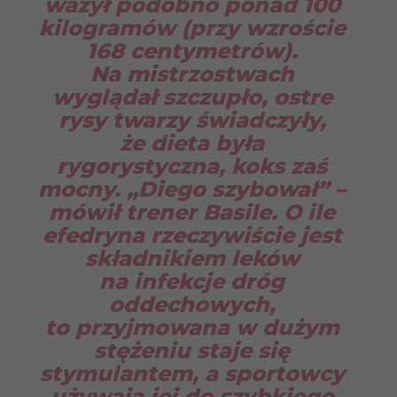
ważył podobno ponad 100
kilogramów (przy wzroście
168 centymetrów).
Na mistrzostwach
wyglądał szczupło, ostre
rysy twarzy świadczyły,
że dieta była
rygorystyczna, koks zaś
mocny. „Diego szybował” –
mówił trener Basile. O ile
efedryna rzeczywiście jest
składnikiem leków
na infekcje dróg
oddechowych,
to przyjmowana w dużym
stężeniu staje się
stymulantem, a sportowcy
używają jej do szybkiego