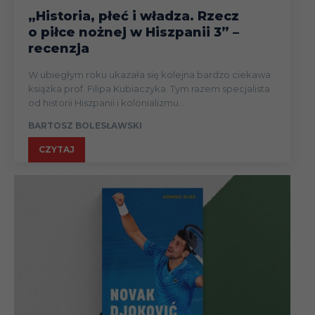
„Historia, płeć i władza. Rzecz
o piłce nożnej w Hiszpanii 3” –
recenzja
W ubiegłym roku ukazała się kolejna bardzo ciekawa
książka prof. Filipa Kubiaczyka. Tym razem specjalista
od historii Hiszpanii i kolonializmu...
BARTOSZ BOLESŁAWSKI
CZYTAJ