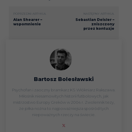
POPRZEDNI ARTYKUŁ
NASTĘPNY ARTYKUŁ
Alan Shearer –
Sebastian Deisler –
wspomnienie
zniszczony
przez kontuzje
Bartosz Bolesławski
Psychofan i zaoczny bramkarz KS Włókniarz Rakszawa.
Miłośnik niesamowitych historii futbolowych, jak
mistrzostwo Europy Greków w 2004 r. Zwolennik tezy,
że piłka nożna to najpoważniejsza spośród tych
niepoważnych rzeczy na świecie.