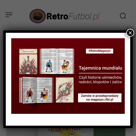
×
AKTUALNOŚCI
KSIĄŻKI
RECENZJA
„Historia Mundiali. Tom 2.
1978-2022” – recenzja