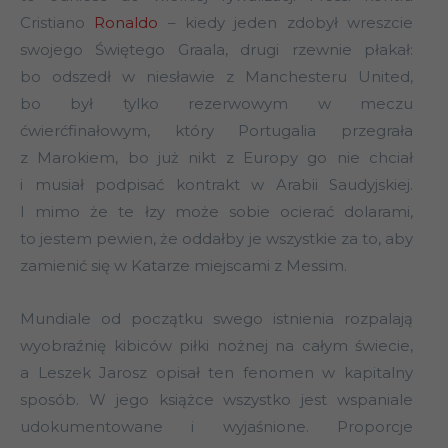
Cristiano
Ronaldo
– kiedy jeden zdobył wreszcie
swojego Świętego Graala, drugi rzewnie płakał:
bo odszedł w niesławie z Manchesteru United,
bo był tylko rezerwowym w meczu
ćwierćfinałowym, który Portugalia przegrała
z Marokiem, bo już nikt z Europy go nie chciał
i musiał podpisać kontrakt w Arabii Saudyjskiej.
I mimo że te łzy może sobie ocierać dolarami,
to jestem pewien, że oddałby je wszystkie za to, aby
zamienić się w Katarze miejscami z Messim.
Mundiale od początku swego istnienia rozpalają
wyobraźnię kibiców piłki nożnej na całym świecie,
a Leszek Jarosz opisał ten fenomen w kapitalny
sposób. W jego książce wszystko jest wspaniale
udokumentowane i wyjaśnione. Proporcje