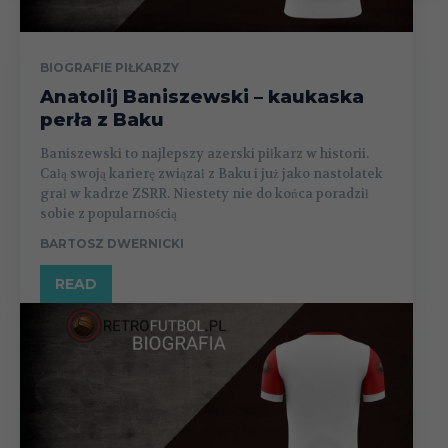
BIOGRAFIE PIŁKARZY
Anatolij Baniszewski – kaukaska
perła z Baku
Baniszewski to najlepszy azerski piłkarz w historii.
Całą swoją karierę związał z Baku i już jako nastolatek
grał w kadrze ZSRR. Niestety nie do końca poradził
sobie z popularnością
BARTOSZ DWERNICKI
READ