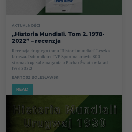
AKTUALNOŚCI
„Historia Mundiali. Tom 2. 1978-
2022” – recenzja
Recenzja drugiego tomu "Historii mundiali" Leszka
Jarosza. Dziennikarz TVP Sport na prawie 800
stronach opisał zmagania o Puchar Świata w latach
1978-2022!
BARTOSZ BOLESŁAWSKI
READ