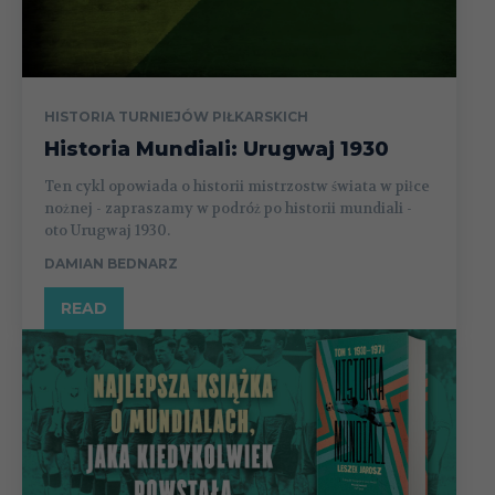
HISTORIA TURNIEJÓW PIŁKARSKICH
Historia Mundiali: Urugwaj 1930
Ten cykl opowiada o historii mistrzostw świata w piłce
nożnej - zapraszamy w podróż po historii mundiali -
oto Urugwaj 1930.
DAMIAN BEDNARZ
READ