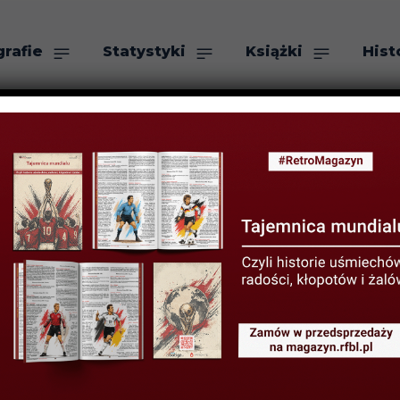
grafie
Statystyki
Książki
Hist
as
Szukaj
ajciekawiej jes
 recenzja