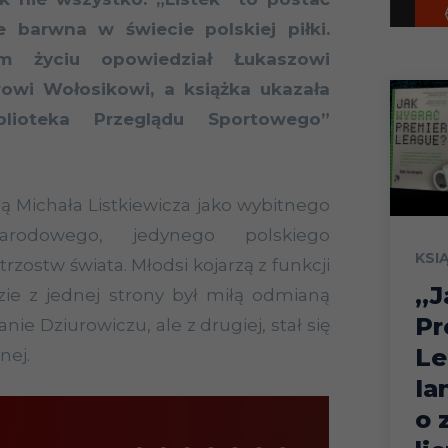
e barwna w świecie polskiej piłki.
 życiu opowiedział Łukaszowi
rowi Wołosikowi, a książka ukazała
lioteka Przeglądu Sportowego”
ją Michała Listkiewicza jako wybitnego
arodowego, jedynego polskiego
KSI
trzostw świata. Młodsi kojarzą z funkcji
„J
ie z jednej strony był miłą odmianą
Pr
ie Dziurowiczu, ale z drugiej, stał się
Le
nej.
Ia
o 