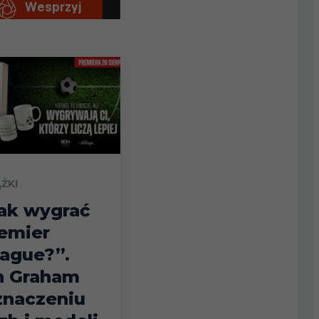
ĄŻKI
ak wygrać
emier
ague?”.
n Graham
znaczeniu