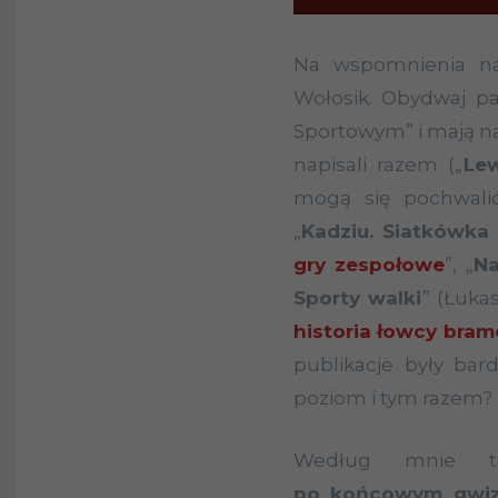
Na wspomnienia na
Wołosik. Obydwaj pa
Sportowym” i mają na
napisali razem („
Lew
mogą się pochwali
„
Kadziu. Siatkówka &
gry zespołowe
”, „
Na
Sporty walki
” (Łuka
historia łowcy bram
publikacje były bar
poziom i tym razem?
Według mnie t
po końcowym gwi