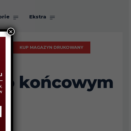
orie
Ekstra
×
KUP MAGAZYN DRUKOWANY
t po końcowym