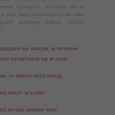
gdotki. Poznajemy wszystkie oblicza
, a przy okazji dowiadujemy się wiele
ściach polskiego futbolu. Choćby
:
OSZLIŚMY NA SPACER. W PEWNYM
ZIO ZATRZYMUJE SIĘ W LESIE.
SIU, TU GDZIEŚ MECZ GRAJĄ.
JAKI MECZ? W LESIE?
IEŻ SŁYSZĘ. IDZIEMY TAM!