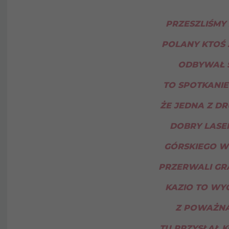
PRZESZLIŚMY 
POLANY KTOŚ 
ODBYWAŁ S
TO SPOTKANIE
ŻE JEDNA Z D
DOBRY LASEK
GÓRSKIEGO W
PRZERWALI GRA
KAZIO TO WYC
Z POWAŻNĄ 
TU PRZYSŁAŁ 