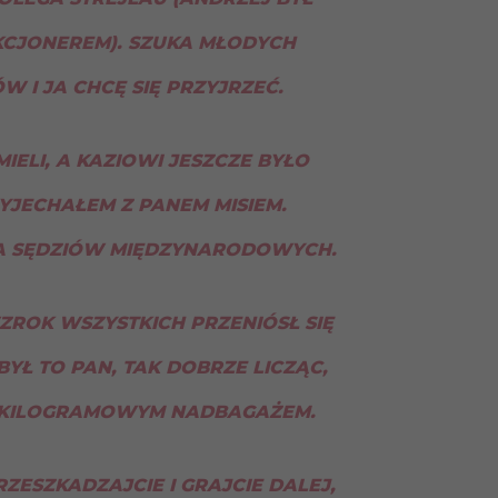
KCJONEREM). SZUKA MŁODYCH
W I JA CHCĘ SIĘ PRZYJRZEĆ.
IELI, A KAZIOWI JESZCZE BYŁO
ZYJECHAŁEM Z PANEM MISIEM.
KA SĘDZIÓW MIĘDZYNARODOWYCH.
ROK WSZYSTKICH PRZENIÓSŁ SIĘ
BYŁ TO PAN, TAK DOBRZE LICZĄC,
OKILOGRAMOWYM NADBAGAŻEM.
RZESZKADZAJCIE I GRAJCIE DALEJ,