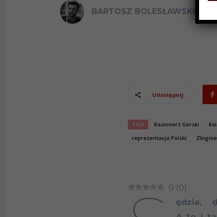
BARTOSZ BOLESŁAWSKI
2
Udostępnij
TAGI
Kazimierz Górski
Ks
reprezentacja Polski
Zbignie
0
(
0
)
ędzia, d
A to i t