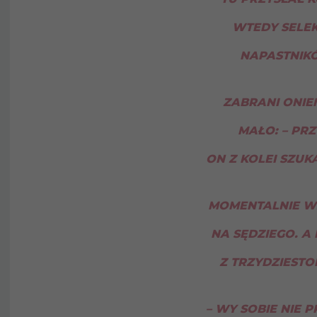
WTEDY SELE
NAPASTNIKÓ
ZABRANI ONIEM
MAŁO: – PR
ON Z KOLEI SZU
MOMENTALNIE WZ
NA SĘDZIEGO. A 
Z TRZYDZIEST
– WY SOBIE NIE P