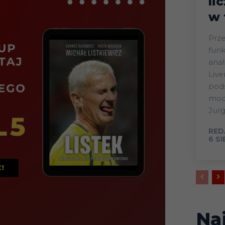
li
w 
Prze
funk
anal
Live
pods
mode
Jurg
RED
6 S
Na