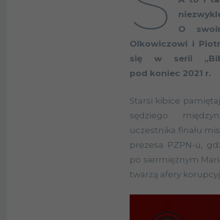
S
niezwykl
O swoim
Olkowiczowi i Piot
się w serii „Bib
pod koniec 2021 r.
Starsi kibice pamięta
sędziego międzyn
uczestnika finału mis
prezesa PZPN-u, gdz
po siermiężnym Marian
twarzą afery korupcyj