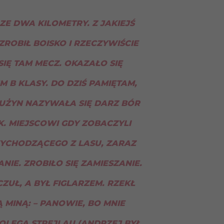
ZE DWA KILOMETRY. Z JAKIEJŚ
ZROBIŁ BOISKO I RZECZYWIŚCIE
IĘ TAM MECZ. OKAZAŁO SIĘ
M B KLASY. DO DZIŚ PAMIĘTAM,
RUŻYN NAZYWAŁA SIĘ DARZ BÓR
. MIEJSCOWI GDY ZOBACZYLI
YCHODZĄCEGO Z LASU, ZARAZ
NIE. ZROBIŁO SIĘ ZAMIESZANIE.
ZUŁ, A BYŁ FIGLARZEM. RZEKŁ
MINĄ: – PANOWIE, BO MNIE
KOLEGA STREJLAU (ANDRZEJ BYŁ