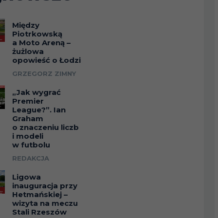
Między
Piotrkowską
a Moto Areną –
żużlowa
opowieść o Łodzi
GRZEGORZ ZIMNY
„Jak wygrać
Premier
League?”. Ian
Graham
o znaczeniu liczb
i modeli
w futbolu
REDAKCJA
Ligowa
inauguracja przy
Hetmańskiej –
wizyta na meczu
Stali Rzeszów