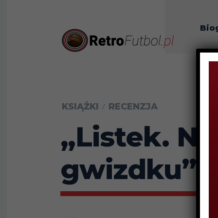
Bio
O n
KSIĄŻKI
RECENZJA
„Listek. N
gwizdku” –