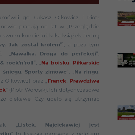
mówili go Łukasz Olkowicz i Piotr
nowie pracują od lat w „Przeglądzie
 swoim koncie już kilka książek. Jedną
y. Jak został królem
”), a poza tym
ć: „
Nawałka. Droga do perfekcji
”,
 rock’n’roll
”, „
Na boisku. Piłkarskie
 śniegu. Sporty zimowe
”, „
Na ringu.
sz Olkowicz) oraz „
Franek. Prawdziwa
ek
” (Piotr Wołosik). Ich dotychczasowe
dzo ciekawe. Czy udało się utrzymać
ak. „
Listek. Najciekawiej jest
zdku
” to książka napisana z polotem