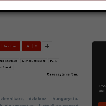
1 LUTEGO 2022
Facebook
X
iążki sportowe
Michał Listkiewicz
PZPN
w Boniek
Czas czytania:
5
m.
ziennikarz, działacz, hungarysta.
ak nie wszystko. „Listek” to postać