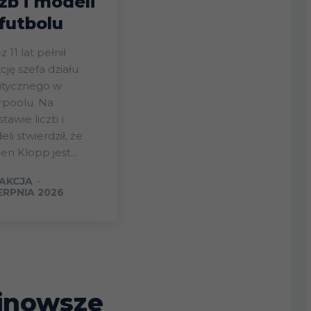
czb i modeli
futbolu
z 11 lat pełnił
cję szefa działu
itycznego w
rpoolu. Na
tawie liczb i
li stwierdził, że
en Klopp jest...
AKCJA
-
IERPNIA 2026
jnowsze