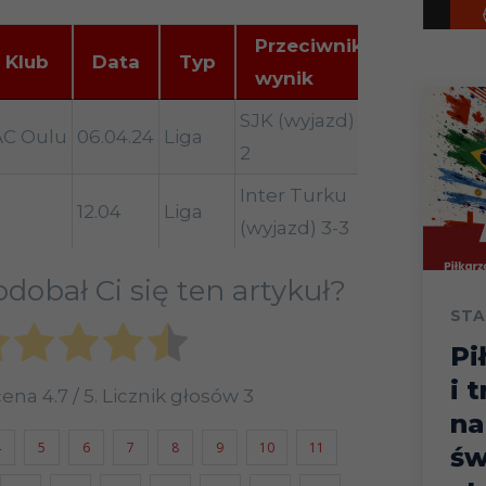
Przeciwnik,
Klub
Data
Typ
Uwagi
wynik
Klub
Data
Typ
Przeciwnik,
Uwagi
SJK (wyjazd) 1-
AC Oulu
06.04.24
Liga
11 minut
wynik
2
Inter Turku
12.04
Liga
9 minut
(wyjazd) 3-3
dobał Ci się ten artykuł?
STA
Pi
i 
ocena
4.7
/ 5. Licznik głosów
3
na
4
5
6
7
8
9
10
11
św