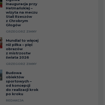
inauguracja przy
Hetmańskiej –
wizyta na meczu
Stali Rzeszów
z Chrobrym
Głogów
GRZEGORZ ZIMNY
Mundial to więcej
niż piłka – pięć
obrazów
z mistrzostw
świata 2026
GRZEGORZ ZIMNY
Budowa
obiektów
sportowych –
od koncepcji
do realizacji krok
po kroku
REDAKCJA