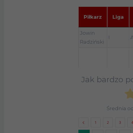
Piłkarz
Liga
Piłkarz
Liga
Jowin
I
Radziński
Jak bardzo po
Średnia 
1
2
3