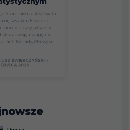
atystycznym
ostw świata
ża się szybkim krokiem.
 moment cały piłkarski
t skupi swoją uwagę na
dionach Kanady, Meksyku
IUSZ ŚWIERCZYŃSKI
-
ZERWCA 2026
jnowsze
Ligowa