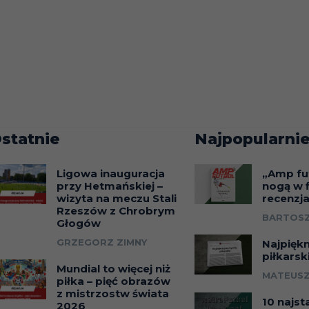
statnie
Najpopularnie
Ligowa inauguracja
„Amp fu
przy Hetmańskiej –
nogą w f
wizyta na meczu Stali
recenzj
Rzeszów z Chrobrym
BARTOSZ
Głogów
GRZEGORZ ZIMNY
Najpięk
piłkarsk
Mundial to więcej niż
MATEUSZ
piłka – pięć obrazów
z mistrzostw świata
10 najst
2026