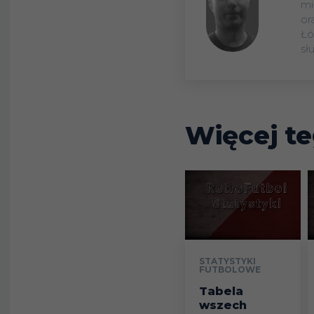
mi
or
Łó
sł
Więcej te
STATYSTYKI
FUTBOLOWE
Tabela
wszech