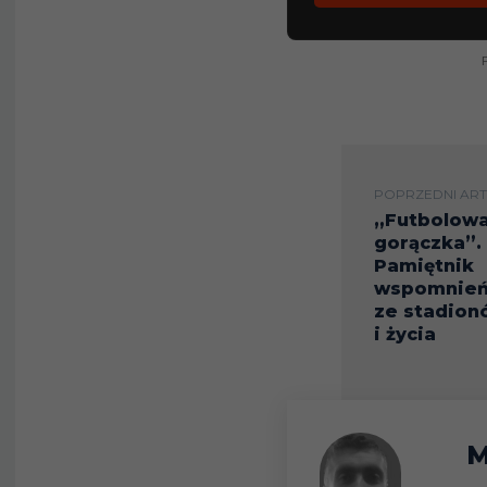
POPRZEDNI ART
„Futbolow
gorączka”.
Pamiętnik
wspomnie
ze stadion
i życia
M