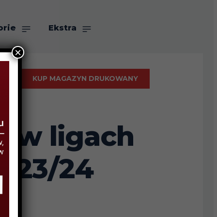
orie
Ekstra
×
KUP MAGAZYN DRUKOWANY
y w ligach
2023/24