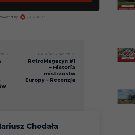
YKUŁ
NASTĘPNY ARTYKUŁ
a
RetroMagazyn #1
– Historia
mistrzostw
ń
Europy – Recenzja
ów
ariusz Chodała