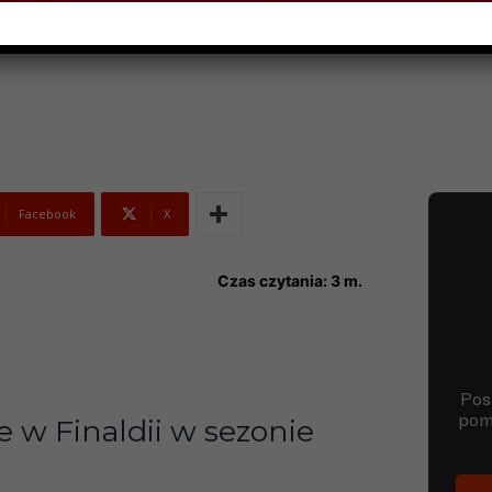
ERWCA 2024
Facebook
X
Czas czytania:
3
m.
e w Finaldii w sezonie