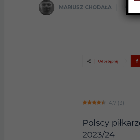
MARIUSZ CHODAŁA
13 CZ
Udostępnij
4.7
(
3
)
Polscy piłkarz
2023/24