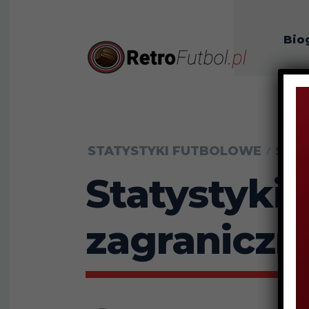
Bio
O n
STATYSTYKI FUTBOLOWE
STAT
Statystyki 
zagraniczn