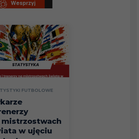
TYSTYKI FUTBOLOWE
łkarze
trenerzy
 mistrzostwach
iata w ujęciu