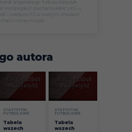
łośnik angielskiego futbolu,statystyk
az europejskich pucharów,kibic ŁKS-u
dź i Liverpool FC,w wolnych chwilach
uchacz różnej muzyki
go autora
STATYSTYKI
STATYSTYKI
FUTBOLOWE
FUTBOLOWE
Tabela
Tabela
wszech
wszech