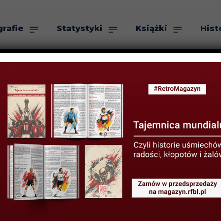
grafie
Statystyki
Książki
Hist
as
Szukaj
YSTYKI LIGOWE
STATYSTYKI PIŁKARZY
polskich piłkarz
ych w sezonie 