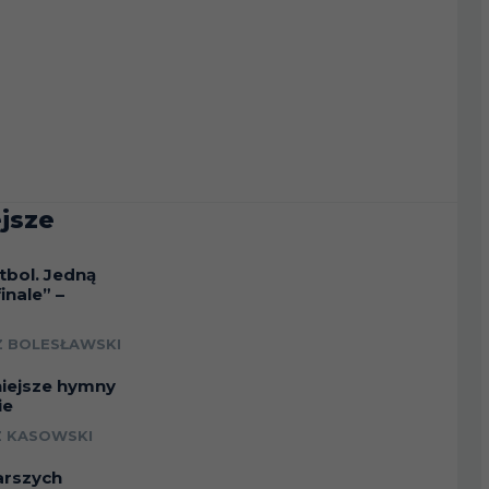
jsze
tbol. Jedną
inale” –
a
 BOLESŁAWSKI
niejsze hymny
ie
 KASOWSKI
arszych