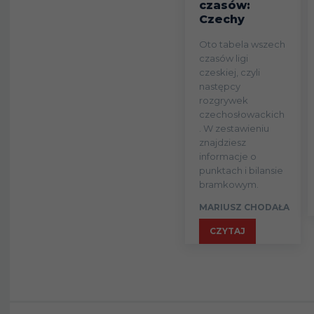
czasów:
Czechy
Oto tabela wszech
czasów ligi
czeskiej, czyli
następcy
rozgrywek
czechosłowackich
. W zestawieniu
znajdziesz
informacje o
punktach i bilansie
bramkowym.
MARIUSZ CHODAŁA
CZYTAJ