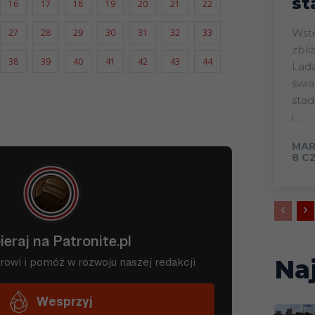
st
16
17
18
19
20
21
22
Wstęp Start mistrz
27
28
29
30
31
32
33
zbli
38
39
40
41
42
43
44
Lada
świa
sta
i...
MAR
8 C
Na