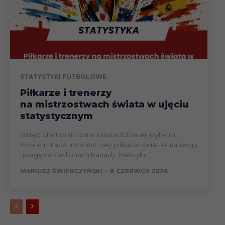
B
12.05
Liga
(
M
16.05
Liga
(
A
21.05
Liga
STATYSTYKI FUTBOLOWE
2
Piłkarze i trenerzy
N
na mistrzostwach świata w ujęciu
26.05
Liga
(
statystycznym
baraż
R
Wstęp Start mistrzostw świata zbliża się szybkim
31.05
o LKE
2
krokiem. Lada moment cały piłkarski świat skupi swoją
uwagę na stadionach Kanady, Meksyku i...
Mateusz
N
I
Brøndby IF
06.08.23
Liga
MARIUSZ ŚWIERCZYŃSKI
-
8 CZERWCA 2026
Kowalczyk
(
M
20.08
Liga
(