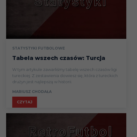
V
25.11
Liga
1
Liga
B
29.11
Mistrzów
(
(faza gr)
STATYSTYKI FUTBOLOWE
A
03.12
Liga
Tabela wszech czasów: Turcja
2
W tym artykule zawarliśmy tabelę wszech czasów ligi
Puchar
S
tureckiej. Z zestawienia dowiesz się, która z tureckich
06.12
(1/4)
(
drużyn jest najlepszą w historii.
Puchar
S
MARIUSZ CHODAŁA
09.12
(1/4)
(
CZYTAJ
Liga
G
12.12
Mistrzów
(
(faza gr)