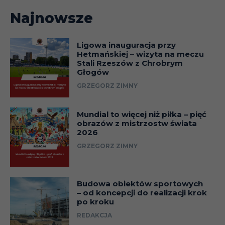
R
03.09
Liga
3
Najnowsze
A
17.09
Liga
Ligowa inauguracja przy
3
Hetmańskiej – wizyta na meczu
Stali Rzeszów z Chrobrym
Puchar
H
27.09
Głogów
(1/16)
(
GRZEGORZ ZIMNY
H
01.10
Liga
(
Mundial to więcej niż piłka – pięć
obrazów z mistrzostw świata
V
2026
08.10
Liga
0
GRZEGORZ ZIMNY
R
22.10
Liga
(
Budowa obiektów sportowych
N
– od koncepcji do realizacji krok
29.10
Liga
po kroku
(
REDAKCJA
Puchar
R