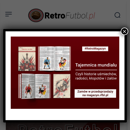
×
STATYSTYKI FUTBOLOWE
STATYSTYKI LIGOWE
STATYSTYKI PIŁKARZY
Statystyki polskich piłkarzy
w ligach zagranicznych w
sezonie 2023/24