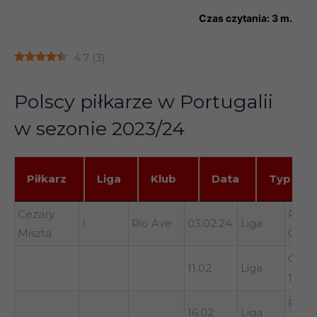
Czas czytania:
3
m.
4.7
(
3
)
Polscy piłkarze w Portugalii
w sezonie 2023/24
Piłkarz
Liga
Klub
Data
Typ
Piłkarz
Liga
Klub
Data
Typ
Prz
Cezary
Porto
I
Rio Ave
03.02.24
Liga
wy
Miszta
0-0
Casa 
11.02
Liga
1-0
Fama
16.02
Liga