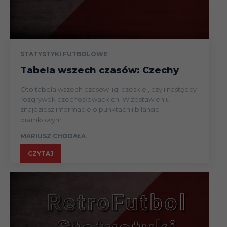
Benf
29.01
Liga
B (wy
Puchar
Spor
STATYSTYKI FUTBOLOWE
07.02
(1/4)
(dom
Tabela wszech czasów: Czechy
11.02
Liga
AVS (
Oto tabela wszech czasów ligi czeskiej, czyli następcy
Os B
rozgrywek czechosłowackich. W zestawieniu
17.02
Liga
znajdziesz informacje o punktach i bilansie
(dom
bramkowym.
Tond
MARIUSZ CHODAŁA
24.02
Liga
(wyja
CZYTAJ
Mafra
02.03
Liga
3
Olive
08.03
Liga
(dom)