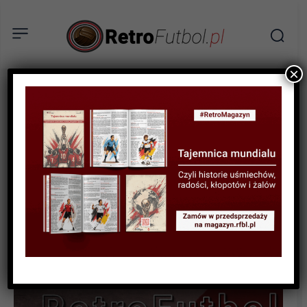
×
STATYSTYKI FUTBOLOWE
STATYSTYKI LIGOWE
STATYSTYKI PIŁKARZY
Statystyki polskich piłkarzy
w ligach zagranicznych w
sezonie 2023/24