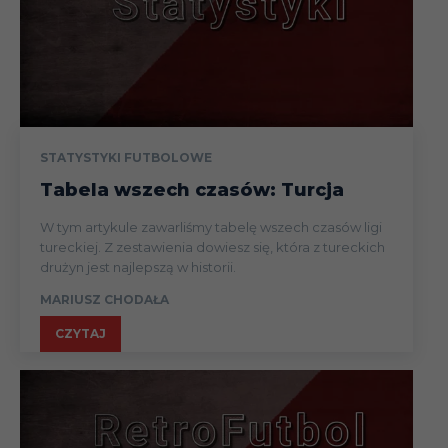
Mari
16.03
Liga
(wyja
Leixo
06.04
Liga
(wyja
Vilav
STATYSTYKI FUTBOLOWE
13.04
Liga
(dom)
Tabela wszech czasów: Turcja
Torr
20.04
Liga
W tym artykule zawarliśmy tabelę wszech czasów ligi
(wyja
tureckiej. Z zestawienia dowiesz się, która z tureckich
drużyn jest najlepszą w historii.
Penaf
25.04
Liga
MARIUSZ CHODAŁA
0-2
CZYTAJ
Feir
04.05
Liga
(wyja
Acad
13.05
Liga
Viseu