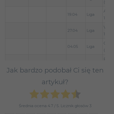
(wyja
Arou
19.04
Liga
1-1
Vizel
27.04
Liga
1-1
Guim
04.05
Liga
(dom)
Port
11.05
Liga
(wyja
Jak bardzo podobał Ci się ten
Benf
17.05
Liga
artykuł?
1-1
Puchar
Boavi
Paweł
II
UD Leiria
24.07.23
Ligi (1
(wyja
Kieszek
runda)
karne
Średnia ocena
4.7
/ 5. Licznik głosów
3