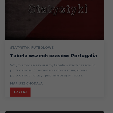
Santa
19.05
Liga
(wyja
STATYSTYKI FUTBOLOWE
Tabela wszech czasów: Portugalia
W tym artykule zawarliśmy tabelę wszech czasów ligi
portugalskiej. Z zestawienia dowiesz się, która z
portugalskich drużyn jest najlepszą w historii.
MARIUSZ CHODAŁA
CZYTAJ