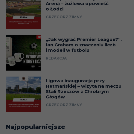
Areną – żużlowa opowieść
o Łodzi
GRZEGORZ ZIMNY
„Jak wygrać Premier League?”.
Ian Graham o znaczeniu liczb
i modeli w futbolu
REDAKCJA
Ligowa inauguracja przy
Hetmańskiej – wizyta na meczu
Stali Rzeszów z Chrobrym
Głogów
GRZEGORZ ZIMNY
Najpopularniejsze