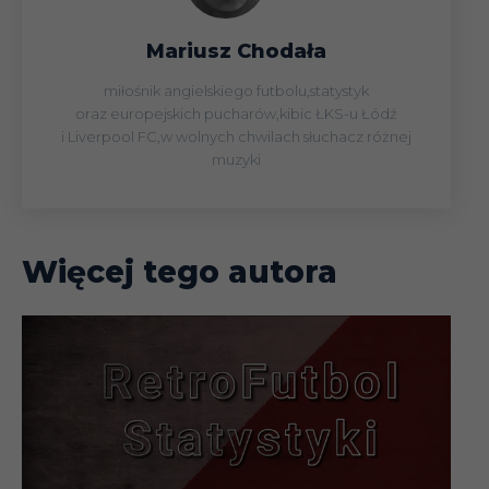
Mariusz Chodała
miłośnik angielskiego futbolu,statystyk
oraz europejskich pucharów,kibic ŁKS-u Łódź
i Liverpool FC,w wolnych chwilach słuchacz różnej
muzyki
Więcej tego autora