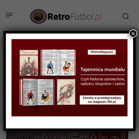
×
STATYSTYKI FUTBOLOWE
STATYSTYKI LIGOWE
STATYSTYKI PIŁKARZY
Statystyki polskich piłkarzy
w ligach zagranicznych w
sezonie 2023/24