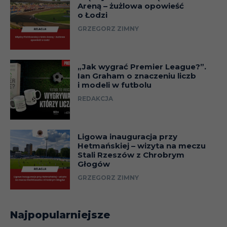
Areną – żużlowa opowieść
o Łodzi
GRZEGORZ ZIMNY
„Jak wygrać Premier League?”.
Ian Graham o znaczeniu liczb
i modeli w futbolu
REDAKCJA
Ligowa inauguracja przy
Hetmańskiej – wizyta na meczu
Stali Rzeszów z Chrobrym
Głogów
GRZEGORZ ZIMNY
Najpopularniejsze