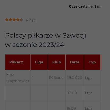
Czas czytania:
3
m.
4.7
(
3
)
Polscy piłkarze w Szwecji
w sezonie 2023/24
Pr
Piłkarz
Liga
Klub
Data
Typ
wy
Piłkarz
Liga
Klub
Data
Typ
Pr
Filip
Mal
I
IK Sirius
28.08.23
Liga
wy
Majchrowicz
1-3
Hal
02.09
Liga
(wyj
Varb
16.09
Liga