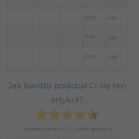
0
Varn
25.09
Liga
1-0
Dege
01.10
Liga
3-2
Goe
07.10
Liga
(wyj
Bro
21.10
Liga
(dom
Jak bardzo podobał Ci się ten
Ham
30.10
Liga
artykuł?
(wyj
Średnia ocena
4.7
/ 5. Licznik głosów
3