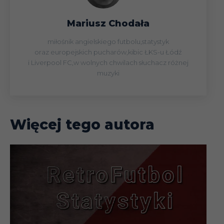
Mariusz Chodała
miłośnik angielskiego futbolu,statystyk
oraz europejskich pucharów,kibic ŁKS-u Łódź
i Liverpool FC,w wolnych chwilach słuchacz różnej
muzyki
Więcej tego autora