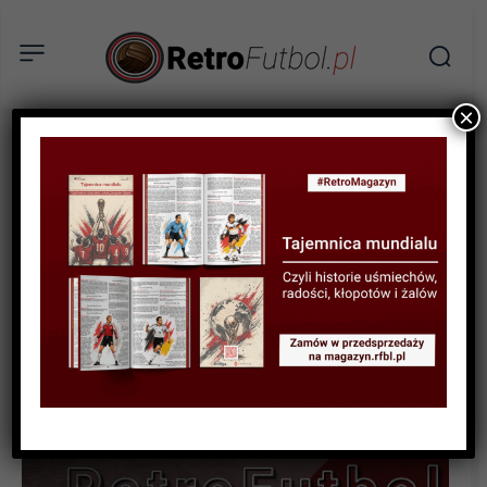
×
STATYSTYKI FUTBOLOWE
STATYSTYKI LIGOWE
STATYSTYKI PIŁKARZY
Statystyki polskich piłkarzy
w ligach zagranicznych w
sezonie 2023/24