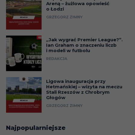
Areną – żużlowa opowieść
o Łodzi
GRZEGORZ ZIMNY
„Jak wygrać Premier League?”.
Ian Graham o znaczeniu liczb
i modeli w futbolu
REDAKCJA
Ligowa inauguracja przy
Hetmańskiej – wizyta na meczu
Stali Rzeszów z Chrobrym
Głogów
GRZEGORZ ZIMNY
Najpopularniejsze