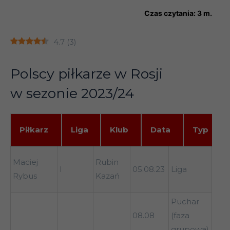
Czas czytania:
3
m.
4.7
(
3
)
Polscy piłkarze w Rosji
w sezonie 2023/24
Piłkarz
Liga
Klub
Data
Typ
Piłkarz
Liga
Klub
Data
Typ
Pr
Spa
Maciej
Rubin
w
I
05.08.23
Liga
Mos
Rybus
Kazań
1-4
Puchar
Lok
08.08
(faza
Mos
grupowa)
0-1