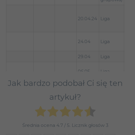
Lok
20.04.24
Liga
Mos
1-1
Zeni
24.04
Liga
2-0
29.04
Liga
Ural
CSK
06.05
Liga
(wyj
Jak bardzo podobał Ci się ten
FK 
11.05
Liga
(dom
artykuł?
19.05
Liga
Średnia ocena
4.7
/ 5. Licznik głosów
3
25.05
Liga
Socz