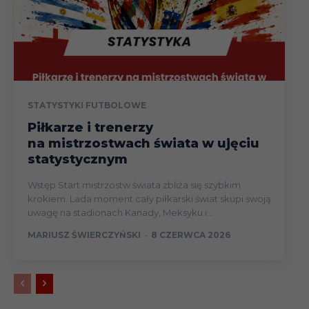
01.04
Liga
06.04
Liga
13.04
Liga
STATYSTYKI FUTBOLOWE
Piłkarze i trenerzy
20.04
Liga
na mistrzostwach świata w ujęciu
statystycznym
28.04
Liga
Wstęp Start mistrzostw świata zbliża się szybkim
krokiem. Lada moment cały piłkarski świat skupi swoją
uwagę na stadionach Kanady, Meksyku i...
12.05
Liga
MARIUSZ ŚWIERCZYŃSKI
-
8 CZERWCA 2026
19.05
Liga