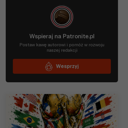
27.01
Liga
03.02
Liga
18.02
Liga
24.02
Liga
03.03
Liga
10.03
Liga
15.03
Liga