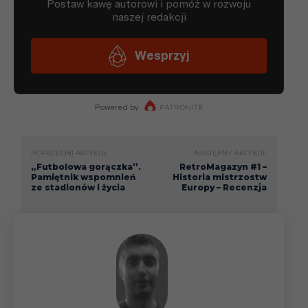
03.02
Liga
09.02
Liga
18.02
Liga
24.02
Liga
POPRZEDNI ARTYKUŁ
NASTĘPNY ARTYKUŁ
„Futbolowa gorączka”.
RetroMagazyn #1 –
Pamiętnik wspomnień
Historia mistrzostw
03.03
Liga
ze stadionów i życia
Europy – Recenzja
10.03
Liga
15.03
Liga