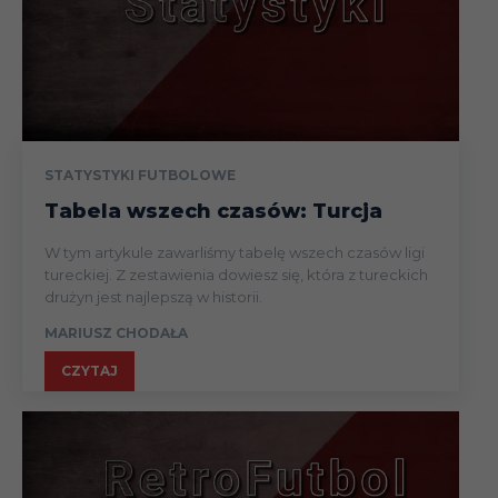
24.09
Liga
27.09
Liga
01.10
Liga
STATYSTYKI FUTBOLOWE
06.10
Liga
Tabela wszech czasów: Turcja
W tym artykule zawarliśmy tabelę wszech czasów ligi
23.10
Liga
tureckiej. Z zestawienia dowiesz się, która z tureckich
drużyn jest najlepszą w historii.
MARIUSZ CHODAŁA
30.10
Liga
CZYTAJ
26.11
Liga
02.12
Liga