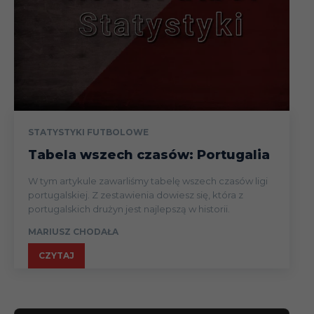
11.12
Liga
16.12
Liga
22.12
Liga
STATYSTYKI FUTBOLOWE
30.12
Liga
Tabela wszech czasów: Portugalia
W tym artykule zawarliśmy tabelę wszech czasów ligi
07.01.24
Liga
portugalskiej. Z zestawienia dowiesz się, która z
portugalskich drużyn jest najlepszą w historii.
MARIUSZ CHODAŁA
13.01
Liga
CZYTAJ
21.01
Liga