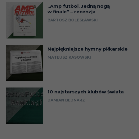
05.05
Liga
„Amp futbol. Jedną nogą
w finale” – recenzja
BARTOSZ BOLESŁAWSKI
12.05
Liga
20.05
Liga
Najpiękniejsze hymny piłkarskie
MATEUSZ KASOWSKI
26.05
Liga
Karol
Hellas
I
04.02.24
Liga
Świderski
Verona
10 najstarszych klubów świata
DAMIAN BEDNARZ
11.02
Liga
17.02
Liga