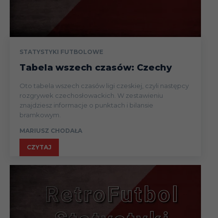
19.05
Liga
26.05
Liga
STATYSTYKI FUTBOLOWE
Iwo
I
Empoli
12.08.23
Puchar (1/
Tabela wszech czasów: Czechy
Kaczmarski
Oto tabela wszech czasów ligi czeskiej, czyli następcy
rozgrywek czechosłowackich. W zestawieniu
07.02.24
znajdziesz informacje o punktach i bilansie
bramkowym.
Sebastian
MARIUSZ CHODAŁA
I
Empoli
26.08
Liga
Walukiewicz
CZYTAJ
03.09
Liga
17.09
Liga