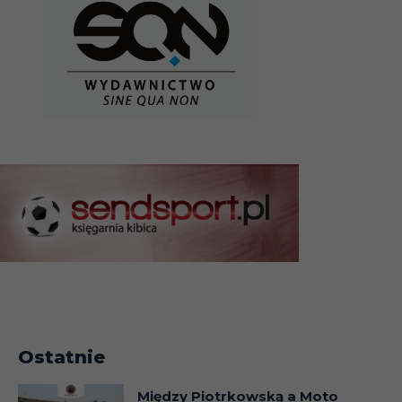
30.12
Liga
13.01
Liga
20.01
Liga
28.01
Liga
04.02
Liga
11.02
Liga
Ostatnie
17.02
Liga
Między Piotrkowską a Moto