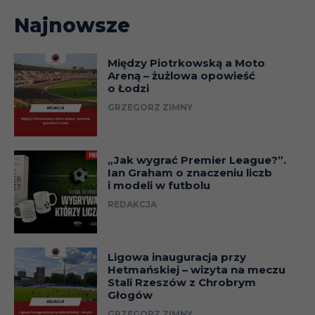
26.05
Liga
Najnowsze
Paweł
Hellas
I
12.08.23
Puchar (1/
Dawidowicz
Verona
Między Piotrkowską a Moto
Areną – żużlowa opowieść
o Łodzi
19.08
Liga
GRZEGORZ ZIMNY
26.08
Liga
„Jak wygrać Premier League?”.
Ian Graham o znaczeniu liczb
01.09
Liga
i modeli w futbolu
REDAKCJA
18.09
Liga
Ligowa inauguracja przy
23.09
Liga
Hetmańskiej – wizyta na meczu
Stali Rzeszów z Chrobrym
Głogów
27.09
Liga
GRZEGORZ ZIMNY