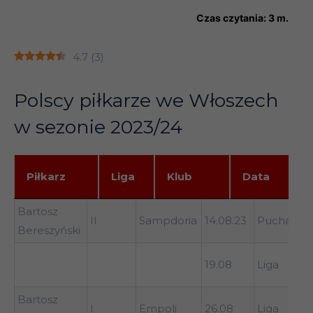
Czas czytania:
3
m.
4.7
(
3
)
Polscy piłkarze we Włoszech
w sezonie 2023/24
Piłkarz
Liga
Klub
Data
T
Piłkarz
Liga
Klub
Data
Typ
Bartosz
II
Sampdoria
14.08.23
Puchar (1/
Bereszyński
19.08
Liga
Bartosz
I
Empoli
26.08
Liga