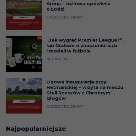
Areną – żużlowa opowieść
o Łodzi
23.02
Liga
GRZEGORZ ZIMNY
03.03
Liga
„Jak wygrać Premier League?”.
Ian Graham o znaczeniu liczb
17.03
Liga
i modeli w futbolu
REDAKCJA
01.04
Liga
07.04
Liga
Ligowa inauguracja przy
Hetmańskiej – wizyta na meczu
Stali Rzeszów z Chrobrym
Głogów
15.04
Liga
GRZEGORZ ZIMNY
27.04
Liga
Najpopularniejsze