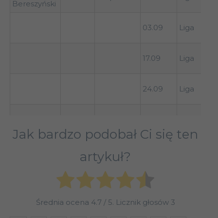
Bereszyński
03.09
Liga
17.09
Liga
24.09
Liga
01.10
Liga
Jak bardzo podobał Ci się ten
23.10
Liga
artykuł?
30.10
Liga
Średnia ocena
4.7
/ 5. Licznik głosów
3
06.11
Liga