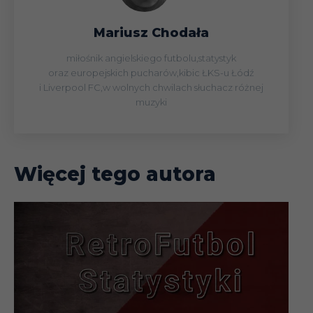
01.04
Liga
Mariusz Chodała
06.04
Liga
miłośnik angielskiego futbolu,statystyk
oraz europejskich pucharów,kibic ŁKS-u Łódź
i Liverpool FC,w wolnych chwilach słuchacz różnej
13.04
Liga
muzyki
20.04
Liga
Więcej tego autora
28.04
Liga
05.05
Liga
12.05
Liga