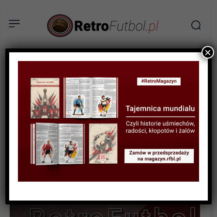
×
STATYSTYKI FUTBOLOWE
STATYSTYKI LIGOWE
STATYSTYKI PIŁKARZY
Statystyki polskich piłkarzy
w ligach zagranicznych w
sezonie 2023/24