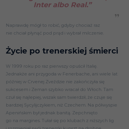
Inter albo Real.”
Naprawdę mógł to robić, gdyby chociaż raz
nie chciał płynąć pod prąd i wybrał milczenie.
Życie po trenerskiej śmierci
W 1999 roku po raz pierwszy opuścił Italię.
Jednakże ani przygoda w Fenerbache, ani wiele lat
później w Crvenej Zveździe nie zakończyła się
sukcesem i Zeman szybko wracał do Włoch. Tam
czuł się najlepiej, wszak sam twierdził, że czuje się
bardziej Sycylijczykiem, niż Czechem. Na półwyspie
Apenińskim był jednak banitą. Zepchnięto
go na margines. Tułał się po klubach z niższych lig
i rozmieniał swój trenerski kunszt na drobne.