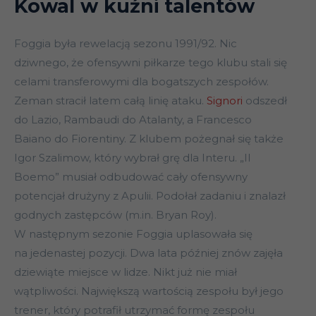
Kowal w kuźni talentów
Foggia była rewelacją sezonu 1991/92. Nic
dziwnego, że ofensywni piłkarze tego klubu stali się
celami transferowymi dla bogatszych zespołów.
Zeman stracił latem całą linię ataku.
Signori
odszedł
do Lazio, Rambaudi do Atalanty, a Francesco
Baiano do Fiorentiny. Z klubem pożegnał się także
Igor Szalimow, który wybrał grę dla Interu. „Il
Boemo” musiał odbudować cały ofensywny
potencjał drużyny z Apulii. Podołał zadaniu i znalazł
godnych zastępców (m.in. Bryan Roy).
W następnym sezonie Foggia uplasowała się
na jedenastej pozycji. Dwa lata później znów zajęła
dziewiąte miejsce w lidze. Nikt już nie miał
wątpliwości. Największą wartością zespołu był jego
trener, który potrafił utrzymać formę zespołu