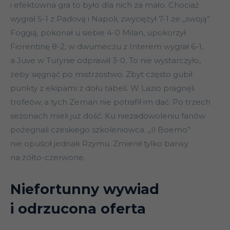
i efektowna gra to było dla nich za mało. Chociaż
wygrał 5-1 z Padovą i Napoli, zwyciężył 7-1 ze „swoją”
Foggią, pokonał u siebie 4-0 Milan, upokorzył
Fiorentinę 8-2, w dwumeczu z Interem wygrał 6-1,
a Juve w Turynie odprawił 3-0. To nie wystarczyło,
żeby sięgnąć po mistrzostwo. Zbyt często gubił
punkty z ekipami z dołu tabeli. W Lazio pragnęli
trofeów, a tych Zeman nie potrafił im dać. Po trzech
sezonach mieli już dość. Ku niezadowoleniu fanów
pożegnali czeskiego szkoleniowca. „Il Boemo”
nie opuścił jednak Rzymu. Zmienił tylko barwy
na żółto-czerwone.
Niefortunny wywiad
i odrzucona oferta