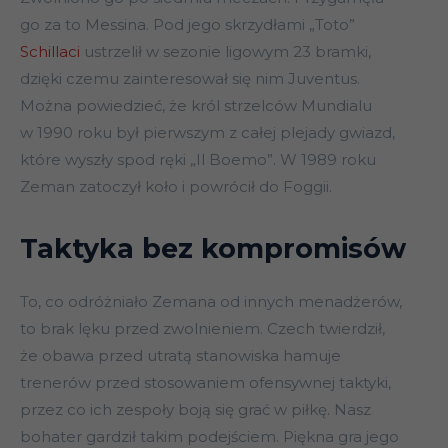
go za to Messina. Pod jego skrzydłami „Toto”
Schillaci
ustrzelił w sezonie ligowym 23 bramki,
dzięki czemu zainteresował się nim Juventus.
Można powiedzieć, że król strzelców Mundialu
w 1990 roku był pierwszym z całej plejady gwiazd,
które wyszły spod ręki „Il Boemo”. W 1989 roku
Zeman zatoczył koło i powrócił do Foggii.
Taktyka bez kompromisów
To, co odróżniało Zemana od innych menadżerów,
to brak lęku przed zwolnieniem. Czech twierdził,
że obawa przed utratą stanowiska hamuje
trenerów przed stosowaniem ofensywnej taktyki,
przez co ich zespoły boją się grać w piłkę. Nasz
bohater gardził takim podejściem. Piękna gra jego