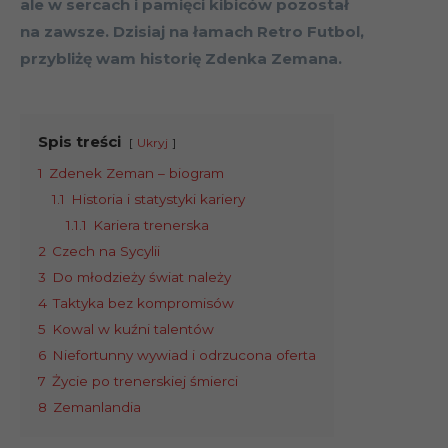
ale w sercach i pamięci kibiców pozostał
na zawsze. Dzisiaj na łamach Retro Futbol,
przybliżę wam historię Zdenka Zemana.
Spis treści
Ukryj
1
Zdenek Zeman – biogram
1.1
Historia i statystyki kariery
1.1.1
Kariera trenerska
2
Czech na Sycylii
3
Do młodzieży świat należy
4
Taktyka bez kompromisów
5
Kowal w kuźni talentów
6
Niefortunny wywiad i odrzucona oferta
7
Życie po trenerskiej śmierci
8
Zemanlandia