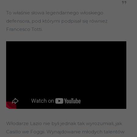
To właśnie słowa legendarnego włoskiego
defensora, pod którymi podpisał się również
Francesco Totti.
Włodarze Lazio nie byli jednak tak wyrozumiali, jak
Casillo we Foggii. Wynajdowanie młodych talentów