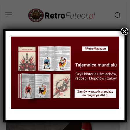
×
BIOGRAFIE PIŁKARZY
Zdenek Zeman – geniusz
bez trofeów