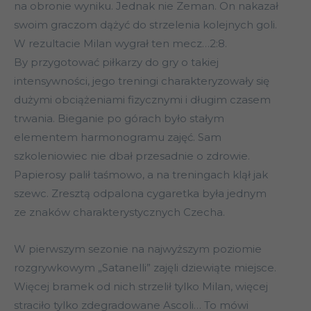
na obronie wyniku. Jednak nie Zeman. On nakazał
swoim graczom dążyć do strzelenia kolejnych goli.
W rezultacie Milan wygrał ten mecz…2:8.
By przygotować piłkarzy do gry o takiej
intensywności, jego treningi charakteryzowały się
dużymi obciążeniami fizycznymi i długim czasem
trwania. Bieganie po górach było stałym
elementem harmonogramu zajęć. Sam
szkoleniowiec nie dbał przesadnie o zdrowie.
Papierosy palił taśmowo, a na treningach klął jak
szewc. Zresztą odpalona cygaretka była jednym
ze znaków charakterystycznych Czecha.
W pierwszym sezonie na najwyższym poziomie
rozgrywkowym „Satanelli” zajęli dziewiąte miejsce.
Więcej bramek od nich strzelił tylko Milan, więcej
straciło tylko zdegradowane Ascoli… To mówi