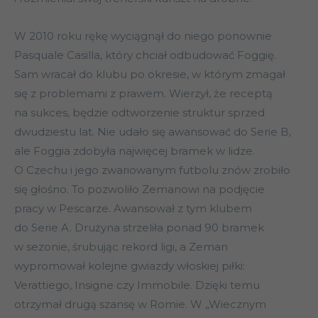
W 2010 roku rękę wyciągnął do niego ponownie
Pasquale Casilla, który chciał odbudować Foggię.
Sam wracał do klubu po okresie, w którym zmagał
się z problemami z prawem. Wierzył, że receptą
na sukces, będzie odtworzenie struktur sprzed
dwudziestu lat. Nie udało się awansować do Serie B,
ale Foggia zdobyła najwięcej bramek w lidze.
O Czechu i jego zwariowanym futbolu znów zrobiło
się głośno. To pozwoliło Zemanowi na podjęcie
pracy w Pescarze. Awansował z tym klubem
do Serie A. Drużyna strzeliła ponad 90 bramek
w sezonie, śrubując rekord ligi, a Zeman
wypromował kolejne gwiazdy włoskiej piłki:
Verattiego, Insigne czy Immobile. Dzięki temu
otrzymał drugą szansę w Romie. W „Wiecznym