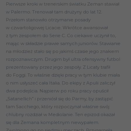
Pierwsze kroki w trenerskim światku Zeman stawiał
w Palermo. Trenował tam drużyny do lat 12.
Przełom stanowiło otrzymanie posady
w czwartoligowej Licacie. Wkrótce awansował
z tym zespołem do Serie C. Co ciekawe uczynił to,
mając w składzie prawie samych juniorów. Stawianie
na młodzież stało się po jakimś czasie jego znakiem
rozpoznawczym. Drugim był ultra ofensywny futbol
prezentowany przez jego zespoły. Z Licaty trafił
do Foggi. To właśnie dzięki pracy w tym klubie miała
o nim usłyszeć cała Italia. Do ekipy z Apulii zaliczył
dwa podejścia. Najpierw po roku pracy opuścił
„Satanellich” i przeniósł się do Parmy, by zastąpić
tam Sacchiego, który rozpoczynał właśnie swój
chlubny rozdział w Mediolanie. Ten epizod okazał
się dla Zemana kompletnym niewypałem.
Zwolniono go po siedmiu meczach. Przygarnęła