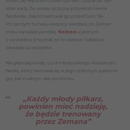
wówczas reprezentowali rzymian. Dostał do ręki
silne karty. Ze swojej ojczyzny przywiózł Pavela
Nedveda. Zakontraktował go przed Euro ’96.
Po tamtym turnieju wszyscy wiedzieli, że Zeman
znów wynalazł perełkę.
Nedved
w jednym
z wywiadów przyznał, że to właśnie rodakowi
zawdzięcza wszystko.
Na głęboką wodę rzucił młodziutkiego Alessandro
Nestę, który hartował się w jego szalonym systemie
gry, tak trudnym dla obrońców.
„Każdy młody piłkarz,
powinien mieć nadzieję,
że będzie trenowany
przez Zemana”