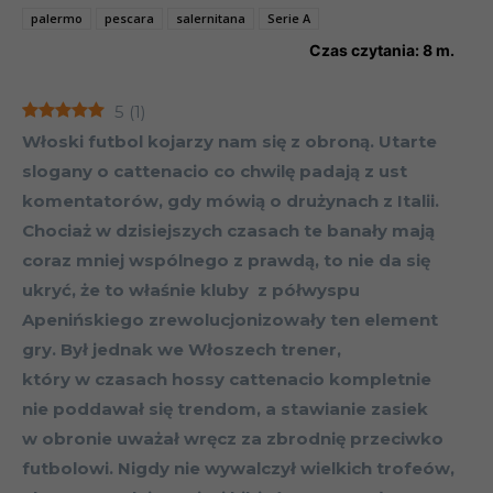
palermo
pescara
salernitana
Serie A
Czas czytania:
8
m.
5
(
1
)
Włoski futbol kojarzy nam się z obroną. Utarte
slogany o cattenacio co chwilę padają z ust
komentatorów, gdy mówią o drużynach z Italii.
Chociaż w dzisiejszych czasach te banały mają
coraz mniej wspólnego z prawdą, to nie da się
ukryć, że to właśnie kluby z półwyspu
Apenińskiego zrewolucjonizowały ten element
gry. Był jednak we Włoszech trener,
który w czasach hossy cattenacio kompletnie
nie poddawał się trendom, a stawianie zasiek
w obronie uważał wręcz za zbrodnię przeciwko
futbolowi. Nigdy nie wywalczył wielkich trofeów,