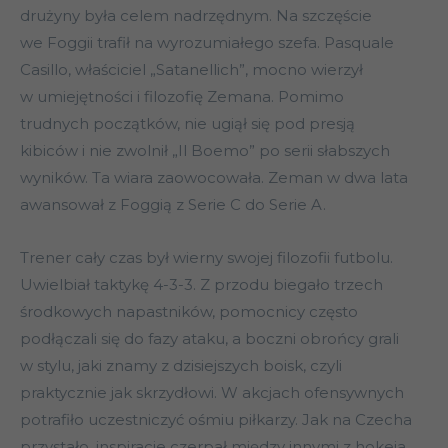
drużyny była celem nadrzędnym. Na szczęście
we Foggii trafił na wyrozumiałego szefa. Pasquale
Casillo, właściciel „Satanellich”, mocno wierzył
w umiejętności i filozofię Zemana. Pomimo
trudnych początków, nie ugiął się pod presją
kibiców i nie zwolnił „Il Boemo” po serii słabszych
wyników. Ta wiara zaowocowała. Zeman w dwa lata
awansował z Foggią z Serie C do Serie A.
Trener cały czas był wierny swojej filozofii futbolu.
Uwielbiał taktykę 4-3-3. Z przodu biegało trzech
środkowych napastników, pomocnicy często
podłączali się do fazy ataku, a boczni obrońcy grali
w stylu, jaki znamy z dzisiejszych boisk, czyli
praktycznie jak skrzydłowi. W akcjach ofensywnych
potrafiło uczestniczyć ośmiu piłkarzy. Jak na Czecha
przystało, inspiracje czerpał między innymi z hokeja