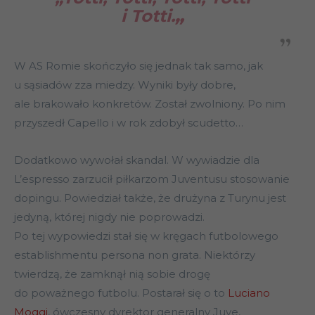
i Totti.
„
W AS Romie skończyło się jednak tak samo, jak
u sąsiadów zza miedzy. Wyniki były dobre,
ale brakowało konkretów. Został zwolniony. Po nim
przyszedł Capello i w rok zdobył scudetto…
Dodatkowo wywołał skandal. W wywiadzie dla
L’espresso zarzucił piłkarzom Juventusu stosowanie
dopingu. Powiedział także, że drużyna z Turynu jest
jedyną, której nigdy nie poprowadzi.
Po tej wypowiedzi stał się w kręgach futbolowego
establishmentu persona non grata. Niektórzy
twierdzą, że zamknął nią sobie drogę
do poważnego futbolu. Postarał się o to
Luciano
Moggi
, ówczesny dyrektor generalny Juve,