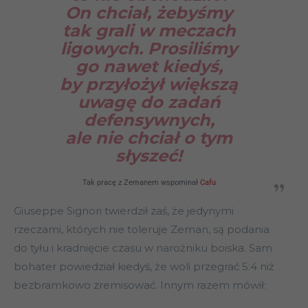
On chciał, żebyśmy
tak grali w meczach
ligowych. Prosiliśmy
go nawet kiedyś,
by przyłożył większą
uwagę do zadań
defensywnych,
ale nie chciał o tym
słyszeć!
Tak pracę z Zemanem wspominał
Cafu
Giuseppe Signori twierdził zaś, że jedynymi
rzeczami, których nie toleruje Zeman, są podania
do tyłu i kradnięcie czasu w narożniku boiska. Sam
bohater powiedział kiedyś, że woli przegrać 5:4 niż
bezbramkowo zremisować. Innym razem mówił: