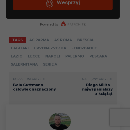
TAGS
AC PARMA
AS ROMA
BRESCIA
CAGLIARI
CRVENA ZVEZDA
FENERBAHCE
LAZIO
LECCE
NAPOLI
PALERMO
PESCARA
SALERNITANA
SERIE A
POPRZEDNI ARTYKUŁ
NASTĘPNY ARTYKUŁ
Bela Guttmann –
Diego Milito –
człowiek naznaczony
najwspanialszy
z książąt