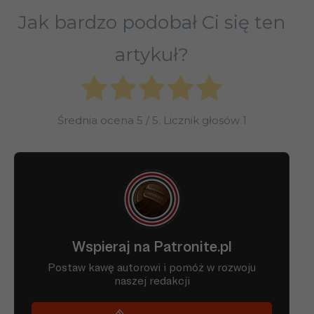
Jak bardzo podobał Ci się ten
artykuł?
Średnia ocena
5
/ 5. Licznik głosów
1