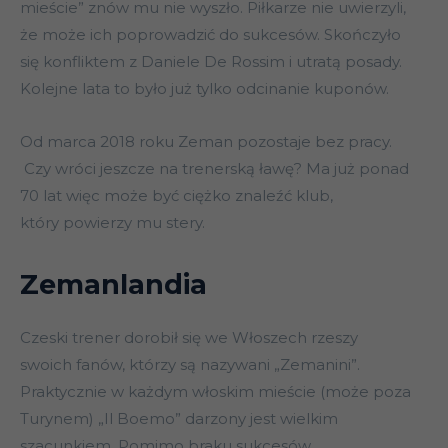
mieście” znów mu nie wyszło. Piłkarze nie uwierzyli,
że może ich poprowadzić do sukcesów. Skończyło
się konfliktem z Daniele De Rossim i utratą posady.
Kolejne lata to było już tylko odcinanie kuponów.
Od marca 2018 roku Zeman pozostaje bez pracy.
Czy wróci jeszcze na trenerską ławę? Ma już ponad
70 lat więc może być ciężko znaleźć klub,
który powierzy mu stery.
Zemanlandia
Czeski trener dorobił się we Włoszech rzeszy
swoich fanów, którzy są nazywani „Zemanini”.
Praktycznie w każdym włoskim mieście (może poza
Turynem) „Il Boemo” darzony jest wielkim
szacunkiem. Pomimo braku sukcesów