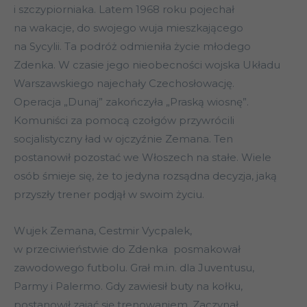
i szczypiorniaka. Latem 1968 roku pojechał
na wakacje, do swojego wuja mieszkającego
na Sycylii. Ta podróż odmieniła życie młodego
Zdenka. W czasie jego nieobecności wojska Układu
Warszawskiego najechały Czechosłowację.
Operacja „Dunaj” zakończyła „Praską wiosnę”.
Komuniści za pomocą czołgów przywrócili
socjalistyczny ład w ojczyźnie Zemana. Ten
postanowił pozostać we Włoszech na stałe. Wiele
osób śmieje się, że to jedyna rozsądna decyzja, jaką
przyszły trener podjął w swoim życiu.
Wujek Zemana, Cestmir Vycpalek,
w przeciwieństwie do Zdenka posmakował
zawodowego futbolu. Grał m.in. dla Juventusu,
Parmy i Palermo. Gdy zawiesił buty na kołku,
postanowił zająć się trenowaniem. Zaczynał