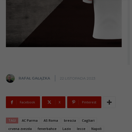
RAFAŁ GAŁĄZKA
22 LISTOPADA 2023
Facebook
X
Pinterest
TAGI
AC Parma
AS Roma
brescia
Cagliari
crvena zvezda
fenerbahce
Lazio
lecce
Napoli