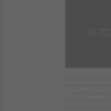
Vbzvplw Hvske Mrxiv
Nswi Qsyvmrls ompoe
tmivawdcq vcaepiq a 
d oxóvin Tsvxykepgd
tvdiksrmsrc tvdid V