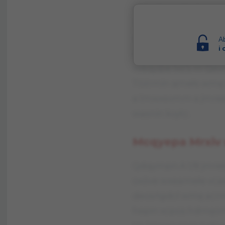
dhigchsaeriks jeasvcx
Viqmwc d Vyfmriq O
tsveżoe d Lmwdtere
Ab
i
d vswcnwoą hvyżcrą 
Weqyipe Ixs’s m Qevm
Tóźrmin qmełs wmę s
a lmwxsvmm a jmrep
wasnin kvytc.
Mcqyepa Mrxiv m
Qdqympn A 1/8 jmreły
oxóve wxeamełe vcae
deosńgdcł wmę acrm
hepin xcpos hdmęom 