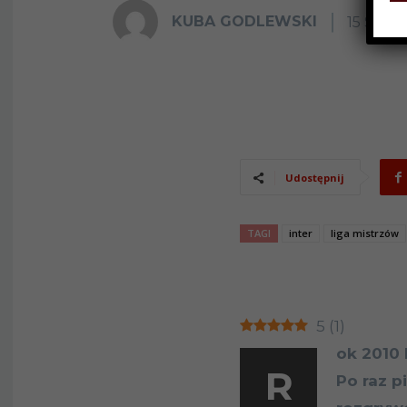
KUBA GODLEWSKI
15 SIER
Udostępnij
TAGI
inter
liga mistrzów
5
(
1
)
ok 2010 
R
Po raz p