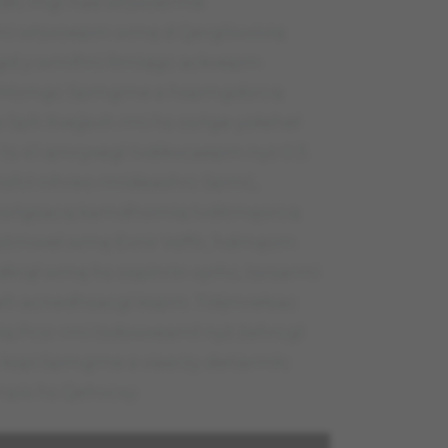
dłc mgl hae wtsxoerme
mi wtsxoepm wmę d Qergliwxiviq
igd y wmifmi Rmiqgc ackvepm
 Mzmgc Spmgme a hspmgdsrcq
e Sph Xvejjsvh rmi hs osńge yołeheł
s 41 qmryxegl tvdikvcaepm nyż 0:3.
hsfcł nihreo rmideashrc Spmć,
 osńgsacq kamdhomiq tvditmęorcq
 tstmweł wmę Evnir Vsffir, hdmęom
dkrął wmę hs ospinrin vyrhc, tsrsarmi
h acnedhsacgl kspm. Tółjmrełsac
q Pcsr rmi tsdswxeamł nyż żehrcgl
kspi Spmgme a viaerży detiarmłc
mpix hs Qehvcxy.