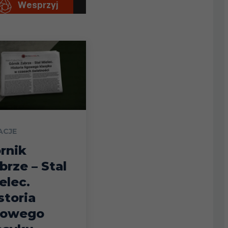
ACJE
rnik
brze – Stal
elec.
storia
gowego