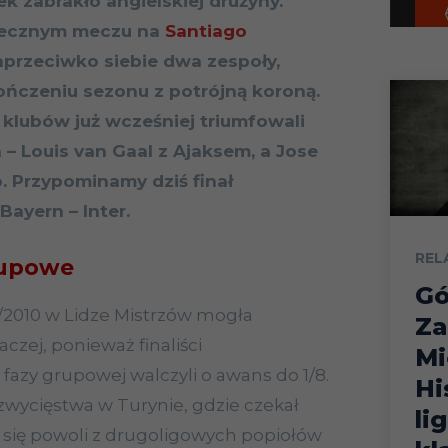
k zabrakło angielskiej drużyny.
ecznym meczu na
Santiago
aprzeciwko siebie dwa zespoły,
ończeniu sezonu z potrójną koroną.
u klubów już wcześniej triumfowali
– Louis van Gaal z Ajaksem, a Jose
. Przypominamy dziś finał
ayern – Inter.
REL
rupowe
Gó
/2010 w Lidze Mistrzów mogła
Za
czej, ponieważ finaliści
Mi
i fazy grupowej walczyli o awans do 1/8.
Hi
wycięstwa w Turynie, gdzie czekał
li
 się powoli z drugoligowych popiołów