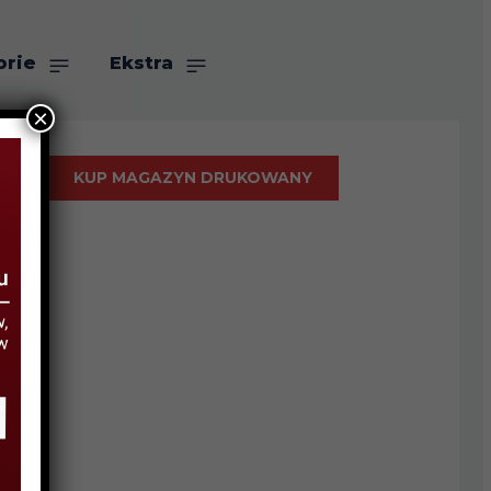
orie
Ekstra
×
KUP MAGAZYN DRUKOWANY
m