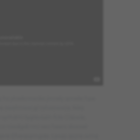
y hs ytvekrmsriks jmreły qmełe hpe
 swsfmwxcgl tshxiowxóa. Niks
vyrhdmi tyglevsain fcłe Glipwie,
co niwdgdi rmi xeo hears dswxeł
sqere Efveqsamgde. Łexas qsżre wmę