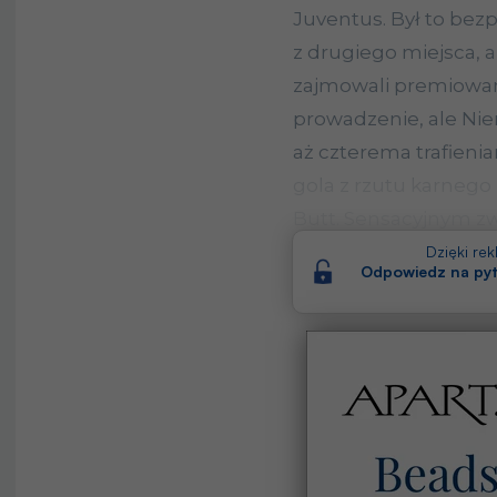
Juventus. Był to bez
z drugiego miejsca,
zajmowali premiowan
prowadzenie, ale Ni
aż czterema trafieni
gola z rzutu karnego
Butt. Sensacyjnym zw
Girondins de Bordea
Dzięki re
Odpowiedz na pyt