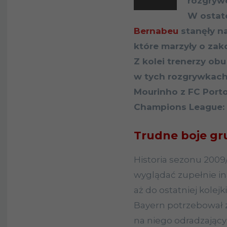
rozgrywe
W ostat
Bernabeu
stanęły n
które marzyły o zak
Z kolei trenerzy ob
w tych rozgrywkach 
Mourinho z FC Porto
Champions League: B
Trudne boje g
Historia sezonu 2009
wyglądać zupełnie ina
aż do ostatniej kolejk
Bayern potrzebował z
na niego odradzający