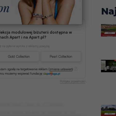
Na
lekcja modułowej biżuterii dostępna w
nach Apart i na Apart.pl?
 na pytanie wynika z reklamy powyżej.
Gold Collection
Pearl Collection
ażam zgodę na targetowanie reklam
(
zmiana ustawień
)
aniu możemy wspierać fundację
Polityka prywatności
hdmiaeri niwx xs, żi tvsfpiqc
 qmeł Mrxiv, khdmi acvewxeł re nin