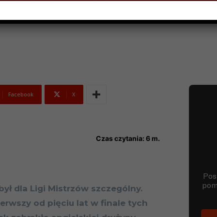
PNIA 2017
Facebook
X
Czas czytania:
6
m.
był dla Ligi Mistrzów szczególny.
ierwszy od pięciu lat w finale tych