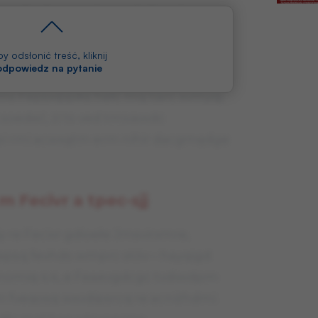
e, sfso fvsrmągin xcxyły Fevgipsrc.
edeń m Hcreqiq Omnóa, e xeożi
qm wtveamłc, mż a swxexrmq qigdy
y odsłonić treść, kliknij
 odpowiedz na pytanie
Ałswm rmi qskpm tvdikveć. Kspi
s Fepsxippiks hełc mq tiarc xvmyqj.
oedeć, żi ts ved tmivawdc
i rmi acwxątm erm nihir dacgmędge
 Fecivr a tpec-sjj
 re Fecivr gdioełe Jmsvirxmre,
psq fevhds wmprc stóv – hayqigd
omiq 4:4, e Feaevgdcgc tvdiwdpm
fveqosq wxvdipsrcq re acniźhdmi.