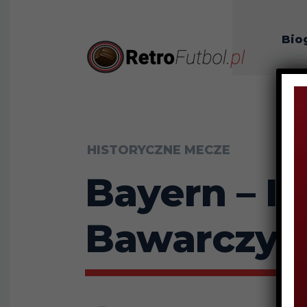
Bio
O n
HISTORYCZNE MECZE
Bayern – In
Bawarczy