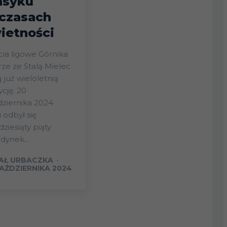
asyku
czasach
ietności
cia ligowe Górnika
ze ze Stalą Mielec
 już wieloletnią
ycję. 20
ziernika 2024
 odbył się
dziesiąty piąty
dynek...
AŁ URBACZKA
-
PAŹDZIERNIKA 2024