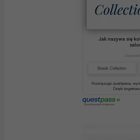
Jak nazywa się ko
salo
Odpowiedź
Beads Collection
Rozwiązując questpassa, wyr
Dzięki targetow
Jsbztsu Hswcć rmiwts
d eaerwiq a kvytmi J