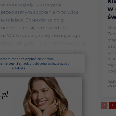
kl
pośredni pojedynek o wyjście
w 
 a przed samym spotkaniem to Włosi
św
e miejsce. Gospodarze objęli
emcom udało się odpowiedzieć
Star
Zabr
ami. Warto dodać, że wyrównującego
mają
 zdobył dla gości… bramkarz Hans-Jörg
trad
ycięzcą grupy okazało się francuskie
paźd
ux.
roku
klamom możesz czytać za darmo.
anie poniżej
, żeby odsłonić dalszą część
pięć
artykułu.
poje
RAF
25 