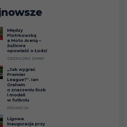
jnowsze
Między
Piotrkowską
a Moto Areną –
żużlowa
opowieść o Łodzi
GRZEGORZ ZIMNY
„Jak wygrać
Premier
League?”. Ian
Graham
o znaczeniu liczb
i modeli
w futbolu
REDAKCJA
Ligowa
inauguracja przy