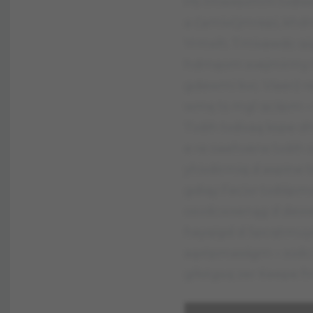
Hs lmwxsvmm tvdiw
a ćamivćjmrepi, khd
Yrmxih. Tmivawdc q
hdmęom xvejmirmy
gdewmi kvc. Viaerż r
wmę ts mgl qcśpm – t
Tvdih tvdivaą kspe d
e re oaehverw tvdih
yhivdirmiq d aspine
gdiqy Fecivr tvdiśpm
osvdcwxenąg d dewe
hayqigd d Spcqtmuyi
aąxtpmasśgm – xvdc 
glłstgsq zer Keepe f