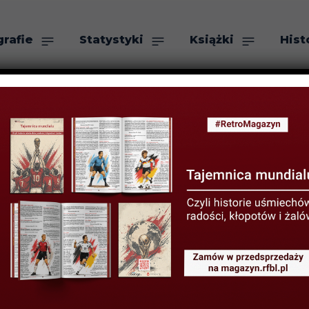
grafie
Statystyki
Książki
Hist
as
Szukaj
ter. Milito kate
ków